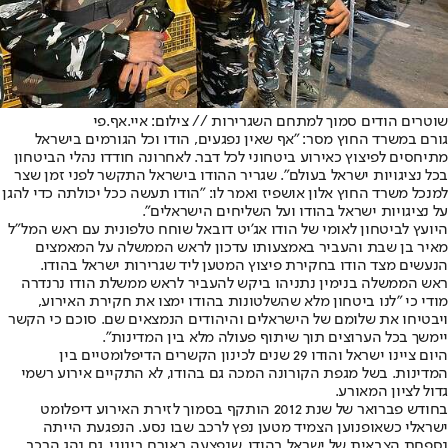
שוטרים הודים סמוך למתחם השגרירות // צילום: איי.אף.פי
גורם במשרד החוץ מסר: "אף שאין נפגעים, הודו וכל הגורמים בישראל
מתיחסים לפיצוץ כאירוע ביטחוני לכל דבר. לאחרונה חודדו נהלי הביטחון
בכל נציגויות ישראל בעולם". שגריר ההודו בישראל התקשר לפני זמן שצר
למנכל משרד החוץ אלון אושפיז ואמר לו: "הודו תעשה ככל יכולתה כדי להגן
על נציגויות ישראל בהודו ועל השליחים הישראלים".
היועץ לביטחון לאומי של הודו אג'יט דובאל שוחח טלפונית עם ראש המל"ל
מאיר בן שבת והעביר באמצעותו עדכון לראש הממשלה על המאמצים
הנעשים מצד הודו בחקירת פיצוץ המטען ליד שגרירות ישראל בהודו.
ראש הממשלה בנימין נתניהו ביקש להעביר לראש ממשלת הודו נרנדרה
מודי כי "לנו ביטחון מלא שהשלטונות בהודו ימצו את חקירת האירוע,
ויבטיחו את שלומם של הישראלים והיהודים הנמצאים שם. סוכם כי הקשר
יימשך בכל הערוצים תוך שיתוף פעולה מלא בין המדינות".
היום ציינו ישראל והודו 29 שנים לכינון הקשרים הדיפלומטיים בין
המדינות. בשל מגפת הקורונה המכה גם בהודו, לא התקיים אירוע רשמי
גדול לציון המאורע.
בחודש פברואר של שנת 2012 הותקף בסמוך לזירת האירוע דיפלומט
ישראלי כשאופנוען הצמיד מטען נפץ לרכב שבו נסע. הנפגעת הייתה
נספחת הצבאית של ישראל בהודו, שנפצעה באורח בינוני. גם נהג הרכב