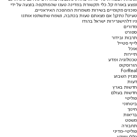
נפצע באורח קל. כלי תקשורת במדינה טענו שהמתקפה בוצעה על ידי
סוכנים מקומיים בשירות משמרות המהפכה האיראניים.
טעינו? נתקן! אם מצאתם טעות בכתבה, נשמח שתשתפו אותנו
ניו דלהי
שגרירות ישראל בהודו
מדורים
ספורט
תרבות ובידור
לייף סטייל
אוכל
תיירות
טכנולוגיה ומדע
הורוסקופ
ForReal
מגזין השבוע
דעות
חדשות בארץ
חדשות בעולם
פוליטי
ביטחוני
חינוך
בריאות
משפט
תחבורה
פוליטי-מדיני