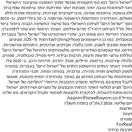
"ישראל היום" הוא גוף תקשורת שנוסד מתוך האמונה שהציבור הישראלי
ראוי לעיתונות טובה יותר, מאוזנת יותר ומדויקת יותר. עיתונות שמדברת
ולא צועקת. עיתונות אמינה, אובייקטיבית ועניינית. עיתונות אחרת וללא
תשלום. המהדורה המודפסת הראשונה פורסמה ב-30 ביולי 2007, וב-2010
הפך "ישראל היום" לעיתון הישראלי בעל שיעור החשיפה הגבוה ביותר בימי
חול. מו"ל העיתון היא ד"ר מרים אדלסון. העורך הראשי הוא עמר לחמנוביץ,
והעורך המייסד הוא עמוס רגב. אתרי האינטרנט של "ישראל היום" בעברית
ובאנגלית, כמו כן היישומונים (אפליקציות) לאנדרואיד ול-iOS, מציגים
חדשות מסביב לשעון, תוכן בלעדי, מבזקים ועדכונים, ניתוחים ופרשנויות,
וידיאו, פודקאסטים ושידורים חיים. פלטפורמות הדיגיטל של "ישראל היום"
כוללות ערוצי חדשות ודעות, תרבות ובידור, לייף סטייל, טכנולוגיה, ספורט,
כלכלה וצרכנות, בריאות, חיילים, אוכל, יהדות, תיירות ורכב. ב-2021 עלו
לאוויר האתר החדש והיישומון החדש של "ישראל היום" בעברית, במטרה
לספק לגולשים חוויה מהירה, עדכנית, בטוחה ונוחה. תכני המהדורה
המודפסת של העיתון זמינים גם באתר, במהדורה יומית מקוונת, ואפשר
לקבל אותם גם בניוזלטר. מועדון ההטבות הייחודי "הקליקה של ישראל
היום" מציע לגולשי האתר הנחות ומבצעים על מוצרים ושירותים. ישראל
היום פתוח להערות, לביקורת ולהצעות לשיפור מקהל הקוראים. פנו אלינו
במייל hayom@israelhayom.co.il.
יום שלישי, 14.7.2026
כ"ט בתמוז תשפ"ו
חדשות
דעות
ספורט
ForReal
תרבות ובידור