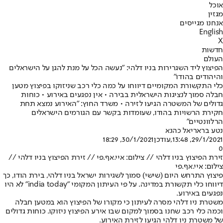
אוכל
מגזין
אנחנו מגייסים
English
X
חדשות
העולם
הפיצוץ ליד השגרירות בניו דלהי: "נעשה הכל על מנת להגן על הישראלים
והיהודים בהודו"
כלי התקשורת המקומיים דיווחו על כמה כלי רכב שניזוקו בפיצוץ מטען
חבלה סמוך לנציגות הישראלית בבירה • אין נפגעים באירוע • כוחות
גדולים של המשטרה הגיעו לזירה • משרד החוץ: "האירוע נמצא תחת
חקירת הרשויות בהודו, שעומדות בקשר עם הגורמים הישראלים
הרלוונטיים"
נטע בר
אריאל כהנא
29/1/2021, 13:48
,עודכן
30/1/2021, 18:29
0
זירת הפיצוץ בניו דלהי // צילום: איי.אף.פי // זירת הפיצוץ בניו דלהי //
צילום: איי.אף.פי
פיצוץ התרחש היום (שישי) סמוך לשגירות ישראל בניו דלהי, בירת הודו, כך
דיווחו כלי תקשורת במדינה. על פי העיתון המקומי "india today" לא היו
נפגעים באירוע.
משטרת ניו דלהי מסרה לעיתון כי מקורו של הפיצוץ הוא במטען חבלה
וכמה כלי רכב שחנו בסמוך למקום שבו אירע הפיצוץ ניזוקו. כוחות גדולים
של משטרת ניו דלהי הגיעו לזירת האירוע.