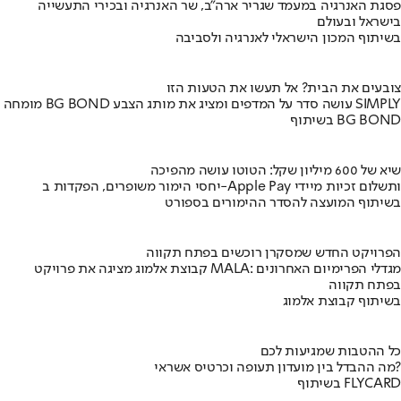
פסגת האנרגיה במעמד שגריר ארה"ב, שר האנרגיה ובכירי התעשייה
בישראל ובעולם
בשיתוף המכון הישראלי לאנרגיה ולסביבה
צובעים את הבית? אל תעשו את הטעות הזו
מומחה BG BOND עושה סדר על המדפים ומציג את מותג הצבע SIMPLY
בשיתוף BG BOND
שיא של 600 מיליון שקל: הטוטו עושה מהפיכה
יחסי הימור משופרים, הפקדות ב-Apple Pay ותשלום זכיות מיידי
בשיתוף המועצה להסדר ההימורים בספורט
הפרויקט החדש שמסקרן רוכשים בפתח תקווה
קבוצת אלמוג מציגה את פרויקט MALA: מגדלי הפרימיום האחרונים
בפתח תקווה
בשיתוף קבוצת אלמוג
כל ההטבות שמגיעות לכם
מה ההבדל בין מועדון תעופה וכרטיס אשראי?
בשיתוף FLYCARD