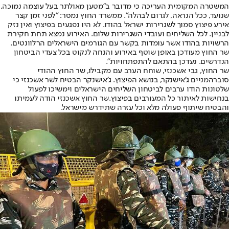
המשטרה המקומית העריכה כי מדובר ב"מטען מאולתר בעל עוצמה נמוכה,
שנועד, ככל הנראה, לגרום לבהלה". ממשרד החוץ נמסר: "לפני זמן קצר
אירע פיצוץ סמוך לשגרירות ישראל בהודו. לא היו נפגעים בפיצוץ ואין נזק
לבניין. לכל השליחים ועובדי השגרירות שלום. האירוע נמצא תחת חקירת
הרשויות בהודו אשר עומדות בקשר עם הגורמים הישראלים הרלוונטים.
שר החוץ מעודכן באופן שוטף באירוע והנחה לנקוט בכל צעדי הביטחון
הנדרשים. נעדכן בהתאם להתפתחויות".
שר החוץ, גבי אשכנזי, שוחח הערב עם מקבילו, שר החוץ ההודי
סוברהמניים ג'אישנקר, בנושא הפיצוץ. ג'אישנקר הבטיח לשר אשכנזי כי
שלטונות הודו ערבים לביטחון השליחים הישראלים וימשיכו לפעול
בנחישות לאיתור כל המעורבים בפיצוץ.שר החוץ אשכנזי הודה לעמיתו
והבטיח שיתוף פעולה מלא וכל עזרה שתידרש מישראל.