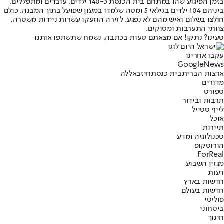
בזמן הפיגוע שהו במתחם בית הכנסת כ-140 ילדים, עובדים ומתפללים,
ביניהם 104 ילדים בגילאי 5 ומטה שלמדו במעון שפועל בתוך המבנה. כולם
חולצו בשלום ואיש מהם לא נפגע. לזירה הוזעקו עשרות ניידות משטרה,
צוותי התערבות ומסוקים.
טעינו? נתקן! אם מצאתם טעות בכתבה, נשמח שתשתפו אותנו
עקבו אחרינו
G
o
o
g
l
e
News
ארצות הברית
בית כנסת
חיזבאללה
מדורים
ספורט
תרבות ובידור
לייף סטייל
אוכל
תיירות
טכנולוגיה ומדע
הורוסקופ
ForReal
מגזין השבוע
דעות
חדשות בארץ
חדשות בעולם
פוליטי
ביטחוני
חינוך