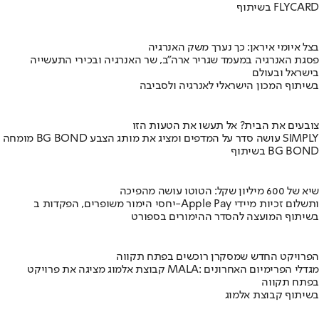
בשיתוף FLYCARD
בצל איומי איראן: כך נערך משק האנרגיה
פסגת האנרגיה במעמד שגריר ארה"ב, שר האנרגיה ובכירי התעשייה
בישראל ובעולם
בשיתוף המכון הישראלי לאנרגיה ולסביבה
צובעים את הבית? אל תעשו את הטעות הזו
מומחה BG BOND עושה סדר על המדפים ומציג את מותג הצבע SIMPLY
בשיתוף BG BOND
שיא של 600 מיליון שקל: הטוטו עושה מהפיכה
יחסי הימור משופרים, הפקדות ב-Apple Pay ותשלום זכיות מיידי
בשיתוף המועצה להסדר ההימורים בספורט
הפרויקט החדש שמסקרן רוכשים בפתח תקווה
קבוצת אלמוג מציגה את פרויקט MALA: מגדלי הפרימיום האחרונים
בפתח תקווה
בשיתוף קבוצת אלמוג