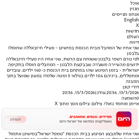
אוכל
מגזין
אנחנו מגייסים
English
X
חדשות
העולם
דיווח
שני אחיו של המחבל מבית הכנסת במישיגן - פעילי חיזבאללה שחוסלו
בלבנון
לפי גורם רשמי בלבנון ששוחח עם הרשת, שני אחיו היו פעילי חיזבאללה
ידועים מהעיירה משע'רה שבבקעת הלבנון • המחבלים חוסלו בתקיפה
ישראלית • בזמן הפיגוע שהו במתחם בית הכנסת כ-140 ילדים, עובדים
ומתפללים, ביניהם 104 ילדים בגילאי 5 ומטה שלמדו במעון שפועל בתוך
המבנה
דודי קוגן
13/3/2026, 20:56
,עודכן
13/3/2026, 20:56
0
השמעה
איימן מוחמד גזאלי. צילום: צילום מסך מתוך X
שני אחיו של
מבצע הפיגוע בבית הכנסת ״טמפל ישראל״
במישיגן אתמול