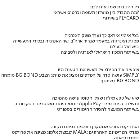
כל ההטבות שמגיעות לכם
מה ההבדל בין מועדון תעופה וכרטיס אשראי?
בשיתוף FLYCARD
בצל איומי איראן: כך נערך משק האנרגיה
פסגת האנרגיה במעמד שגריר ארה"ב, שר האנרגיה ובכירי התעשייה
בישראל ובעולם
בשיתוף המכון הישראלי לאנרגיה ולסביבה
צובעים את הבית? אל תעשו את הטעות הזו
מומחה BG BOND עושה סדר על המדפים ומציג את מותג הצבע SIMPLY
בשיתוף BG BOND
שיא של 600 מיליון שקל: הטוטו עושה מהפיכה
יחסי הימור משופרים, הפקדות ב-Apple Pay ותשלום זכיות מיידי
בשיתוף המועצה להסדר ההימורים בספורט
הפרויקט החדש שמסקרן רוכשים בפתח תקווה
קבוצת אלמוג מציגה את פרויקט MALA: מגדלי הפרימיום האחרונים
בפתח תקווה