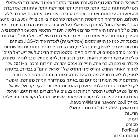
"ישראל היום" הוא גוף תקשורת שנוסד מתוך האמונה שהציבור הישראלי
ראוי לעיתונות טובה יותר, מאוזנת יותר ומדויקת יותר. עיתונות שמדברת
ולא צועקת. עיתונות אמינה, אובייקטיבית ועניינית. עיתונות אחרת וללא
תשלום. המהדורה המודפסת הראשונה פורסמה ב-30 ביולי 2007, וב-2010
הפך "ישראל היום" לעיתון הישראלי בעל שיעור החשיפה הגבוה ביותר בימי
חול. מו"ל העיתון היא ד"ר מרים אדלסון. העורך הראשי הוא עמר לחמנוביץ,
והעורך המייסד הוא עמוס רגב. אתרי האינטרנט של "ישראל היום" בעברית
ובאנגלית, כמו כן היישומונים (אפליקציות) לאנדרואיד ול-iOS, מציגים
חדשות מסביב לשעון, תוכן בלעדי, מבזקים ועדכונים, ניתוחים ופרשנויות,
וידיאו, פודקאסטים ושידורים חיים. פלטפורמות הדיגיטל של "ישראל היום"
כוללות ערוצי חדשות ודעות, תרבות ובידור, לייף סטייל, טכנולוגיה, ספורט,
כלכלה וצרכנות, בריאות, חיילים, אוכל, יהדות, תיירות ורכב. ב-2021 עלו
לאוויר האתר החדש והיישומון החדש של "ישראל היום" בעברית, במטרה
לספק לגולשים חוויה מהירה, עדכנית, בטוחה ונוחה. תכני המהדורה
המודפסת של העיתון זמינים גם באתר, במהדורה יומית מקוונת, ואפשר
לקבל אותם גם בניוזלטר. מועדון ההטבות הייחודי "הקליקה של ישראל
היום" מציע לגולשי האתר הנחות ומבצעים על מוצרים ושירותים. ישראל
היום פתוח להערות, לביקורת ולהצעות לשיפור מקהל הקוראים. פנו אלינו
במייל hayom@israelhayom.co.il.
יום ראשון, 12.7.2026
כ"ז בתמוז תשפ"ו
חדשות
דעות
ספורט
ForReal
תרבות ובידור