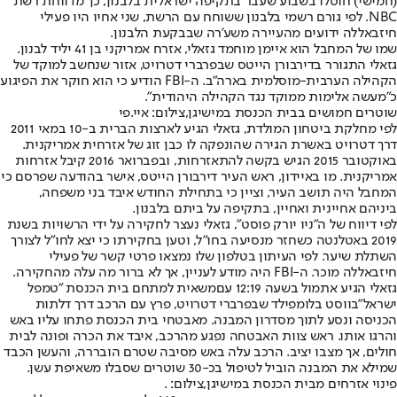
(חמישי) חוסלו בשבוע שעבר בתקיפה ישראלית בלבנון, כך מדווחת רשת
NBC
. לפי גורם רשמי בלבנון ששוחח עם הרשת, שני אחיו היו פעילי
חיזבאללה ידועים מהעיירה משע'רה שבבקעת הלבנון.
שמו של המחבל הוא איימן מוחמד גזאלי, אזרח אמריקני בן 41 יליד לבנון.
גזאלי התגורר בדירבורן הייטס שבפרברי דטרויט, אזור שנחשב למוקד של
הקהילה הערבית-מוסלמית בארה"ב. ה-FBI הודיע כי הוא חוקר את הפיגוע
כ״מעשה אלימות ממוקד נגד הקהילה היהודית״.
שוטרים חמושים בבית הכנסת במישיגן,צילום: איי.פי
לפי מחלקת ביטחון המולדת, גזאלי הגיע לארצות הברית ב-10 במאי 2011
דרך דטרויט באשרת הגירה שהונפקה לו כבן זוג של אזרחית אמריקנית.
באוקטובר 2015 הגיש בקשה להתאזרחות, ובפברואר 2016 קיבל אזרחות
אמריקנית. מו באיידון, ראש העיר דירבורן הייטס, אישר בהודעה שפרסם כי
המחבל היה תושב העיר, וציין כי בתחילת החודש איבד בני משפחה,
ביניהם אחיינית ואחיין, בתקיפה על ביתם בלבנון.
לפי דיווח של ה״ניו יורק פוסט״, גזאלי נעצר לחקירה על ידי הרשויות בשנת
2019 באטלנטה כשחזר מנסיעה בחו"ל, וטען בחקירתו כי יצא לחו"ל לצורך
השתלת שיער. לפי העיתון בטלפון שלו נמצאו פרטי קשר של פעילי
חיזבאללה מוכר. ה-FBI היה מודע לעניין, אך לא ברור מה עלה מהחקירה.
גזאלי הגיע אתמול בשעה 12:19 עם
משאית למתחם בית הכנסת ״טמפל
ישראל״
בווסט בלומפילד שבפרברי דטרויט, פרץ עם הרכב דרך דלתות
הכניסה ונסע לתוך מסדרון המבנה. מאבטחי בית הכנסת פתחו עליו באש
והרגו אותו. ראש צוות האבטחה נפגע מהרכב, איבד את הכרה ופונה לבית
חולים, אך מצבו יציב. הרכב עלה באש מסיבה שטרם הובררה, והעשן הכבד
שמילא את המבנה הוביל לטיפול בכ-30 שוטרים שסבלו משאיפת עשן.
פינוי אזרחים מבית הכנסת במישיגן,צילום: .