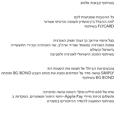
בשיתוף קבוצת אלמוג
כל ההטבות שמגיעות לכם
מה ההבדל בין מועדון תעופה וכרטיס אשראי?
בשיתוף FLYCARD
בצל איומי איראן: כך נערך משק האנרגיה
פסגת האנרגיה במעמד שגריר ארה"ב, שר האנרגיה ובכירי התעשייה
בישראל ובעולם
בשיתוף המכון הישראלי לאנרגיה ולסביבה
צובעים את הבית? אל תעשו את הטעות הזו
מומחה BG BOND עושה סדר על המדפים ומציג את מותג הצבע SIMPLY
בשיתוף BG BOND
שיא של 600 מיליון שקל: הטוטו עושה מהפיכה
יחסי הימור משופרים, הפקדות ב-Apple Pay ותשלום זכיות מיידי
בשיתוף המועצה להסדר ההימורים בספורט