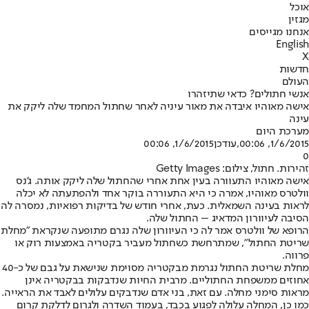
אוכל
מגזין
אנחנו מגייסים
English
X
חדשות
העולם
אנשי חתולים? כדאי שתיזהרו
אישה מאוהיו איבדה את מאור עיניה לאחר שחתול המחמד שלה ליקק את
עינה
מערכת היום
1/6/2015, 00:06
,עודכן
1/6/2015, 00:06
0
זהירות. חתול, צילום: Getty Images
אישה מאוהיו התעוורה בעין אחת אחרי שהחתול שלה ליקק אותה. ג'נס
וולטרס מאוהיו, אמרה כי היא התעוררה בוקר אחד ולהפתעתה לא יכלה
לראות בעינה השמאלית. כעת, אחרי חודש של בדיקות רפואיות, נמסרה לה
הסיבה לעיוורון המדאיג – החתול שלה.
הרופא של וולטרס אמר לה כי העיוורון שלה נגרם מתופעה שנקראת "מחלת
שריטת החתול", שמתרחשת כשחתול מעביר בקטריה באמצעות רוק או
פרווה.
מחלת שריטת החתול נגרמת מבקטריה מסוימת שנישאת על גבם של כ-40
אחוזים ממשפחת החתוליים. מרבית החיות שנדבקות בבקטריה אינן
מראות סימני מחלה. עם זאת, בני אדם שנדבקים עלולים לאבד את הראייה.
כמו כן, המחלה עלולה לפגוע בכבד, בעמוד השדרה ולגרום לדלקת קרום