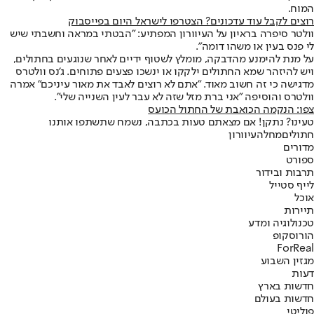
המוח.
רוצים לקבל עוד עדכונים? הצטרפו לישראל היום בפייסבוק
וולטר סיפרה בראיון על העיוורון המפתיע: "הבטתי במראה וחשבתי שיש
לי פנס בעין או משהו דומה".
על מנת להימנע מהדבקה, מומלץ לשטוף ידיים לאחר שנוגעים בחתולים,
ויש להיזהר שמא החתולים ילקקו או ינשכו פצעים פתוחים. ג'נס וולטרס
מדגישה כי זה חשוב מאוד. "אתם לא רוצים לאבד את מאור עיניכם" אמרה
וולטרס והוסיפה "אני ברת מזל שזה לא עבר לעין השנייה שלי".
צפו: הנקמה הכואבת של החתול הכועס
טעינו? נתקן! אם מצאתם טעות בכתבה, נשמח שתשתפו אותנו
חתולים
מחלה
עיוורון
מדורים
ספורט
תרבות ובידור
לייף סטייל
אוכל
תיירות
טכנולוגיה ומדע
הורוסקופ
ForReal
מגזין השבוע
דעות
חדשות בארץ
חדשות בעולם
פוליטי