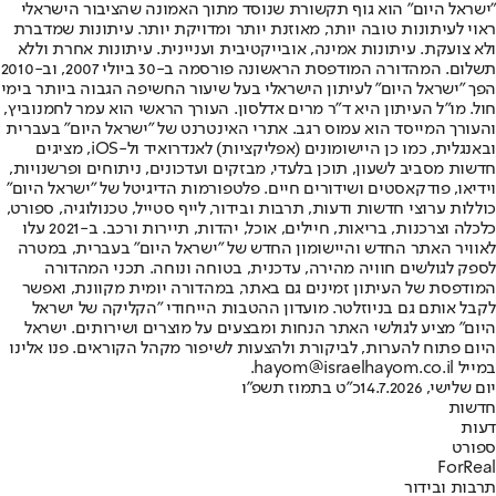
"ישראל היום" הוא גוף תקשורת שנוסד מתוך האמונה שהציבור הישראלי
ראוי לעיתונות טובה יותר, מאוזנת יותר ומדויקת יותר. עיתונות שמדברת
ולא צועקת. עיתונות אמינה, אובייקטיבית ועניינית. עיתונות אחרת וללא
תשלום. המהדורה המודפסת הראשונה פורסמה ב-30 ביולי 2007, וב-2010
הפך "ישראל היום" לעיתון הישראלי בעל שיעור החשיפה הגבוה ביותר בימי
חול. מו"ל העיתון היא ד"ר מרים אדלסון. העורך הראשי הוא עמר לחמנוביץ,
והעורך המייסד הוא עמוס רגב. אתרי האינטרנט של "ישראל היום" בעברית
ובאנגלית, כמו כן היישומונים (אפליקציות) לאנדרואיד ול-iOS, מציגים
חדשות מסביב לשעון, תוכן בלעדי, מבזקים ועדכונים, ניתוחים ופרשנויות,
וידיאו, פודקאסטים ושידורים חיים. פלטפורמות הדיגיטל של "ישראל היום"
כוללות ערוצי חדשות ודעות, תרבות ובידור, לייף סטייל, טכנולוגיה, ספורט,
כלכלה וצרכנות, בריאות, חיילים, אוכל, יהדות, תיירות ורכב. ב-2021 עלו
לאוויר האתר החדש והיישומון החדש של "ישראל היום" בעברית, במטרה
לספק לגולשים חוויה מהירה, עדכנית, בטוחה ונוחה. תכני המהדורה
המודפסת של העיתון זמינים גם באתר, במהדורה יומית מקוונת, ואפשר
לקבל אותם גם בניוזלטר. מועדון ההטבות הייחודי "הקליקה של ישראל
היום" מציע לגולשי האתר הנחות ומבצעים על מוצרים ושירותים. ישראל
היום פתוח להערות, לביקורת ולהצעות לשיפור מקהל הקוראים. פנו אלינו
במייל hayom@israelhayom.co.il.
יום שלישי, 14.7.2026
כ"ט בתמוז תשפ"ו
חדשות
דעות
ספורט
ForReal
תרבות ובידור