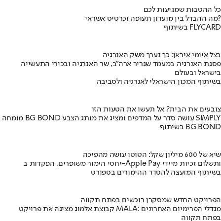
כל ההטבות שמגיעות לכם
מה ההבדל בין מועדון תעופה וכרטיס אשראי?
בשיתוף FLYCARD
בצל איומי איראן: כך נערך משק האנרגיה
פסגת האנרגיה במעמד שגריר ארה"ב, שר האנרגיה ובכירי התעשייה
בישראל ובעולם
בשיתוף המכון הישראלי לאנרגיה ולסביבה
צובעים את הבית? אל תעשו את הטעות הזו
מומחה BG BOND עושה סדר על המדפים ומציג את מותג הצבע SIMPLY
בשיתוף BG BOND
שיא של 600 מיליון שקל: הטוטו עושה מהפיכה
יחסי הימור משופרים, הפקדות ב-Apple Pay ותשלום זכיות מיידי
בשיתוף המועצה להסדר ההימורים בספורט
הפרויקט החדש שמסקרן רוכשים בפתח תקווה
קבוצת אלמוג מציגה את פרויקט MALA: מגדלי הפרימיום האחרונים
בפתח תקווה