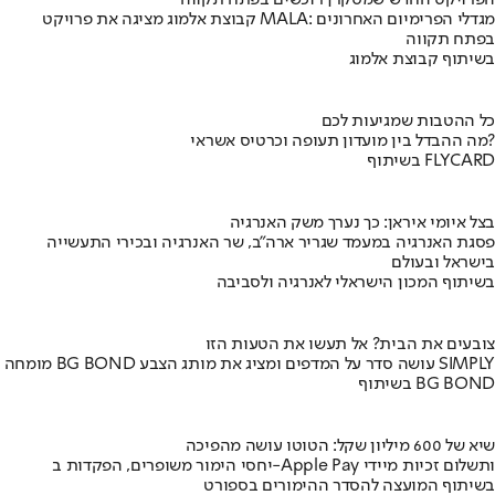
הפרויקט החדש שמסקרן רוכשים בפתח תקווה
קבוצת אלמוג מציגה את פרויקט MALA: מגדלי הפרימיום האחרונים
בפתח תקווה
בשיתוף קבוצת אלמוג
כל ההטבות שמגיעות לכם
מה ההבדל בין מועדון תעופה וכרטיס אשראי?
בשיתוף FLYCARD
בצל איומי איראן: כך נערך משק האנרגיה
פסגת האנרגיה במעמד שגריר ארה"ב, שר האנרגיה ובכירי התעשייה
בישראל ובעולם
בשיתוף המכון הישראלי לאנרגיה ולסביבה
צובעים את הבית? אל תעשו את הטעות הזו
מומחה BG BOND עושה סדר על המדפים ומציג את מותג הצבע SIMPLY
בשיתוף BG BOND
שיא של 600 מיליון שקל: הטוטו עושה מהפיכה
יחסי הימור משופרים, הפקדות ב-Apple Pay ותשלום זכיות מיידי
בשיתוף המועצה להסדר ההימורים בספורט