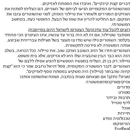
דברים קצת קינקיים", ואיבדו את המפתח לאזיקים.
כשהשוטרים המקומיים הגיעו לביתם של השניים, הם הצליחו לפתוח את
האזיקים הסוררים ולשחרר את טיילור האזוק. לפני שהשוטרים עזבו את
המקום, הם החליטו להריץ את שמו של הבעל, החופשי כעת, במחשב
המשטרתי.
רוצים לקבל עוד עדכונים? הצטרפו לישראל היום בפייסבוק
מסתבר שטיילור, אם זה לא היה ברור עד עכשיו, אינו העיפרון הכי מחודד
בקלמר. השוטרים גילו שיש נגדו צו מעצר בשל פעילות עבריינית שביצע,
אותה המשטרה לא פירטה לתקשורת.
השוטרים חזרו אל הזוג השובב ואזקו, שוב, את טיילור. ככל הנראה, בשלב
הזה הוא כבר הבין שהבעיה שלו היא לא אזיקים, אלא בית משפט.
טיילור, רק בן 21, הצליח במעשיו הטפשיים להגיע אפילו ללבם של
השוטרים. דובר המשטרה המקומית, סמל דניאל גרובס, אמר כי הוא "קצת
קיווה שהבחור (טיילור) היה משקיע במפתח נוסף לאזיקים".
טעינו? נתקן! אם מצאתם טעות בכתבה, נשמח שתשתפו אותנו
אזיקים
ארקנסו
זוג
משטרה
מדורים
ספורט
תרבות ובידור
לייף סטייל
אוכל
תיירות
טכנולוגיה ומדע
הורוסקופ
ForReal