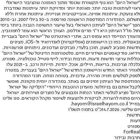
"ישראל היום" הוא גוף תקשורת שנוסד מתוך האמונה שהציבור הישראלי
ראוי לעיתונות טובה יותר, מאוזנת יותר ומדויקת יותר. עיתונות שמדברת
ולא צועקת. עיתונות אמינה, אובייקטיבית ועניינית. עיתונות אחרת וללא
תשלום. המהדורה המודפסת הראשונה פורסמה ב-30 ביולי 2007, וב-2010
הפך "ישראל היום" לעיתון הישראלי בעל שיעור החשיפה הגבוה ביותר בימי
חול. מו"ל העיתון היא ד"ר מרים אדלסון. העורך הראשי הוא עמר לחמנוביץ,
והעורך המייסד הוא עמוס רגב. אתרי האינטרנט של "ישראל היום" בעברית
ובאנגלית, כמו כן היישומונים (אפליקציות) לאנדרואיד ול-iOS, מציגים
חדשות מסביב לשעון, תוכן בלעדי, מבזקים ועדכונים, ניתוחים ופרשנויות,
וידיאו, פודקאסטים ושידורים חיים. פלטפורמות הדיגיטל של "ישראל היום"
כוללות ערוצי חדשות ודעות, תרבות ובידור, לייף סטייל, טכנולוגיה, ספורט,
כלכלה וצרכנות, בריאות, חיילים, אוכל, יהדות, תיירות ורכב. ב-2021 עלו
לאוויר האתר החדש והיישומון החדש של "ישראל היום" בעברית, במטרה
לספק לגולשים חוויה מהירה, עדכנית, בטוחה ונוחה. תכני המהדורה
המודפסת של העיתון זמינים גם באתר, במהדורה יומית מקוונת, ואפשר
לקבל אותם גם בניוזלטר. מועדון ההטבות הייחודי "הקליקה של ישראל
היום" מציע לגולשי האתר הנחות ומבצעים על מוצרים ושירותים. ישראל
היום פתוח להערות, לביקורת ולהצעות לשיפור מקהל הקוראים. פנו אלינו
במייל hayom@israelhayom.co.il.
יום שלישי, 14.7.2026
כ"ט בתמוז תשפ"ו
חדשות
דעות
ספורט
ForReal
תרבות ובידור