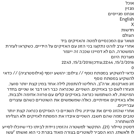
אוכל
מגזין
אנחנו מגייסים
English
X
חדשות
העולם
נשאר עם המכנסיים למטה והאזיקים ביד
אחרי ערב לוהט נתקעו בני הזוג עם האזיקים על הידיים, כשקראו לעזרת
המשטרה, הם לא דמיינו שככה זה ייגמר
מערכת היום
15/2/2016, 22:44
,עודכן
15/2/2016, 22:43
0
כדאי להשקיע במפתח נוסף // צילום: יהושע יוסף (אילוסטרציה) // כדאי
להשקיע במפתח נוסף
זוג מארקנסו, ארה"ב, החליטו להתפנק לילה אחד במין קצת יותר סוער,
ונעזרו לשם כך באזיקים. השניים, שכנראה כבר ראו דבר או שניים בחדר
המיטות, לא השתמשו כנראה באזיקים קלים עם פרווה אדומה ולבבות,
אלא באזיקים אמיתיים, כאלה שמשמשים את השוטרים כשהם עוצרים
עבריינים.
אחרי שהזוג סיים את ענייניו, גילו השניים כי האזיקים כנראה קצת יותר
טובים ממה שהם חשבו. השניים איבדו את המפתח לאזיקים ולא הצליחו
להשתחרר.
דסטין טיילור (21), התקשר למשטרה והזמין ניידת לביתו כדי שיוכלו לסייע
לו ולאשתו. הוא הסביר לשוטרים בצורה מאוד בוגרת כי הוא ואשתו "עשו