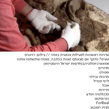
עדויות ראשונות לפעילות אנושית באזור // צילום: רויטרס
טעינו? נתקן! אם מצאתם טעות בכתבה, נשמח שתשתפו אותנו
אמא
ארכיאולוגיה
בן
חדשות ישראל היום
טיוואן
מדורים
ספורט
תרבות ובידור
לייף סטייל
אוכל
תיירות
טכנולוגיה ומדע
הורוסקופ
ForReal
מגזין השבוע