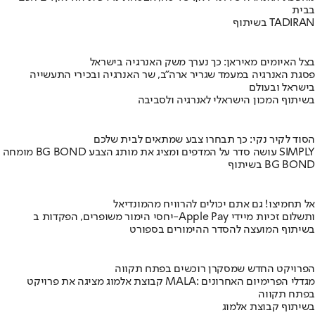
בבית
בשיתוף TADIRAN
בצל האיומים מאיראן: כך נערך משק האנרגיה בישראל
פסגת האנרגיה במעמד שגריר ארה"ב, שר האנרגיה ובכירי התעשייה
בישראל ובעולם
בשיתוף המכון הישראלי לאנרגיה ולסביבה
הסוד לקיר נקי: כך תבחרו צבע שמתאים לבית שלכם
מומחה BG BOND עושה סדר על המדפים ומציג את מותג הצבע SIMPLY
בשיתוף BG BOND
אל תחמיצו! גם אתם יכולים להרוויח מהמונדיאל
יחסי הימור משופרים, הפקדות ב-Apple Pay ותשלום זכיות מיידי
בשיתוף המועצה להסדר ההימורים בספורט
הפרויקט החדש שמסקרן רוכשים בפתח תקווה
קבוצת אלמוג מציגה את פרויקט MALA: מגדלי הפרימיום האחרונים
בפתח תקווה
בשיתוף קבוצת אלמוג