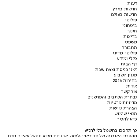
דעות
חדשות בארץ
חדשות בעולם
פוליטי
ביטחוני
חינוך
בריאות
משפט
תחבורה
פוליטי-מדיני
כללי ומידע
דף הבית
זמני כניסת וצאת שבת
מגזין השבוע
בחירות 2026
אודות
צור קשר
נבחרת הכתבים והפרשנים
מדיניות פרטיות
הצהרת נגישות
תנאי שימוש
כדאי
להכיר
כך תחסכו בחשמל בלי להזיע
מהפכת האנרגיה של תדיראן: שליטה, אבטחת מידע וניהול אקלים חכם