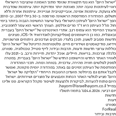
"ישראל היום" הוא גוף תקשורת שנוסד מתוך האמונה שהציבור הישראלי
ראוי לעיתונות טובה יותר, מאוזנת יותר ומדויקת יותר. עיתונות שמדברת
ולא צועקת. עיתונות אמינה, אובייקטיבית ועניינית. עיתונות אחרת וללא
תשלום. המהדורה המודפסת הראשונה פורסמה ב-30 ביולי 2007, וב-2010
הפך "ישראל היום" לעיתון הישראלי בעל שיעור החשיפה הגבוה ביותר בימי
חול. מו"ל העיתון היא ד"ר מרים אדלסון. העורך הראשי הוא עמר לחמנוביץ,
והעורך המייסד הוא עמוס רגב. אתרי האינטרנט של "ישראל היום" בעברית
ובאנגלית, כמו כן היישומונים (אפליקציות) לאנדרואיד ול-iOS, מציגים
חדשות מסביב לשעון, תוכן בלעדי, מבזקים ועדכונים, ניתוחים ופרשנויות,
וידיאו, פודקאסטים ושידורים חיים. פלטפורמות הדיגיטל של "ישראל היום"
כוללות ערוצי חדשות ודעות, תרבות ובידור, לייף סטייל, טכנולוגיה, ספורט,
כלכלה וצרכנות, בריאות, חיילים, אוכל, יהדות, תיירות ורכב. ב-2021 עלו
לאוויר האתר החדש והיישומון החדש של "ישראל היום" בעברית, במטרה
לספק לגולשים חוויה מהירה, עדכנית, בטוחה ונוחה. תכני המהדורה
המודפסת של העיתון זמינים גם באתר, במהדורה יומית מקוונת, ואפשר
לקבל אותם גם בניוזלטר. מועדון ההטבות הייחודי "הקליקה של ישראל
היום" מציע לגולשי האתר הנחות ומבצעים על מוצרים ושירותים. ישראל
היום פתוח להערות, לביקורת ולהצעות לשיפור מקהל הקוראים. פנו אלינו
במייל hayom@israelhayom.co.il.
יום רביעי, 24.6.2026
ט' בתמוז תשפ"ו
חדשות
דעות
ספורט
ForReal
תרבות ובידור