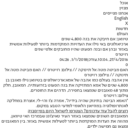
אוכל
מגזין
אנחנו מגייסים
English
X
חדשות
העולם
טיוואן: אם חיבקה את בנה 4,800 שנים
ארכיאולוגים באי גילו את העדויות המוקדמות ביותר לפעילות אנושית
באזור ובהן אם ובנה הפעוט שהיו מחובקים אלפי שנים
רויטרס
27/4/2016, 10:04
,עודכן
1/1/2018, 04:26
0
האם מביטה מטה אל תינוקה // צילום: רויטרס // האם מביטה מטה אל
תינוקה // צילום: רויטרס
אין אהבה בעולם כמו אהבה של אמא:
ארכיאולוגים בטיוואן גילו מאובן בן
4,800 שנים של אמא המחזיקה את בנה הפעוט בזרועותיה. המאובן, חלק
מתוך 48 מאובנים שנמצאו בחפירה, הדהים את החופרים.
צילום: רויטרס
"האמא הביטה בתינוק שהיה בידיה", אמרה צ'ו והי-לי, אוצרת במחלקה
לאנתרופולוגיה במוזיאון הלאומי למדעי הטבע במקום.
רוצים לקבל עוד עדכונים? הצטרפו לישראל היום בפייסבוק
המאובנים השונים שנמצאו באזור העיר טאיצ'ונג שבמרכז האי טיוואן,
מהווה את העדות המוקדמת ביותר לפעילות אנושית באזור. בין המאובנים
נמצאו גם חמישה ילדים.