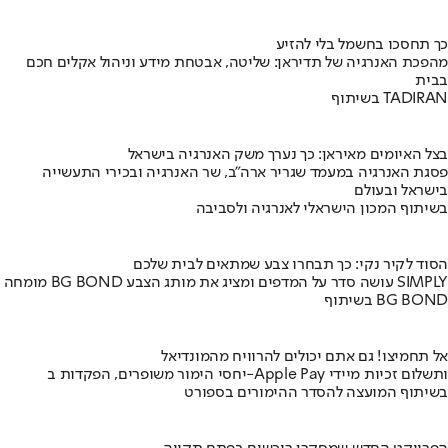
כך תחסכו בחשמל בלי להזיע
מהפכת האנרגיה של תדיראן: שליטה, אבטחת מידע וניהול אקלים חכם
בבית
בשיתוף TADIRAN
בצל האיומים מאיראן: כך נערך משק האנרגיה בישראל
פסגת האנרגיה במעמד שגריר ארה"ב, שר האנרגיה ובכירי התעשייה
בישראל ובעולם
בשיתוף המכון הישראלי לאנרגיה ולסביבה
הסוד לקיר נקי: כך תבחרו צבע שמתאים לבית שלכם
מומחה BG BOND עושה סדר על המדפים ומציג את מותג הצבע SIMPLY
בשיתוף BG BOND
אל תחמיצו! גם אתם יכולים להרוויח מהמונדיאל
יחסי הימור משופרים, הפקדות ב-Apple Pay ותשלום זכיות מיידי
בשיתוף המועצה להסדר ההימורים בספורט