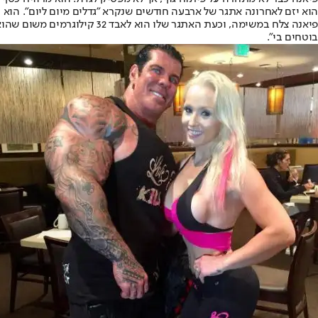
הוא יזם לאחרונה אתגר של ארבעה חודשים שנקרא "גדלים מיום ליום". הוא הבטיח לצופים שהם יוכלו להוסיף למשקלם 13 קילוגרמי
פיאנה צלח במשימה, וכעת האתגר שלו הוא לאבד 32 קילוגרמים משום שהוא צבר "יותר מדי שרירים", לטענתו.
בוטחים בי".