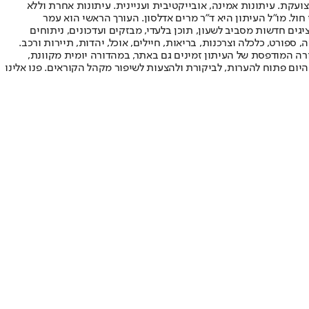
ועקת. עיתונות אמינה, אובייקטיבית ועניינית. עיתונות אחרת וללא
עור החשיפה הגבוה ביותר בימי חול. מו"ל העיתון היא ד"ר מרים אדלסון. העורך הראשי הוא עמר
 והעורך המייסד הוא עמוס רגב. אתרי האינטרנט של "ישראל היום" בעברית ובאנגלית, כמו כן היישומונים (אפליקציות) לאנדרואיד ול-iOS, מציגים חדשות מסביב לשעון, תוכן בלעדי, מבזקים ועדכונים, ניתוחים
, ספורט, כלכלה וצרכנות, בריאות, חיילים, אוכל, יהדות, תיירות ורכב.
דורה המודפסת של העיתון זמינים גם באתר, במהדורה יומית מקוונת,
היום פתוח להערות, לביקורת ולהצעות לשיפור מקהל הקוראים. פנו אלינו