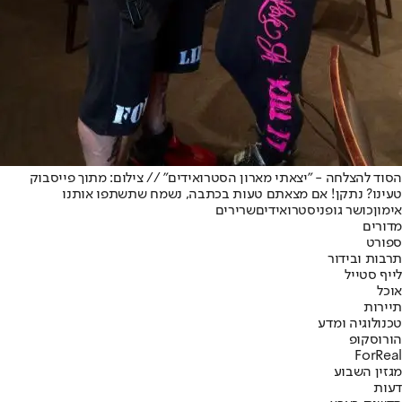
הסוד להצלחה - "יצאתי מארון הסטרואידים" // צילום: מתוך פייסבוק
טעינו? נתקן! אם מצאתם טעות בכתבה, נשמח שתשתפו אותנו
אימון
כושר גופני
סטרואידים
שרירים
מדורים
ספורט
תרבות ובידור
לייף סטייל
אוכל
תיירות
טכנולוגיה ומדע
הורוסקופ
ForReal
מגזין השבוע
דעות