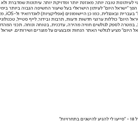
לעיתונות טובה יותר, מאוזנת יותר ומדויקת יותר. עיתונות שמדברת ולא צ
שלום. המהדורה המודפסת הראשונה פורסמה ב-30 ביולי 2007, וב-2010 הפך "ישראל היום" לעיתון הישראלי בעל שי
לחמנוביץ,
ל היום" כוללות ערוצי חדשות ודעות, תרבות ובידור, לייף סטייל, טכנולוגיה
ברית, במטרה לספק לגולשים חוויה מהירה, עדכנית, בטוחה ונוחה. תכני המה
ל היום" מציע לגולשי האתר הנחות ומבצעים על מוצרים ושירותים. ישראל 
ת"