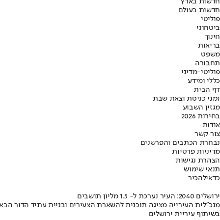
חדשות בארץ
חדשות בעולם
פוליטי
ביטחוני
חינוך
בריאות
משפט
תחבורה
פוליטי-מדיני
כללי ומידע
דף הבית
זמני כניסת וצאת שבת
מגזין השבוע
בחירות 2026
אודות
צור קשר
נבחרת הכתבים והפרשנים
מדיניות פרטיות
הצהרת נגישות
תנאי שימוש
כדאי
להכיר
ירושלים 2040: העיר נערכת ל- 1.5 מליון תושבים
מנכ"לית העירייה מציגה תוכנית להשארת הצעירים ובניית עתיד הדור הבא
בשיתוף עיריית ירושלים