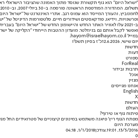
"ישראל היום" הוא גוף תקשורת שנוסד מתוך האמונה שהציבור הישראלי ראוי 
ת
ופרשנויות, וידיאו, פודקאסטים ושידורים חיים. פלטפורמות הדיגיטל של "ישרא
ב-2021 עלו לאוויר האתר החדש והיישומון החדש של "ישראל היום" בע
ואפשר לקבל אותם גם בניוזלטר. מועדון ההטבות הייחודי "הקליקה של ישרא
במייל hayom@israelhayom.co.il.
יום שישי, 12.6.2026
כ"ז בסיון תשפ"ו
חדשות
דעות
ספורט
ForReal
תרבות ובידור
אוכל
מגזין
אנחנו מגייסים
English
X
חדשות
העולם
פיתוח גוף או טירוף?
מפתח הגוף ריץ' פיאנה משתמש במינונים קיצוניים של סטרואידים החל מגיל 18 • "סייעו לי להגיע להישגים בתחרויו
מערכת היום
13/5/2016, 19:01
,עודכן
1/1/2018, 04:18
0