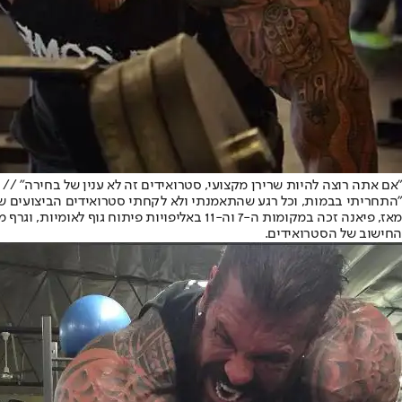
"אם אתה רוצה להיות שרירן מקצועי, סטרואידים זה לא ענין של בחירה" // 
"התחריתי בבמות, וכל רגע שהתאמנתי ולא לקחתי סטרואידים הביצועים שלי
מאז, פיאנה זכה במקומות ה-7 וה-11 באליפויות פיתוח גוף לאומיות, וגרף מספר הישגים, כולל השתתפות בתחרות "מר קליפורניה".
החישוב של הסטרואידים.