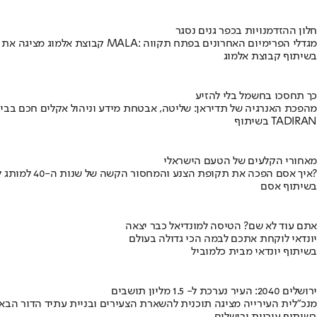
חלון ההזדמנויות בכפר גנים נסגר
קבוצת אלמוג מציגה את פרויקט MALA: מגדלי הפרימיום האחרונים בפתח תקווה
בשיתוף קבוצת אלמוג
כך תחסכו בחשמל בלי להזיע
מהפכת האנרגיה של תדיראן: שליטה, אבטחת מידע וניהול אקלים חכם בבי
בשיתוף TADIRAN
מאחורי הקלעים של הטעם הישראלי
איך אסם הפכה את תקופת הצנע והמחסור הקשה של שנות ה-40 למותג לאומי?
בשיתוף אסם
אתם עוד לא שם? הטיסה למונדיאל כבר יצאה
יונדאי לוקחת אתכם לבמה הכי גדולה בעולם
בשיתוף יונדאי מבית כלמוביל
ירושלים 2040: העיר נערכת ל- 1.5 מליון תושבים
מנכ"לית העירייה מציגה תוכנית להשארת הצעירים ובניית עתיד הדור הבא