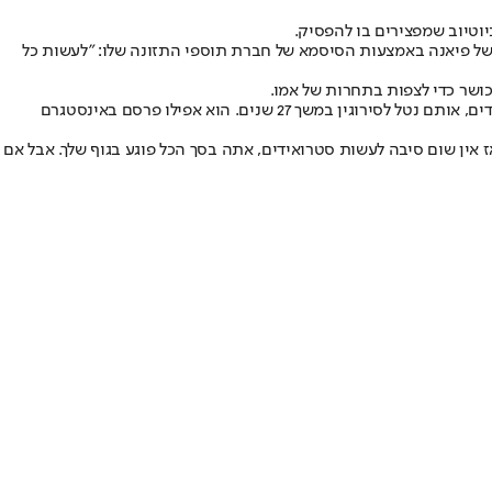
יוטיוב שמפצירים בו להפסיק.
של פיאנה באמצעות הסיסמא של חברת תוספי התזונה שלו: "לעשות כל
המומחה לפיתוח הגוף החל להתחרות בפעם הראשונה בגיל 15, שם לא הצליח בתחרות. אחרי כמה ניסיונות כושלים נוספים פיאנה החל לקחת סטרואידים, אותם נטל לסירוגין במשך 27 שנים. הוא אפילו פרסם באינסטגרם
אין שום סיבה לעשות סטרואידים, אתה בסך הכל פוגע בגוף שלך. אבל אם