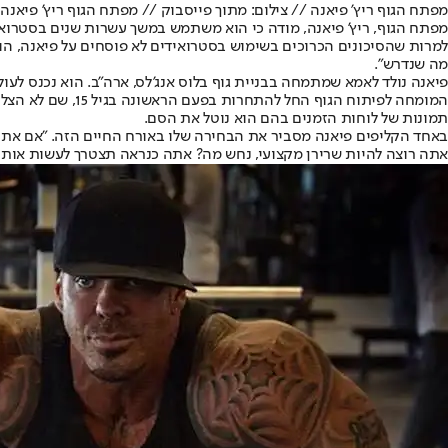
מפתח הגוף ריץ' פיאנה // צילום: מתוך פייסבוק // מפתח הגוף ריץ' פיאנה 
מפתח הגוף, ריץ' פיאנה, מודה כי הוא משתמש במשך עשרות שנים בסטרואידי
למרות שהסיכונים הכרוכים בשימוש בסטרואידים לא פוסחים על פיאנה, ה
מה שנדרש".
פיאנה נולד לאמא שמתמחה בבניית גוף בלוס אנג'לס, ארה"ב. הוא נכנס לעולם המשקולות בגיל 11 בלבד. פיאנה התאהב בעולם הכוח לאחר שהלך לח
תמונות של לוחות הזמנים בהם הוא נוטל את הסם.
באחד הקליפים פיאנה מסביר את הבחירה שלו באורח החיים הזה. "אם אתה 
אתה רוצה להיות שרירן מקצועי, נחש מה? אתה כנראה תצטרך לעשות אותם.