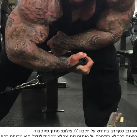
מבזבז כסף רב בחודש על חלבון // צילום: מתוך פייסבוק
פיאנה כבר לא מתחרה על פיתוח גוף, אך לא מפסיק לגדול. הוא מרוויח כסף