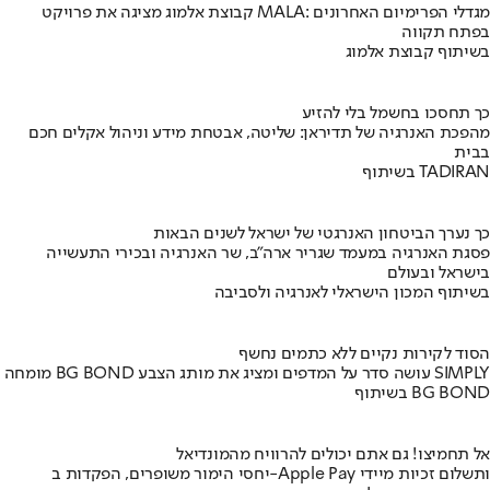
קבוצת אלמוג מציגה את פרויקט MALA: מגדלי הפרימיום האחרונים
בפתח תקווה
בשיתוף קבוצת אלמוג
כך תחסכו בחשמל בלי להזיע
מהפכת האנרגיה של תדיראן: שליטה, אבטחת מידע וניהול אקלים חכם
בבית
בשיתוף TADIRAN
כך נערך הביטחון האנרגטי של ישראל לשנים הבאות
פסגת האנרגיה במעמד שגריר ארה"ב, שר האנרגיה ובכירי התעשייה
בישראל ובעולם
בשיתוף המכון הישראלי לאנרגיה ולסביבה
הסוד לקירות נקיים ללא כתמים נחשף
מומחה BG BOND עושה סדר על המדפים ומציג את מותג הצבע SIMPLY
בשיתוף BG BOND
אל תחמיצו! גם אתם יכולים להרוויח מהמונדיאל
יחסי הימור משופרים, הפקדות ב-Apple Pay ותשלום זכיות מיידי