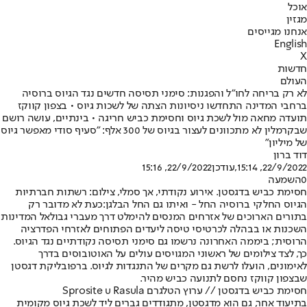
אוכל
מגזין
אנחנו מגייסים
English
X
חדשות
העולם
לא רק בריחה לחו"ל והפגנות: סימני תסיסה חדשים נגד הגיוס ברוסיה
ברחבי המדינה התחדשו ניסיונות הצתה של לשכות גיוס • בצפון קווקז
תועדה מחאה מול לשכת גיוס וחסימת כביש חריגה • בינתיים, עושה רושם
שבקרמלין לא מתכוונים לעצור בגיוס של 300 אלף: "סעיף סודי מאפשר גיוס
של מיליון"
דוד ברון
22/9/2022, 15:14
,עודכן
22/9/2022, 15:16
0
השמעה
חסימת כביש בדגסטן. אירוע נקודתי, אך סמלי, צילום: רשתות חברתיות
הגיוס החלקי ברוסיה החל - ואיתו גם החל הבלגן:
כעת לא מדובר רק
ב
תורים הארוכים של אזרחים המנסים להימלט דרך מעברי גבול
אל המדינות
השכנות או בבהלה לכרטיסי טיסה ליעדים הפתוחים לאזרחי הפדרציה
הרוסית; ביממה האחרונה נרשמו גם סימני תסיסה נקודתיים נגד הגיוס.
כך, לצד צילומים של ראשוני המגויסים עולים על האוטובוסים בדרך
לאימונים, הועלו לרשת גם מקרים של התנגדות לגיוס. ברפובליקת דגסטן
שבצפון קווקז נחסם לתנועה כביש מהיר.
חסימת כביש בדגסטן // ערוץ הטלגרם Sprosite u Rasula
בתיעוד אחר, גם הוא מדגסטן, מתגודדים גברים ליד לשכת גיוס מקומית