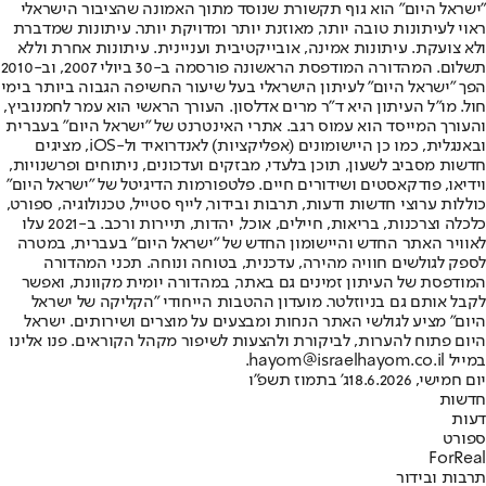
"ישראל היום" הוא גוף תקשורת שנוסד מתוך האמונה שהציבור הישראלי
ראוי לעיתונות טובה יותר, מאוזנת יותר ומדויקת יותר. עיתונות שמדברת
ולא צועקת. עיתונות אמינה, אובייקטיבית ועניינית. עיתונות אחרת וללא
תשלום. המהדורה המודפסת הראשונה פורסמה ב-30 ביולי 2007, וב-2010
הפך "ישראל היום" לעיתון הישראלי בעל שיעור החשיפה הגבוה ביותר בימי
חול. מו"ל העיתון היא ד"ר מרים אדלסון. העורך הראשי הוא עמר לחמנוביץ,
והעורך המייסד הוא עמוס רגב. אתרי האינטרנט של "ישראל היום" בעברית
ובאנגלית, כמו כן היישומונים (אפליקציות) לאנדרואיד ול-iOS, מציגים
חדשות מסביב לשעון, תוכן בלעדי, מבזקים ועדכונים, ניתוחים ופרשנויות,
וידיאו, פודקאסטים ושידורים חיים. פלטפורמות הדיגיטל של "ישראל היום"
כוללות ערוצי חדשות ודעות, תרבות ובידור, לייף סטייל, טכנולוגיה, ספורט,
כלכלה וצרכנות, בריאות, חיילים, אוכל, יהדות, תיירות ורכב. ב-2021 עלו
לאוויר האתר החדש והיישומון החדש של "ישראל היום" בעברית, במטרה
לספק לגולשים חוויה מהירה, עדכנית, בטוחה ונוחה. תכני המהדורה
המודפסת של העיתון זמינים גם באתר, במהדורה יומית מקוונת, ואפשר
לקבל אותם גם בניוזלטר. מועדון ההטבות הייחודי "הקליקה של ישראל
היום" מציע לגולשי האתר הנחות ומבצעים על מוצרים ושירותים. ישראל
היום פתוח להערות, לביקורת ולהצעות לשיפור מקהל הקוראים. פנו אלינו
במייל hayom@israelhayom.co.il.
יום חמישי, 18.6.2026
ג' בתמוז תשפ"ו
חדשות
דעות
ספורט
ForReal
תרבות ובידור