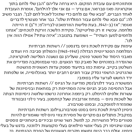
ומתווכחים עם עובדת המקום. היא צרחה עליהם "הבן שלי נלחם בתוך
אוקראינה מאז פברואר, אם צריך – גם אני אלך להילחם", אומרת העובדת
לאחד הגברים, "סבא שלי גם נלחם כדי שתוכל לאכול לחם לבן". הגבר משיב
לה: "גם סבא שלי נלחם עבור המולדת שלנו". גבר אחר מצטרף לדברים
ואומר: "אז (ב-1941, בעת פלישת הוורמאכט לבריה"מ; ד"ב) זו הייתה
מלחמה. עכשיו זו רק פוליטיקה". פקידת הלשכה זורקת לנוכחים: "אנחנו
נלחמים למען העתיד" – ושומעת בתגובה: "איזה עתיד? אפילו הווה אין
לנו".
עימות עם פקידת לשכת גיוס בדגסטן // רשתות חברתיות
המלחמה הפטריוטית הגדולה (1945-1941) והפולחן סביבה היו ועודם
מאבני היסוד של משטר פוטין, שעליהן גם נשענה הפלישה לאוקראינה,
שהוגדרה במונחים של מאבק נגד הנאצים, כפי שבמוסקבה מגדירים את
השלטון בקייב. עימות כמו בתיעוד מספק עדות ראשונית מהשטח
שהנרטיב הרשמי נסדק עבור חוגים רחבים יותר באוכלוסייה, או שלפחות
ירד החשש לערער עליו בפומבי.
המשטרה בעיר דלנרצ'נסק מודיעה על הגיוס // רשתות חברתיות
אבל התסיסה סביב הגיוס אינה מסתיימת רק במחאות ובניסיונות של
עשרות אלפים להימלט. רק ביממה אחרונה נרשמו שלושה ניסיונות הצתה
של לשכות גיוס – במחוז אורנבורג שעל קזחסטן, בעיר ניז'ני נובגורוד
שממזרח למוסקבה, ובסנט פטרבורג.
ניסיון להצית לשכת גיוס בסנט פטרבורג,צילום: רשתות חברתיות
במקביל, מתגלים גם מקרים של מסירת צווי גיוס למי שאמורים להיות
פטורים כליל מהשירות. כך, למשל, השר שויגו ובכירים ביטחוניים נוספים
טענו שיגויסו רק בעלי אנשי מילואים בעלי מקצועות רלוונטי, בדגש על בעלי
ניסיון, אולם כבר היום נחשפו מקרים ראשונים של הפרת ההנחיות. כך,