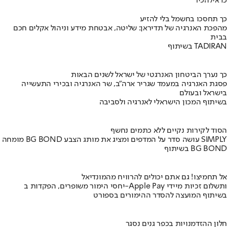
כדאי
להכיר
כך תחסכו בחשמל בלי להזיע
מהפכת האנרגיה של תדיראן: שליטה, אבטחת מידע וניהול אקלים חכם
בבית
בשיתוף TADIRAN
כך נערך הביטחון האנרגטי של ישראל לשנים הבאות
פסגת האנרגיה במעמד שגריר ארה"ב, שר האנרגיה ובכירי התעשייה
בישראל ובעולם
בשיתוף המכון הישראלי לאנרגיה ולסביבה
הסוד לקירות נקיים ללא כתמים נחשף
מומחה BG BOND עושה סדר על המדפים ומציג את מותג הצבע SIMPLY
בשיתוף BG BOND
אל תחמיצו! גם אתם יכולים להרוויח מהמונדיאל
יחסי הימור משופרים, הפקדות ב-Apple Pay ותשלום זכיות מיידי
בשיתוף המועצה להסדר ההימורים בספורט
חלון ההזדמנויות בכפר גנים נסגר