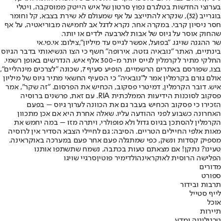
בערוצי החדשות בטלגרם נפוץ סרטון של איש הייטק ממוסקבה, ויטלי
בוגרייב (32), שנקרא להתייצב על אף שמעולם לא שירת בצבא, קל וחומר
חסר ניסיון קרבי. במקרה אחר, נקרא לדגל אב לחמישה מבוריאטיה, על אף
שהחוק אוסר על גיוס של אבות לארבעה ילדים או יותר.
שר ההגנה שויגו. "בפועל, אפשר לגייס עד מיליון",צילום: אי.פי.אי
בינתיים, האתר "נובאיה גזטה. אירופה" חשף כי הצו הנשיאותי בדבר הגיוס
החלקי מתיר לקרמלין לגייס יותר מ-300 אלף איש, הנדרשים באופן רשמי.
בצו, שפורסם באתרים הרשמיים, הופיע סעיף 7, שכונה "לצרכים מינהליים",
אולם גורם בקרמלין אמר ל"נובאיה" כי הסעיף החשאי מתיר גיוס של מיליון
איש. דובר הקרמלין, דמיטרי פסקוב, הכחיש את הפרסום. "זה שקר", אמר
פסקוב לסוכנות הידיעות הממלכתית RIA. עם זאת, פרשנים ברוסיה
הזכירו כי פסקוב הכחיש בעבר גם את הכוונה לערוך גיוס – בפעם
האחרונה כשבוע לפני ההודעה עליו. שאלה אחרת היא אם אכן מתכוון
הקרמלין להסתכן בגיוס גדול ולא פופולרי, ויתרה מזו – במה יחמש את
מאות אלפי החיילים הטריים. הסיבה: גם לחיילי הצבא הסדיר אין לרוסיה
מספיק קסדות ונשק, כפי שמתגלה פעם אחר פעם במערכה באוקראינה.
טעינו? נתקן! אם מצאתם טעות בכתבה, נשמח שתשתפו אותנו
הפלישה הרוסית לאוקראינה
ולדימיר פוטין
סרגיי שויגו
מדורים
ספורט
תרבות ובידור
לייף סטייל
אוכל
תיירות
טכנולוגיה ומדע