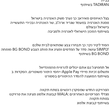
בבית
בשיתוף TADIRAN
בצל האיומים מאיראן: כך נערך משק האנרגיה בישראל
פסגת האנרגיה במעמד שגריר ארה"ב, שר האנרגיה ובכירי התעשייה
בישראל ובעולם
בשיתוף המכון הישראלי לאנרגיה ולסביבה
הסוד לקיר נקי: כך תבחרו צבע שמתאים לבית שלכם
מומחה BG BOND עושה סדר על המדפים ומציג את מותג הצבע SIMPLY
בשיתוף BG BOND
אל תחמיצו! גם אתם יכולים להרוויח מהמונדיאל
יחסי הימור משופרים, הפקדות ב-Apple Pay ותשלום זכיות מיידי
בשיתוף המועצה להסדר ההימורים בספורט
הפרויקט החדש שמסקרן רוכשים בפתח תקווה
קבוצת אלמוג מציגה את פרויקט MALA: מגדלי הפרימיום האחרונים
בפתח תקווה
בשיתוף קבוצת אלמוג