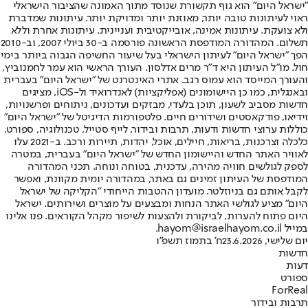
"ישראל היום" הוא גוף תקשורת שנוסד מתוך האמונה שהציבור הישראלי
ראוי לעיתונות טובה יותר, מאוזנת יותר ומדויקת יותר. עיתונות שמדברת
ולא צועקת. עיתונות אמינה, אובייקטיבית ועניינית. עיתונות אחרת וללא
תשלום. המהדורה המודפסת הראשונה פורסמה ב-30 ביולי 2007, וב-2010
הפך "ישראל היום" לעיתון הישראלי בעל שיעור החשיפה הגבוה ביותר בימי
חול. מו"ל העיתון היא ד"ר מרים אדלסון. העורך הראשי הוא עמר לחמנוביץ,
והעורך המייסד הוא עמוס רגב. אתרי האינטרנט של "ישראל היום" בעברית
ובאנגלית, כמו כן היישומונים (אפליקציות) לאנדרואיד ול-iOS, מציגים
חדשות מסביב לשעון, תוכן בלעדי, מבזקים ועדכונים, ניתוחים ופרשנויות,
וידיאו, פודקאסטים ושידורים חיים. פלטפורמות הדיגיטל של "ישראל היום"
כוללות ערוצי חדשות ודעות, תרבות ובידור, לייף סטייל, טכנולוגיה, ספורט,
כלכלה וצרכנות, בריאות, חיילים, אוכל, יהדות, תיירות ורכב. ב-2021 עלו
לאוויר האתר החדש והיישומון החדש של "ישראל היום" בעברית, במטרה
לספק לגולשים חוויה מהירה, עדכנית, בטוחה ונוחה. תכני המהדורה
המודפסת של העיתון זמינים גם באתר, במהדורה יומית מקוונת, ואפשר
לקבל אותם גם בניוזלטר. מועדון ההטבות הייחודי "הקליקה של ישראל
היום" מציע לגולשי האתר הנחות ומבצעים על מוצרים ושירותים. ישראל
היום פתוח להערות, לביקורת ולהצעות לשיפור מקהל הקוראים. פנו אלינו
במייל hayom@israelhayom.co.il.
יום שלישי, 23.6.2026
ח' בתמוז תשפ"ו
חדשות
דעות
ספורט
ForReal
תרבות ובידור