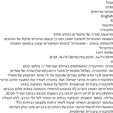
אוכל
מגזין
אנחנו מגייסים
English
X
חדשות
תחבורה
מראשון: שורה של שיפורים בנתיב פלוס
השעות המותרות לנסיעה ישונו, כמו כן יבוצעו שינויים שיקלו על הנהגים
להשתלב בנתיב • סמוטריץ': "בזכות השיפורים נצפה בהמשך המגמה
החיובית"
שלומי דיאז
14/11/2019, 20:31
,עודכן
14/11/2019, 21:03
0
נתיבי התחבורה המשותפים באיילון קארפול // צילום: קוקו
שר התחבורה, בצלאל סמוטריץ',
אישר היום (חמישי) שורה של צעדים
חדשים לגבי נתיב פלוס, צעדים שגובשו על ידי אנשי המקצוע של משרד
התחבורה וחברת נתיבי ישראל, זאת במטרה לעודד את המעבר מרכב פרטי
לתחבורה ציבורית ושיתופית, ולהקל על עומסי התנועה באזור.
החל מיום ראשון הקרוב (17 בנובמבר)
הסדרי הנסיעה בנתיב פלוס בכביש
החוף
(כביש 2) לכיוון דרום יונהגו בין השעות 06:00 בבוקר ועד ל-22:00
בלילה. בשאר השעות, הנסיעה בנתיב זה תותר לכל כלי הרכב, ללא הגבלה
במספר הנוסעים. השינוי נעשה לאחר ניתוח מקצועי ובחינת כלל
האפשרויות לניצול מיטבי ונכון של הנתיבים בכביש, ותוך מתן העדפה
לתחבורה ציבורית ושיתופית.