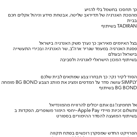
כך תחסכו בחשמל בלי להזיע
מהפכת האנרגיה של תדיראן: שליטה, אבטחת מידע וניהול אקלים חכם
בבית
בשיתוף TADIRAN
בצל האיומים מאיראן: כך נערך משק האנרגיה בישראל
פסגת האנרגיה במעמד שגריר ארה"ב, שר האנרגיה ובכירי התעשייה
בישראל ובעולם
בשיתוף המכון הישראלי לאנרגיה ולסביבה
הסוד לקיר נקי: כך תבחרו צבע שמתאים לבית שלכם
מומחה BG BOND עושה סדר על המדפים ומציג את מותג הצבע SIMPLY
בשיתוף BG BOND
אל תחמיצו! גם אתם יכולים להרוויח מהמונדיאל
יחסי הימור משופרים, הפקדות ב-Apple Pay ותשלום זכיות מיידי
בשיתוף המועצה להסדר ההימורים בספורט
הפרויקט החדש שמסקרן רוכשים בפתח תקווה