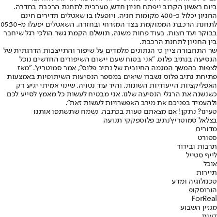
ביום ראשון הקרוב ייפתח חניון חדש, מערבית לתחנת הרכבת בחדרה.
החניון יכלול כ-400 מקומות חניה, ויופעלו בו שאטלים תדירים חינם
לתחנת הרכבת הממוקמת בצד המזרחי ובחזרה. השאטלים יפעלו מ-05:30
בבוקר ועד חצות. בעוד פחות משנה, תושלם הקמת גשר הולכי רגל שיחבר
בין החניון לתחנת הרכבת.
שר התחבורה ציין כי הנתונים מלמדים על שיפור והתייצבות הדרגתית של
הנסיעה בנתיב פלוס. "אני בטוח שעם יישום השיפורים החדשים נוכל
לצפות בהמשך המגמה החיובית של נתיב פלוס", אמר סמוטריץ'. "מאז
פתיחת נתיב פלוס נשברו שיאים במספר הנסיעות השיתופיות באמצעות
האפליקציות הייעודיות השונות, והיד עוד נטויה. שינוי אמיתי יגיע רק
כשנשנה את הרגלי הנסיעה שלנו. אני מבטיח לעשות כל מאמץ לסייע לכם
ולהעמיד בפניכם את מירב האפשרויות לעשות זאת".
טעינו? נתקן! אם מצאתם טעות בכתבה, נשמח שתשתפו אותנו
בצלאל סמוטריץ'
נתיב פלוס
פקקי תנועה
מדורים
ספורט
תרבות ובידור
לייף סטייל
אוכל
תיירות
טכנולוגיה ומדע
הורוסקופ
ForReal
מגזין השבוע
דעות