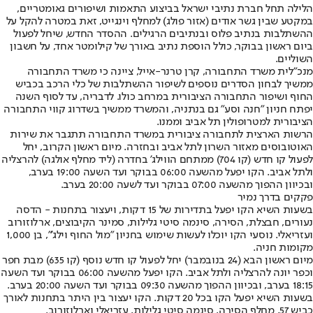
הלילה תחל חברת נתיבי ישראל בביצוע התאמות ושיפורים גאומטריים,
במקטע שבין גשר אודים (אזור פולג) למחלף וינגייט, זאת במטרה להקל על
ההשתלבות בנתיב פלוס ובנתיבים הרגילים. ההסדר החדש, שיחל לפעול
ביום ראשון בבוקר, כולל הוספת נתיב באורך של קילומטר אחד, על חשבון
השוליים.
מנכ"לית משרד התחבורה, קרן טרנר-אייל, ציינה כי משרד התחבורה
ממשיך לבחון הסדרים נוספים לשיפור ההשתלבות של כלי הרכב בכביש
החוף ושיפור התחבורה הציבורית במרחב כולו. לדבריה, עד לסוף השנה
יפתח חניון "חנה וסע" גם בנתניה, והמשרד ממשיך בשדרוג קווי התחבורה
הציבורית למטרופולין תל אביב וממנו.
הרשות הארצית לתחבורה ציבורית במשרד התחבורה תתגבר את שירות
האוטובוסים מאזור השרון לתל אביב ובחזרה. מיום ראשון הקרוב, יחל
לפעול קו חדש (קו 704) ממתחם הווילג' בחדרה (ליד מחלף אולגה) להרצליה
ולתל אביב. הקו יפעל מהשעה 06:00 בבוקר ועד השעה 19:00 בערב,
ובכיוון ההפוך מהשעה 07:00 בבוקר ועד לשעה 20:00 בערב.
פקקים בדרך נמיר
בשעות השיא הקו יפעל בתדירות של 15 דקות, ויעצור בתחנות - הדסה
נעורים, חבצלת, הסירה, סינמה סיטי גלילות, סמינר הקיבוצים, ארלוזורוב
ועזריאלי. נוסעי הקו יוכלו לעשות שימוש בחניון "מול החוף וילג'", בן 1,000
מקומות חניה.
מיום ראשון הבא (24 בנובמבר) יחל לפעול קו חדש נוסף (קו 635) מבת חפר
וכפר יונה להרצליה ולתל אביב. הקו יפעל מהשעה 06:00 בבוקר ועד השעה
18:15 בערב, ובכיוון ההפוך מהשעה 09:30 בבוקר ועד השעה 20:00 בערב.
בשעות השיא יפעל הקו בכל 20 דקות. הקו יעצור בין היתר בתחנות לאורך
כביש 57, מחלף הסירה, סינמה סיטי גלילות, עזריאלי וארלוזורוב.