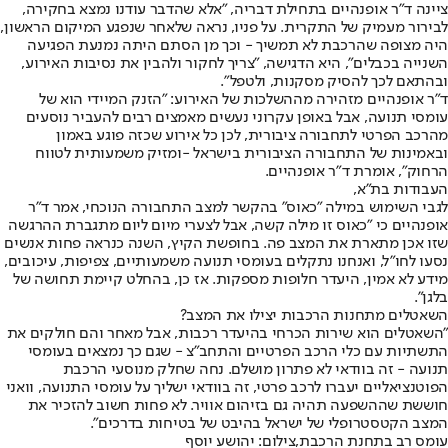
ציינה ד״ר אופנהיים בתחילת דבריה, "אלא שהדבר עודנו נמצא בחקירה,
לבירור מעמיק של התקרית. על פניו, נראה שלאחר שנפגע המיקום הראשון,
היה מצופה שהרכבת לא תמשיך - וכך מן הסתם היתה נמנעת הפגיעה
השנייה בכבלים״, היא הדגישה, "צריך לחקור ולהבין את נסיבות האירוע,
ובהתאם לכך להסיק מסקנות, ולטפל".
ד"ר אופנהיים מזהירה מההשלכות של האירוע: "הזנק המיידי הוא של
עומסי תנועה, אבל באופן עקרוני נעשים מאמצים רבים להעביר נוסעים
מהרכב הפרטי לתחבורה ציבורית, לכן כל אירוע שכזה פוגע באמון
ובאמינות של התחבורה הציבורית בישראל -ומזיק משמעותית לטווח
הרחוק", אומרת ד״ר אופנהיים.
העבודות בת"א,
לגבי השימוש במילה "כאוס" בהקשר למצב התחבורה הנוכחי, אמר ד"ר
אופנהיים כי "כאוס זו מילה קשה, אבל לצערי מיום ליום מתגברת ההרגשה
שזו אכן מתארת את המצב פה. בחופשת הקיץ, השנה כנראה פחות אנשים
נסעו לחו"ל, ואנחנו נתקלים בעומסי תנועה משמעותיים, צפיפות, עיכובים,
מידע לא אמין, היעדר חלופות מספקות. אז כן, בהחלט קיימת תחושה של
בלגן".
השאטלים מתחנות הרכבות יצילו את המצב?
״השאטלים הוא שירות הכרחי בהיעדר רכבות, אבל מאחר והם חולקים את
התשתיות עם כלי הרכב הפרטיים והתחב״צ - שגם כך נמצאים בעומסי
תנועה - זה בוודאי לא פתרון מושלם. נחה שחלק מנוסעי הרכבת
הפוטנציאליים יעברו לרכב פרטי, זה בוודאי ישליך על עומסי התנועה, וואני
חוששת שההשפעה תהיה גם בזיהום אוויר. לא פחות חשוב להזכיר את
המצב הקטסטרופלי של ישראל בהיבט של בטיחות בדרכים״.
עומס רב בתחנת הרכבת,צילום: יהושע יוסף