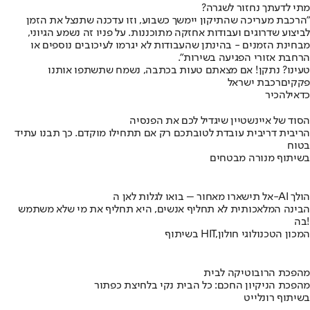
מתי לדעתך נחזור לשגרה?
״הרכבת מעריכה שהתיקון יימשך כשבוע, וזו עדכנה שתנצל את הזמן
לביצוע שדרוגים ועבודות אחזקה מתוכננות. על פניו זה נשמע הגיוני,
מבחינת הזמנים - בהינתן שהעבודות לא יגרמו לעיכובים נוספים או
הרחבת אזורי הפגיעה בשירות״.
טעינו? נתקן! אם מצאתם טעות בכתבה, נשמח שתשתפו אותנו
פקקים
רכבת ישראל
כדאי
להכיר
הסוד של איינשטיין שיגדיל לכם את הפנסיה
הריבית דריבית עובדת לטובתכם רק אם תתחילו מוקדם. כך תבנו עתיד
בטוח
בשיתוף מנורה מבטחים
אל תישארו מאחור – בואו לגלות לאן ה-AI הולך
הבינה המלאכותית לא תחליף אנשים, היא תחליף את מי שלא משתמש
בה!
בשיתוף HIT,המכון הטכנולוגי חולון
מהפכת הרובוטיקה לבית
מהפכת הניקיון החכם: כל הבית נקי בלחיצת כפתור
בשיתוף רונלייט