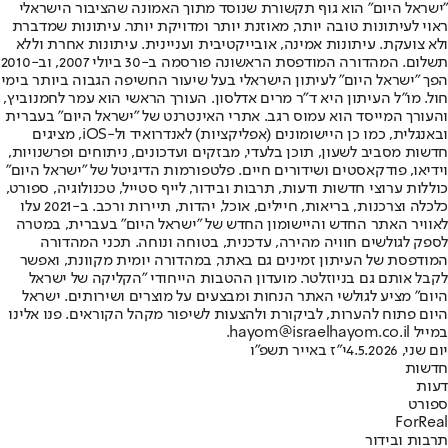
"ישראל היום" הוא גוף תקשורת שנוסד מתוך האמונה שהציבור הישראלי
ראוי לעיתונות טובה יותר, מאוזנת יותר ומדויקת יותר. עיתונות שמדברת
ולא צועקת. עיתונות אמינה, אובייקטיבית ועניינית. עיתונות אחרת וללא
תשלום. המהדורה המודפסת הראשונה פורסמה ב-30 ביולי 2007, וב-2010
הפך "ישראל היום" לעיתון הישראלי בעל שיעור החשיפה הגבוה ביותר בימי
חול. מו"ל העיתון היא ד"ר מרים אדלסון. העורך הראשי הוא עמר לחמנוביץ,
והעורך המייסד הוא עמוס רגב. אתרי האינטרנט של "ישראל היום" בעברית
ובאנגלית, כמו כן היישומונים (אפליקציות) לאנדרואיד ול-iOS, מציגים
חדשות מסביב לשעון, תוכן בלעדי, מבזקים ועדכונים, ניתוחים ופרשנויות,
וידיאו, פודקאסטים ושידורים חיים. פלטפורמות הדיגיטל של "ישראל היום"
כוללות ערוצי חדשות ודעות, תרבות ובידור, לייף סטייל, טכנולוגיה, ספורט,
כלכלה וצרכנות, בריאות, חיילים, אוכל, יהדות, תיירות ורכב. ב-2021 עלו
לאוויר האתר החדש והיישומון החדש של "ישראל היום" בעברית, במטרה
לספק לגולשים חוויה מהירה, עדכנית, בטוחה ונוחה. תכני המהדורה
המודפסת של העיתון זמינים גם באתר, במהדורה יומית מקוונת, ואפשר
לקבל אותם גם בניוזלטר. מועדון ההטבות הייחודי "הקליקה של ישראל
היום" מציע לגולשי האתר הנחות ומבצעים על מוצרים ושירותים. ישראל
היום פתוח להערות, לביקורת ולהצעות לשיפור מקהל הקוראים. פנו אלינו
במייל hayom@israelhayom.co.il.
יום שני, 4.5.2026
י"ז באייר תשפ"ו
חדשות
דעות
ספורט
ForReal
תרבות ובידור