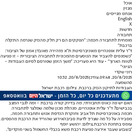
אוכל
מגזין
אנחנו מגייסים
English
X
חדשות
תחבורה
מומחית לתחבורה חכמה: "הפקקים הם רק חלק מהנזק שגרמה התקלה
ברכבת"
ד"ר עלית אופנהיים מאוניברסיטת ת"א מזהירה מאובדן אמון של הציבור:
"כשמנסים להעביר את הנוסעים מהמכונית לתחבורה הציבורית - זו פגיעה
לטווח הארוך" • עוד היא מעריכה: "משך הזמן שפורסם לסיום העבודות -
הגיוני"
רוני שקדי
20/8/2025, 09:48
,עודכן
20/8/2025, 10:32
0
השמעה
העבודות לתיקון הנזק ברכבת. צילום: רכבת ישראל
האם יש פה כאוס תחבורתי, מה בדיוק קורה ברכבת - ומה לגבי המצב
בכבישים? ד"ר עלית אופנהיים, מנהלת מכון שלמה שמלצר לתחבורה
חכמה באוניברסיטת תל אביב וחוקרת הנדסת אנוש ותחבורה חכמה,
מסבירה על כל מה שצריך לדעת סביב
האירוע שהוריד את הרכבת מהפסים
.
עומס בתחנת הרכבת,צילום: יהושע יוסף
״בשבוע שעבר אירעה פגיעת רכבת משא בכבלי החשמול בשני מוקדים",