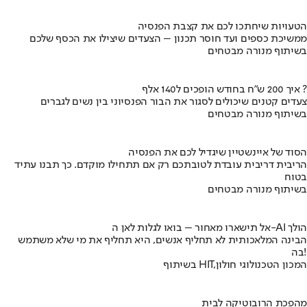
הטעויות שיחתכו לכם את קצבת הפנסיה
ממשיכת כספים ועד חוסר תכנון – הצעדים שיצילו את הכסף שלכם
בשיתוף מנורה מבטחים
איך 200 ש"ח בחודש הופכים ל140 אלף ?
צעדים קטנים שיכולים לסגור את הבור הפנסיוני בין נשים לגברים
בשיתוף מנורה מבטחים
הסוד של איינשטיין שיגדיל לכם את הפנסיה
הריבית דריבית עובדת לטובתכם רק אם תתחילו מוקדם. כך תבנו עתיד
בטוח
בשיתוף מנורה מבטחים
אל תישארו מאחור – בואו לגלות לאן ה-AI הולך
הבינה המלאכותית לא תחליף אנשים, היא תחליף את מי שלא משתמש
בה!
בשיתוף HIT,המכון הטכנולוגי חולון
מהפכת הרובוטיקה לבית