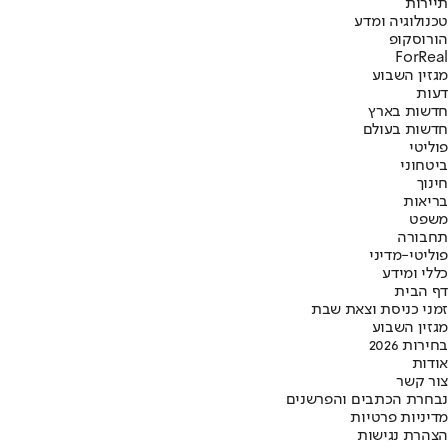
תיירות
טכנולוגיה ומדע
הורוסקופ
ForReal
מגזין השבוע
דעות
חדשות בארץ
חדשות בעולם
פוליטי
ביטחוני
חינוך
בריאות
משפט
תחבורה
פוליטי-מדיני
כללי ומידע
דף הבית
זמני כניסת וצאת שבת
מגזין השבוע
בחירות 2026
אודות
צור קשר
נבחרת הכתבים והפרשנים
מדיניות פרטיות
הצהרת נגישות