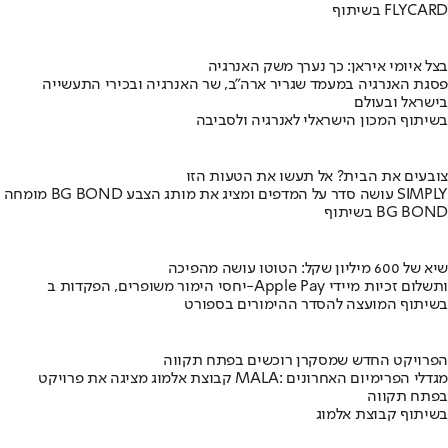
בשיתוף FLYCARD
בצל איומי איראן: כך נערך משק האנרגיה
פסגת האנרגיה במעמד שגריר ארה"ב, שר האנרגיה ובכירי התעשייה
בישראל ובעולם
בשיתוף המכון הישראלי לאנרגיה ולסביבה
צובעים את הבית? אל תעשו את הטעות הזו
מומחה BG BOND עושה סדר על המדפים ומציג את מותג הצבע SIMPLY
בשיתוף BG BOND
שיא של 600 מיליון שקל: הטוטו עושה מהפיכה
יחסי הימור משופרים, הפקדות ב-Apple Pay ותשלום זכיות מיידי
בשיתוף המועצה להסדר ההימורים בספורט
הפרויקט החדש שמסקרן רוכשים בפתח תקווה
קבוצת אלמוג מציגה את פרויקט MALA: מגדלי הפרימיום האחרונים
בפתח תקווה
בשיתוף קבוצת אלמוג