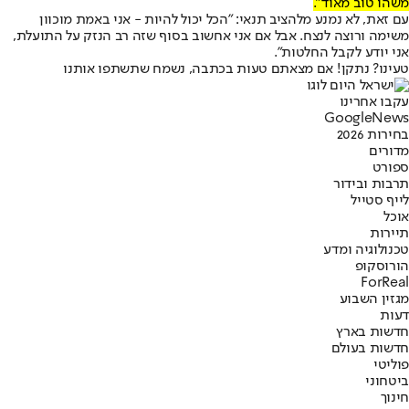
משהו טוב מאוד".
עם זאת, לא נמנע מלהציב תנאי: "הכל יכול להיות - אני באמת מוכוון
משימה ורוצה לנצח. אבל אם אני אחשוב בסוף שזה רב הנזק על התועלת,
אני יודע לקבל החלטות".
טעינו? נתקן! אם מצאתם טעות בכתבה, נשמח שתשתפו אותנו
עקבו אחרינו
G
o
o
g
l
e
News
בחירות 2026
מדורים
ספורט
תרבות ובידור
לייף סטייל
אוכל
תיירות
טכנולוגיה ומדע
הורוסקופ
ForReal
מגזין השבוע
דעות
חדשות בארץ
חדשות בעולם
פוליטי
ביטחוני
חינוך