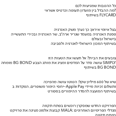
כל ההטבות שמגיעות לכם
מה ההבדל בין מועדון תעופה וכרטיס אשראי?
בשיתוף FLYCARD
בצל איומי איראן: כך נערך משק האנרגיה
פסגת האנרגיה במעמד שגריר ארה"ב, שר האנרגיה ובכירי התעשייה
בישראל ובעולם
בשיתוף המכון הישראלי לאנרגיה ולסביבה
צובעים את הבית? אל תעשו את הטעות הזו
מומחה BG BOND עושה סדר על המדפים ומציג את מותג הצבע SIMPLY
בשיתוף BG BOND
שיא של 600 מיליון שקל: הטוטו עושה מהפיכה
יחסי הימור משופרים, הפקדות ב-Apple Pay ותשלום זכיות מיידי
בשיתוף המועצה להסדר ההימורים בספורט
הפרויקט החדש שמסקרן רוכשים בפתח תקווה
קבוצת אלמוג מציגה את פרויקט MALA: מגדלי הפרימיום האחרונים
בפתח תקווה