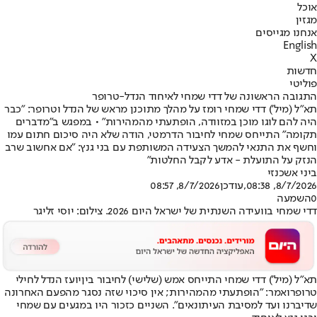
אוכל
מגזין
אנחנו מגייסים
English
X
חדשות
פוליטי
התגובה הראשונה של דדי שמחי לאיחוד הנדל-טרופר
תא"ל (מיל') דדי שמחי רומז על מהלך מתוכנן מראש של הנדל וטרופר: "כבר
היה להם לוגו מוכן במזוודה, הופתעתי מהמהירות" • במפגש ב"מדברים
תקומה" התייחס שמחי לחיבור הדרמטי, הודה שלא היה סיכום חתום עמו
וחשף את התנאי להמשך הצעידה המשותפת עם בני גנץ: "אם אחשוב שרב
הנזק על התועלת - אדע לקבל החלטות"
ביני אשכנזי
8/7/2026, 08:38
,עודכן
8/7/2026, 08:57
0
השמעה
דדי שמחי בוועידה השנתית של ישראל היום 2026. צילום: יוסי זליגר
תא"ל (מיל') דדי שמחי התייחס אמש (שלישי) לחיבור בין
יועז הנדל לחילי
טרופר
ואמר: "הופתעתי מהמהירות; אין סיכוי שזה נסגר מהפעם האחרונה
שדיברנו ועד ל
מסיבת העיתונאים
". השניים כזכור היו במגעים עם שמחי