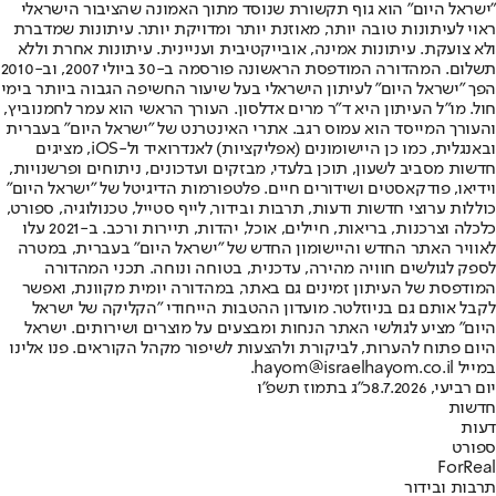
"ישראל היום" הוא גוף תקשורת שנוסד מתוך האמונה שהציבור הישראלי
ראוי לעיתונות טובה יותר, מאוזנת יותר ומדויקת יותר. עיתונות שמדברת
ולא צועקת. עיתונות אמינה, אובייקטיבית ועניינית. עיתונות אחרת וללא
תשלום. המהדורה המודפסת הראשונה פורסמה ב-30 ביולי 2007, וב-2010
הפך "ישראל היום" לעיתון הישראלי בעל שיעור החשיפה הגבוה ביותר בימי
חול. מו"ל העיתון היא ד"ר מרים אדלסון. העורך הראשי הוא עמר לחמנוביץ,
והעורך המייסד הוא עמוס רגב. אתרי האינטרנט של "ישראל היום" בעברית
ובאנגלית, כמו כן היישומונים (אפליקציות) לאנדרואיד ול-iOS, מציגים
חדשות מסביב לשעון, תוכן בלעדי, מבזקים ועדכונים, ניתוחים ופרשנויות,
וידיאו, פודקאסטים ושידורים חיים. פלטפורמות הדיגיטל של "ישראל היום"
כוללות ערוצי חדשות ודעות, תרבות ובידור, לייף סטייל, טכנולוגיה, ספורט,
כלכלה וצרכנות, בריאות, חיילים, אוכל, יהדות, תיירות ורכב. ב-2021 עלו
לאוויר האתר החדש והיישומון החדש של "ישראל היום" בעברית, במטרה
לספק לגולשים חוויה מהירה, עדכנית, בטוחה ונוחה. תכני המהדורה
המודפסת של העיתון זמינים גם באתר, במהדורה יומית מקוונת, ואפשר
לקבל אותם גם בניוזלטר. מועדון ההטבות הייחודי "הקליקה של ישראל
היום" מציע לגולשי האתר הנחות ומבצעים על מוצרים ושירותים. ישראל
היום פתוח להערות, לביקורת ולהצעות לשיפור מקהל הקוראים. פנו אלינו
במייל hayom@israelhayom.co.il.
יום רביעי, 8.7.2026
כ"ג בתמוז תשפ"ו
חדשות
דעות
ספורט
ForReal
תרבות ובידור