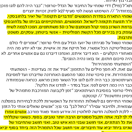
ובני גנץ לאיחוד.
תא"ל (מיל') דדי שמחי על החיבור של הנדל-טרופר: "כבר היה להם לוגו מוכן
במזוודה" // השימוש נעשה לפי סעיף 27א' לחוק זכויות יוצרים
שמחי התארח בסדרת המפגשים "מדברים תקומה" של יאיר בלחובסקי,
יו"ר תנועת תקומה לישראל. המפגשים, המתקיימים בביתו של בלחובסקי
ברמת השרון בפני קהל מצומצם של כ-50 משתתפים, הפכו לבמה לשיח
עומק בין בכירים מכל הקשת הפוליטית - אנשי ביטחון, עסקים, משפט
ותרבות.
שמחי נשאל על סגירתו של יועז הנדל עם חילי טרופר: "אומרים לי כולם
שבפוליטיקה הכל אפשרי, ואל תיקח את זה אישית. אני לא יודע מה היה
מאחורי הקלעים - הוא דיבר איתנו, ואנחנו דיברנו גם עם אנשים אחרים. לא
היה סיכום חתום, אז בואו נהיה הוגנים".
"הופתעתי מהמהירות"
עם זאת, לא חסך מילים על התזמון: "אגיד את זה בעדינות - הופתעתי
מהמהירות. אין סיכוי שזה נסגר מהפעם האחרונה שדיברנו ועד למסיבת
העיתונאים; כבר היה להם לוגו וכל השאר מוכן מראש. כנראה שבמזוודה
כבר היו כמה דפים לפני. אבל בסדר - למדנו את הלקח".
חילי טרופר במסיבת העיתונאים: "זמן לקבוצה המורכבת מתמהיל של
ניסיון וחדשנות" // קונטקט
שמחי התייחס גם לשאלות החוזרות על האפשרות ללכת לבחירות במפלגה
עצמאית, ולחיבור עם
יו"ר "כחול לבן" בני גנץ
: "אנשים שואלים אותי כל הזמן
- ללכת למפלגה חדשה לחלוטין זה אירוע מאוד מאוד מורכב.
אנשים אמרו
לי: לך לבד, אתה תקבל מספרים הרבה יותר טובים. בסוף, כשאני שקללתי
את כל הנתונים, אני חושב שבני הוא איש טוב, ואני חושב שהחיבור של
שנינו ביחד יביא עוד חיבורים. אני חושב שכל התמהיל הזה ביחד בסוף יביא