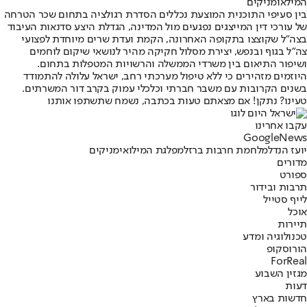
המילאומניקים
בין סעיפי התוכנית המוצעת נכללים הסדרת רגולציה בתחום שכר הטרחה
של עורכי דין המייצגים נפגעים מול המדינה, הגדלת היצע סדנאות העיבוד
בצה״ל שקוצצו בתקופה האחרונה, הקמת ועדת שרים מיוחדת לפצועי
צה״ל בגוף ובנפש, יצירת מסלול חקיקה מהיר לנושאי שיקום לוחמים
ושיפור התיאום בין משרדי הממשלה והרשויות המטפלות בתחום.
היוזמים מזהירים כי ללא טיפול מערכתי רחב, ישראל עלולה להתמודד
בשנים הקרובות עם משבר חברתי וכלכלי עמוק בקרב דור המשרתים.
טעינו? נתקן! אם מצאתם טעות בכתבה, נשמח שתשתפו אותנו
עקבו אחרינו
G
o
o
g
l
e
News
יועז הנדל
מלחמת חרבות ברזל
מפלגת המילואימניקים
מדורים
ספורט
תרבות ובידור
לייף סטייל
אוכל
תיירות
טכנולוגיה ומדע
הורוסקופ
ForReal
מגזין השבוע
דעות
חדשות בארץ