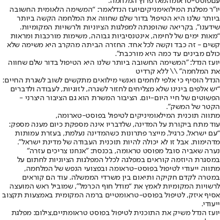
עם
פוסט-טראומה
מאז פרוץ המלחמה.
יו״ר מפלגת המילואימניקים
יועז הנדל
אמר: “המשימה הלאומית החשובה
ביותר שלנו היא הטיפול בדור שלם שחווה את המלחמה הקשה ביותר
שידענו”, בקריאה שהופנתה למפלגות הציוניות ולרשויות המקומיות.
“מאות ימים של לחימה, אינטנסיביות גבוהה, משימות מורכבות ומראות
קשים - זה כבד וקשה לכל אחד. החזרה הביתה מהקרב היא משימה שלא
כולם מבינים עד כמה היא מורכבת”.
יועז הנדל: "המשימה החשובה ביותר שלנו היא הטיפול בדור שלם שחווה
את המלחמה" \\ ללא קרדיט
הנדל הוסיף כי אלפי לוחמים ואנשי מילואים מתקשים לשוב לשגרת החיים:
“יש אלפים בינינו שלא מצליחים לחזור לשגרה, לזוגיות, לעבודה ולדברים
הפשוטים של חיי היום-יום. הציבור המשרת הוא גם הציבור היצרני -
הקטר של המשק”.
מתווה תוכנית המילאומיניקים לטיפול בפוסט-טארומה,
עוד מתח ביקורת על המדינה, שלדבריו אינה מספקת כיום מענה מספק:
“עם ישראל, כרגיל, מייצר פתרונות כשהמדינה נעלמת, בעזרת עמותות
מדהימות. אבל זו לא יכולה להיות תוכנית העבודה של מדינת ישראל”.
נערה שאביה סובל מפוסט טראומה, בכנסת: ״אנחנו צריכים עזרה"
במסגרת היוזמה קוראים במפלגה לכלל המפלגות הציוניות לחתום על
מתווה ייעודי לטיפול בפוסט-טראומה ובפצועי הנפש של המלחמה,
במטרה לקדם חקיקה ותיאום בין משרדי הממשלה. עוד הם קוראים
לרשויות המקומיות לאמץ את “מודל חוף הכרמל”, שמוביל ראש המועצה
אסיף איזק, לטיפול בפוסט-טראומטיים ברמה המקומית באמצעות תקצוב
ייעודי.
יועז הנדל משיק את התוכנית לטיפול בפוסט טראומתיים,צילום: מפלגת