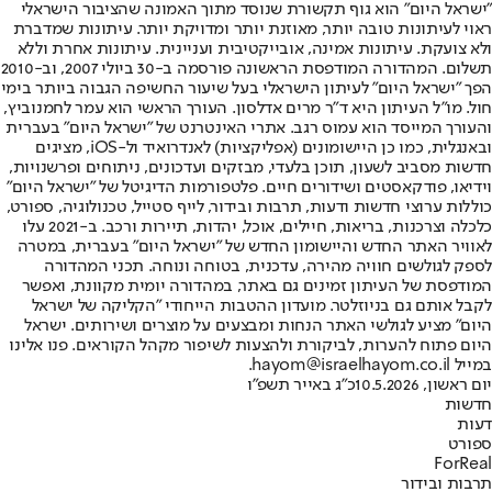
"ישראל היום" הוא גוף תקשורת שנוסד מתוך האמונה שהציבור הישראלי
ראוי לעיתונות טובה יותר, מאוזנת יותר ומדויקת יותר. עיתונות שמדברת
ולא צועקת. עיתונות אמינה, אובייקטיבית ועניינית. עיתונות אחרת וללא
תשלום. המהדורה המודפסת הראשונה פורסמה ב-30 ביולי 2007, וב-2010
הפך "ישראל היום" לעיתון הישראלי בעל שיעור החשיפה הגבוה ביותר בימי
חול. מו"ל העיתון היא ד"ר מרים אדלסון. העורך הראשי הוא עמר לחמנוביץ,
והעורך המייסד הוא עמוס רגב. אתרי האינטרנט של "ישראל היום" בעברית
ובאנגלית, כמו כן היישומונים (אפליקציות) לאנדרואיד ול-iOS, מציגים
חדשות מסביב לשעון, תוכן בלעדי, מבזקים ועדכונים, ניתוחים ופרשנויות,
וידיאו, פודקאסטים ושידורים חיים. פלטפורמות הדיגיטל של "ישראל היום"
כוללות ערוצי חדשות ודעות, תרבות ובידור, לייף סטייל, טכנולוגיה, ספורט,
כלכלה וצרכנות, בריאות, חיילים, אוכל, יהדות, תיירות ורכב. ב-2021 עלו
לאוויר האתר החדש והיישומון החדש של "ישראל היום" בעברית, במטרה
לספק לגולשים חוויה מהירה, עדכנית, בטוחה ונוחה. תכני המהדורה
המודפסת של העיתון זמינים גם באתר, במהדורה יומית מקוונת, ואפשר
לקבל אותם גם בניוזלטר. מועדון ההטבות הייחודי "הקליקה של ישראל
היום" מציע לגולשי האתר הנחות ומבצעים על מוצרים ושירותים. ישראל
היום פתוח להערות, לביקורת ולהצעות לשיפור מקהל הקוראים. פנו אלינו
במייל hayom@israelhayom.co.il.
יום ראשון, 10.5.2026
כ"ג באייר תשפ"ו
חדשות
דעות
ספורט
ForReal
תרבות ובידור