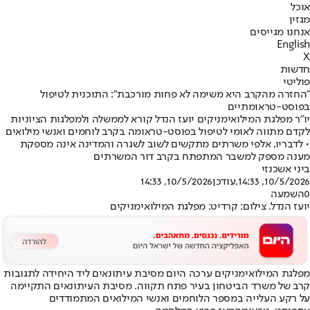
אוכל
מגזין
אנחנו מגייסים
English
X
חדשות
פוליטי
"החזרה מהקרב היא משימה לא פחות מורכבת": התוכנית לטיפול
בפוסט-טראומתיים
יו״ר מפלגת המילואימניקים יועז הנדל קורא לממשלה ולמפלגות הציוניות
לקדם מתווה לאומי לטיפול בפוסט-טראומה בקרב לוחמים ואנשי מילואים
• לדבריו, אלפי משרתים מתקשים לשוב לשגרה והמדינה אינה מספקת
מענה מספק למשבר המתפתח בקרב דור המשרתים
ביני אשכנזי
10/5/2026, 14:33
,עודכן
10/5/2026, 14:33
0
השמעה
יועז הנדל. צילום: קרדיט: מפלגת המילואימניקים
מפלגת המילואימניקים ערכה היום מסיבת עיתונאים ליד היחידה לתגובות
קרב של משרד הביטחון בעיר פתח תקווה. מסיבת העיתונאים התקיימה
על רקע העלייה במספר הלוחמים ואנשי המילואים המתמודדים