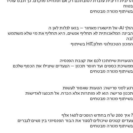
הריבית דריבית עובדת לטובתכם רק אם תתחילו מוקדם. כך תבנו עתיד
בטוח
בשיתוף מנורה מבטחים
אל תישארו מאחור – בואו לגלות לאן ה-AI הולך
הבינה המלאכותית לא תחליף אנשים, היא תחליף את מי שלא משתמש
בה!
בשיתוף HIT,המכון הטכנולוגי חולון
הטעויות שיחתכו לכם את קצבת הפנסיה
ממשיכת כספים ועד חוסר תכנון – הצעדים שיצילו את הכסף שלכם
בשיתוף מנורה מבטחים
רגע לפני פרישה: הטעות שאסור לעשות
תכנון פרישה הוא לא מותרות אלא הכרח. אל תכנעו לאדישות
בשיתוף מנורה מבטחים
איך 200 ש"ח בחודש הופכים ל140 אלף ?
צעדים קטנים שיכולים לסגור את הבור הפנסיוני בין נשים לגברים
בשיתוף מנורה מבטחים