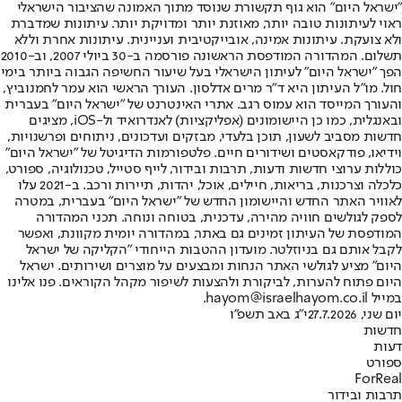
"ישראל היום" הוא גוף תקשורת שנוסד מתוך האמונה שהציבור הישראלי
ראוי לעיתונות טובה יותר, מאוזנת יותר ומדויקת יותר. עיתונות שמדברת
ולא צועקת. עיתונות אמינה, אובייקטיבית ועניינית. עיתונות אחרת וללא
תשלום. המהדורה המודפסת הראשונה פורסמה ב-30 ביולי 2007, וב-2010
הפך "ישראל היום" לעיתון הישראלי בעל שיעור החשיפה הגבוה ביותר בימי
חול. מו"ל העיתון היא ד"ר מרים אדלסון. העורך הראשי הוא עמר לחמנוביץ,
והעורך המייסד הוא עמוס רגב. אתרי האינטרנט של "ישראל היום" בעברית
ובאנגלית, כמו כן היישומונים (אפליקציות) לאנדרואיד ול-iOS, מציגים
חדשות מסביב לשעון, תוכן בלעדי, מבזקים ועדכונים, ניתוחים ופרשנויות,
וידיאו, פודקאסטים ושידורים חיים. פלטפורמות הדיגיטל של "ישראל היום"
כוללות ערוצי חדשות ודעות, תרבות ובידור, לייף סטייל, טכנולוגיה, ספורט,
כלכלה וצרכנות, בריאות, חיילים, אוכל, יהדות, תיירות ורכב. ב-2021 עלו
לאוויר האתר החדש והיישומון החדש של "ישראל היום" בעברית, במטרה
לספק לגולשים חוויה מהירה, עדכנית, בטוחה ונוחה. תכני המהדורה
המודפסת של העיתון זמינים גם באתר, במהדורה יומית מקוונת, ואפשר
לקבל אותם גם בניוזלטר. מועדון ההטבות הייחודי "הקליקה של ישראל
היום" מציע לגולשי האתר הנחות ומבצעים על מוצרים ושירותים. ישראל
היום פתוח להערות, לביקורת ולהצעות לשיפור מקהל הקוראים. פנו אלינו
במייל hayom@israelhayom.co.il.
יום שני, 27.7.2026
י"ג באב תשפ"ו
חדשות
דעות
ספורט
ForReal
תרבות ובידור