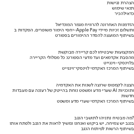
הצהרת נגישות
תנאי שימוש
כדאי
להכיר
הזדמנות האחרונה להרוויח מגמר המונדיאל
יחסי הימור משופרים, הפקדות ב-Apple Pay ותשלום זכיות מיידי
בשיתוף המועצה להסדר ההימורים בספורט
המקצועות שיבטיחו לכם קריירה מבוקשת
מהסבת אקדמאים ועד מדעי הספורט: כל מסלולי הקריירה
בלוינסקי-וינגייט
בשיתוף המרכז האקדמי לוינסקי־וינגייט
הצצה לקמפוס שרוצה לשנות את האקדמיה
שערי מדע ומשפט נוחת בהייטק של רעננה עם מעבדות AI ותוכניות
חדשות
בשיתוף המרכז האקדמי שערי מדע ומשפט
מה מבטיח נתניהו לתושבי הנגב?
בנגב יש צמיחה, יש ביקוש ואנחנו נמשיך לראות את הנגב ולפתח אותו
בשיתוף הרשות לפיתוח הנגב