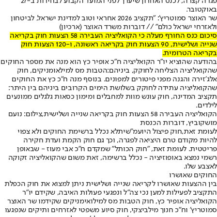
פגרה קצרה, לכנס האחרון שיערך לפני המועד הקבוע לבחירות ב-27
באוקטובר.
שר האוצר סמוטריץ': "תקציב 2026 אחראי וטוב למדינת ישראל, לביטחון
ולאזרחי ישראל כולם" // דוברות משרד האוצר (ארכיון)
סיכום כנס החורף מעלה כי הקואליציה העבירה 58 הצעות חוק בקריאה
שנייה ושלישית, 90 הצעות חוק בקריאה ראשונה, ו-120 הצעות חוק
בקריאה הטרומית.
בהודעה שהוציא יו״ר הקואליציה ח״כ אופיר כץ הוא מנה את מספר החוקים
שהקואליציה הצליחה לחוקק, ביניהם:
הטבות מס למילאומניקים
, חוק
אלג׳זירה והגנה מפני פיטורים למפונים. בנוסף מנה ח״כ כץ את החוקים
שהקואליציה עתידה לחוקק בשלושת הימים הקרובים ביניהם בין היתר:
תקציב המדינה, חוק עונש מוות למחבלים ומימון כסאות גלגלים ממונעים
לילדים.
הקואליציה העבירה 58 הצעות חוק בקריאה שנייה ושלישית,צילום: נועם
מושקוביץ, דוברות הכנסת
לעומת זאת,
חוק פיצול היועמ"שית
לא נכלל ברשימת החוקים ולא צפוי
להיות מקודם טרם היציאה לפגרה, וכך גם חוק הקמת ועדת חקירה
פריטטית. לעומת זאת, "חוק הכותל" שמקדם ח"כ אבי מעוז - שבאופן
רשמי נמצא באופוזיציה - נכלל ברשימה, זאת משום שהקואליציה זקוקה
לאצבע שלו.
החוקים שאושרו
בין ההצעות שאושרו לקריאה שנייה ושלישית ניתן למצוא את חוק הכפלת
התקציב לפעילות למען נכי צה״ל ונפגעי פעולות האיבה, שקידם יו״ר
הקואליציה אופיר כץ, חוק הטבות מס למילואימניקים שקידמו שר האוצר
סמוטריץ׳ וח"כ חנוך מילביצקי, חוק סיוע משפטי לאזרחים ותיקים שנפגעו