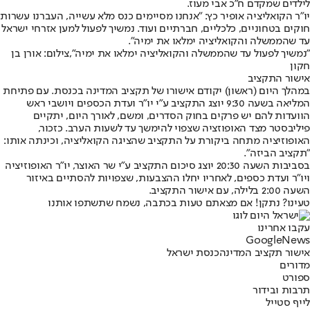
לילדים שמקדם ח"כ אבי מעוז.
יו״ר הקואליציה אופיר כץ: ״אנחנו מסיימים כנס מלא עשייה, העברנו עשרות
חוקים בטחוניים, כלכליים, חברתיים ועוד. נמשיך לפעול למען אזרחי ישראל
עד שהממשלה והקואליציה ימלאו את ימיה".
"נמשיך לפעול עד שהממשלה והקואליציה ימלאו את ימיה",צילום: אורן בן
חקון
אישור התקציב
במהלך היום (ראשון) יקודם אישורו של תקציב המדינה בכנסת. עם פתיחת
המליאה בשעה 9:30 יוצג התקציב ע"י יו״ר ועדת הכספים ויושבי ראש
הוועדות להם יש פרקים בחוק הסדרים, ומשם, לאורך היום, יתקיים
פיליבסטר מצד האופוזציה שצפוי להימשך עד לשעות הערב. כזכור,
האופוזיציה מתחה ביקורת על התקציב שהציגה הקואליציה, וכינתה אותו:
"תקציב הביזה".
בסביבות השעה 20:30 יוצג סיכום התקציב ע"י שר האוצר, יו״ר האופוזיציה
ויו״ר ועדת כספים, לאחריו יחלו ההצבעות, שצפויות להסתיים באיזור
השעה 2:00 בלילה, עם אישור התקציב.
טעינו? נתקן! אם מצאתם טעות בכתבה, נשמח שתשתפו אותנו
עקבו אחרינו
G
o
o
g
l
e
News
אישור תקציב המדינה
כנסת ישראל
מדורים
ספורט
תרבות ובידור
לייף סטייל