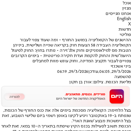
אוכל
מגזין
אנחנו מגייסים
English
X
חדשות
פוליטי
ההישגים של הקואליציה במושב החורף - ומה שעוד צפוי לעבור
הקואליציה העבירה 58 הצעות חוק בקריאה שנייה ושלישית, ביניהן
הטבות מס למילאומניקים וחוק אלג׳זירה • נותרו בחוץ: החוק לפיצול
היועמ"שית והחוק להקמת ועדת חקירה פריטטית • בימים הקרובים
צפויים לעבור תקציב המדינה, וחוק עונש מוות למחבלים
ביני אשכנזי
29/3/2026, 06:05
,עודכן
29/3/2026, 06:19
0
השמעה
מליאת הכנסת. צילום: אורן בן חקון
בצל הלחימה: הקואליציה מסכמת בימים אלה את כנס החורף של הכנסת,
שנפתח ב-19 באוקטובר ויגיע לקיצו באופן רשמי ביום שלישי השבוע, זאת
בצל הימשכות מבצע 'שאגת הארי'.
הכנסת תשוב לפעילות בכנס הקיץ שיפתח בתאריך ה-10 במאי, זאת לאחר