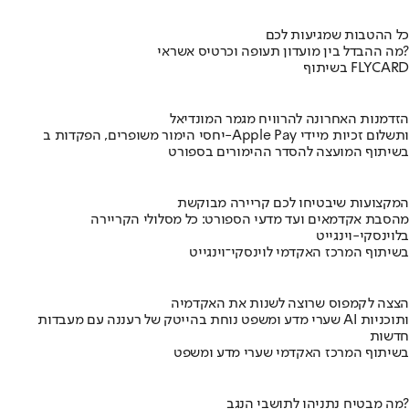
כל ההטבות שמגיעות לכם
מה ההבדל בין מועדון תעופה וכרטיס אשראי?
בשיתוף FLYCARD
הזדמנות האחרונה להרוויח מגמר המונדיאל
יחסי הימור משופרים, הפקדות ב-Apple Pay ותשלום זכיות מיידי
בשיתוף המועצה להסדר ההימורים בספורט
המקצועות שיבטיחו לכם קריירה מבוקשת
מהסבת אקדמאים ועד מדעי הספורט: כל מסלולי הקריירה
בלוינסקי-וינגייט
בשיתוף המרכז האקדמי לוינסקי־וינגייט
הצצה לקמפוס שרוצה לשנות את האקדמיה
שערי מדע ומשפט נוחת בהייטק של רעננה עם מעבדות AI ותוכניות
חדשות
בשיתוף המרכז האקדמי שערי מדע ומשפט
מה מבטיח נתניהו לתושבי הנגב?