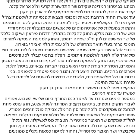
מעוקץ שקידם שר המשפטים לוין, וחוק אלג׳זירה למניעת שידורים מגוף
הפוגע בביטחון המדינה שקידם שר התקשורת קרעי וח"כ אריאל קלנר.
קידם את החוק להטבות מס למילואימניקים,צילום: אורן בן חקון
עוד אושרו ⁠החוק הרחבת זכאות וסכומי קצבאות פנסיוניות לאלמנות צה״ל
שקידמו יו״ר הקואליציה אופיר כץ וח"כ צביקה פוגל, החוק להסרת חסמים
והקלות בפעולות של אפוטרופוסים של אנשים עם מוגבלויות ומתמודדי
נפש של ח"כ צגה מלקו, החוק להקלות בתהליך חדלות פירעון ושיקום כלכלי
של שר המשפטים לוין וח"כ שמחה רוטמן, והחוק למניעת העסקה למורים
תומכי טרור בעלי תואר מהרש״פ של ח"כ עמית הלוי ואביחי בוארון.
בנוסף לכל אושרו בקריאה שנייה ושלישית ⁠מעטפת סיוע כלכלית בשווי חצי
מיליארד ש״ח לשנה לאלמנות ויתומים, הקלה בתנאי קבלה לסטודנטים
מילואימניקים, החוק להפסקת פעילות אונר״א, ⁠קידום תחרות בענפי המזון
והפארם, הסדרת קבורת לוחמי האש בבתי קברות צבאיים, ביטול הלכת
אפרופים בחוזים, הגדלת היצע דיור, והגנה מפני פיטורים למפונים, בני
ובנות זוג של מילואימניקים, ולהורים שנדרשים להשגיח על ילדיהם בשל
סגירת מערכת החינוך.
התקציב צפוי להיות מאושר היום,צילום: אורן בן חקון
יאושרו עד לסוף המושב
במספר הימים שנותרו עד לפיזור כנס החורף ביום שלישי השבוע, צפויים
לעבור חוקים נוספים, ביניהם תקציב המדינה לשנת 2026, חוק עונש מוות
למחבלים שמקדמים ח"כ לימור סון הר מלך, צביקה פוגל וניסים ואטורי,
⁠שיפוי מעסיקים על הוצאות סוציאליות של מילואימניקים והקלות ביציאה
לחל״ת שמקדם שר האוצר סמוטריץ׳, הטבות מס לאשקלון, נוף הגליל,
נהריה ועכו שמקדים ח"כ ניסים ואטורי, יו״ר הקואליציה אופיר כץ, חנוך
מילביצקי ושר האוצר סמוטריץ׳, והחוק למימון כסאות גלגלים ממונעים