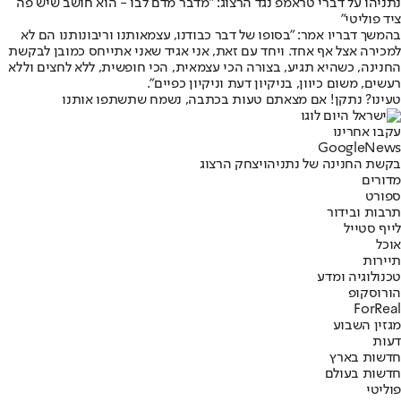
נתניהו על דברי טראמפ נגד הרצוג: "מדבר מדם לבו - הוא חושב שיש פה
ציד פוליטי"
בהמשך דבריו אמר: "בסופו של דבר כבודנו, עצמאותנו וריבונותנו הם לא
למכירה אצל אף אחד. ויחד עם זאת, אני אגיד שאני אתייחס כמובן לבקשת
החנינה, כשהיא תגיע, בצורה הכי עצמאית, הכי חופשית, ללא לחצים וללא
רעשים, משום כיוון, בניקיון דעת וניקיון כפיים״.
טעינו? נתקן! אם מצאתם טעות בכתבה, נשמח שתשתפו אותנו
עקבו אחרינו
G
o
o
g
l
e
News
בקשת החנינה של נתניהו
יצחק הרצוג
מדורים
ספורט
תרבות ובידור
לייף סטייל
אוכל
תיירות
טכנולוגיה ומדע
הורוסקופ
ForReal
מגזין השבוע
דעות
חדשות בארץ
חדשות בעולם
פוליטי