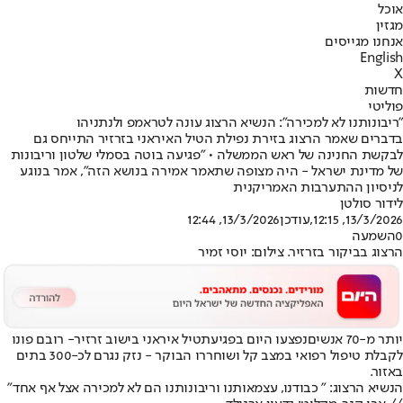
אוכל
מגזין
אנחנו מגייסים
English
X
חדשות
פוליטי
"ריבונותנו לא למכירה": הנשיא הרצוג עונה לטראמפ ולנתניהו
בדברים שאמר הרצוג בזירת נפילת הטיל האיראני בזרזיר התייחס גם
לבקשת החנינה של ראש הממשלה • "פגיעה בוטה בסמלי שלטון וריבונות
של מדינת ישראל - היה מצופה שתאמר אמירה בנושא הזה", אמר בנוגע
לניסיון ההתערבות האמריקנית
לידור סולטן
13/3/2026, 12:15
,עודכן
13/3/2026, 12:44
0
השמעה
הרצוג בביקור בזרזיר. צילום: יוסי זמיר
יותר מ-70 אנשים
נפצעו היום בפגיעת
טיל איראני בישוב זרזיר
- רובם פונו
לקבלת טיפול רפואי במצב קל ושוחררו הבוקר - נזק נגרם לכ-300 בתים
באזור.
הנשיא הרצוג: " כבודנו, עצמאותנו וריבונותנו הם לא למכירה אצל אף אחד"