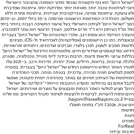
"ישראל היום" הוא גוף תקשורת שנוסד מתוך האמונה שהציבור הישראלי
ראוי לעיתונות טובה יותר, מאוזנת יותר ומדויקת יותר. עיתונות שמדברת
ולא צועקת. עיתונות אמינה, אובייקטיבית ועניינית. עיתונות אחרת וללא
תשלום. המהדורה המודפסת הראשונה פורסמה ב-30 ביולי 2007, וב-2010
הפך "ישראל היום" לעיתון הישראלי בעל שיעור החשיפה הגבוה ביותר בימי
חול. מו"ל העיתון היא ד"ר מרים אדלסון. העורך הראשי הוא עמר לחמנוביץ,
והעורך המייסד הוא עמוס רגב. אתרי האינטרנט של "ישראל היום" בעברית
ובאנגלית, כמו כן היישומונים (אפליקציות) לאנדרואיד ול-iOS, מציגים
חדשות מסביב לשעון, תוכן בלעדי, מבזקים ועדכונים, ניתוחים ופרשנויות,
וידיאו, פודקאסטים ושידורים חיים. פלטפורמות הדיגיטל של "ישראל היום"
כוללות ערוצי חדשות ודעות, תרבות ובידור, לייף סטייל, טכנולוגיה, ספורט,
כלכלה וצרכנות, בריאות, חיילים, אוכל, יהדות, תיירות ורכב. ב-2021 עלו
לאוויר האתר החדש והיישומון החדש של "ישראל היום" בעברית, במטרה
לספק לגולשים חוויה מהירה, עדכנית, בטוחה ונוחה. תכני המהדורה
המודפסת של העיתון זמינים גם באתר, במהדורה יומית מקוונת, ואפשר
לקבל אותם גם בניוזלטר. מועדון ההטבות הייחודי "הקליקה של ישראל
היום" מציע לגולשי האתר הנחות ומבצעים על מוצרים ושירותים. ישראל
היום פתוח להערות, לביקורת ולהצעות לשיפור מקהל הקוראים. פנו אלינו
במייל hayom@israelhayom.co.il.
יום שבת, 11.7.2026
כ"ו בתמוז תשפ"ו
חדשות
דעות
ספורט
ForReal
תרבות ובידור