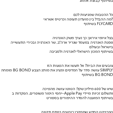
בשיתוף קבוצת אלמוג
כל ההטבות שמגיעות לכם
מה ההבדל בין מועדון תעופה וכרטיס אשראי?
בשיתוף FLYCARD
בצל איומי איראן: כך נערך משק האנרגיה
פסגת האנרגיה במעמד שגריר ארה"ב, שר האנרגיה ובכירי התעשייה
בישראל ובעולם
בשיתוף המכון הישראלי לאנרגיה ולסביבה
צובעים את הבית? אל תעשו את הטעות הזו
מומחה BG BOND עושה סדר על המדפים ומציג את מותג הצבע SIMPLY
בשיתוף BG BOND
שיא של 600 מיליון שקל: הטוטו עושה מהפיכה
יחסי הימור משופרים, הפקדות ב-Apple Pay ותשלום זכיות מיידי
בשיתוף המועצה להסדר ההימורים בספורט
הפרויקט החדש שמסקרן רוכשים בפתח תקווה