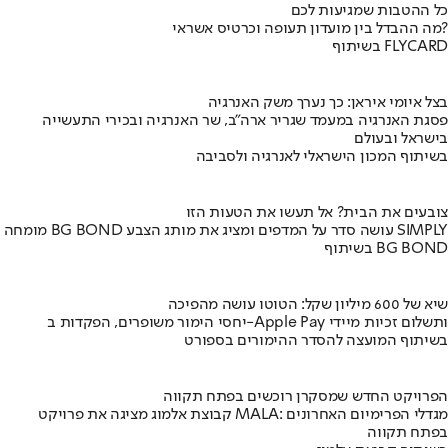
כל ההטבות שמגיעות לכם
מה ההבדל בין מועדון תעופה וכרטיס אשראי?
בשיתוף FLYCARD
בצל איומי איראן: כך נערך משק האנרגיה
פסגת האנרגיה במעמד שגריר ארה"ב, שר האנרגיה ובכירי התעשייה
בישראל ובעולם
בשיתוף המכון הישראלי לאנרגיה ולסביבה
צובעים את הבית? אל תעשו את הטעות הזו
מומחה BG BOND עושה סדר על המדפים ומציג את מותג הצבע SIMPLY
בשיתוף BG BOND
שיא של 600 מיליון שקל: הטוטו עושה מהפיכה
יחסי הימור משופרים, הפקדות ב-Apple Pay ותשלום זכיות מיידי
בשיתוף המועצה להסדר ההימורים בספורט
הפרויקט החדש שמסקרן רוכשים בפתח תקווה
קבוצת אלמוג מציגה את פרויקט MALA: מגדלי הפרימיום האחרונים
בפתח תקווה