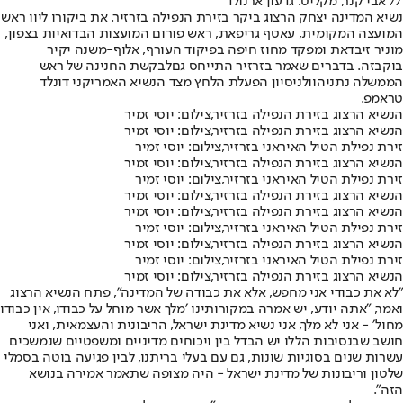
// אבי קנר, מקליט: גדעון ארנולד
נשיא המדינה יצחק הרצוג ביקר בזירת הנפילה בזרזיר. את ביקורו ליוו ראש
המועצה המקומית, עאטף גריפאת, ראש פורום המועצות הבדואיות בצפון,
מוניר זיבדאת ומפקד מחוז חיפה בפיקוד העורף, אלוף-משנה יקיר
בוקבזה. בדברים שאמר בזרזיר התייחס גם
לבקשת החנינה של ראש
הממשלה נתניהו
ולניסיון הפעלת הלחץ מצד הנשיא האמריקני דונלד
טראמפ.
הנשיא הרצוג בזירת הנפילה בזרזיר,צילום: יוסי זמיר
הנשיא הרצוג בזירת הנפילה בזרזיר,צילום: יוסי זמיר
זירת נפילת הטיל האיראני בזרזיר,צילום: יוסי זמיר
הנשיא הרצוג בזירת הנפילה בזרזיר,צילום: יוסי זמיר
זירת נפילת הטיל האיראני בזרזיר,צילום: יוסי זמיר
הנשיא הרצוג בזירת הנפילה בזרזיר,צילום: יוסי זמיר
הנשיא הרצוג בזירת הנפילה בזרזיר,צילום: יוסי זמיר
זירת נפילת הטיל האיראני בזרזיר,צילום: יוסי זמיר
הנשיא הרצוג בזירת הנפילה בזרזיר,צילום: יוסי זמיר
זירת נפילת הטיל האיראני בזרזיר,צילום: יוסי זמיר
הנשיא הרצוג בזירת הנפילה בזרזיר,צילום: יוסי זמיר
״לא את כבודי אני מחפש, אלא את כבודה של המדינה", פתח הנשיא הרצוג
ואמר, "אתה יודע, יש אמרה במקורותינו ׳מלך אשר מוחל על כבודו, אין כבודו
מחול׳ - אני לא מלך, אני נשיא מדינת ישראל, הריבונית והעצמאית, ואני
חושב שבנסיבות הללו יש הבדל בין ויכוחים מדיניים ומשפטיים שנמשכים
עשרות שנים בסוגיות שונות, גם עם בעלי בריתנו, לבין פגיעה בוטה בסמלי
שלטון וריבונות של מדינת ישראל - היה מצופה שתאמר אמירה בנושא
הזה".