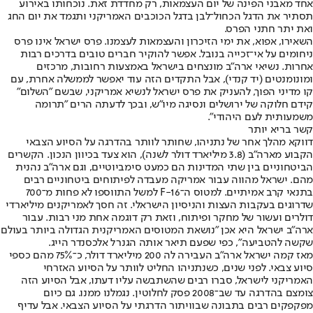
אחד מאבני הפינה של יום העצמאות, רק מחדדת זאת. נוכחותו באירוע
תסתיר את הדגל הכחול־לבן בדגל הכוכבים האמריקני ותגמד את יום החג
ואת יתר חתני הפרס.
השאירו, אפוא, את ימי הזיכרון והעצמאות לעצמנו. פרס ישראל אינו פרס
ניחומים על אי־זכייה בנובל. אפשר להוקיר חברים טובים בדרכים רבות
אחרות. נשיאי ארה"ב מונצחים בישראל באמצעות רחובות, מרכזים
ומונומנטים (יד קנדי), אבל התקדים הזה עוד יאפשר לממשלה אחרת, עם
קו מדיני הפוך, להעניק את פרס ישראל לנשיא אמריקני, שבשם "השלום"
קידם חלוקה של ירושלים ונסיגה מיו"ש, ובכך לדעתה הרים "תרומה
משמעותית לעם היהודי".
קשר בריא יותר
דווקא מהלך אחר של נתניהו, שחותר לוותר בהדרגה על הסיוע הצבאי
הקבוע מארה"ב (3.8 מיליארד דולר לשנה), הוא צעד בכיוון הנכון. הקשרים
הביטחוניים בין שתי המדינות הם כמעט סימביוטיים, וגם ארה"ב נהנית
מהם. ישראל מהווה עבור אמריקה מעבדה לפיתוחים ביטחוניים רבים
בתנאי קרב אמיתיים. למטוס ה־F-16 למשל התווספו לא פחות מ־700
שדרוגים בעקבות העצות והניסיון הישראלי. זה חסך לאמריקנים מיליארדי
דולרים ועשור של מחקר ופיתוח, וזאת רק דוגמה אחת מני רבות. עבור
ארה"ב ישראל היא אכן "נושאת המטוסים האמריקנית הגדולה ביותר בעולם
שקשה להטביעה", כפי שפעם תיאר אותה הגנרל אלכסנדר הייג.
מאז קמה ישראל ארה"ב העבירה לה 200 מיליארד דולר, כ־75% מהם כספי
סיוע צבאי. לפני שנים, כשנתניהו החליט לוותר על הסיוע האזרחי
האמריקני לישראל, סברו רבים שהשתבשה עליו דעתו, אבל הסיוע הזה
צומצם בהדרגה עד שב־2008 פסק לחלוטין. נגמלנו ממנו. גם כיום
מפקפקים רבים בתבונה שבוויתור הדרגתי על הסיוע הצבאי. אבל עדיף