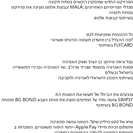
הפרויקט החדש שמסקרן רוכשים בפתח תקווה
קבוצת אלמוג מציגה את פרויקט MALA: מגדלי הפרימיום האחרונים
בפתח תקווה
בשיתוף קבוצת אלמוג
כל ההטבות שמגיעות לכם
מה ההבדל בין מועדון תעופה וכרטיס אשראי?
בשיתוף FLYCARD
בצל איומי איראן: כך נערך משק האנרגיה
פסגת האנרגיה במעמד שגריר ארה"ב, שר האנרגיה ובכירי התעשייה
בישראל ובעולם
בשיתוף המכון הישראלי לאנרגיה ולסביבה
צובעים את הבית? אל תעשו את הטעות הזו
מומחה BG BOND עושה סדר על המדפים ומציג את מותג הצבע SIMPLY
בשיתוף BG BOND
שיא של 600 מיליון שקל: הטוטו עושה מהפיכה
יחסי הימור משופרים, הפקדות ב-Apple Pay ותשלום זכיות מיידי
בשיתוף המועצה להסדר ההימורים בספורט