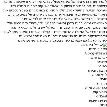
להמיר אותו בדפוסים של שיתוף פעולה צבאי ומודיעיני והשקעות ומחקר
משותפים, וגם בפתיחת השוק הישראלי ושווקים אחרים בעולם בפני
מערכת הביטחון הישראלית. הללו חסומים בפנינו כיום בשל הסכמים מול
האמריקנים שישראל מחויבת אליהם. מערכת יחסים על בסיס כזה רק
תשביח את הקשר שלנו עם ארה"ב ותהפוך אותו לבריא יותר.
כשטראמפ נמצא בבית הלבן וכמעט הכל "גן עדן", מהלך כזה נראה אולי
פחות מובן, אבל יום אחד, כשבחדר הסגלגל יישב חלילה נשיא מהאגף
הפרוגרסיבי של המפלגה הדמוקרטית - קמלה האריס כמעט הגיעה לשם -
נודה לאלוקים ולנתניהו על שהפכנו להיות מעט יותר עצמאיים.
טעינו? נתקן! אם מצאתם טעות בכתבה, נשמח שתשתפו אותנו
עקבו אחרינו
G
o
o
g
l
e
News
קבינט שישי
מדורים
ספורט
תרבות ובידור
לייף סטייל
אוכל
תיירות
טכנולוגיה ומדע
הורוסקופ
ForReal
מגזין השבוע
דעות