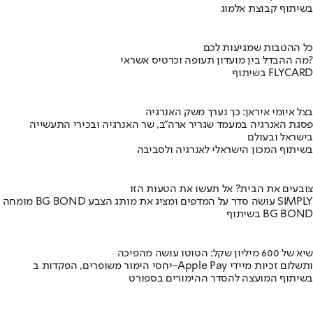
בשיתוף קבוצת אלמוג
כל ההטבות שמגיעות לכם
מה ההבדל בין מועדון תעופה וכרטיס אשראי?
בשיתוף FLYCARD
בצל איומי איראן: כך נערך משק האנרגיה
פסגת האנרגיה במעמד שגריר ארה"ב, שר האנרגיה ובכירי התעשייה
בישראל ובעולם
בשיתוף המכון הישראלי לאנרגיה ולסביבה
צובעים את הבית? אל תעשו את הטעות הזו
מומחה BG BOND עושה סדר על המדפים ומציג את מותג הצבע SIMPLY
בשיתוף BG BOND
שיא של 600 מיליון שקל: הטוטו עושה מהפיכה
יחסי הימור משופרים, הפקדות ב-Apple Pay ותשלום זכיות מיידי
בשיתוף המועצה להסדר ההימורים בספורט