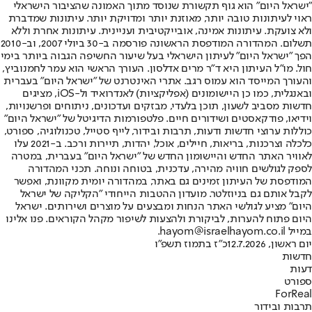
"ישראל היום" הוא גוף תקשורת שנוסד מתוך האמונה שהציבור הישראלי
ראוי לעיתונות טובה יותר, מאוזנת יותר ומדויקת יותר. עיתונות שמדברת
ולא צועקת. עיתונות אמינה, אובייקטיבית ועניינית. עיתונות אחרת וללא
תשלום. המהדורה המודפסת הראשונה פורסמה ב-30 ביולי 2007, וב-2010
הפך "ישראל היום" לעיתון הישראלי בעל שיעור החשיפה הגבוה ביותר בימי
חול. מו"ל העיתון היא ד"ר מרים אדלסון. העורך הראשי הוא עמר לחמנוביץ,
והעורך המייסד הוא עמוס רגב. אתרי האינטרנט של "ישראל היום" בעברית
ובאנגלית, כמו כן היישומונים (אפליקציות) לאנדרואיד ול-iOS, מציגים
חדשות מסביב לשעון, תוכן בלעדי, מבזקים ועדכונים, ניתוחים ופרשנויות,
וידיאו, פודקאסטים ושידורים חיים. פלטפורמות הדיגיטל של "ישראל היום"
כוללות ערוצי חדשות ודעות, תרבות ובידור, לייף סטייל, טכנולוגיה, ספורט,
כלכלה וצרכנות, בריאות, חיילים, אוכל, יהדות, תיירות ורכב. ב-2021 עלו
לאוויר האתר החדש והיישומון החדש של "ישראל היום" בעברית, במטרה
לספק לגולשים חוויה מהירה, עדכנית, בטוחה ונוחה. תכני המהדורה
המודפסת של העיתון זמינים גם באתר, במהדורה יומית מקוונת, ואפשר
לקבל אותם גם בניוזלטר. מועדון ההטבות הייחודי "הקליקה של ישראל
היום" מציע לגולשי האתר הנחות ומבצעים על מוצרים ושירותים. ישראל
היום פתוח להערות, לביקורת ולהצעות לשיפור מקהל הקוראים. פנו אלינו
במייל hayom@israelhayom.co.il.
יום ראשון, 12.7.2026
כ"ז בתמוז תשפ"ו
חדשות
דעות
ספורט
ForReal
תרבות ובידור