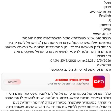
אוכל
מגזין
אנחנו מגייסים
English
X
חדשות
פוליטי
קבינט שישי
הגבול מיטשטש: כשברית אמיצה הופכת לפוליטיקה חנפנית
בעיצומה של המערכה מול איראן מתקשות ארה"ב וישראל להפריד בין
הביחד לבין העצמאי והלבד • הן ההתערבות הבוטה של טראמפ במשפט
נתניהו והן ההחלטה להעניק לנשיא את פרס ישראל משקפים זאת
נדב שרגאי
12/3/2026, 22:23
,עודכן
13/3/2026, 04:34
0
השמעה
נתניהו וטראמפ (ארכיון). צילום: אי.אף.פי
כללי הפרוטוקול בטקס פרס ישראל עלולים להביך מעט את החתן הטרי
דונלד טראמפ. מדינת ישראל, כידוע, החליטה השנה להעניק לו את הפרס
היוקרתי, בקטגוריה שנתפרה במיוחד עבורו: "תרומה ייחודית לעם
היהודי". טראמפ ייאלץ ללחוץ שם את ידו של הנשיא הרצוג, שאותו כינה