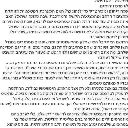
ממשלה - לא נעשה.
לא פרס ניחומים
כמה ריחוק וניכור צריך כדי לנהוג כך? האם המערכת המשפטית מנותקת
מהציבור הרחב ומהמציאות הקשה והמורכבת שבה נתונה ישראל? האם
אינה מבינה, עוד לפני הרגל הגסה שטראמפ שם לנו כאן, שבתקופת חירום
ומלחמה, כשפרקים היסטוריים חדשים נכתבים במזרח התיכון, ישראל
זקוקה לראש ממשלה לא במשרה מלאה אלא במשרה כפולה, שכל־כולו
מוכוון לניהול המערכה.
הרושם המתקבל הוא שחלק מהמשפטנים ומהשופטים מסתגרים במגדל
השן שלהם ושוכחים שהם מחויבים לחיות גם בתוך עמם. זו הרי גם המדינה
שלהם. מה אינם רואים? או שהשם נתניהו פשוט מעוור את עיניהם ומשבש
את שיקול דעתם?
גם הנשיא הרצוג יכול היה להביא לסיום המשפט הכה מיותר ומזיק הזה.
אביו, חיים הרצוג, הנשיא השישי, חנן בזמנו את בכירי השב"כ בפרשת קו
300, "בראש ובראשונה כדי להגן על טובת הציבור וביטחון המדינה". הרצוג
הבן, לו רק היה נחוש ואמיץ יותר, יכול היה לצעוד בנתיב שסלל עבורו אביו,
ובדיוק מאותם טעמים.
ומנגד, גם אצל נתניהו ולא רק אצל טראמפ, היטשטשו גבולות. ההחלטה
להעניק לטראמפ את פרס ישראל היא טעות ולוקה בחנופה מביכה. טראמפ
הוא אכן הידיד הגדול ביותר שהיה לישראל אי־פעם בבית הלבן, אבל
הענקת הפרס למי שאינו ישראלי ואף אינו נמנה עם יהדות התפוצות (יש גם
קטגוריה כזאת), אינה רעיון טוב.
ימי הזיכרון והעצמאות שלנו צריכים להישאר רק שלנו, בלי לערב בהם
אינטרסים זרים, או לסחור בהם פוליטית ומדינית. העובדה שמדובר
בטראמפ, שלבטח יגנוב את כל תשומת הלב התקשורתית, בטקס שהוא