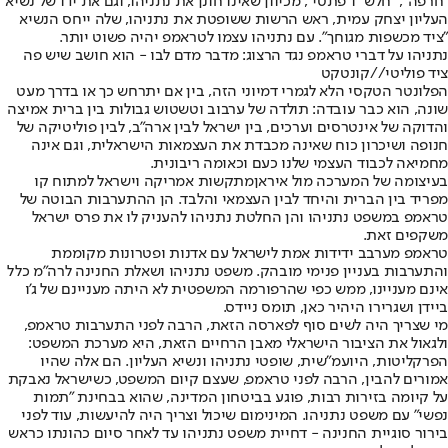
"חרפה", "חלש" ו"פתטי", מכיוון שאינו חונן את נתניהו, וגם את ידו של נשיא
העליון יצחק עמית, ראש הרשות ששופטת את נתניהו, שלה ייחס הנשיא
"ציד מכשפות מגוחך". עם נתניהו עצמו לטראמפ יהיה פשוט יותר.
נתניהו על דברי טראמפ נגד הרצוג: מדבר מדם לבו - הוא חושב שיש פה
ציד פוליטי//קונטקט
הפלונטר הטקסי הלא לגמרי דמיוני הזה, בין אם יתרחש כך או בדרך מעט
שונה, הוא כבר עובדה: תולדה של ערבוב וטשטוש גבולות בין ברית אמיצה
והדוקה של אינטרסים וערכים, בין ישראל לבין ארה"ב, לבין פוליטיקה של
חנופה ושיכרון כוח שאינה מכבדת את העצמאות הישראלית, וגם אינה
מחמיאה לכבוד העצמי שלנו כעם וכאומה ריבונית.
בעיצומה של המערכה מול איראן
מתקשות אמריקה וישראל למתוח קו
מפריד בין הברית והיחד לבין העצמאי והלבד. הן ההתערבות הבוטה של
טראמפ במשפט נתניהו והן החלטת נתניהו להעניק לו את פרס ישראל
משקפים זאת.
טראמפ מערבב ידידות אמת לישראל עם אדנות ופטרונות מקוממת
והתערבות בעניין פנימי מובהק. משפט נתניהו ושאלת החנינה לרה"מ כלל
אינם מעניינו, ממש כפי שהרפורמה המשפטית לא היתה מעניינם של ג'ו
ביידן ושגרירו היהיר כאן, תומס ניידס.
מי שצריך היה לשים סוף לפארסה הזאת, הרבה לפני התערבות טראמפ,
ולגאול את הציבור הישראלי מאבן הרחיים הזאת, היא מערכת המשפט:
הפרקליטות, היועמ"שית, שופטי נתניהו ונשיא העליון. הם אלה שהיו
אמורים להבין, הרבה לפני טראמפ, שעצם קיום המשפט, כשישראל נאבקת
על קיומה בזירות רבות, פוגע בביטחון המדינה, שהוא בבחינת "תמות
נפשי" עם משפט נתניהו. המינימום שיכול וצריך היה להיעשות, עוד לפני
בירור סוגיית החנינה - דחיית משפט נתניהו עד לאחר סיום כהונתו כראש