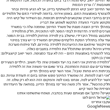
שר החינוך יואב קיש מנסה לדבר בזום בוועדת הכנסת, אבל התקשורת
משובשת // ערוץ הכנסת
שר החינוך יואב קיש הוזמן להשתתף בדיון, אך לא הגיע פיזית ובחר
להצטרף באמצעות הזום. באופן אירוני, בדומה לשידורי הזום של תלמידים
רבים ברחבי הארץ שנקטעים לעיתים תכופות, גם השידור של קיש היה
מקוטע וחברי הוועדה התקשו לשמוע את דבריו.
במהלך הדיון הוצגה מצגת של משרד החינוך, שממנה עלה כי במשרד
נערכים לחזרה הדרגתית לבתי הספר. לפי התוכנית, חלק מהלמידה
תתבצע במודל היברידי, שישלב בין למידה מרחוק ללמידה בבית הספר.
עוד עלה בתהליך הפקת הלקחים שמקיים המשרד כי יש צורך במינוי
פרויקטור שיתאם את ההיערכות ללמידה בחירום, לצד פיתוח מערכת
מידע וניהול נתונים שתתכלל את הלמידה במצבים כאלה.
בחר להצטרף באמצעות הזום - וזה לא עבד כמצופה. השר יואב קיש,צילום:
אורן בן חקון
"הלמידה מרחוק אני רואה בה יעד ומאמין שזה כלי חשוב. הילדים הצעירים
שמדברים עם הגננת והמחנכת. ברור שאם אני משווה את זה ללמידה
בכיתות היא פחות טובה", אמר השר קיש במהלך הדיון.
"אני רוצה למחות. זה שמשרד החינוך פוגש אותנו בזום זו תעודת עניות. גם
השר יכל להגיע לפה, אנחנו באנו לפה והמקום הזה הוא לא רק שלנו. זה
חלק מהכשל", אמר ח"כ משה טור־פז במהלך הדיון, במחאה על היעדרותו
הפיזית של השר קיש.
טעינו? נתקן! אם מצאתם טעות בכתבה, נשמח שתשתפו אותנו
עקבו אחרינו
G
o
o
g
l
e
News