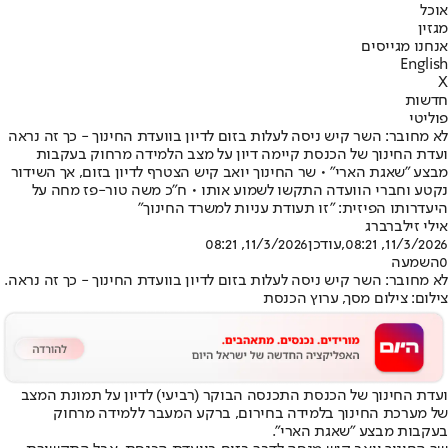
אוכל
מגזין
אנחנו מגייסים
English
X
חדשות
פוליטי
לא מחובר: השר קיש ניסה לעלות בזום לדיון בוועדת החינוך - כך זה נראה
ועדת החינוך של הכנסת קיימה דיון על מצב הלמידה מרחוק בעקבות
מבצע "שאגת הארי" • שר החינוך יואב קיש הצטרף לדיון בזום, אך השידור
נקטע וחברי הוועדה התקשו לשמוע אותו • ח"כ משה טור-פז מחה על
היעדרותו הפיזית: "זו תעודת עניות למשרד החינוך"
אילי זילברברג
11/3/2026, 08:21
,עודכן
11/3/2026, 08:21
0
השמעה
לא מחובר: השר קיש ניסה לעלות בזום לדיון בוועדת החינוך - כך זה נראה.
צילום: צילום מסך, ערוץ הכנסת
ועדת החינוך של הכנסת התכנסה הבוקר (רביעי) לדיון על תמונת המצב
של מערכת החינוך בלמידה בחירום, ברקע המעבר ללמידה מרחוק
בעקבות מבצע "שאגת הארי".