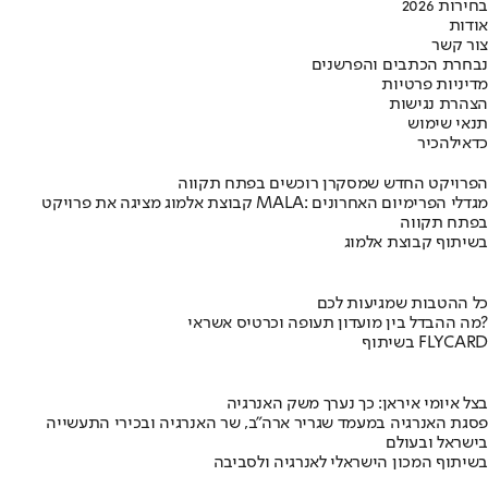
בחירות 2026
אודות
צור קשר
נבחרת הכתבים והפרשנים
מדיניות פרטיות
הצהרת נגישות
תנאי שימוש
כדאי
להכיר
הפרויקט החדש שמסקרן רוכשים בפתח תקווה
קבוצת אלמוג מציגה את פרויקט MALA: מגדלי הפרימיום האחרונים
בפתח תקווה
בשיתוף קבוצת אלמוג
כל ההטבות שמגיעות לכם
מה ההבדל בין מועדון תעופה וכרטיס אשראי?
בשיתוף FLYCARD
בצל איומי איראן: כך נערך משק האנרגיה
פסגת האנרגיה במעמד שגריר ארה"ב, שר האנרגיה ובכירי התעשייה
בישראל ובעולם
בשיתוף המכון הישראלי לאנרגיה ולסביבה