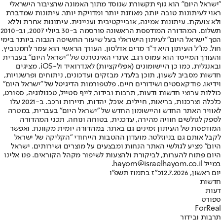
"ישראל היום" הוא גוף תקשורת שנוסד מתוך האמונה שהציבור הישראלי
ראוי לעיתונות טובה יותר, מאוזנת יותר ומדויקת יותר. עיתונות שמדברת
ולא צועקת. עיתונות אמינה, אובייקטיבית ועניינית. עיתונות אחרת וללא
תשלום. המהדורה המודפסת הראשונה פורסמה ב-30 ביולי 2007, וב-2010
הפך "ישראל היום" לעיתון הישראלי בעל שיעור החשיפה הגבוה ביותר בימי
חול. מו"ל העיתון היא ד"ר מרים אדלסון. העורך הראשי הוא עמר לחמנוביץ,
והעורך המייסד הוא עמוס רגב. אתרי האינטרנט של "ישראל היום" בעברית
ובאנגלית, כמו כן היישומונים (אפליקציות) לאנדרואיד ול-iOS, מציגים
חדשות מסביב לשעון, תוכן בלעדי, מבזקים ועדכונים, ניתוחים ופרשנויות,
וידיאו, פודקאסטים ושידורים חיים. פלטפורמות הדיגיטל של "ישראל היום"
כוללות ערוצי חדשות ודעות, תרבות ובידור, לייף סטייל, טכנולוגיה, ספורט,
כלכלה וצרכנות, בריאות, חיילים, אוכל, יהדות, תיירות ורכב. ב-2021 עלו
לאוויר האתר החדש והיישומון החדש של "ישראל היום" בעברית, במטרה
לספק לגולשים חוויה מהירה, עדכנית, בטוחה ונוחה. תכני המהדורה
המודפסת של העיתון זמינים גם באתר, במהדורה יומית מקוונת, ואפשר
לקבל אותם גם בניוזלטר. מועדון ההטבות הייחודי "הקליקה של ישראל
היום" מציע לגולשי האתר הנחות ומבצעים על מוצרים ושירותים. ישראל
היום פתוח להערות, לביקורת ולהצעות לשיפור מקהל הקוראים. פנו אלינו
במייל hayom@israelhayom.co.il.
יום ראשון, 12.7.2026
כ"ז בתמוז תשפ"ו
חדשות
דעות
ספורט
ForReal
תרבות ובידור