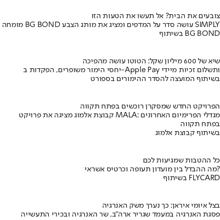
צובעים את הבית? אל תעשו את הטעות הזו
מומחה BG BOND עושה סדר על המדפים ומציג את מותג הצבע SIMPLY
בשיתוף BG BOND
שיא של 600 מיליון שקל: הטוטו עושה מהפיכה
יחסי הימור משופרים, הפקדות ב-Apple Pay ותשלום זכיות מיידי
בשיתוף המועצה להסדר ההימורים בספורט
הפרויקט החדש שמסקרן רוכשים בפתח תקווה
קבוצת אלמוג מציגה את פרויקט MALA: מגדלי הפרימיום האחרונים
בפתח תקווה
בשיתוף קבוצת אלמוג
כל ההטבות שמגיעות לכם
מה ההבדל בין מועדון תעופה וכרטיס אשראי?
בשיתוף FLYCARD
בצל איומי איראן: כך נערך משק האנרגיה
פסגת האנרגיה במעמד שגריר ארה"ב, שר האנרגיה ובכירי התעשייה