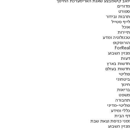
יואב קיש
מבצע שאגת הארי
מערכת החינוך
מדורים
ספורט
תרבות ובידור
לייף סטייל
אוכל
תיירות
טכנולוגיה ומדע
הורוסקופ
ForReal
מגזין השבוע
דעות
חדשות בארץ
חדשות בעולם
פוליטי
ביטחוני
חינוך
בריאות
משפט
תחבורה
פוליטי-מדיני
כללי ומידע
דף הבית
זמני כניסת וצאת שבת
מגזין השבוע