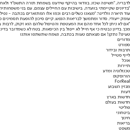
לדבריה, "חשיפה שכזו, בוודאי בהיקף שידענו בשמחת תורה התשפ"ד ולאחר
"בדיונים שקיימתי בוועדה, בישיבות עם החיילים עצמם, עם בני משפחותיהם 
עוד תיארה וולדיגר: ''מצאנו כשלים רבים וכמו אלו המתוארים בכתבה - נפי
עומק ייעודי, סדור ומתמשך לבריאות הנפש, קיים סיכון להופעת תסמינים כ
"אם לא ניתן לכל אחד מהם את המעטפת והטיפול שלהם הוא זקוק, לרבות באמצע
מכך. בדיון נבטיח כי אף חייל לא ייפול בין הכיסאות, בטח לא כשמדובר בדיני
טעינו? נתקן! אם מצאתם טעות בכתבה, נשמח שתשתפו אותנו
מדורים
ספורט
תרבות ובידור
לייף סטייל
אוכל
תיירות
טכנולוגיה ומדע
הורוסקופ
ForReal
מגזין השבוע
דעות
חדשות בארץ
חדשות בעולם
פוליטי
ביטחוני
חינוך
בריאות
משפט