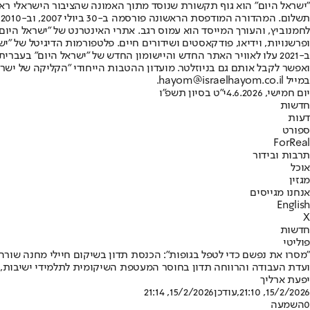
"ישראל היום" הוא גוף תקשורת שנוסד מתוך האמונה שהציבור הישראלי ראוי 
ת
ופרשנויות, וידיאו, פודקאסטים ושידורים חיים. פלטפורמות הדיגיטל של "ישרא
ב-2021 עלו לאוויר האתר החדש והיישומון החדש של "ישראל היום" בע
ואפשר לקבל אותם גם בניוזלטר. מועדון ההטבות הייחודי "הקליקה של ישרא
במייל hayom@israelhayom.co.il.
יום חמישי, 4.6.2026
י"ט בסיון תשפ"ו
חדשות
דעות
ספורט
ForReal
תרבות ובידור
אוכל
מגזין
אנחנו מגייסים
English
X
חדשות
פוליטי
"מסרו את נפשם כדי לטפל בגופות": הכנסת תדון בשיקום חיילי מחנה שורה
ועדת העבודה והרווחה תדון בחוסר המעטפת השיקומית לתלמידי ישיבות, שטיפלו בחללי 7 באוקטובר • יו"ר הוועדה מיכל וולדיגר: "אף חייל לא ייפול בין הכיסאות
יפעת ארליך
15/2/2026, 21:10
,עודכן
15/2/2026, 21:14
0
השמעה