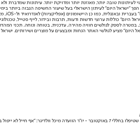
לעיתונות טובה יותר, מאוזנת יותר ומדויקת יותר. עיתונות שמדברת ולא צ
שלום. המהדורה המודפסת הראשונה פורסמה ב-30 ביולי 2007, וב-2010 הפך "ישראל היום" לעיתון הישראלי בעל שי
לחמנוביץ,
ל היום" כוללות ערוצי חדשות ודעות, תרבות ובידור, לייף סטייל, טכנולוגיה
ברית, במטרה לספק לגולשים חוויה מהירה, עדכנית, בטוחה ונוחה. תכני המה
ל היום" מציע לגולשי האתר הנחות ומבצעים על מוצרים ושירותים. ישראל 
, בטח לא כשמדובר בדיני נפשות"