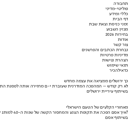
תחבורה
פוליטי-מדיני
כללי ומידע
דף הבית
זמני כניסת וצאת שבת
מגזין השבוע
בחירות 2026
אודות
צור קשר
נבחרת הכתבים והפרשנים
מדיניות פרטיות
הצהרת נגישות
תנאי שימוש
כדאי
להכיר
כך ירושלים ממציאה את עצמה מחדש
לא רק קודש – המהפכה המודרנית שעוברת י-ם מחזירה אותה לפסגת התי
בשיתוף עיריית ירושלים
מאחורי הקלעים של הטעם הישראלי
איך אסם הפכה את תקופת הצנע והמחסור הקשה של שנות ה-40 למותג לאומי?
בשיתוף אסם