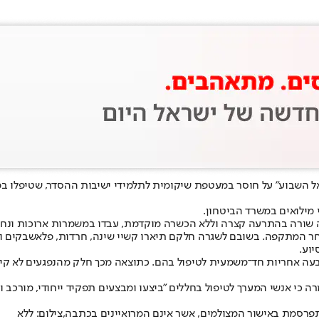
וע" על חוסר במעטפת שיקומית לתלמידי ישיבות ההסדר, שטיפלו במחנה שורה 
י מילואים במשרד הביטחון.
 שורה בהתרעה קצרה וללא הכשרה מוקדמת, עבדו במשמרות ארוכות ונחש
אחר המתקפה. בשובם לשגרה חלקם תיארו קשיי שינה, חרדות, פלאשבקים ו
יוע.
עה אחריות חד־משמעית לטיפול בהם. כתוצאה מכך חלק מהנפגעים לא קיבלו
רה כי אנשי המערך לטיפול בחללים "ביצעו ומבצעים תפקיד ייחודי, מורכב ו