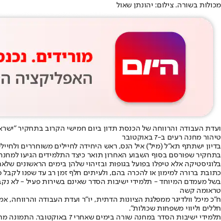
מכולות בשורה. צילום: יהונתן שאול
ועדת העבודה והרווחה של הכנסת תדון ביום חמישי הקרוב בתחקיר "ישראל השב
טיהור מחנה רעים ב-7 באוקטובר
בדיון ישתתף תא"ל (מיל') איל הנס, ראש היחידה לחיילים משוחררים ולחייל
בתחקיר שפורסם בסוף השבוע האחרון תואר כיצד התלמידים הגיעו למחנה
בלוגיסטיקה אלא טיפלו בפועל בגופות ובזיהוי שלהן בימים הראשונים של
כתובת ברורה למימון או להכרה בהם, ולעיתים חלף זמן רב עד שפנו לקבל ס
בשל מעמדם המיוחד - תלמידי ישיבות הסדר שאינם בשירות פעיל - לא נקב
טראומה קשה
ח"כ מיכל וולדיגר ממפלגת הציונות הדתית, יו"ר ועדת העבודה והרווחה, אמ
חללים וליווי משפחות שכולות".
תלמידי ישיבות הסדר במחנה שורה בימים שאחרי 7 באוקטובר. התמונה מתפרסמת באישור המצולמים, אשר אינם המרואיינים בכתבה,צילום: ללא