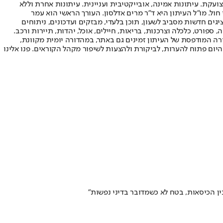
ועקת. עיתונות אמינה, אובייקטיבית ועניינית. עיתונות אחרת וללא
עור החשיפה הגבוה ביותר בימי חול. מו"ל העיתון היא ד"ר מרים אדלסון. העורך הראשי הוא עמר
 והעורך המייסד הוא עמוס רגב. אתרי האינטרנט של "ישראל היום" בעברית ובאנגלית, כמו כן היישומונים (אפליקציות) לאנדרואיד ול-iOS, מציגים חדשות מסביב לשעון, תוכן בלעדי, מבזקים ועדכונים, ניתוחים
, ספורט, כלכלה וצרכנות, בריאות, חיילים, אוכל, יהדות, תיירות ורכב.
דורה המודפסת של העיתון זמינים גם באתר, במהדורה יומית מקוונת,
היום פתוח להערות, לביקורת ולהצעות לשיפור מקהל הקוראים. פנו אלינו