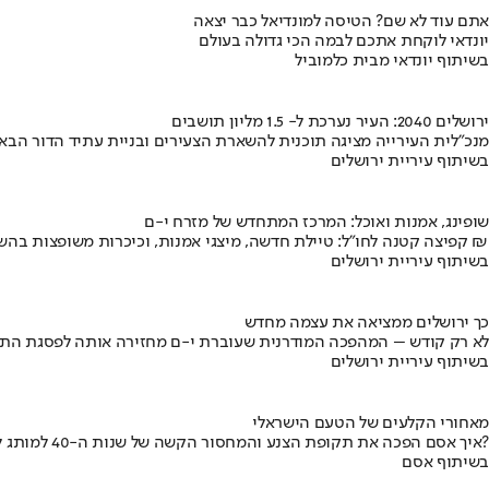
אתם עוד לא שם? הטיסה למונדיאל כבר יצאה
יונדאי לוקחת אתכם לבמה הכי גדולה בעולם
בשיתוף יונדאי מבית כלמוביל
ירושלים 2040: העיר נערכת ל- 1.5 מליון תושבים
מנכ"לית העירייה מציגה תוכנית להשארת הצעירים ובניית עתיד הדור הבא
בשיתוף עיריית ירושלים
שופינג, אמנות ואוכל: המרכז המתחדש של מזרח י-ם
קפיצה קטנה לחו"ל: טיילת חדשה, מיצגי אמנות, וכיכרות משופצות בהשקעה של 100 מיליון ₪
בשיתוף עיריית ירושלים
כך ירושלים ממציאה את עצמה מחדש
לא רק קודש – המהפכה המודרנית שעוברת י-ם מחזירה אותה לפסגת התי
בשיתוף עיריית ירושלים
מאחורי הקלעים של הטעם הישראלי
איך אסם הפכה את תקופת הצנע והמחסור הקשה של שנות ה-40 למותג לאומי?
בשיתוף אסם