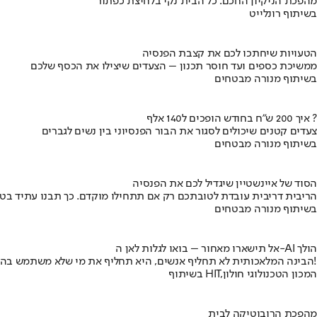
מהפכת הניקיון החכם: כל הבית נקי בלחיצת כפתור
בשיתוף רונלייט
הטעויות שיחתכו לכם את קצבת הפנסיה
ממשיכת כספים ועד חוסר תכנון – הצעדים שיצילו את הכסף שלכם
בשיתוף מנורה מבטחים
איך 200 ש"ח בחודש הופכים ל140 אלף ?
צעדים קטנים שיכולים לסגור את הבור הפנסיוני בין נשים לגברים
בשיתוף מנורה מבטחים
הסוד של איינשטיין שיגדיל לכם את הפנסיה
הריבית דריבית עובדת לטובתכם רק אם תתחילו מוקדם. כך תבנו עתיד בט
בשיתוף מנורה מבטחים
אל תישארו מאחור – בואו לגלות לאן ה-AI הולך
הבינה המלאכותית לא תחליף אנשים, היא תחליף את מי שלא משתמש בה!
בשיתוף HIT,המכון הטכנולוגי חולון
מהפכת הרובוטיקה לבית