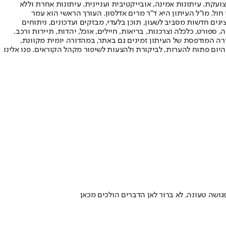
ועקת. עיתונות אמינה, אובייקטיבית ועניינית. עיתונות אחרת וללא
עור החשיפה הגבוה ביותר בימי חול. מו"ל העיתון היא ד"ר מרים אדלסון. העורך הראשי הוא עמר
 והעורך המייסד הוא עמוס רגב. אתרי האינטרנט של "ישראל היום" בעברית ובאנגלית, כמו כן היישומונים (אפליקציות) לאנדרואיד ול-iOS, מציגים חדשות מסביב לשעון, תוכן בלעדי, מבזקים ועדכונים, ניתוחים
, ספורט, כלכלה וצרכנות, בריאות, חיילים, אוכל, יהדות, תיירות ורכב.
דורה המודפסת של העיתון זמינים גם באתר, במהדורה יומית מקוונת,
היום פתוח להערות, לביקורת ולהצעות לשיפור מקהל הקוראים. פנו אלינו
ושה טעונה, לא ברור לאן הדברים הולכים מכאן