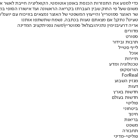
כדי למנוע את התפזרות הכנסת באופן אוטומטי, הקואליציה חייבת לאשר א
משום שעל פי החוק שבין העברתו בקריאה הראשונה ועד אישורו הסופי במליאה נדרשים 
שר האוצר סמוטריץ' והייעוץ המשפטי של האוצר נמצאים בוויכוח עם יועמ"שית הכנסת שגית אפיק באשר לשאלה
טעינו? נתקן! אם מצאתם טעות בכתבה, נשמח שתשתפו אותנו
אריה דרעי
בנימין נתניהו
בצלאל סמוטריץ'
משה גפני
תקציב המדינה
מדורים
ספורט
תרבות ובידור
לייף סטייל
אוכל
תיירות
טכנולוגיה ומדע
הורוסקופ
ForReal
מגזין השבוע
דעות
חדשות בארץ
חדשות בעולם
פוליטי
ביטחוני
חינוך
בריאות
משפט
תחבורה
פוליטי-מדיני