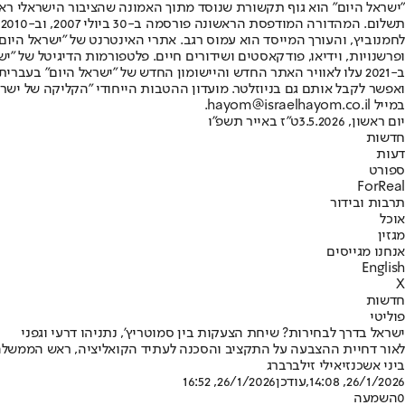
"ישראל היום" הוא גוף תקשורת שנוסד מתוך האמונה שהציבור הישראלי ראוי 
ת
ופרשנויות, וידיאו, פודקאסטים ושידורים חיים. פלטפורמות הדיגיטל של "ישרא
ב-2021 עלו לאוויר האתר החדש והיישומון החדש של "ישראל היום" בע
ואפשר לקבל אותם גם בניוזלטר. מועדון ההטבות הייחודי "הקליקה של ישרא
במייל hayom@israelhayom.co.il.
יום ראשון, 3.5.2026
ט"ז באייר תשפ"ו
חדשות
דעות
ספורט
ForReal
תרבות ובידור
אוכל
מגזין
אנחנו מגייסים
English
X
חדשות
פוליטי
ישראל בדרך לבחירות? שיחת הצעקות בין סמוטריץ', נתניהו דרעי וגפני
לאור דחיית ההצבעה על התקציב והסכנה לעתיד הקואליציה, ראש הממשלה קר
ביני אשכנזי
אילי זילברברג
26/1/2026, 14:08
,עודכן
26/1/2026, 16:52
0
השמעה