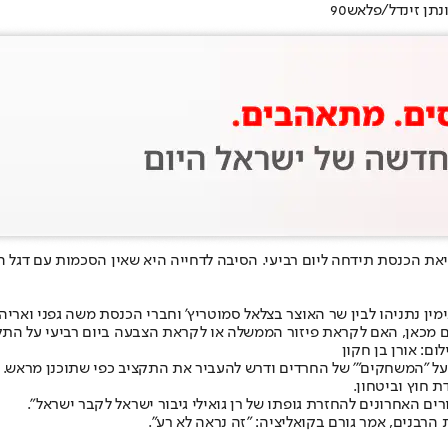
תן זינדל/פלאש90
את הכנסת תידחה ליום רביעי. הסיבה לדחייה היא שאין הסכמות עם דג
ין נתניהו לבין שר האוצר בצלאל סמוטריץ' וחברי הכנסת משה גפני ואריה 
כים מכאן, האם לקראת פיזור הממשלה או לקראת הצבעה ביום רביעי על התק
ום: אורן בן חקון
 על "המשחקים"׳ של החרדים ודרש להעביר את התקציב כפי שתוכנן מראש. 
ת חוץ וביטחון.
ם האחרונים להחזרת גופתו של רן גואילי גיבור ישראל לקבר ישראל".
בנים, אמר גורם בקואליציה: "זה נראה לא רע".