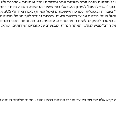
לעיתונות טובה יותר, מאוזנת יותר ומדויקת יותר. עיתונות שמדברת ולא צ
שלום. המהדורה המודפסת הראשונה פורסמה ב-30 ביולי 2007, וב-2010 הפך "ישראל היום" לעיתון הישראלי בעל שי
לחמנוביץ,
ל היום" כוללות ערוצי חדשות ודעות, תרבות ובידור, לייף סטייל, טכנולוגיה
ברית, במטרה לספק לגולשים חוויה מהירה, עדכנית, בטוחה ונוחה. תכני המה
ל היום" מציע לגולשי האתר הנחות ומבצעים על מוצרים ושירותים. ישראל 
א אליו את שר האוצר וחברי הכנסת דרעי וגפני • מקור פוליטי: הייתה פג