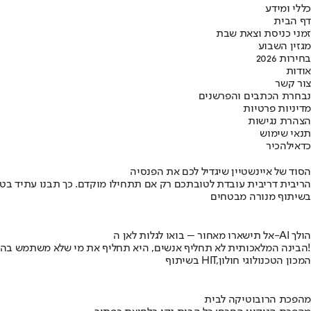
כללי ומידע
דף הבית
זמני כניסת וצאת שבת
מגזין השבוע
בחירות 2026
אודות
צור קשר
נבחרת הכתבים והפרשנים
מדיניות פרטיות
הצהרת נגישות
תנאי שימוש
כדאי
להכיר
הסוד של איינשטיין שיגדיל לכם את הפנסיה
הריבית דריבית עובדת לטובתכם רק אם תתחילו מוקדם. כך תבנו עתיד בט
בשיתוף מנורה מבטחים
אל תישארו מאחור – בואו לגלות לאן ה-AI הולך
הבינה המלאכותית לא תחליף אנשים, היא תחליף את מי שלא משתמש בה!
בשיתוף HIT,המכון הטכנולוגי חולון
מהפכת הרובוטיקה לבית