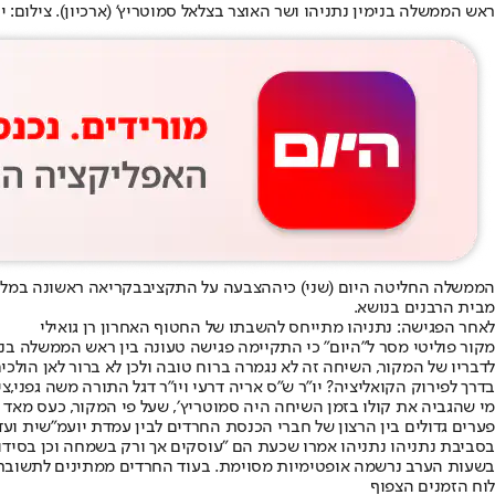
ראש הממשלה בנימין נתניהו ושר האוצר בצלאל סמוטריץ' (ארכיון). צילום: יונ
הממשלה החליטה היום (שני) כי
ההצבעה על התקציב
בקריאה ראשונה במלי
מבית הרבנים בנושא.
לאחר הפגישה: נתניהו מתייחס להשבתו של החטוף האחרון רן גואילי
מקור פוליטי מסר ל"היום" כי התקיימה פגישה טעונה בין ראש הממשלה בנימ
לדבריו של המקור, השיחה זה לא נגמרה ברוח טובה ולכן לא ברור לאן הול
בדרך לפירוק הקואליציה? יו"ר ש"ס אריה דרעי ויו"ר דגל התורה משה גפני,ציל
מי שהגביה את קולו בזמן השיחה היה סמוטריץ׳, שעל פי המקור, כעס מאד
פערים גדולים בין הרצון של חברי הכנסת החרדים לבין עמדת יועמ״שית ועד
בסביבת נתניהו נתניהו אמרו שכעת הם "עוסקים אך ורק בשמחה וכן בסידורי
בשעות הערב נרשמה אופטימיות מסוימת. בעוד החרדים ממתינים לתשובת הר
לוח הזמנים הצפוף