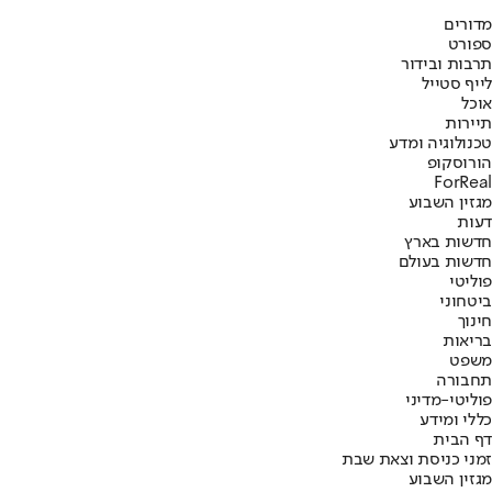
מדורים
ספורט
תרבות ובידור
לייף סטייל
אוכל
תיירות
טכנולוגיה ומדע
הורוסקופ
ForReal
מגזין השבוע
דעות
חדשות בארץ
חדשות בעולם
פוליטי
ביטחוני
חינוך
בריאות
משפט
תחבורה
פוליטי-מדיני
כללי ומידע
דף הבית
זמני כניסת וצאת שבת
מגזין השבוע