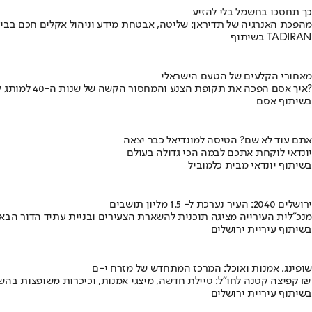
כך תחסכו בחשמל בלי להזיע
מהפכת האנרגיה של תדיראן: שליטה, אבטחת מידע וניהול אקלים חכם בבי
בשיתוף TADIRAN
מאחורי הקלעים של הטעם הישראלי
איך אסם הפכה את תקופת הצנע והמחסור הקשה של שנות ה-40 למותג לאומי?
בשיתוף אסם
אתם עוד לא שם? הטיסה למונדיאל כבר יצאה
יונדאי לוקחת אתכם לבמה הכי גדולה בעולם
בשיתוף יונדאי מבית כלמוביל
ירושלים 2040: העיר נערכת ל- 1.5 מליון תושבים
מנכ"לית העירייה מציגה תוכנית להשארת הצעירים ובניית עתיד הדור הבא
בשיתוף עיריית ירושלים
שופינג, אמנות ואוכל: המרכז המתחדש של מזרח י-ם
קפיצה קטנה לחו"ל: טיילת חדשה, מיצגי אמנות, וכיכרות משופצות בהשקעה של 100 מיליון ₪
בשיתוף עיריית ירושלים