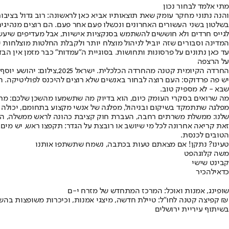
מתי אלמד לבחור נכון
המדינה וסבורים שזה יוביל לניהול מוצלח יותר ולקבלת החלטות מוצלחות י
עד כאן נתונים על פרסונות ותחושות. בסוגיית ה"עמדות" כבר מזמן אין הב
על הרצפה
החרדה הקיומית קטנה מהחרדה הכלכלית. ישראל 2025,צילום: יהושע יוסף
יש פה פרדוקס: העם רוצה לבחור באנשים שלא רוצים להיכנס לפוליטיקה. הו
שבא - לא מספיק טוב.
מה שרואים בסקרי העומק כיום, הוא בדיוק מה שתשמעו מהשכן שלכם: מתלבטים בשיעור של לא פחות מ־20 מנדטים, וגם מי שכבר החליט על מפלגה 
מפלגה שתתמקד בשיקום ובניהול, מפלגה של אנשי מקצוע בתחומם, יכולה לה
שלנו: ממשלת משרתים רחבה, העברת חוק קציבת כהונה לראש ממשלה, הור
זאת קריאה אחרונה לכל מי שיושב או רובצת על הגדר: תקפצו ראש, יש מים.
הטובים לכנסת.
טעינו? נתקן! אם מצאתם טעות בכתבה, נשמח שתשתפו אותנו
משה קלוגהפט
קבינט שישי
כדאי
להכיר
שופינג, אמנות ואוכל: המרכז המתחדש של מזרח י-ם
קפיצה קטנה לחו"ל: טיילת חדשה, מיצגי אמנות, וכיכרות משופצות בהשקעה של 100 מיליון ₪
בשיתוף עיריית ירושלים