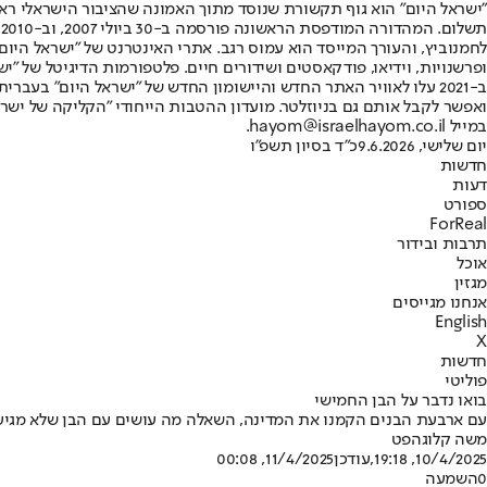
"ישראל היום" הוא גוף תקשורת שנוסד מתוך האמונה שהציבור הישראלי ראוי 
ת
ופרשנויות, וידיאו, פודקאסטים ושידורים חיים. פלטפורמות הדיגיטל של "ישרא
ב-2021 עלו לאוויר האתר החדש והיישומון החדש של "ישראל היום" בע
ואפשר לקבל אותם גם בניוזלטר. מועדון ההטבות הייחודי "הקליקה של ישרא
במייל hayom@israelhayom.co.il.
יום שלישי, 9.6.2026
כ"ד בסיון תשפ"ו
חדשות
דעות
ספורט
ForReal
תרבות ובידור
אוכל
מגזין
אנחנו מגייסים
English
X
חדשות
פוליטי
בואו נדבר על הבן החמישי
עם ארבעת הבנים הקמנו את המדינה, השאלה מה עושים עם הבן שלא מגיע 
משה קלוגהפט
10/4/2025, 19:18
,עודכן
11/4/2025, 00:08
0
השמעה