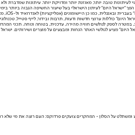
לעיתונות טובה יותר, מאוזנת יותר ומדויקת יותר. עיתונות שמדברת ולא צ
שלום. המהדורה המודפסת הראשונה פורסמה ב-30 ביולי 2007, וב-2010 הפך "ישראל היום" לעיתון הישראלי בעל שי
לחמנוביץ,
ל היום" כוללות ערוצי חדשות ודעות, תרבות ובידור, לייף סטייל, טכנולוגיה
ברית, במטרה לספק לגולשים חוויה מהירה, עדכנית, בטוחה ונוחה. תכני המה
ל היום" מציע לגולשי האתר הנחות ומבצעים על מוצרים ושירותים. ישראל 
ומשתלט על הסלון • המחקרים צועקים פרדוקס: העם רוצה את מי שלא רוצ