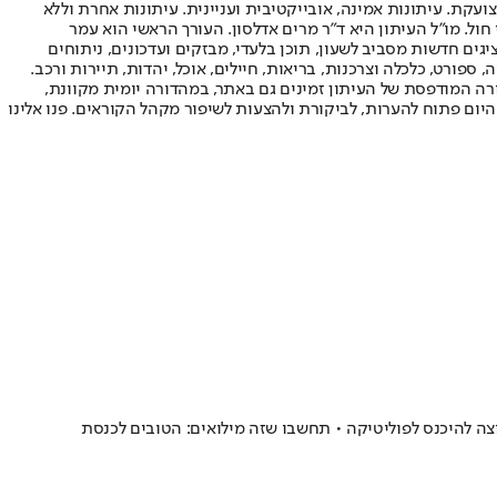
ועקת. עיתונות אמינה, אובייקטיבית ועניינית. עיתונות אחרת וללא
עור החשיפה הגבוה ביותר בימי חול. מו"ל העיתון היא ד"ר מרים אדלסון. העורך הראשי הוא עמר
 והעורך המייסד הוא עמוס רגב. אתרי האינטרנט של "ישראל היום" בעברית ובאנגלית, כמו כן היישומונים (אפליקציות) לאנדרואיד ול-iOS, מציגים חדשות מסביב לשעון, תוכן בלעדי, מבזקים ועדכונים, ניתוחים
, ספורט, כלכלה וצרכנות, בריאות, חיילים, אוכל, יהדות, תיירות ורכב.
דורה המודפסת של העיתון זמינים גם באתר, במהדורה יומית מקוונת,
היום פתוח להערות, לביקורת ולהצעות לשיפור מקהל הקוראים. פנו אלינו
ה להיכנס לפוליטיקה • תחשבו שזה מילואים: הטובים לכנסת