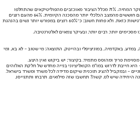
והנה נתוני מחקר עומק שאת תוצאותיו אביא כאן לראשונה: רוב גדול בציבור חושבים שהמדינה הולכת לכיוון שלילי ומוטרדים בעיקר מהפילוג בעם ומיוקר המחיה. 71% מכלל הציבור מאוכזבים מהפוליטיקאים שהתחלפו
בשלטון בשני העשורים האחרונים ונכשלו פעם אחר פעם. הם רוצים מנהיגים חדשים, אבל כאלה עם ניסיון בניהול והיכרות עם המערכות הציבוריות, והם חוששים מהמצב הכלכלי יותר מהסכנה הקיומית. 64% מהעם רוצים
לגייס חרדים ולא חוששים להשתמש בסנקציות אישיות, אבל מעדיפים שיעשו זאת מנהיגים ענייניים שיודעים איך לתקשר עם הצד השני, מין קשיחות ורגישות כזאת. ולא פחות חשוב: כ־60% רוצים במפורש יותר נשים בהנהגת
 מסכימים יותר, רבים יותר, ובעיקר צמאים לאלטרנטיבה.
במדע, באקדמיה, במוניציפלי ובהייטק. התוצאה: מי שטוב - לא בא, ומי
 היא חייבת לדרוש במו"מ הקואליציוני בנייה מחדש של חלקת האלוהים
 - ובמקביל להציג תוכנית שיקום מדידה לכל משרד ומשרד בישראל.
נה היחידה שיש לנו. קשה? תחשבו שזה מילואים. תרבחו ותתגייסו,