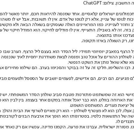
ן, צילום: ChatGPT
כמולוגים ישראלים קלאסיים. אחד שמנסה להיראות חכם, יותר מאשר להפוך
 לגופו של עניין, אלא רק לגופו של אדם. אין לו תשובות, אבל יש לו משהו
וחוזר לענייניו. כמו המראיינים האלה שעסוקים בשאלה הבאה ולא מקשיבים
ק בזה, זה לא בשבילו. התעייף. אין לו מודלים לחיקוי, הוא המודל חיקוי
עדכנו אותו בתוצאה.
חנו, רק השאלה באיזו תקופה.
ים על הרצף במאבק יומיומי תמידי. ליל הסדר הוא בעצם ליל הרצף, הערב שב
שולחן ההורים על אוכל טוב ומנסה לצאת משודרגת יחסית לאיך שנכנסה אל
א שלא שואל נותן את השקט הנפשי.
לם מגיעים. הם רבים, הם אדישים, לפעמים יושבים על הספסל ולפעמים מב
חמישי הוא זה שמשתמט מתורנות מטבח סביב שולחן הסדר המשפחתי. יש לו ת
 את הארוחה בוולט, הוא כבר יאכל אותה במקום אחר בעצמו. בין לבין הוא
ר של יציאת מצרים. המשתמט הושמט.
אצלו, לכן הוא לא מצטרף לשולחן - הוא רק מאיים לשרוף את הבית והולך.
שה של התנשאות כלפיו. בפטרונותו הוא הופך את ארבעת הבנים לקורבנות,
גדים לו.
. מסורת ישראלית. עברנו את פרעה, הקמנו מדינה, עכשיו אם רק נאחד א