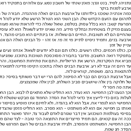
נתניהו, לפיד, בנט וגנץ: מאזן שנתי של חשבון נפש, עם אלוהים בתפקיד רואה החשבו
ארבע לפנות בוקר
כמה אנרגיה שפכנו בילדותנו על ארבעת הבנים האלה מההגדה. חבורה של ח
לתהום עם הזעם הקדוש שלו. הבן השני הוא הטרול הרשע שלא יודע לנהל ויכוח
הפרעת קשב: הוא בכלל עסוק בטלפון, שואל שאלה כדי להראות שהוא מעורב 
בעצם מזיק לו בשטחיות ובחלקי מידע. וזה שאינו יודע לשאול? הוא לא עוס
שהחיים הם לא תשובות, החיים הם שאלות. אז בינתיים הוא מביט מהצד, ת
ארבעה בנים, ותמיד ניסינו לתייג מי זה מי. אז זהו - כל הבנים האלה הם אנ
עניין של זמן
כן, כולנו חכמים, כולנו רשעים, כולנו תם וגם לא יודעים לשאול. אנחנו נע
בתפקיד רואה החשבון. מדובר בחבורה מסוכסכת השוכנת בתוכנו, שמגיעה ל
מביא את הסקרנות, הרשע את הריאליות, התם את פתיחות המחשבה, וההו
להתגאות בהם. משפחה, קוראים לזה.
אבל ארבעת הבנים הם כבר לא הסיפור, להם הרי יש דבר משותף בסיסי: כו
של חלוקה בין אלה שיושבים סביב השולחן, לבין אלה שמנצנצים.
אתה פה חסר לי
וכך הגענו לבן החמישי. הוא נעדר, הוא החליט שלא מתאים לו לבוא. הבן ה
לעלות בזום כדי לייעץ איך כדאי לנהל את הסדר. החמוד גם מבקש שנשלח לו
החמישי הוא לגמרי אח, אבל הוא לא בהגדה, ולא לחינם אינו מופיע בסיפו
ואותו בן חמישי, אם הוא לא משתמט - הוא מסרב. הוא החליט מזמן שהצדק 
בסיסי בעולמות השכנוע: אין דבר שגורם לאדם לעבור צד, יותר מאשר התחו
ככה זה עם קנאים, הם תמיד מייצרים את התוצאה הכי טובה - לצד שהם מתנ
הבן החמישי, המשתמט והמסרב, ולצידו ארבעת הבנים של העם המרגש שלנו
הסדר. חג שמח.