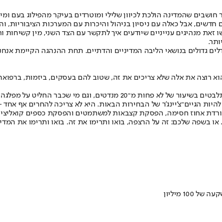
ותר.
דלים גדולים בנושאי הליבה המדיניים והדתיים. תחת ההנהגה הקיימת אנחנו
א רוצה את אלה שלא צריכים את זה, שטוב להם בעסקים, ביזמות, ברפואה, 
מסוימת פריך ומהוסס מתמיד. בקיצור: יש ביקוש ואין היצע.
יות הגיים־צ'יינג'ר של הבחירות הבאות. היא לא צריכה להחרים אף אחד -
דת אחוז חסימה, הפסקת קצבאות למשתמטים והפסקת כספים קואליציוניים
 או בשפה שלכם: זה על הרצפה, בואו ותרימו את זה. בואו ותרימו את המדי