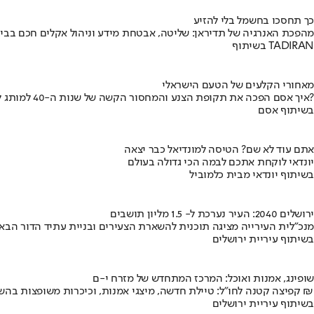
כך תחסכו בחשמל בלי להזיע
מהפכת האנרגיה של תדיראן: שליטה, אבטחת מידע וניהול אקלים חכם בבי
בשיתוף TADIRAN
מאחורי הקלעים של הטעם הישראלי
איך אסם הפכה את תקופת הצנע והמחסור הקשה של שנות ה-40 למותג לאומי?
בשיתוף אסם
אתם עוד לא שם? הטיסה למונדיאל כבר יצאה
יונדאי לוקחת אתכם לבמה הכי גדולה בעולם
בשיתוף יונדאי מבית כלמוביל
ירושלים 2040: העיר נערכת ל- 1.5 מליון תושבים
מנכ"לית העירייה מציגה תוכנית להשארת הצעירים ובניית עתיד הדור הבא
בשיתוף עיריית ירושלים
שופינג, אמנות ואוכל: המרכז המתחדש של מזרח י-ם
קפיצה קטנה לחו"ל: טיילת חדשה, מיצגי אמנות, וכיכרות משופצות בהשקעה של 100 מיליון ₪
בשיתוף עיריית ירושלים