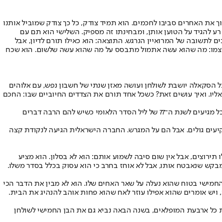
 את האחרים סביבו לחכמים. הוא תמיד צודק, כל כך צודק שמוביל אותנו
 רע להגיד על הטוען אותן, ומבחינתו זה מספיק. השלישי הוא תם עם
 לתשובה של המרואיין הנרגש. התוצאה: הוא כאילו תורם לדיון, אבל
 של עצמו: מה שהוא עשה אתמול מתבסס על מה שהוא עשה שלשום. הוא שכח
ו כל הסקאלה יושבת לשולחן ועושה מאזן שנתי של חשבון נפש, עם אלוהים
יו. ואיך עושים זאת? כשכל אחד תורם את הצדדים החיוביים שבו: החכם
עד היום זה עבד לא רע. ארבעת הבנים האלה בתוכנו הקימו מדינה לתפארת. רבו והשלימו, חלקו זה על זה בבוקר והסכימו בערב. הם שילמו מחירים אבל מגיעים לשנת ה־77 של ליל הסדר הלאומי כשיש להם הרבה דברים
קיעים גולים. אבל הם על המגרש. החברה הישראלית הגיעה לנקודת קצה
ירוצים, אבל אין שום סיבה לשמוע אותם: הוא לא בסלון. הוא מציע
 מבקש שנאבטח אותו, אבל לא אוחז בחרב כי הוא עסוק בכלל בסדר משלו.
 החמישי בטוח שהוא נעלה על שאר האחים שלו. הוא לא מבין את הדבר הכי
 ויש אומרים שהוא אפילו עוזר לאח שהוא פחות אוהב להנהיג את הבית.
ת כל ארבעת המופלאים, בשנה הבאה נביא גם את הבן החמישי לשולחן