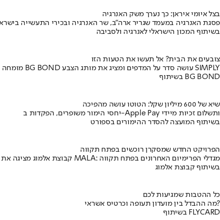
בצל איומי איראן: כך נערך משק האנרגיה
פסגת האנרגיה במעמד שגריר ארה"ב, שר האנרגיה ובכירי התעשייה בישראל
בשיתוף המכון הישראלי לאנרגיה ולסביבה
צובעים את הבית? אל תעשו את הטעות הזו
מומחה BG BOND עושה סדר על המדפים ומציג את מותג הצבע SIMPLY
בשיתוף BG BOND
שיא של 600 מיליון שקל: הטוטו עושה מהפיכה
יחסי הימור משופרים, הפקדות ב-Apple Pay ותשלום זכיות מיידי
בשיתוף המועצה להסדר ההימורים בספורט
הפרויקט החדש שמסקרן רוכשים בפתח תקווה
קבוצת אלמוג מציגה את פרויקט MALA: מגדלי הפרימיום האחרונים בפתח תקווה
בשיתוף קבוצת אלמוג
כל ההטבות שמגיעות לכם
מה ההבדל בין מועדון תעופה וכרטיס אשראי?
בשיתוף FLYCARD