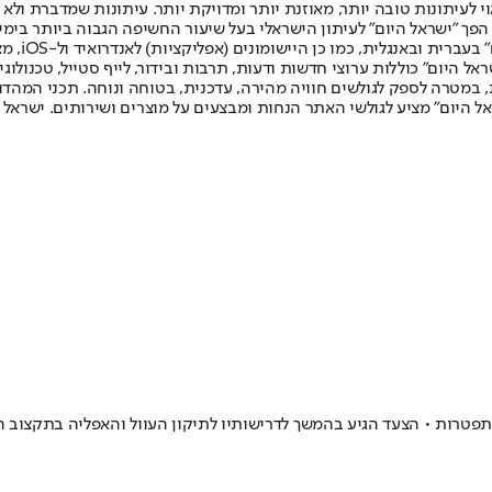
לעיתונות טובה יותר, מאוזנת יותר ומדויקת יותר. עיתונות שמדברת ולא צ
שלום. המהדורה המודפסת הראשונה פורסמה ב-30 ביולי 2007, וב-2010 הפך "ישראל היום" לעיתון הישראלי בעל שי
לחמנוביץ,
ל היום" כוללות ערוצי חדשות ודעות, תרבות ובידור, לייף סטייל, טכנולוגיה
ברית, במטרה לספק לגולשים חוויה מהירה, עדכנית, בטוחה ונוחה. תכני המה
ל היום" מציע לגולשי האתר הנחות ומבצעים על מוצרים ושירותים. ישראל 
טרות • הצעד הגיע בהמשך לדרישותיו לתיקון העוול והאפליה בתקצוב המו