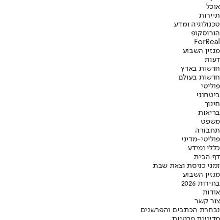
אוכל
תיירות
טכנולוגיה ומדע
הורוסקופ
ForReal
מגזין השבוע
דעות
חדשות בארץ
חדשות בעולם
פוליטי
ביטחוני
חינוך
בריאות
משפט
תחבורה
פוליטי-מדיני
כללי ומידע
דף הבית
זמני כניסת וצאת שבת
מגזין השבוע
בחירות 2026
אודות
צור קשר
נבחרת הכתבים והפרשנים
מדיניות פרטיות