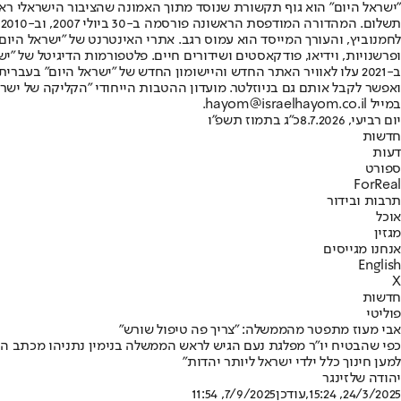
"ישראל היום" הוא גוף תקשורת שנוסד מתוך האמונה שהציבור הישראלי ראוי 
ת
ופרשנויות, וידיאו, פודקאסטים ושידורים חיים. פלטפורמות הדיגיטל של "ישרא
ב-2021 עלו לאוויר האתר החדש והיישומון החדש של "ישראל היום" בע
ואפשר לקבל אותם גם בניוזלטר. מועדון ההטבות הייחודי "הקליקה של ישרא
במייל hayom@israelhayom.co.il.
יום רביעי, 8.7.2026
כ"ג בתמוז תשפ"ו
חדשות
דעות
ספורט
ForReal
תרבות ובידור
אוכל
מגזין
אנחנו מגייסים
English
X
חדשות
פוליטי
אבי מעוז מתפטר מהממשלה: "צריך פה טיפול שורש"
כפי שהבטיח יו״ר מפלגת נעם הגיש לראש הממשלה בנימין נתניהו מכתב התפ
למען חינוך כלל ילדי ישראל ליותר יהדות"
יהודה שלזינגר
24/3/2025, 15:24
,עודכן
7/9/2025, 11:54