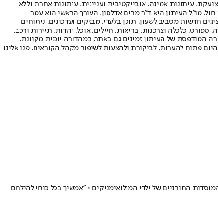
ועקת. עיתונות אמינה, אובייקטיבית ועניינית. עיתונות אחרת וללא
עור החשיפה הגבוה ביותר בימי חול. מו"ל העיתון היא ד"ר מרים אדלסון. העורך הראשי הוא עמר
 והעורך המייסד הוא עמוס רגב. אתרי האינטרנט של "ישראל היום" בעברית ובאנגלית, כמו כן היישומונים (אפליקציות) לאנדרואיד ול-iOS, מציגים חדשות מסביב לשעון, תוכן בלעדי, מבזקים ועדכונים, ניתוחים
, ספורט, כלכלה וצרכנות, בריאות, חיילים, אוכל, יהדות, תיירות ורכב.
דורה המודפסת של העיתון זמינים גם באתר, במהדורה יומית מקוונת,
היום פתוח להערות, לביקורת ולהצעות לשיפור מקהל הקוראים. פנו אלינו
סדות התורניים של ילדי המילואימניקים • "אמשיך בכל כוחי להילחם