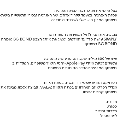
בצל איומי איראן: כך נערך משק האנרגיה
פסגת האנרגיה במעמד שגריר ארה"ב, שר האנרגיה ובכירי התעשייה בישראל
בשיתוף המכון הישראלי לאנרגיה ולסביבה
צובעים את הבית? אל תעשו את הטעות הזו
מומחה BG BOND עושה סדר על המדפים ומציג את מותג הצבע SIMPLY
בשיתוף BG BOND
שיא של 600 מיליון שקל: הטוטו עושה מהפיכה
יחסי הימור משופרים, הפקדות ב-Apple Pay ותשלום זכיות מיידי
בשיתוף המועצה להסדר ההימורים בספורט
הפרויקט החדש שמסקרן רוכשים בפתח תקווה
קבוצת אלמוג מציגה את פרויקט MALA: מגדלי הפרימיום האחרונים בפתח תקווה
בשיתוף קבוצת אלמוג
מדורים
ספורט
תרבות ובידור
לייף סטייל