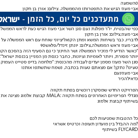
0
השמעה
אבי מעוז הגיש את התפטרותו מהממשלה. צילום: אורן בן חקון
כפי שהבטיח, יו״ר מפלגת נעם סגן השר אבי מעוז הגיש כעת לראש הממשלה
אבי מעוז,צילום: אורן בן חקון
לדבריו, כבר בשיחות המשא ומתן הקואליציוני שוחח עם ראש הממשלה על ע
אבי מעוז וראש הממשלה,צילום: יונתן זינדל/פלאש90
״כאשר הודיע לי מזכיר הממשלה ושר החינוך כי גם הסעיף הזה בהסכם הקואל
יותר מסורת, ויותר לאומיות וציונות, כחבר כנסת מן המניין בכנסת ישראל״,
סגן השר מעוז מסמן יעדים לעבודה מהכנסת: ״מלחמה בדיפ סטייט העמוק שקיים במשרד החינוך״ כדבריו. נציין
טעינו? נתקן! אם מצאתם טעות בכתבה, נשמח שתשתפו אותנו
אבי מעוז
נעם
כדאי
להכיר
הפרויקט החדש שמסקרן רוכשים בפתח תקווה
קבוצת אלמוג מציגה את פרויקט MALA: מגדלי הפרימיום האחרונים בפתח תקווה
בשיתוף קבוצת אלמוג
כל ההטבות שמגיעות לכם
מה ההבדל בין מועדון תעופה וכרטיס אשראי?
בשיתוף FLYCARD