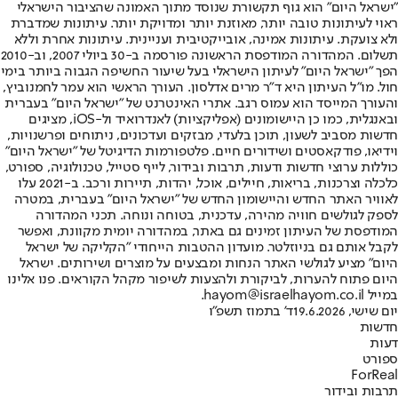
"ישראל היום" הוא גוף תקשורת שנוסד מתוך האמונה שהציבור הישראלי
ראוי לעיתונות טובה יותר, מאוזנת יותר ומדויקת יותר. עיתונות שמדברת
ולא צועקת. עיתונות אמינה, אובייקטיבית ועניינית. עיתונות אחרת וללא
תשלום. המהדורה המודפסת הראשונה פורסמה ב-30 ביולי 2007, וב-2010
הפך "ישראל היום" לעיתון הישראלי בעל שיעור החשיפה הגבוה ביותר בימי
חול. מו"ל העיתון היא ד"ר מרים אדלסון. העורך הראשי הוא עמר לחמנוביץ,
והעורך המייסד הוא עמוס רגב. אתרי האינטרנט של "ישראל היום" בעברית
ובאנגלית, כמו כן היישומונים (אפליקציות) לאנדרואיד ול-iOS, מציגים
חדשות מסביב לשעון, תוכן בלעדי, מבזקים ועדכונים, ניתוחים ופרשנויות,
וידיאו, פודקאסטים ושידורים חיים. פלטפורמות הדיגיטל של "ישראל היום"
כוללות ערוצי חדשות ודעות, תרבות ובידור, לייף סטייל, טכנולוגיה, ספורט,
כלכלה וצרכנות, בריאות, חיילים, אוכל, יהדות, תיירות ורכב. ב-2021 עלו
לאוויר האתר החדש והיישומון החדש של "ישראל היום" בעברית, במטרה
לספק לגולשים חוויה מהירה, עדכנית, בטוחה ונוחה. תכני המהדורה
המודפסת של העיתון זמינים גם באתר, במהדורה יומית מקוונת, ואפשר
לקבל אותם גם בניוזלטר. מועדון ההטבות הייחודי "הקליקה של ישראל
היום" מציע לגולשי האתר הנחות ומבצעים על מוצרים ושירותים. ישראל
היום פתוח להערות, לביקורת ולהצעות לשיפור מקהל הקוראים. פנו אלינו
במייל hayom@israelhayom.co.il.
יום שישי, 19.6.2026
ד' בתמוז תשפ"ו
חדשות
דעות
ספורט
ForReal
תרבות ובידור