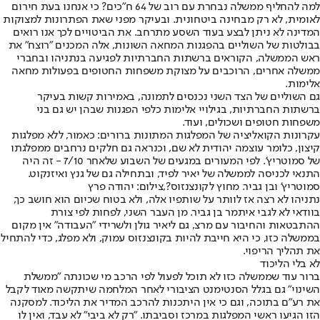
למה להחליף ממשלה נבחרת עם רוב של 64 ח"כים? כי אנחנו בעת חירום
לאומית, לא רק מבחינה ביטחונית. ובעיקר מפני שאת הפתרונות למצוקות
המדינה לא ניתן לבצע בעוד השסע מתרחב. את הביטויים לכך אנו רואים
בבולטות של השוליים בהפגנות המחאה השונות, אלה המכנים "רוצח" את
ראש הממשלה, הקוראים ברשתות החברתיות לפגיעה בנתניהו ובחברי
ממשלה אחרים, הרוכבים על מצוקת משפחות החטופים בפעולות מחאה
אלימות.
גם השוליים של הצד השני נכנסים לתמונה, באמירות קשות בעיקר
ברשתות החברתיות, בגילויי אלימות כלפי הפגנות שבהן יש גם בני
משפחות חטופים ושכולים, ועוד.
עקרונות הקואליציה של המפלגות המתונות ברורים: כאמור, ללא מפלגות
קיצון, כלומר עוצמה יהודית לא שם, וכנראה גם חלקים נרחבים ממפלגתו
של סמוטריץ'. לפי המעורים במגעים של השבוע שלאחר 7/10 - זה היה
התנאי לכניסה לממשלה של יאיר לפיד, ובתחילה גם של גנץ ואיזנקוט.
סמוטריץ' ובן גביר. מחוץ לקונצנזוס?,צילום: יהודה פרץ
נתניהו לא רצה אז לוותר על שותפיו אלה, ולא בטוח שכיום הוא חושב כך,
בוודאי לא לגבי איתמר בן גביר. מן העבר השני, לפחות לפי צורת
ההתבטאות והחיבור עם מרצ, גם ליאיר גולן ולשרידי "העבודה" אין מקום
בממשלה כזו, כי היא חייבת להיות בקונצנזוס עמוק, ולא מפלג, כדי להתחיל
את תהליך הריפוי.
לא בלי הליכוד
ברור עוד שממשלה כזו לא תוכל לפעול לפי הרכב מי שכונתה "ממשלת
השינוי" גם בגלל הסנטימנט הציבורי לאחר המלחמה שיתקשה מאוד לקבל
את רע"ם בתוכה, וגם כי אין היתכנות להרכב המדיר את הליכוד. למסקנה
הזו הגיעו ראשי המפלגות במרכז וסביבתו. "רק לא ביבי" לא עבד, ואין לו