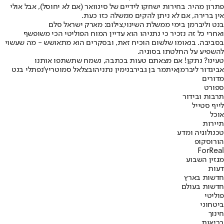
פתרון מהיר. בחירות ישחקו לידיים של סינוואר (אם לא יחוסל), אבל אולי
אין ברירה, אם לא ניתן להקים ממשלה כזו כעת.
בנט וליברמן בימי ממשלת השינוי,צילום: מארק ישראל סלם
ואחרי כל זה נזכיר כי נתניהו הוא עדיין המוח הפוליטי הכי משופשף
בסביבה. בנאומו שלשום הוכיח זאת, ובסקרים הוא מתאושש - מה שעשוי
להשפיע על החלטתו בסוגיה.
טעינו? נתקן! אם מצאתם טעות בכתבה, נשמח שתשתפו אותנו
אביגדור ליברמן
איתמר בן גביר
בנימין נתניהו
בצלאל סמוטריץ'
נפתלי בנט
מדורים
ספורט
תרבות ובידור
לייף סטייל
אוכל
תיירות
טכנולוגיה ומדע
הורוסקופ
ForReal
מגזין השבוע
דעות
חדשות בארץ
חדשות בעולם
פוליטי
ביטחוני
חינוך
בריאות