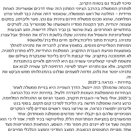
סיכוי לעבוד גם בטווח הקרוב.
לפתרון הממשלה בהרכב הציוני המתון הזה שתי דרכים אפשריות: האחת
מיידית - החלטה של ראש הממשלה, שכאמור דחה אותה כבר לאחר פרוץ
המלחמה, שהוא מכנס ממשלת חירום ציונית עם גנץ, סער וליברמן, במקום
עוצמה יהודית, תוך הקטנת ממדיו והשפעתו של סמוטריץ' בה. לפרקים
בחודשיים האחרונים, בעת שהשר בן גביר העלה דרישות, מנע הצבעות
קואליציוניות והשפיל את נתניהו, שקלו בלשכת רה"מ את המהלך אבל עצרו.
נתניהו. ביקורת מתוך הליכוד,צילום: חיים גולדברג/פלאש90
המוחות הפוליטיים מנסים, במאמץ אחרון, להכריח את נתניהו למהלך
באמצעות מניעת העברת התקציב. המפלגות החרדיות, ללא פתרון לסוגיה,
לא תתמוכנה בתקציב. עוד קבוצת ח"כים בליכוד שמבקרת בעילום שם
ותשמח לשינוי קואליציוני עשויה גם היא להירתם ולאיים בהתנגדות
לתקציב, אלא אם נתניהו ייעתר לשינוי. הדחיפה לכך עשויה לבוא אם
נתניהו יפטר את גלנט, ונדמה לפעמים שגלנט בהתנהלותו ממש מבקש את
זה.
בחירות - כנראה ב־2025
בהנחה שהמהלך הזה ייכשל, הדרך השנייה היא בניית ממשלה לאחר
הבחירות מהמפלגות העונות להגדרה דלעיל. בחירות יהיו ככל הנראה
ב־2025, אולי בשל אי-העברת תקציב, משבר הגיוס או התנהלות המלחמה.
כרגע נראה שמפלגה חדשה בין הליכוד למרכז קום תקום. בסוף בנט
וליברמן יתפשרו כנראה, או שירוצו בשני ראשים נפרדים (לפי הסקרים
הפנימיים שלהם הם יקבלו יותר מנדטים ממפלגה מאוחדת). אחד
מהמעורבים במציאת הפתרונות הללו, פוליטיקאי בכיר למדי, אמר לי כי הוא
מקווה שעד אז לא ייגרם נזק חמור מדי. השסע, המחאות המחריפות מצד
אחד, סוגיית החטופים הכואבת, המצב המדיני והמצב הכלכלי מחייבים