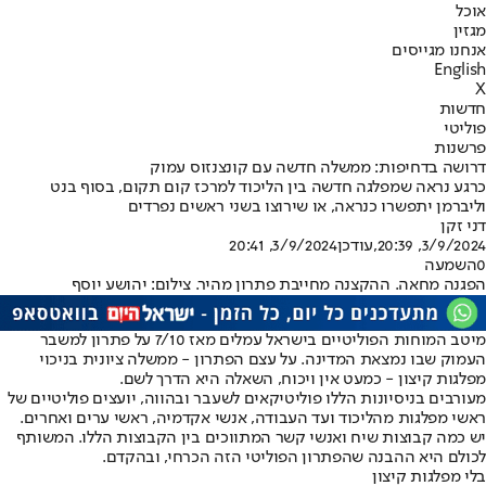
אוכל
מגזין
אנחנו מגייסים
English
X
חדשות
פוליטי
פרשנות
דרושה בדחיפות: ממשלה חדשה עם קונצנזוס עמוק
כרגע נראה שמפלגה חדשה בין הליכוד למרכז קום תקום, בסוף בנט
וליברמן יתפשרו כנראה, או שירוצו בשני ראשים נפרדים
דני זקן
3/9/2024, 20:39
,עודכן
3/9/2024, 20:41
0
השמעה
הפגנה מחאה. ההקצנה מחייבת פתרון מהיר. צילום: יהושע יוסף
מיטב המוחות הפוליטיים בישראל עמלים מאז 7/10 על פתרון למשבר
העמוק שבו נמצאת המדינה. על עצם הפתרון - ממשלה ציונית בניכוי
מפלגות קיצון - כמעט אין ויכוח, השאלה היא הדרך לשם.
מעורבים בניסיונות הללו פוליטיקאים לשעבר ובהווה, יועצים פוליטיים של
ראשי מפלגות מהליכוד ועד העבודה, אנשי אקדמיה, ראשי ערים ואחרים.
יש כמה קבוצות שיח ואנשי קשר המתווכים בין הקבוצות הללו. המשותף
לכולם היא ההבנה שהפתרון הפוליטי הזה הכרחי, ובהקדם.
בלי מפלגות קיצון