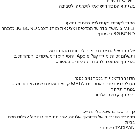
בישראל ובעולם
בשיתוף המכון הישראלי לאנרגיה ולסביבה
הסוד לקירות נקיים ללא כתמים נחשף
מומחה BG BOND עושה סדר על המדפים ומציג את מותג הצבע SIMPLY
בשיתוף BG BOND
אל תחמיצו! גם אתם יכולים להרוויח מהמונדיאל
יחסי הימור משופרים, הפקדות ב-Apple Pay ותשלום זכיות מיידי
בשיתוף המועצה להסדר ההימורים בספורט
חלון ההזדמנויות בכפר גנים נסגר
קבוצת אלמוג מציגה את פרויקט MALA: מגדלי הפרימיום האחרונים
בפתח תקווה
בשיתוף קבוצת אלמוג
כך תחסכו בחשמל בלי להזיע
מהפכת האנרגיה של תדיראן: שליטה, אבטחת מידע וניהול אקלים חכם
בבית
בשיתוף TADIRAN