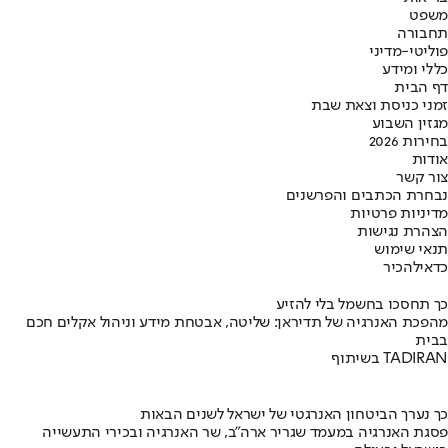
משפט
תחבורה
פוליטי-מדיני
כללי ומידע
דף הבית
זמני כניסת וצאת שבת
מגזין השבוע
בחירות 2026
אודות
צור קשר
נבחרת הכתבים והפרשנים
מדיניות פרטיות
הצהרת נגישות
תנאי שימוש
כדאי
להכיר
כך תחסכו בחשמל בלי להזיע
מהפכת האנרגיה של תדיראן: שליטה, אבטחת מידע וניהול אקלים חכם
בבית
בשיתוף TADIRAN
כך נערך הביטחון האנרגטי של ישראל לשנים הבאות
פסגת האנרגיה במעמד שגריר ארה"ב, שר האנרגיה ובכירי התעשייה