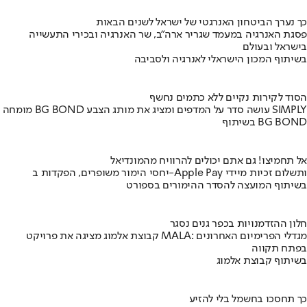
כך נערך הביטחון האנרגטי של ישראל לשנים הבאות
פסגת האנרגיה במעמד שגריר ארה"ב, שר האנרגיה ובכירי התעשייה
בישראל ובעולם
בשיתוף המכון הישראלי לאנרגיה ולסביבה
הסוד לקירות נקיים ללא כתמים נחשף
מומחה BG BOND עושה סדר על המדפים ומציג את מותג הצבע SIMPLY
בשיתוף BG BOND
אל תחמיצו! גם אתם יכולים להרוויח מהמונדיאל
יחסי הימור משופרים, הפקדות ב-Apple Pay ותשלום זכיות מיידי
בשיתוף המועצה להסדר ההימורים בספורט
חלון ההזדמנויות בכפר גנים נסגר
קבוצת אלמוג מציגה את פרויקט MALA: מגדלי הפרימיום האחרונים
בפתח תקווה
בשיתוף קבוצת אלמוג
כך תחסכו בחשמל בלי להזיע