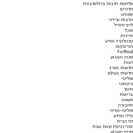
מלחמת חרבות ברזל
סרבנות
מדורים
ספורט
תרבות ובידור
לייף סטייל
אוכל
תיירות
טכנולוגיה ומדע
הורוסקופ
ForReal
מגזין השבוע
דעות
חדשות בארץ
חדשות בעולם
פוליטי
ביטחוני
חינוך
בריאות
משפט
תחבורה
פוליטי-מדיני
כללי ומידע
דף הבית
זמני כניסת וצאת שבת
מגזין השבוע