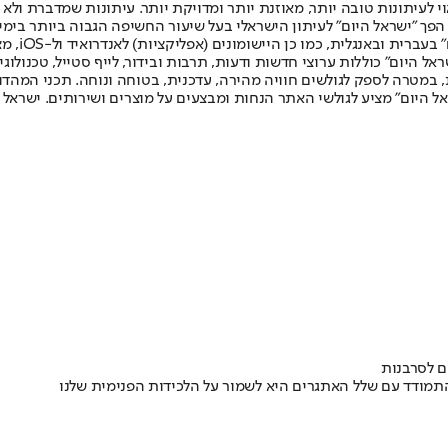
לעיתונות טובה יותר, מאוזנת יותר ומדויקת יותר. עיתונות שמדברת ולא צ
שלום. המהדורה המודפסת הראשונה פורסמה ב-30 ביולי 2007, וב-2010 הפך "ישראל היום" לעיתון הישראלי בעל שי
לחמנוביץ,
ל היום" כוללות ערוצי חדשות ודעות, תרבות ובידור, לייף סטייל, טכנולוגיה
ברית, במטרה לספק לגולשים חוויה מהירה, עדכנית, בטוחה ונוחה. תכני המה
ל היום" מציע לגולשי האתר הנחות ומבצעים על מוצרים ושירותים. ישראל 
ם לסרבנות
מודד עם שלל האתגרים היא לשמור על הלכידות הפנימית שלנו