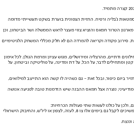
טאות ג'בליה ורפיח. החזית הצפונית בוערת בשקט תעשייתי מדומה
מארגון הטרור חמאס והוציא צווי מעצר לראש הממשלה ושר הביטחון, וכן
צות. סירוב פקודה וקריאה להמרדה הם לא חלק מכללי המשחק הלגיטימיים
נים ודתיים, מהרצליה ומירושלים, מגוש עציון ומרמת הגולן. לכל אימון
ן ומתחילים לדבר, על הכל, על דת ומדינה, על פוליטיקה וביטחון, על
ו עבורי לאכול חזיר ביום כיפור, ובכל זאת - גם כשהיה לו קשה הוא התייצב למילואים,
ודיעיני, נוצרה אצל חמאס ההבנה שיש הזדמנות טובה לפגיעה אנושה
, ולכן על כולנו לעשות שתי פעולות הכרחיות:
האחת היא לנשום עמוק. אנחנו במלחמה מסוג שלא הכרנו, היא לוקחת זמן רב, ואנחנו צריכים להמשיך לחזק זה את זה, ולעטוף את אנשי המילואים שממשיכים לקבל גם בימים אלו צו 8, לעזה, לצפון או ליו"ש, והחיבוק הישראלי
וננצח.