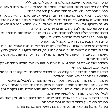
סרטון המילאומניק שיוצא נגד גלנט והרמטכ"ל. צילום: ללא
מלחמה היא דבר מותח, וככל שהיא מתארכת היא מייצרת אתגרים מעצם התמשכות המע
סרטון ההמרדה: "לא נקשיב לשר הביטחון ולא לרמטכ"ל"
מאז שבעה באוקטובר מתמודדת החברה בישראל עם סכנה קיומית שכמותה ל
כבר חודשים ארוכים, האיום האיראני הולך וגדל ושחקני הפרוקסי של טהרן 
העולם מחריף את צעדיו המדיניים נגד ישראל, והשיא החדש הוא האנטישמיו
צו הפסקת מלחמה לצה"ל שנלחם ברגעים אלו ברפיח.
הדרך היחידה שלנו כעם להתמודד עם שלל האתגרים הביטחוניים והמדיניים 
אף פעם, קל וחומר בזמן מלחמה מול אויב עיקש.
כרים חאן. תובע בית הדין בהאג,צילום: רויטרס
במשך שבע שנים פיקדתי על פלוגת צנחנים במילואים, מלח הארץ, הטובים ביו
ולכל תעסוקה מבצעית הגיעו מאה אחוזי גיוס, ותמיד בסוף יום מפרך, בקיץ 
משפחה ועל עבודה. שעות של ויכוחים, מחלוקות חריפות ודעות שונות, א
לחזק זה את זה
בפלוגה שלי משרת גם חבר, ששונה מ
תמיד, מעל ומעבר לנדרש.
קריאות פומביות לסירוב פקודה בשנה שקדמה לשבעה באוקטובר היו פסולות
בישראל, כי החברה משוסעת ומפולגת.
מתנגדי הרפורמה המשפטית חסמו את איילון צפון בת"א,צילום: איי.פי
מאה עשרים וחמישה חטופים וחטופות עדיין מוחזקים בידי הנאצים בעזה, ובכ
למילואימניקים הוא חיוני להמשך שירותם.
הדבר השני הוא להציב קו אדום ברור. אנחנו ביחד בסיפור הזה, ואין שום מ
הכותב הוא קצין בגדוד 71 של חטיבת הצנחנים
טעינו? נתקן! אם מצאתם טעות בכתבה, נשמח שתשתפו אותנו