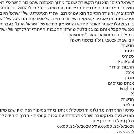
"ישראל היום" הוא גוף תקשורת שנוסד מתוך האמונה שהציבור הישראלי ראוי 
ת
ופרשנויות, וידיאו, פודקאסטים ושידורים חיים. פלטפורמות הדיגיטל של "ישרא
ב-2021 עלו לאוויר האתר החדש והיישומון החדש של "ישראל היום" בע
ואפשר לקבל אותם גם בניוזלטר. מועדון ההטבות הייחודי "הקליקה של ישרא
במייל hayom@israelhayom.co.il.
יום שבת, 11.7.2026
כ"ו בתמוז תשפ"ו
חדשות
דעות
ספורט
ForReal
תרבות ובידור
אוכל
מגזין
אנחנו מגייסים
English
X
חדשות
פוליטי
סרטון ההמרדה נגד גלנט והרמטכ"ל: אנחנו ביחד בסיפור הזה ואין שום מקו
מאז שבעה באוקטובר ישרל מתמודדת עם סכנה קיומית • הדרך היחידה להת
רס"ן (מיל') דוידי בן ציון
26/5/2024, 03:00
,עודכן
26/5/2024, 03:00
0
השמעה