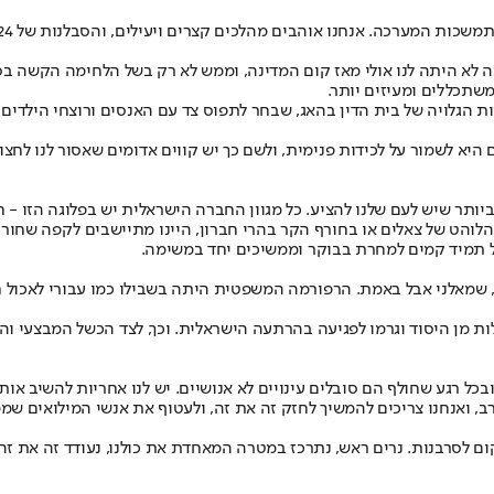
רכה. אנחנו אוהבים מהלכים קצרים ויעילים, והסבלנות של 2024 קצרה מתמיד.
א היתה לנו אולי מאז קום המדינה, וממש לא רק בשל הלחימה הקשה בסמ
משתכללים ומעיזים יותר.
ת הגלויה של בית הדין בהאג, שבחר לתפוס צד עם האנסים ורוצחי הילדים 
היא לשמור על לכידות פנימית, ולשם כך יש קווים אדומים שאסור לנו לח
תר שיש לעם שלנו להציע. כל מגוון החברה הישראלית יש בפלוגה הזו - חילו
הלוהט של צאלים או בחורף הקר בהרי חברון, היינו מתיישבים לקפה שחור קט
בל תמיד קמים למחרת בבוקר וממשיכים יחד במשימה.
מני ב-180 מעלות. חילוני מהוד השרון, שמאלני אבל באמת. הרפורמה המשפטית היתה בשבילו כמ
 מן היסוד וגרמו לפגיעה בהרתעה הישראלית. וכך, לצד הכשל המבצעי והמ
ל רגע שחולף הם סובלים עינויים לא אנושיים. יש לנו אחריות להשיב אותם
קום לסרבנות. נרים ראש, נתרכז במטרה המאחדת את כולנו, נעודד זה את זה 