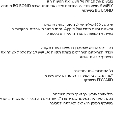
צובעים את הבית? אל תעשו את הטעות הזו
מומחה BG BOND עושה סדר על המדפים ומציג את מותג הצבע SIMPLY
בשיתוף BG BOND
שיא של 600 מיליון שקל: הטוטו עושה מהפיכה
יחסי הימור משופרים, הפקדות ב-Apple Pay ותשלום זכיות מיידי
בשיתוף המועצה להסדר ההימורים בספורט
הפרויקט החדש שמסקרן רוכשים בפתח תקווה
קבוצת אלמוג מציגה את פרויקט MALA: מגדלי הפרימיום האחרונים בפתח תקווה
בשיתוף קבוצת אלמוג
כל ההטבות שמגיעות לכם
מה ההבדל בין מועדון תעופה וכרטיס אשראי?
בשיתוף FLYCARD
בצל איומי איראן: כך נערך משק האנרגיה
פסגת האנרגיה במעמד שגריר ארה"ב, שר האנרגיה ובכירי התעשייה בישראל
בשיתוף המכון הישראלי לאנרגיה ולסביבה