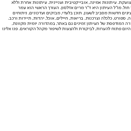
ועקת. עיתונות אמינה, אובייקטיבית ועניינית. עיתונות אחרת וללא
עור החשיפה הגבוה ביותר בימי חול. מו"ל העיתון היא ד"ר מרים אדלסון. העורך הראשי הוא עמר
 והעורך המייסד הוא עמוס רגב. אתרי האינטרנט של "ישראל היום" בעברית ובאנגלית, כמו כן היישומונים (אפליקציות) לאנדרואיד ול-iOS, מציגים חדשות מסביב לשעון, תוכן בלעדי, מבזקים ועדכונים, ניתוחים
, ספורט, כלכלה וצרכנות, בריאות, חיילים, אוכל, יהדות, תיירות ורכב.
דורה המודפסת של העיתון זמינים גם באתר, במהדורה יומית מקוונת,
היום פתוח להערות, לביקורת ולהצעות לשיפור מקהל הקוראים. פנו אלינו