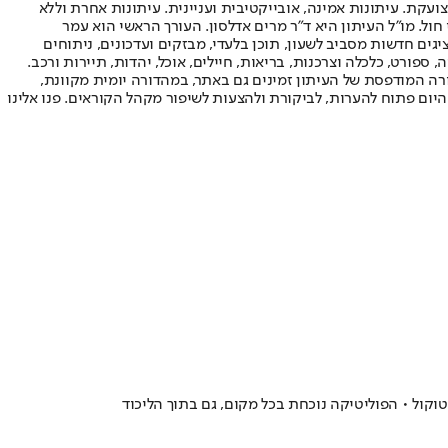
ועקת. עיתונות אמינה, אובייקטיבית ועניינית. עיתונות אחרת וללא
עור החשיפה הגבוה ביותר בימי חול. מו"ל העיתון היא ד"ר מרים אדלסון. העורך הראשי הוא עמר
 והעורך המייסד הוא עמוס רגב. אתרי האינטרנט של "ישראל היום" בעברית ובאנגלית, כמו כן היישומונים (אפליקציות) לאנדרואיד ול-iOS, מציגים חדשות מסביב לשעון, תוכן בלעדי, מבזקים ועדכונים, ניתוחים
, ספורט, כלכלה וצרכנות, בריאות, חיילים, אוכל, יהדות, תיירות ורכב.
דורה המודפסת של העיתון זמינים גם באתר, במהדורה יומית מקוונת,
היום פתוח להערות, לביקורת ולהצעות לשיפור מקהל הקוראים. פנו אלינו
וקול • הפוליטיקה נוכחת בכל מקום, גם בתוך הליכוד