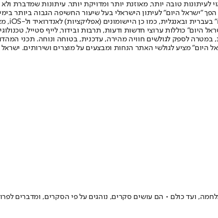
לעיתונות טובה יותר, מאוזנת יותר ומדויקת יותר. עיתונות שמדברת ולא צ
שלום. המהדורה המודפסת הראשונה פורסמה ב-30 ביולי 2007, וב-2010 הפך "ישראל היום" לעיתון הישראלי בעל שי
לחמנוביץ,
ל היום" כוללות ערוצי חדשות ודעות, תרבות ובידור, לייף סטייל, טכנולוגיה
ברית, במטרה לספק לגולשים חוויה מהירה, עדכנית, בטוחה ונוחה. תכני המה
ל היום" מציע לגולשי האתר הנחות ומבצעים על מוצרים ושירותים. ישראל 
מה, ועד כולם • הם עושים סקרים, נוהגים על פי הסקרים, ומדברים לפרוט