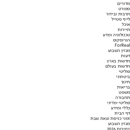
מדורים
ספורט
תרבות ובידור
לייף סטייל
אוכל
תיירות
טכנולוגיה ומדע
הורוסקופ
ForReal
מגזין השבוע
דעות
חדשות בארץ
חדשות בעולם
פוליטי
ביטחוני
חינוך
בריאות
משפט
תחבורה
פוליטי-מדיני
כללי ומידע
דף הבית
זמני כניסת וצאת שבת
מגזין השבוע
בחירות 2026