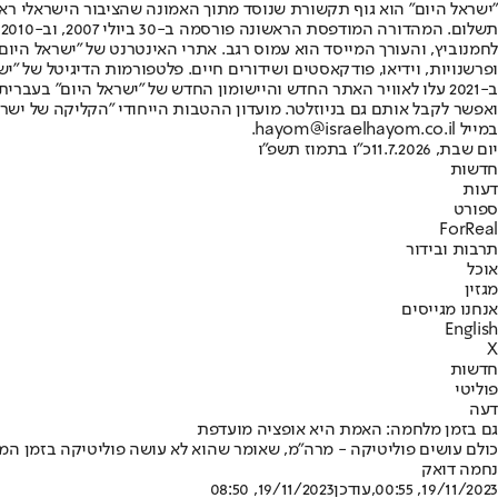
"ישראל היום" הוא גוף תקשורת שנוסד מתוך האמונה שהציבור הישראלי ראוי 
ת
ופרשנויות, וידיאו, פודקאסטים ושידורים חיים. פלטפורמות הדיגיטל של "ישרא
ב-2021 עלו לאוויר האתר החדש והיישומון החדש של "ישראל היום" בע
ואפשר לקבל אותם גם בניוזלטר. מועדון ההטבות הייחודי "הקליקה של ישרא
במייל hayom@israelhayom.co.il.
יום שבת, 11.7.2026
כ"ו בתמוז תשפ"ו
חדשות
דעות
ספורט
ForReal
תרבות ובידור
אוכל
מגזין
אנחנו מגייסים
English
X
חדשות
פוליטי
דעה
גם בזמן מלחמה: האמת היא אופציה מועדפת
כולם עושים פוליטיקה - מרה"מ, שאומר שהוא לא עושה פוליטיקה בזמן המלח
נחמה דואק
19/11/2023, 00:55
,עודכן
19/11/2023, 08:50