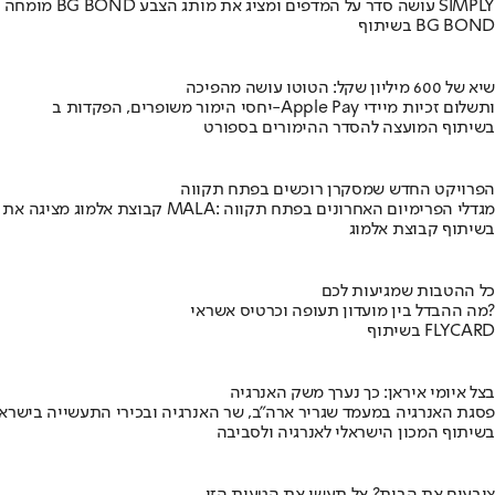
מומחה BG BOND עושה סדר על המדפים ומציג את מותג הצבע SIMPLY
בשיתוף BG BOND
שיא של 600 מיליון שקל: הטוטו עושה מהפיכה
יחסי הימור משופרים, הפקדות ב-Apple Pay ותשלום זכיות מיידי
בשיתוף המועצה להסדר ההימורים בספורט
הפרויקט החדש שמסקרן רוכשים בפתח תקווה
קבוצת אלמוג מציגה את פרויקט MALA: מגדלי הפרימיום האחרונים בפתח תקווה
בשיתוף קבוצת אלמוג
כל ההטבות שמגיעות לכם
מה ההבדל בין מועדון תעופה וכרטיס אשראי?
בשיתוף FLYCARD
בצל איומי איראן: כך נערך משק האנרגיה
פסגת האנרגיה במעמד שגריר ארה"ב, שר האנרגיה ובכירי התעשייה בישראל
בשיתוף המכון הישראלי לאנרגיה ולסביבה