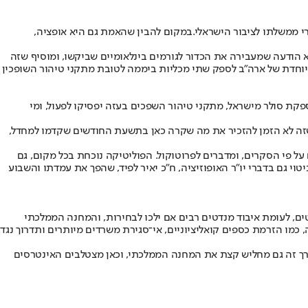
י ממשלתו לציבור הישראלי.
במקום להבין שהאמת גם היא אופציה,
 הודעה שמעבירה את הכדור לגורמים בינלאומיים שביקשו, ומוסיף שזה
וחדת של ארה"ב לספק שתי מכליות ביממה לטובת מתקני טיהור השופכין
קת סולר מישראל, מתקני טיהור השפכים בעזה יפסיקו לפעול, ומי
 שזה לא הזמן להזכיר את מה שקרה כאן בתשעת החודשים שקדמו למחדל,
ל פי הסקרים, ומדברים לפרוטוקול. הפוליטיקה נוכחת בכל מקום, גם
יטוי גם בדברי יו"ר האופוזיציה, ח"כ יאיר לפיד, שהפך את עמדתו והשבוע
יני רואה לכך היתכנות גדולה, אבל עצם הצעתו ייתכן שיש בכוחה להתחיל מהלך, שאם יבשיל, יהיה טוב ל...לפיד. הוא יישאר עם 24 מנדטים, לעומת איבוד מנדטים רבים אם ילכו לבחירות, והמחנה הממלכתי
ה, כמו הזרמת כספים קואליציוניים, אי־סגירת משרדים מיותרים ותדרוך נגד
 בדרך זה גם מחליש קצת את המחנה הממלכתי, וכאן מצטלבים האינטרסים