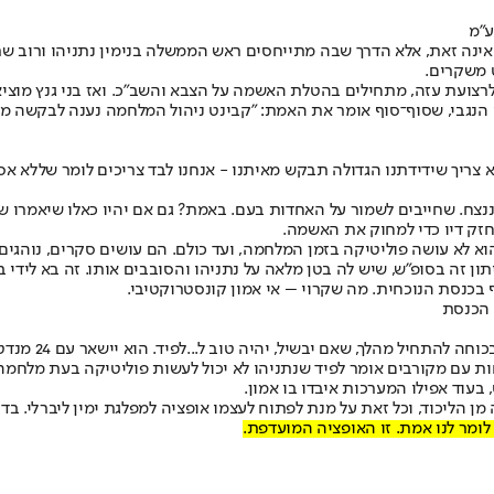
ע"מ
אינה זאת, אלא הדרך שבה מתייחסים ראש הממשלה בנימין נתניהו ורוב שר
 משקרים.
רצועת עזה, מתחילים בהטלת האשמה על הצבא והשב"כ. ואז בני גנץ מוציא
נגבי, שסוף־סוף אומר את האמת: "קבינט ניהול המלחמה נענה לבקשה מי
יך שידידתנו הגדולה תבקש מאיתנו - אנחנו לבד צריכים לומר שללא אספ
ננצח. שחייבים לשמור על האחדות בעם. באמת? גם אם יהיו כאלו שיאמרו
 חזק דיו כדי למחוק את האשמה.
 לא עושה פוליטיקה בזמן המלחמה, ועד כולם. הם עושים סקרים, נוהגים ע
תון זה בסופ"ש, שיש לה בטן מלאה על נתניהו והסובבים אותו. זה בא לידי ב
בכנסת הנוכחית. מה שקרוי – אי אמון קונסטרוקטיבי.
 הכנסת
ציינתי בעבר שא
 בשיחות עם מקורבים אומר לפיד שנתניהו לא יכול לעשות פוליטיקה בעת מלחמ
בעוד אפילו המערכות איבדו בו אמון.
 מן הליכוד, וכל זאת על מנת לפתוח לעצמו אופציה למפלגת ימין ליברלי.
לומר לנו אמת. זו האופציה המועדפת.