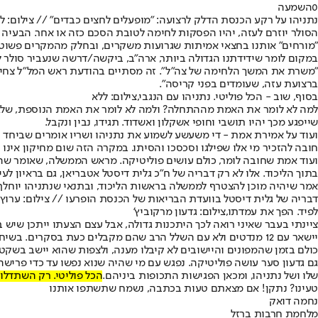
0
השמעה
נתניהו על רקע הכנסת הדלק לרצועה: "מופעלים לחצים כבדים" // צילום: ל
הסולר יוזרם לעזה, יהיו הפסקות לחימה לטובת הסכם כזה או אחר. הבעיה 
"מורחים" אותנו בחצאי אמיתות שגרועות משקרים, ובחלק מהמקרים פשוט
במקום לומר שידידתנו הגדולה ביותר, ארה"ב, ביקשה/דרשה שנעביר סולר ל
"משרת את המשך הלחימה של צה"ל". זה מסתיים בהודעת ראש המל"ל צחי ה
ברצועת עזה, שעומדים בפני קריסה".
בסוף, שוב - הכל פוליטי. נתניהו עם הנגבי,צילום: ללא
למה לא לומר את האמת מההתחלה? ולמה לא לומר את האמת הנוספת, שלא צר
שייפגע מכך יהיו תושבי וחופי אשקלון ואשדוד. תגידו, נבין ונקבל.
ועוד על אמירת אמת - די משעשע לשמוע את נתניהו ושריו אומרים שביחד 
חובה להזכיר מי אלו שפילגו וסכסכו והסיתו. במקרה הזה שום מחיקון אינו
ועוד אמת שחובה לומר, כולם עושים פוליטיקה. מראש הממשלה, שאומר שהוא
בתוך הליכוד. אלו לא רק דבריה של ח"כ גלית דיסטל אטבריאן, גם בראיון לעי
אמר שיהיה מוכן להצטרף לממשלה בראשות הליכוד, ובתנאי שנתניהו יוחלף 
דבריה של גלית דיסטל בוועדת הבריאות של הכנסת הופרעו // צילום: ערוץ
לפיד. הפך את עמדתו,צילום: גדעון מרקוביץ'
יישאר עם 12 מנדטים ולא עם השלל הרב שהם מקבלים כעת בסקרים.
כולם בזמן שהמפונים והיישובים לא קיבלו מענה, ולצפות שהוא יישב בשקט, 
גם גדעון סער עושה פוליטיקה. נפגש עם מי שהיה שנוא נפשו עד כדי פרישה
שלו ושל נתניהו, ומכאן הפגישות התכופות ביניהם.
הכל פוליטי. רק השתדלו 
טעינו? נתקן! אם מצאתם טעות בכתבה, נשמח שתשתפו אותנו
נחמה דואק
מלחמת חרבות ברזל