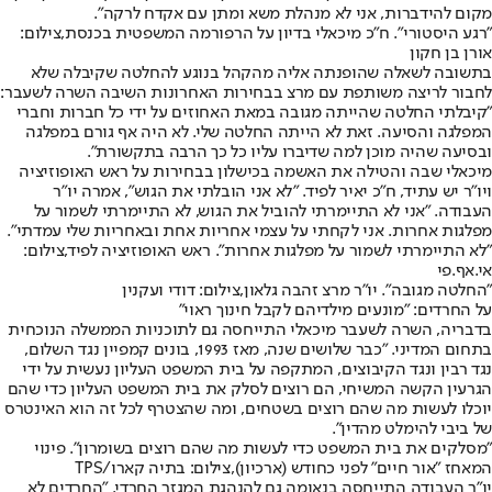
מקום להידברות, אני לא מנהלת משא ומתן עם אקדח לרקה".
"רגע היסטורי". ח"כ מיכאלי בדיון על הרפורמה המשפטית בכנסת,צילום:
אורן בן חקון
בתשובה לשאלה שהופנתה אליה מהקהל בנוגע להחלטה שקיבלה שלא
לחבור לריצה משותפת עם מרצ בבחירות האחרונות השיבה השרה לשעבר:
"קיבלתי החלטה שהייתה מגובה במאת האחוזים על ידי כל חברות וחברי
המפלגה והסיעה. זאת לא הייתה החלטה שלי. לא היה אף גורם במפלגה
ובסיעה שהיה מוכן למה שדיברו עליו כל כך הרבה בתקשורת".
מיכאלי שבה והטילה את האשמה בכישלון בבחירות על ראש האופוזיציה
ויו"ר יש עתיד, ח"כ יאיר לפיד. "לא אני הובלתי את הגוש", אמרה יו"ר
העבודה. "אני לא התיימרתי להוביל את הגוש, לא התיימרתי לשמור על
מפלגות אחרות. אני לקחתי על עצמי אחריות אחת ובאחריות שלי עמדתי".
"לא התיימרתי לשמור על מפלגות אחרות". ראש האופוזיציה לפיד,צילום:
אי.אף.פי
"החלטה מגובה". יו"ר מרצ זהבה גלאון,צילום: דודי ועקנין
על החרדים: "מונעים מילדיהם לקבל חינוך ראוי"
בדבריה, השרה לשעבר מיכאלי התייחסה גם ל
תוכניות הממשלה הנוכחית
בתחום המדיני
. "כבר שלושים שנה, מאז 1993, בונים קמפיין נגד השלום,
נגד רבין ונגד הקיבוצים, המתקפה על בית המשפט העליון נעשית על ידי
הגרעין הקשה המשיחי, הם רוצים לסלק את בית המשפט העליון כדי שהם
יוכלו לעשות מה שהם רוצים בשטחים, ומה שהצטרף לכל זה הוא האינטרס
של ביבי להימלט מהדין".
"מסלקים את בית המשפט כדי לעשות מה שהם רוצים בשומרון". פינוי
המאחז "אור חיים" לפני כחודש (ארכיון),צילום: בתיה קארו/TPS
יו"ר העבודה התייחסה בנאומה גם להנהגת המגזר החרדי. "החרדים לא