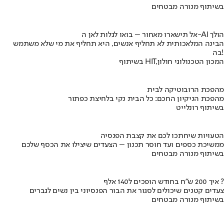
בשיתוף מנורה מבטחים
אל תישארו מאחור – בואו לגלות לאן ה-AI הולך
הבינה המלאכותית לא תחליף אנשים, היא תחליף את מי שלא משתמש
בה!
בשיתוף HIT,המכון הטכנולוגי חולון
מהפכת הרובוטיקה לבית
מהפכת הניקיון החכם: כל הבית נקי בלחיצת כפתור
בשיתוף רונלייט
הטעויות שיחתכו לכם את קצבת הפנסיה
ממשיכת כספים ועד חוסר תכנון – הצעדים שיצילו את הכסף שלכם
בשיתוף מנורה מבטחים
איך 200 ש"ח בחודש הופכים ל140 אלף ?
צעדים קטנים שיכולים לסגור את הבור הפנסיוני בין נשים לגברים
בשיתוף מנורה מבטחים