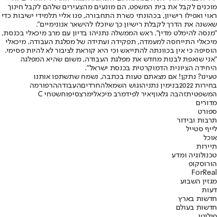
מוכנים לקבל את בית המשפט, הם מונעים מהצעירים שלהם לקבל חינוך
ראוי ואפילו רישיון, בכהונתי כשרת התחבורה, פנו אליי תלמידי ישיבות כדי
שאשנה את הדרך לקבלת רישיון כך שיוכלו להישאר אנונימיים".
"מנסה להימלט מדין". ראש הממשלה נתניהו בדיון עם מרב מיכאלי בכנסת,
מיכאלי התייחסה למעמדה, תפקידה ועתידה של מפלגת העבודה. מיכאלי
הוסיפה כי אין בכוונתה להתייאש וכי היא קוראת לציבור לא להיות פסימי.
"אני שואפת לבנות מחדש את מפלגת העבודה, משום שהיא המפלגה
היחידה הציונית הדמוקרטית בכנסת ישראל".
טעינו? נתקן! אם מצאתם טעות בכתבה, נשמח שתשתפו אותנו
בחירות 2022
בנימין נתניהו
גוש השמאל
החרדים
העבודה
הרפורמה
המשפטית
זהבה גלאון
יאיר לפיד
מרב מיכאלי
מרצ
סיפוח
שטחי C
מדורים
ספורט
תרבות ובידור
לייף סטייל
אוכל
תיירות
טכנולוגיה ומדע
הורוסקופ
ForReal
מגזין השבוע
דעות
חדשות בארץ
חדשות בעולם
פוליטי