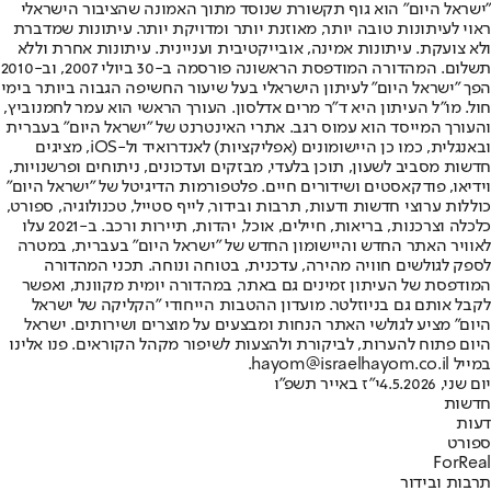
"ישראל היום" הוא גוף תקשורת שנוסד מתוך האמונה שהציבור הישראלי
ראוי לעיתונות טובה יותר, מאוזנת יותר ומדויקת יותר. עיתונות שמדברת
ולא צועקת. עיתונות אמינה, אובייקטיבית ועניינית. עיתונות אחרת וללא
תשלום. המהדורה המודפסת הראשונה פורסמה ב-30 ביולי 2007, וב-2010
הפך "ישראל היום" לעיתון הישראלי בעל שיעור החשיפה הגבוה ביותר בימי
חול. מו"ל העיתון היא ד"ר מרים אדלסון. העורך הראשי הוא עמר לחמנוביץ,
והעורך המייסד הוא עמוס רגב. אתרי האינטרנט של "ישראל היום" בעברית
ובאנגלית, כמו כן היישומונים (אפליקציות) לאנדרואיד ול-iOS, מציגים
חדשות מסביב לשעון, תוכן בלעדי, מבזקים ועדכונים, ניתוחים ופרשנויות,
וידיאו, פודקאסטים ושידורים חיים. פלטפורמות הדיגיטל של "ישראל היום"
כוללות ערוצי חדשות ודעות, תרבות ובידור, לייף סטייל, טכנולוגיה, ספורט,
כלכלה וצרכנות, בריאות, חיילים, אוכל, יהדות, תיירות ורכב. ב-2021 עלו
לאוויר האתר החדש והיישומון החדש של "ישראל היום" בעברית, במטרה
לספק לגולשים חוויה מהירה, עדכנית, בטוחה ונוחה. תכני המהדורה
המודפסת של העיתון זמינים גם באתר, במהדורה יומית מקוונת, ואפשר
לקבל אותם גם בניוזלטר. מועדון ההטבות הייחודי "הקליקה של ישראל
היום" מציע לגולשי האתר הנחות ומבצעים על מוצרים ושירותים. ישראל
היום פתוח להערות, לביקורת ולהצעות לשיפור מקהל הקוראים. פנו אלינו
במייל hayom@israelhayom.co.il.
יום שני, 4.5.2026
י"ז באייר תשפ"ו
חדשות
דעות
ספורט
ForReal
תרבות ובידור