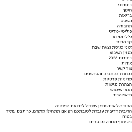
ביטחוני
חינוך
בריאות
משפט
תחבורה
פוליטי-מדיני
כללי ומידע
דף הבית
זמני כניסת וצאת שבת
מגזין השבוע
בחירות 2026
אודות
צור קשר
נבחרת הכתבים והפרשנים
מדיניות פרטיות
הצהרת נגישות
תנאי שימוש
כדאי
להכיר
הסוד של איינשטיין שיגדיל לכם את הפנסיה
הריבית דריבית עובדת לטובתכם רק אם תתחילו מוקדם. כך תבנו עתיד
בטוח
בשיתוף מנורה מבטחים