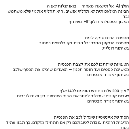
אל תישארו מאחור – בואו לגלות לאן ה-AI הולך
הבינה המלאכותית לא תחליף אנשים, היא תחליף את מי שלא משתמש
בה!
בשיתוף HIT,המכון הטכנולוגי חולון
מהפכת הרובוטיקה לבית
מהפכת הניקיון החכם: כל הבית נקי בלחיצת כפתור
בשיתוף רונלייט
הטעויות שיחתכו לכם את קצבת הפנסיה
ממשיכת כספים ועד חוסר תכנון – הצעדים שיצילו את הכסף שלכם
בשיתוף מנורה מבטחים
איך 200 ש"ח בחודש הופכים ל140 אלף ?
צעדים קטנים שיכולים לסגור את הבור הפנסיוני בין נשים לגברים
בשיתוף מנורה מבטחים
הסוד של איינשטיין שיגדיל לכם את הפנסיה
הריבית דריבית עובדת לטובתכם רק אם תתחילו מוקדם. כך תבנו עתיד
בטוח