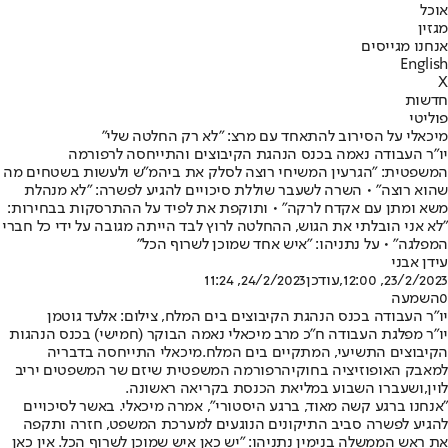
אוכל
מגזין
אנחנו מגייסים
English
X
חדשות
פוליטי
מיכאלי על הסירוב להתאחד עם מרצ: "לא רק החלטה שלי"
יו"ר העבודה נאמה בכנס הנהגת הקיבוצים והתייחסה לרפורמה
המשפטית: "הגרעין המשיחי רוצה לסלק את ביהמ"ש ולעשות בשטחים מה
שהוא רוצה" • השרה לשעבר שוללת סיכויים להגיע לפשרה: "לא מנהלת
משא ומתן עם אקדח לרקה" • ותוקפת את לפיד על ההתרסקות בבחירות:
"לא אני הובלתי את הגוש, ההחלטה לרוץ לבד הייתה מגובה על ידי כל חברי
המפלגה" • על נתניהו: "איש אחד שמוכן לשרוף הכל"
עידן אבני
23/2/2023, 12:00
,עודכן
24/2/2023, 11:24
0
השמעה
יו"ר העבודה בכנס הנהגת הקיבוצים בים המלח, צילום: אלעד גוטמן
יו"ר מפלגת העבודה ח"כ מרב מיכאלי נאמה הבוקר (חמישי) בכנס הנהגות
הקיבוצים התשיעי, המתקיים בים המלח.
מיכאלי התייחסה בדבריה
למאבק האופוזיציה בחוקי
הרפורמה המשפטית שיזם שר המשפטים יריב
לוין
,
ושעברו השבוע במליאת הכנסת בקריאה ראשונה.
"אנחנו ברגע קשה מאוד, ברגע היסטורי", אמרה מיכאלי. באשר לסיכויים
להגיע לפשרה סביב התיקונים הנוגעים למערכת המשפט, חזרה ותקפה
את ראש הממשלה בנימין נתניהו: "יש כאן איש שמוכן לשרוף הכל. אין כאן