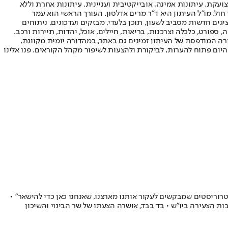
ועקת. עיתונות אמינה, אובייקטיבית ועניינית. עיתונות אחרת וללא
עור החשיפה הגבוה ביותר בימי חול. מו"ל העיתון היא ד"ר מרים אדלסון. העורך הראשי הוא עמר
 והעורך המייסד הוא עמוס רגב. אתרי האינטרנט של "ישראל היום" בעברית ובאנגלית, כמו כן היישומונים (אפליקציות) לאנדרואיד ול-iOS, מציגים חדשות מסביב לשעון, תוכן בלעדי, מבזקים ועדכונים, ניתוחים
, ספורט, כלכלה וצרכנות, בריאות, חיילים, אוכל, יהדות, תיירות ורכב.
דורה המודפסת של העיתון זמינים גם באתר, במהדורה יומית מקוונת,
היום פתוח להערות, לביקורת ולהצעות לשיפור מקהל הקוראים. פנו אלינו
רוריסטים שמבקשים לעקור אותנו מארצנו, שאנחנו כאן כדי להישאר" •
ת הצעירה ביו"ש • בד בבד, אושרה הצעתו של שר הבינוי והשיכון