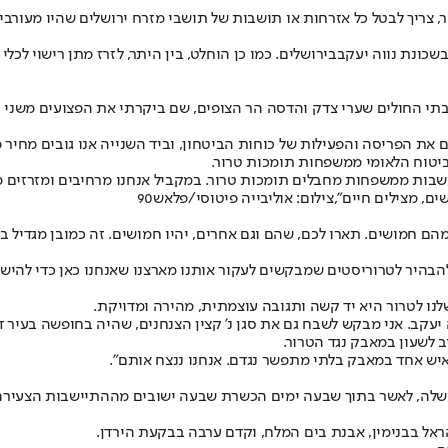
צריך לבטל כל אזרחות או תושבות של תושבי מזרח ירושלים שהיו מעורבים
שכונת נווה יעקב
בירושלים. כמו כן הוחלט, בין היתר, לזרז מתן רישוי לכ
י החולים שערי צדק והדסה הר הצופים, שם ביקרתי את הפצועים משני ה
ם את הפריסה והפעילות של כוחות הביטחון, וביד השנייה אנו גובים מחי
ביטוח הלאומי ממשפחות תומכות טרור.
ושבות ממשפחות מחבלים תומכות טרור. במקביל אנחנו מרחיבים ומזרזים מת
ם, מצילים חיים",צילום: אוליבייה פיטוסי/פלאש90
, רק קומץ קטנטן מהם חמושים. תארו לכם, שהם וגם אחרים, יהיו חמושים. זה כמובן
 להבהיר לטרוריסטים שמבקשים לעקור אותנו מארצנו שאנחנו כאן כדי להיש
נו לטרור היא יד קשה ותגובה עוצמתית, מהירה ומדויקת.
קב. אני מבקש לשבח גם את סגן נ' קצין הצנחנים, שהיה בחופשה בעיר דו
 לשעון במאבק נגד הטרור.
כאיש אחד במאבק בלתי מתפשר נגדם. אנחנו ננצח אותם".
ממשלה, לאשר בתוך שבעה ימים הכשרת שבעה ישובים מההתיישבות הצעירה 
הראל בבנימין, אבנת בים המלח, וקדם ערבה בבקעת הירדן.