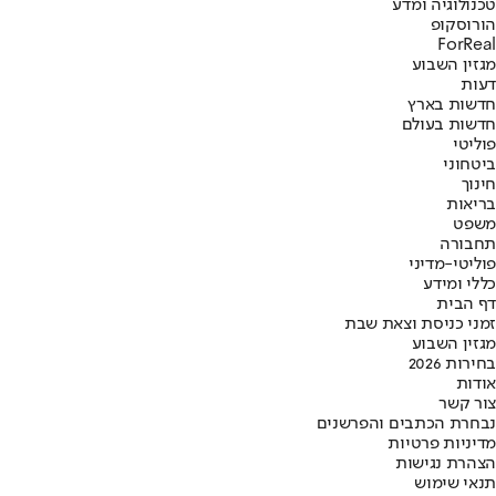
טכנולוגיה ומדע
הורוסקופ
ForReal
מגזין השבוע
דעות
חדשות בארץ
חדשות בעולם
פוליטי
ביטחוני
חינוך
בריאות
משפט
תחבורה
פוליטי-מדיני
כללי ומידע
דף הבית
זמני כניסת וצאת שבת
מגזין השבוע
בחירות 2026
אודות
צור קשר
נבחרת הכתבים והפרשנים
מדיניות פרטיות
הצהרת נגישות
תנאי שימוש