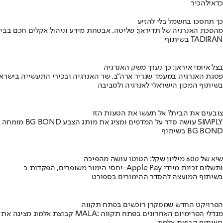
כדאי
להכיר
כך תחסכו בחשמל בלי להזיע
מהפכת האנרגיה של תדיראן: שליטה, אבטחת מידע וניהול אקלים חכם בבי
בשיתוף TADIRAN
בצל איומי איראן: כך נערך משק האנרגיה
פסגת האנרגיה במעמד שגריר ארה"ב, שר האנרגיה ובכירי התעשייה בישראל
בשיתוף המכון הישראלי לאנרגיה ולסביבה
צובעים את הבית? אל תעשו את הטעות הזו
מומחה BG BOND עושה סדר על המדפים ומציג את מותג הצבע SIMPLY
בשיתוף BG BOND
שיא של 600 מיליון שקל: הטוטו עושה מהפיכה
יחסי הימור משופרים, הפקדות ב-Apple Pay ותשלום זכיות מיידי
בשיתוף המועצה להסדר ההימורים בספורט
הפרויקט החדש שמסקרן רוכשים בפתח תקווה
קבוצת אלמוג מציגה את פרויקט MALA: מגדלי הפרימיום האחרונים בפתח תקווה