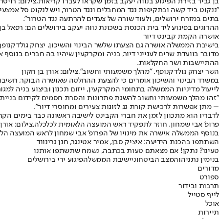
בן גביר בזירת הפיגוע בנווה יעקב בזמן שקראו לעברו קריאות,צילום: רויטר
"ננקוט ביד קשה ובתקיפות נגד המחבלים ונגד הטרור, ויש לנקוט סל אמצ
בתים במזרח ירושלים, ולעוד שורה של צעדים להרתעה נגד הטרור".
ההרוגים בפיגוע ליד בית הכנסת בשכונת נווה יעקב בירושלים הם: רפאל בן אליהו (56), אלי מזרחי (40), נטלי מזרחי (40), אשר נתן (14), שאול חי (68), אירינה קורולובה, ואי
אושרה הקמת קבינט דיור
בישיבת הממשלה אושרה גם הצעתו של
שר הבינוי והשיכון, יצחק גולדקנופף
מדובר בוועדת שרים לענייני דיור, בניה ומקרקעין שיהיו בה חברים בנוסף
ההתיישבות ושר החקלאות.
השר יצחק גולדקנופף. "מהלך משמעותי וחשוב",צילום: אורן בן חקון
במשרד הבינוי והשיכון אומרים כי להצעת ההחלטה שאושרה הבוקר, חשיבות
לייעול מדיניות הממשלה בתחומי המקרקעין, ייזום תכנון וביצוע בניה למגו
"זהו מהלך משמעותי וחשוב להשגת פתרונות והסרת חסמים לקידום בניית 
– מתן אפשרות לרכישת קורת גג לזוגות צעירים ומחוסרי דיור".
לדבריו הוא מתכוון לזמן את חברי הקבינט לישיבה ראשונה כבר בימים הקר
פרופ' אבי שמחון. חוזר לתפקיד ראש המועצה הלאומית לכלכלה,צילום: אורן 
בנוסף הממשלה אישרה את מינויו של הפרופ' אבי שמחון לראש המועצה הלאומית לכלכלה במשרד ר
השתתפו בהכנת הידיעה: איציק סבן, אמיר אטינגר, חנן גרינווד
טעינו? נתקן! אם מצאתם טעות בכתבה, נשמח שתשתפו אותנו
בנימין נתניהו
המצב הביטחוני
ישיבת הממשלה
פיגוע ירי בירושלים
מדורים
ספורט
תרבות ובידור
לייף סטייל
אוכל
תיירות