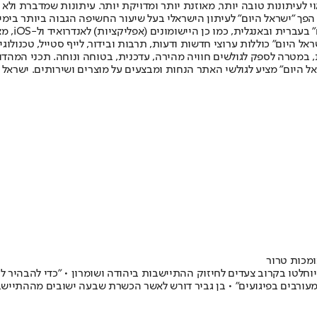
לעיתונות טובה יותר, מאוזנת יותר ומדויקת יותר. עיתונות שמדברת ולא צ
שלום. המהדורה המודפסת הראשונה פורסמה ב-30 ביולי 2007, וב-2010 הפך "ישראל היום" לעיתון הישראלי בעל שי
לחמנוביץ,
ל היום" כוללות ערוצי חדשות ודעות, תרבות ובידור, לייף סטייל, טכנולוגיה
ברית, במטרה לספק לגולשים חוויה מהירה, עדכנית, בטוחה ונוחה. תכני המה
ל היום" מציע לגולשי האתר הנחות ומבצעים על מוצרים ושירותים. ישראל 
ומכות טרור
לטו בקרוב צעדים לחיזוק ההתיישבות ביהודה ושומרון • "כדי להבהיר לט
מעורבים בפיגועים" • בן גביר דורש לאשר הכשרת שבעה ישובים מההתיישבו