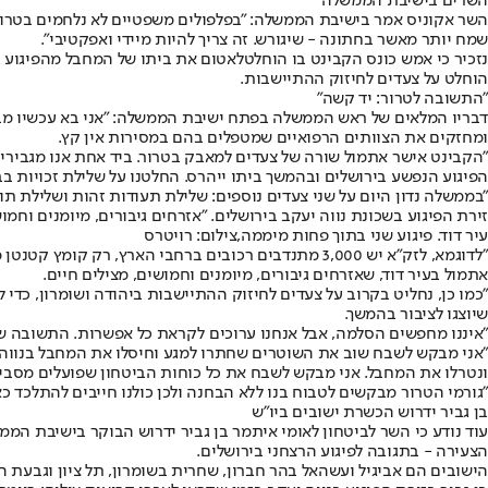
השרים בישיבת הממשלה
השר אקוניס אמר בישיבת הממשלה: "בפלפולים משפטיים לא נלחמים בטרור, 
שמח יותר מאשר בחתונה - שיגורש. זה צריך להיות מיידי ואפקטיבי".
נזכיר כי אמש כונס הקבינט בו הוחלט
לאטום את ביתו של המחבל מהפיגוע ב
הוחלט על צעדים לחיזוק ההתיישבות.
"התשובה לטרור: יד קשה"
דבריו המלאים של ראש הממשלה בפתח ישיבת הממשלה: "אני בא עכשיו מבת
ומחזקים את הצוותים הרפואיים שמטפלים בהם במסירות אין קץ.
"הקבינט אישר אתמול שורה של צעדים למאבק בטרור. ביד אחת אנו מגבירי
הפיגוע הנפשע בירושלים ובהמשך ביתו ייהרס. החלטנו על שלילת זכויות ב
"בממשלה נדון היום על שני צעדים נוספים: שלילת תעודות זהות ושלילת ת
זירת הפיגוע בשכונת נווה יעקב בירושלים. "אזרחים גיבורים, מיומנים וחמושי
עיר דוד. פיגוע שני בתוך פחות מיממה,צילום: רויטרס
"לדוגמא, לזק"א יש 3,000 מתנדבים רכובים ברחבי הארץ
אתמול בעיר דוד, שאזרחים גיבורים, מיומנים וחמושים, מצילים חיים.
"כמו כן, נחליט בקרוב על צעדים לחיזוק ההתיישבות ביהודה ושומרון, כדי
שיוצגו לציבור בהמשך.
"איננו מחפשים הסלמה, אבל אנחנו ערוכים לקראת כל אפשרות. התשובה של
"אני מבקש לשבח שוב את השוטרים שחתרו למגע וחיסלו את המחבל בנווה יע
ונטרלו את המחבל. אני מבקש לשבח את כל כוחות הביטחון שפועלים מסביב
"גורמי הטרור מבקשים לטבוח בנו ללא הבחנה ולכן כולנו חייבים להתלכד 
בן גביר ידרוש הכשרת ישובים ביו"ש
עוד נודע כי השר לביטחון לאומי איתמר בן גביר ידרוש הבוקר בישיבת ה
הצעירה - בתגובה לפיגוע הרצחני בירושלים.
הישובים הם אביגיל ועשהאל בהר חברון, שחרית בשומרון, תל ציון וגבעת 