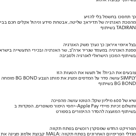
בשיתוף קבוצת אלמוג
כך תחסכו בחשמל בלי להזיע
מהפכת האנרגיה של תדיראן: שליטה, אבטחת מידע וניהול אקלים חכם בבי
בשיתוף TADIRAN
בצל איומי איראן: כך נערך משק האנרגיה
פסגת האנרגיה במעמד שגריר ארה"ב, שר האנרגיה ובכירי התעשייה בישראל
בשיתוף המכון הישראלי לאנרגיה ולסביבה
צובעים את הבית? אל תעשו את הטעות הזו
מומחה BG BOND עושה סדר על המדפים ומציג את מותג הצבע SIMPLY
בשיתוף BG BOND
שיא של 600 מיליון שקל: הטוטו עושה מהפיכה
יחסי הימור משופרים, הפקדות ב-Apple Pay ותשלום זכיות מיידי
בשיתוף המועצה להסדר ההימורים בספורט
הפרויקט החדש שמסקרן רוכשים בפתח תקווה
קבוצת אלמוג מציגה את פרויקט MALA: מגדלי הפרימיום האחרונים בפתח תקווה