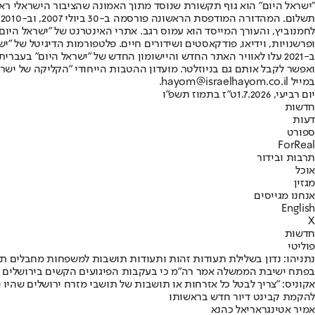
"ישראל היום" הוא גוף תקשורת שנוסד מתוך האמונה שהציבור הישראלי ראוי 
ת
ופרשנויות, וידיאו, פודקאסטים ושידורים חיים. פלטפורמות הדיגיטל של "ישרא
ב-2021 עלו לאוויר האתר החדש והיישומון החדש של "ישראל היום" בע
ואפשר לקבל אותם גם בניוזלטר. מועדון ההטבות הייחודי "הקליקה של ישרא
במייל hayom@israelhayom.co.il.
יום רביעי, 1.7.2026
ט"ז בתמוז תשפ"ו
חדשות
דעות
ספורט
ForReal
תרבות ובידור
אוכל
מגזין
אנחנו מגייסים
English
X
חדשות
פוליטי
נתניהו: נדון בשלילת תעודות זהות ותעודות תושבות למשפחות מחבלים ת
בפתח ישיבת הממשלה אמר רה"מ כי בעקבות הפיגועים הקשים בירושלים יוח
אקוניס: "צריך לבטל כל אזרחות או תושבות של תושבי מזרח ירושלים שהיו 
להקמת קבינט דיור חדש בראשותו
אמיר אטינגר
אריאל כהנא