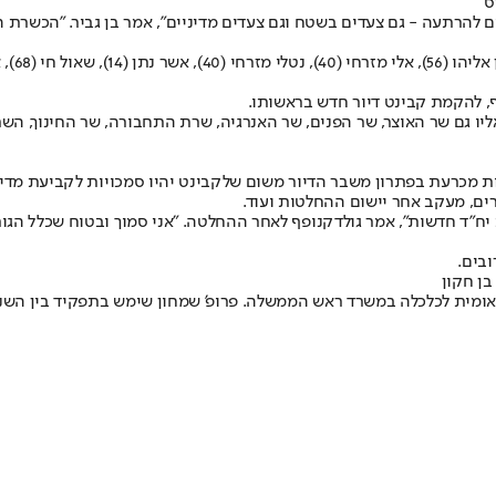
ס
עים להרתעה - גם צעדים בשטח וגם צעדים מדיניים", אמר בן גביר. "הכש
ליה סוסנסקי (26).
, להקמת קבינט דיור חדש בראשותו.
 אליו גם שר האוצר, שר הפנים, שר האנרגיה, שרת התחבורה, שר החינוך, ה
 מכרעת בפתרון משבר הדיור משום שלקבינט יהיו סמכויות לקביעת מדיניו
רים, מעקב אחר יישום ההחלטות ועוד.
יח״ד חדשות", אמר גולדקנופף לאחר ההחלטה. "אני סמוך ובטוח שכלל הג
ובים.
בן חקון
אש הממשלה. פרופ' שמחון שימש בתפקיד בין השנים 2016 עד 2021 וכיועץ הכלכלי של ראש הממש