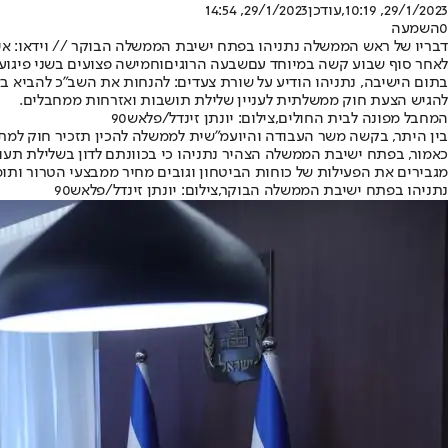
29/1/2023, 10:19
,עודכן
29/1/2023, 14:54
0
השמעה
דבריו של ראש הממשלה נתניהו בפתח ישיבת הממשלה הבוקר // וידאו: איתי 
לאחר סוף שבוע קשה במיוחד עם
שבעה הרוגים
וחמישה פצועים בשני פיגוע
בתום הישיבה, נתניהו הודיע על שורת צעדים: להנחות את השב"כ להביא ב
להגיש הצעת חוק ממשלתית לעניין שלילת תושבות ואזרחות ממחבלים.
המחבל מפונה לבית החולים,צילום: יונתן זינדל/פלאש90
בין היתר, בקשה משר העבודה והיועמ"שית לממשלה להכין תזכיר חוק למתן
כאמור, בפתח ישיבת הממשלה הצהיר נתניהו כי בכוונתם לדון בשלילת תעוד
מגבירים את הפעילות של כוחות הביטחון וגובים מחיר ממבצעי הטרור ותומ
נתניהו בפתח ישיבת הממשלה הבוקר,צילום: יונתן זינדל/פלאש90