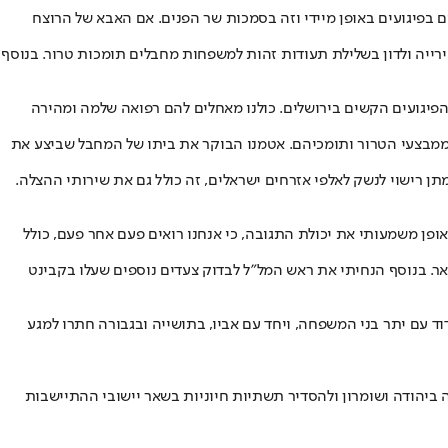
 בפיגועים באופן מיידי וזה בסמכות שר הפנים. אם האבא של הרוצח
לי ירייה ולדון בשלילת תעודות זהות למשפחות מחבלים תומכות טרור. בנוסף
פיגועים הקשים בירושלים. כולנו מאחלים להם רפואה שלמה ומהירה
ר ממבצעי הטרור ותומכיהם. אטמנו הבוקר את ביתו של המחבל שביצע את
ן רישוי לנשק לאלפי אזרחים ישראלים, זה כולל גם את שירותי ההצלה.
 מגדיל באופן משמעותי את יכולת התגובה, כי אנחנו רואים פעם אחר פעם, כולל
אר. בנוסף הנחיתי את ראש המל"ל לבדוק צעדים נוספים שעלו בקבינט
ד עם יתר בני המשפחה, ויחד עם אביו, בתושייה ובגבורה חתרו למגע
ביהודה ושומרון ולהסדיר תשתיות חיוניות בשאר יישובי ההתיישבות