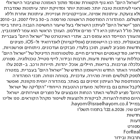
"ישראל היום" הוא גוף תקשורת שנוסד מתוך האמונה שהציבור הישראלי
ראוי לעיתונות טובה יותר, מאוזנת יותר ומדויקת יותר. עיתונות שמדברת
ולא צועקת. עיתונות אמינה, אובייקטיבית ועניינית. עיתונות אחרת וללא
תשלום. המהדורה המודפסת הראשונה פורסמה ב-30 ביולי 2007, וב-2010
הפך "ישראל היום" לעיתון הישראלי בעל שיעור החשיפה הגבוה ביותר בימי
חול. מו"ל העיתון היא ד"ר מרים אדלסון. העורך הראשי הוא עמר לחמנוביץ,
והעורך המייסד הוא עמוס רגב. אתרי האינטרנט של "ישראל היום" בעברית
ובאנגלית, כמו כן היישומונים (אפליקציות) לאנדרואיד ול-iOS, מציגים
חדשות מסביב לשעון, תוכן בלעדי, מבזקים ועדכונים, ניתוחים ופרשנויות,
וידיאו, פודקאסטים ושידורים חיים. פלטפורמות הדיגיטל של "ישראל היום"
כוללות ערוצי חדשות ודעות, תרבות ובידור, לייף סטייל, טכנולוגיה, ספורט,
כלכלה וצרכנות, בריאות, חיילים, אוכל, יהדות, תיירות ורכב. ב-2021 עלו
לאוויר האתר החדש והיישומון החדש של "ישראל היום" בעברית, במטרה
לספק לגולשים חוויה מהירה, עדכנית, בטוחה ונוחה. תכני המהדורה
המודפסת של העיתון זמינים גם באתר, במהדורה יומית מקוונת, ואפשר
לקבל אותם גם בניוזלטר. מועדון ההטבות הייחודי "הקליקה של ישראל
היום" מציע לגולשי האתר הנחות ומבצעים על מוצרים ושירותים. ישראל
היום פתוח להערות, לביקורת ולהצעות לשיפור מקהל הקוראים. פנו אלינו
במייל hayom@israelhayom.co.il.
יום שני, 22.6.2026
ז' בתמוז תשפ"ו
חדשות
דעות
ספורט
ForReal
תרבות ובידור