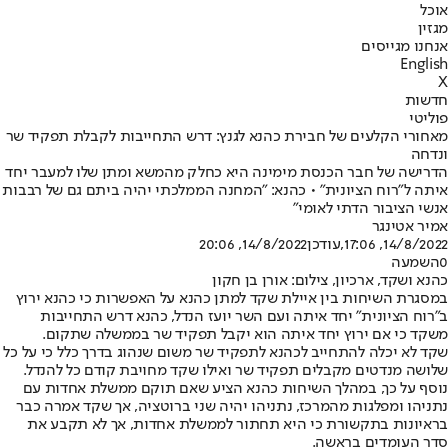
אוכל
מגזין
אנחנו מגייסים
English
X
חדשות
פוליטי
מאחורי הקלעים של חבירת כהנא לגנץ: דרש התחייבות לקבלת תפקיד שר
ונדחה
הדרישה של חבר הכנסת מימינה היא כחלק מהמשא ומתן שלו למעבר יחד
איתה ל"רוח הציונית" • כהנא: "המחנה הממלכתי יהיה ביתם גם של רבבות
אנשי הציבור הדתי לאומי"
אמיר אטינגר
14/8/2022, 17:06
,עודכן
14/8/2022, 20:06
0
השמעה
כהנא ושקד, ארכיון, צילום: אורן בן חקון
במסגרת השיחות בין איילת שקד למתן כהנא על האפשרות כי כהנא ירוץ
ב"רוח הציונית" יחד איתה ועם השר יועז הנדל, כהנא דרש התחייבות
משקד כי אם ירוץ יחד איתה הוא יקבל תפקיד שר בממשלה שתקום.
שקד לא יכלה להתחייב לכהנא לתפקיד שר משום שנהוג בדרך כלל כי על כל
שלושה מנדטים מקבלים תפקיד שר ואילו שקד מחויבת קודם כל להנדל.
נוסף על כך, במהלך השיחות כהנא הציע שאם תוקם ממשלת אחדות עם
נתניהו ומפלגות מהמרכז, נתניהו יהיה שני ברוטציה, אך שקד אמרה כבר
בראיונות בתקשורת כי היא תחתור לממשלת אחדות, אך לא תקבע את
סדר העומדים בראשה.