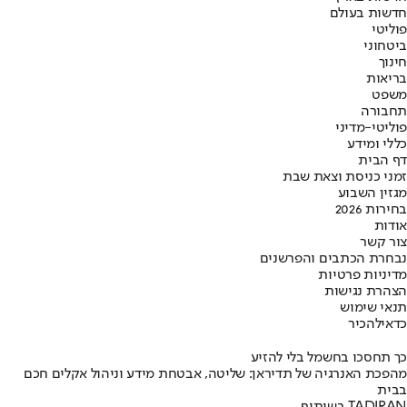
חדשות בעולם
פוליטי
ביטחוני
חינוך
בריאות
משפט
תחבורה
פוליטי-מדיני
כללי ומידע
דף הבית
זמני כניסת וצאת שבת
מגזין השבוע
בחירות 2026
אודות
צור קשר
נבחרת הכתבים והפרשנים
מדיניות פרטיות
הצהרת נגישות
תנאי שימוש
כדאי
להכיר
כך תחסכו בחשמל בלי להזיע
מהפכת האנרגיה של תדיראן: שליטה, אבטחת מידע וניהול אקלים חכם
בבית