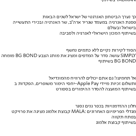
בשיתוף TADIRAN
כך נערך הביטחון האנרגטי של ישראל לשנים הבאות
פסגת האנרגיה במעמד שגריר ארה"ב, שר האנרגיה ובכירי התעשייה
בישראל ובעולם
בשיתוף המכון הישראלי לאנרגיה ולסביבה
הסוד לקירות נקיים ללא כתמים נחשף
מומחה BG BOND עושה סדר על המדפים ומציג את מותג הצבע SIMPLY
בשיתוף BG BOND
אל תחמיצו! גם אתם יכולים להרוויח מהמונדיאל
יחסי הימור משופרים, הפקדות ב-Apple Pay ותשלום זכיות מיידי
בשיתוף המועצה להסדר ההימורים בספורט
חלון ההזדמנויות בכפר גנים נסגר
קבוצת אלמוג מציגה את פרויקט MALA: מגדלי הפרימיום האחרונים
בפתח תקווה
בשיתוף קבוצת אלמוג