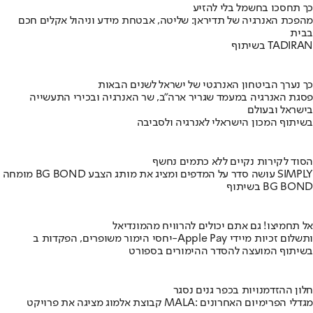
כך תחסכו בחשמל בלי להזיע
מהפכת האנרגיה של תדיראן: שליטה, אבטחת מידע וניהול אקלים חכם
בבית
בשיתוף TADIRAN
כך נערך הביטחון האנרגטי של ישראל לשנים הבאות
פסגת האנרגיה במעמד שגריר ארה"ב, שר האנרגיה ובכירי התעשייה
בישראל ובעולם
בשיתוף המכון הישראלי לאנרגיה ולסביבה
הסוד לקירות נקיים ללא כתמים נחשף
מומחה BG BOND עושה סדר על המדפים ומציג את מותג הצבע SIMPLY
בשיתוף BG BOND
אל תחמיצו! גם אתם יכולים להרוויח מהמונדיאל
יחסי הימור משופרים, הפקדות ב-Apple Pay ותשלום זכיות מיידי
בשיתוף המועצה להסדר ההימורים בספורט
חלון ההזדמנויות בכפר גנים נסגר
קבוצת אלמוג מציגה את פרויקט MALA: מגדלי הפרימיום האחרונים