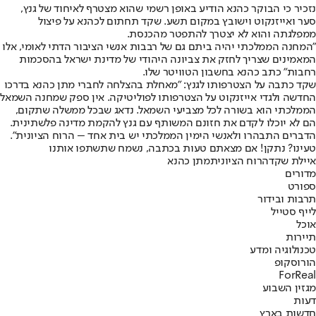
נזכיר כי הבוקר כהנא הודיע באופן רשמי שהוא מצטרף לאיחוד של גנץ,
סער ואייזנקוט וישובץ במקום תשע. שקד תחתום לכהנא על פיצול
ממפלגתה והוא לא יצטרך להתפטר מהכנסת.
"המחנה הממלכתי יהיה ביתם גם של רבבות אנשי הציבור הדתי לאומי, אלו
המאמינים שצריך לחזק את צביונה היהודי של מדינת ישראל בהסכמות
רחבות" כתב כהנא בחשבון הטוויטר שלו.
שקד כתבה על הצטרפותו לגנץ: ‏"מאחלת בהצלחה לחברי מתן כהנא בדרכו
החדשה ולגדי אייזנקוט על הצטרפותו לפוליטיקה. אין ספק שמחנה השמאל
הממלכתי הוא בשורה לכל מצביעי השמאל. נדאג שבכל ממשלה שתקום,
הם לא יוכלו לקדם את חזונם המשותף עם גנץ להקמת מדינה פלשתינית.
הדברים התבהרו ולאנשי הימין הממלכתי יש בית אחד – הרוח הציונית".
טעינו? נתקן! אם מצאתם טעות בכתבה, נשמח שתשתפו אותנו
איילת שקד
הרוח הציונית
מתן כהנא
מדורים
ספורט
תרבות ובידור
לייף סטייל
אוכל
תיירות
טכנולוגיה ומדע
הורוסקופ
ForReal
מגזין השבוע
דעות
חדשות בארץ