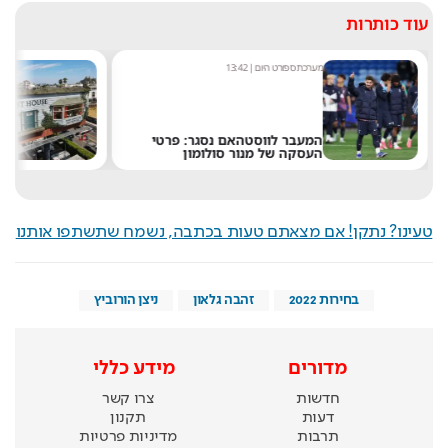
עוד כותרות
מערכת ספורט היום
|
13:42
מערכ
המעבר לווסטהאם נסגר: פרטי
"אנ
העסקה של מנור סולומון
שלט
טעינו? נתקן! אם מצאתם טעות בכתבה, נשמח שתשתפו אותנו
בחירות 2022
זהבה גלאון
ניצן הורוביץ
מדורים
מידע כללי
חדשות
צרו קשר
דעות
תקנון
תרבות
מדיניות פרטיות