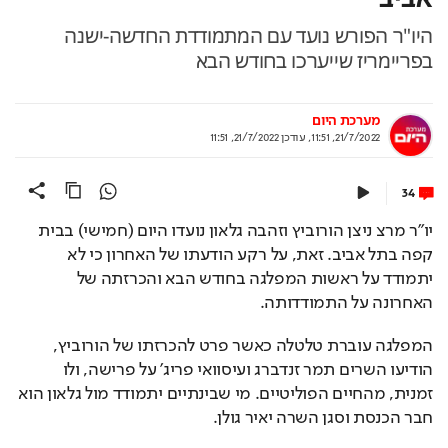
היו"ר הפורש נועד עם המתמודדת החדשה-ישנה
בפריימריז שייערכו בחודש הבא
מערכת היום
21/7/2022, 11:51
,
עודכן
21/7/2022, 11:51
34
יו"ר מרצ ניצן הורוביץ וזהבה גלאון נועדו היום (חמישי) בבית 
קפה בתל אביב. זאת, על רקע הודעתו של האחרון כי לא 
יתמודד על ראשות המפלגה בחודש הבא והכרזתה של 
האחרונה על התמודדותה.
המפלגה עוברת טלטלה כאשר פרט להכרזתו של הורוביץ, 
הודיעו השרים תמר זנדברג ועיסוואי פריג' על פרישה, ולו 
זמנית, מהחיים הפוליטיים. מי שבינתיים יתמודד מול גלאון הוא 
חבר הכנסת וסגן השרה יאיר גולן. 