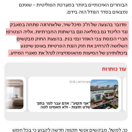
הבוחרים האיכותיים ביותר במערכת הפוליטית - שאינם 
נמצאים בסדר הגודל הזה בידם.
מדובר בהצעה של ח"כ מיכל שיר, שלאחרונה פתחה במאבק 
נגד הליכוד גם במליאה וגם ברשתות החברתיות. אליה הצטרפו 
חברי הכנסת צבי האוזר ובני בגין. בהצעת החוק מבקשים 
השלושה להרחיב את חוק הגנת הפרטיות באופן שיפגע 
ביכולותיהן של הסיעות מהאופוזיציה לנהל את מאגרי המידע.
עוד כותרות
מערכת היום
|
16:02
אסף ג
"אני תקוע": אדם עבר לגור בתוך
רוצ
שלט חוצות - ולא תאמינו למה
במל
כך, למשל, מבקשים אנשי תקווה חדשה לקבוע כי בכל חמש 