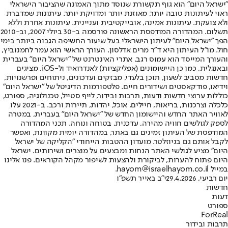
"ישראל היום" הוא גוף תקשורת שנוסד מתוך האמונה שהציבור הישראלי
ראוי לעיתונות טובה יותר, מאוזנת יותר ומדויקת יותר. עיתונות שמדברת
ולא צועקת. עיתונות אמינה, אובייקטיבית ועניינית. עיתונות אחרת וללא
תשלום. המהדורה המודפסת הראשונה פורסמה ב-30 ביולי 2007, וב-2010
הפך "ישראל היום" לעיתון הישראלי בעל שיעור החשיפה הגבוה ביותר בימי
חול. מו"ל העיתון היא ד"ר מרים אדלסון. העורך הראשי הוא עמר לחמנוביץ,
והעורך המייסד הוא עמוס רגב. אתרי האינטרנט של "ישראל היום" בעברית
ובאנגלית, כמו כן היישומונים (אפליקציות) לאנדרואיד ול-iOS, מציגים
חדשות מסביב לשעון, תוכן בלעדי, מבזקים ועדכונים, ניתוחים ופרשנויות,
וידיאו, פודקאסטים ושידורים חיים. פלטפורמות הדיגיטל של "ישראל היום"
כוללות ערוצי חדשות ודעות, תרבות ובידור, לייף סטייל, טכנולוגיה, ספורט,
כלכלה וצרכנות, בריאות, חיילים, אוכל, יהדות, תיירות ורכב. ב-2021 עלו
לאוויר האתר החדש והיישומון החדש של "ישראל היום" בעברית, במטרה
לספק לגולשים חוויה מהירה, עדכנית, בטוחה ונוחה. תכני המהדורה
המודפסת של העיתון זמינים גם באתר, במהדורה יומית מקוונת, ואפשר
לקבל אותם גם בניוזלטר. מועדון ההטבות הייחודי "הקליקה של ישראל
היום" מציע לגולשי האתר הנחות ומבצעים על מוצרים ושירותים. ישראל
היום פתוח להערות, לביקורת ולהצעות לשיפור מקהל הקוראים. פנו אלינו
במייל hayom@israelhayom.co.il.
יום רביעי, 29.4.2026
י"ב באייר תשפ"ו
חדשות
דעות
ספורט
ForReal
תרבות ובידור