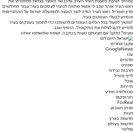
במהלך ישיבת מועצת העיר הערב עדכן שר האוצר בצלאל סמוטריץ' את
ראש העיר אוהד שגב כי אושר מתווה לפיצוי לעסקים בעיר עבור החודשים
מרץ ואפריל. ראש העיר הודה לשר האוצר ולממשלת ישראל על ההתגייסות
והסיוע לבעלי העסקים בעיר.
"נמשיך לפעול בכל הכלים העומדים לרשותנו כדי לתמוך בעסקים בעיר
ולסייע להם לצלוח את התקופה", הוסיף שגב.
טעינו? נתקן! אם מצאתם טעות בכתבה, נשמח שתשתפו אותנו
עקבו אחרינו
G
o
o
g
l
e
News
עכו
מדורים
ספורט
תרבות ובידור
לייף סטייל
אוכל
תיירות
טכנולוגיה ומדע
הורוסקופ
ForReal
מגזין השבוע
דעות
חדשות בארץ
חדשות בעולם
פוליטי