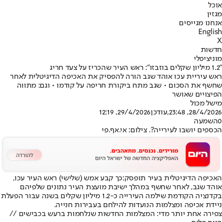
אוכל
מגזין
אנחנו מגייסים
English
X
חדשות
מוניציפלי
"1.2 מיליון שקלים בוזבזו": ראש העיר שהכריז על צעד חריג
ראש עיריית עכו אוהד שגב הורה להפסיק את האכיפה הדיגיטלית לאחר
שחשף את הסכום • שגב מתח ביקורת חריפה על קודמו • וגם: מתווה
הפיצויים שאושר
מישל מכול
28/4/2026, 23:48
,עודכן
29/4/2026, 12:19
0
השמעה
הכספים יושבו לעירייה?. צילום: אי.אף.פי
האכיפה הדיגיטלית בעיר תופסק:
כך קבע אמש (שלישי) ראש העיר עכו,
אוהד שגב, לאחר שחשף במהלך ישיבת מועצת העיר נתונים שלפיהם
בקדנציה הקודמת שילמה העירייה כ-1.2 מיליון שקלים בשנה עבור הפעלת
ניידת אכיפה ומצלמות הנועדות להילחם בעבירות חנייה.
צפירה אחת יותר מדי: המצלמות החדשות שנלחמות ברעש בכבישים //