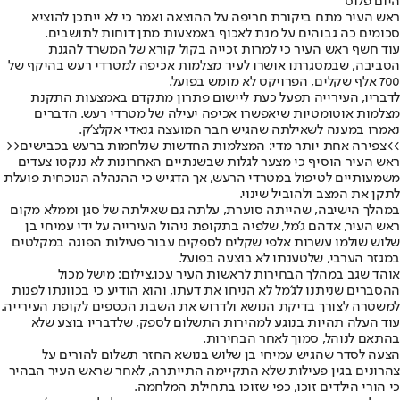
היום פלוס
ראש העיר מתח ביקורת חריפה על ההוצאה ואמר כי לא ייתכן להוציא
סכומים כה גבוהים על מנת לאכוף באמצעות מתן דוחות לתושבים.
עוד חשף ראש העיר כי למרות זכייה בקול קורא של המשרד להגנת
הסביבה, שבמסגרתו אושרו לעיר מצלמות אכיפה למטרדי רעש בהיקף של
700 אלף שקלים, הפרויקט לא מומש בפועל.
לדבריו, העירייה תפעל כעת ליישום פתרון מתקדם באמצעות התקנת
מצלמות אוטומטיות שיאפשרו אכיפה יעילה של מטרדי רעש. הדברים
נאמרו במענה לשאילתה שהגיש חבר המועצה גנאדי אקלצ'ק.
>>צפירה אחת יותר מדי: המצלמות החדשות שנלחמות ברעש בכבישים<<
ראש העיר הוסיף כי מצער לגלות שבשנתיים האחרונות לא ננקטו צעדים
משמעותיים לטיפול במטרדי הרעש, אך הדגיש כי ההנהלה הנוכחית פועלת
לתקן את המצב ולהוביל שינוי.
במהלך הישיבה, שהייתה סוערת, עלתה גם שאילתה של סגן וממלא מקום
ראש העיר, אדהם ג'מל, שלפיה בתקופת ניהול העירייה על ידי עמיחי בן
שלוש שולמו עשרות אלפי שקלים לספקים עבור פעילות הפוגה במקלטים
במגזר הערבי, שלטענתו לא בוצעה בפועל.
אוהד שגב במהלך הבחירות לראשות העיר עכו,צילום: מישל מכול
ההסברים שניתנו לג'מל לא הניחו את דעתו, והוא הודיע כי בכוונתו לפנות
למשטרה לצורך בדיקת הנושא ולדרוש את השבת הכספים לקופת העירייה.
עוד העלה תהיות בנוגע למהירות התשלום לספק, שלדבריו בוצע שלא
בהתאם לנוהל, סמוך לאחר הבחירות.
הצעה לסדר שהגיש עמיחי בן שלוש בנושא החזר תשלום להורים על
צהרונים בגין פעילות שלא התקיימה התייתרה, לאחר שראש העיר הבהיר
כי הורי הילדים זוכו, כפי שזוכו בתחילת המלחמה.