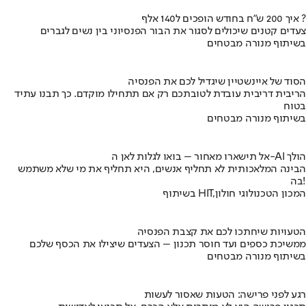
איך 200 ש"ח בחודש הופכים ל140 אלף ?
צעדים קטנים שיכולים לסגור את הבור הפנסיוני בין נשים לגברים
בשיתוף מנורה מבטחים
הסוד של איינשטיין שיגדיל לכם את הפנסיה
הריבית דריבית עובדת לטובתכם רק אם תתחילו מוקדם. כך תבנו עתיד
בטוח
בשיתוף מנורה מבטחים
אל תישארו מאחור – בואו לגלות לאן ה-AI הולך
הבינה המלאכותית לא תחליף אנשים, היא תחליף את מי שלא משתמש
בה!
בשיתוף HIT,המכון הטכנולוגי חולון
הטעויות שיחתכו לכם את קצבת הפנסיה
ממשיכת כספים ועד חוסר תכנון – הצעדים שיצילו את הכסף שלכם
בשיתוף מנורה מבטחים
רגע לפני פרישה: הטעות שאסור לעשות