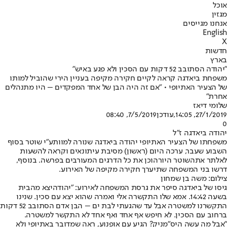
אוכל
מגזין
אנחנו מגייסים
English
X
חדשות
בארץ
"יהודה הסתובב 52 דקות עם הסכין ולא פגע באיש"
משפחת ביאדגה קראה לקיים חקירה מקיפה בעניין הירי שהוביל למותו
של הצעיר האתיופי • "אם זה היה הבן של אחד המפקדים – היו מתנהלים
אחרת"
שלומי דיאז
27/1/2019, 14:05
,עודכן
7/5/2019, 08:40
0
יהודה ביאדגה ז"ל
משפחתו של הצעיר האתיופי יהודה ביאדגה ש
נורה למוות
ע"י שוטר בסוף
השבוע שעבר, ערכה היום (ראשון) מסיבת עיתונאים וקראה להשעות
לאלתר את
השוטר היורה
וכן את כל הדרגים המעורבים בפרשה. בנוסף,
דרשו בני המשפחה שתיערך חקירה מקיפה של האירוע.
צילום: משה בן שמחון
גיסו של ביאדגה סיפר את גרסת המשפחה לאירוע: "
יהודה
יצא מהבית
בשעה 14:42. אמא שלו התקשרה אלי ואמרה שהוא יצא עם סכין. שנינו
התקשרנו למשטרה אבל עד שהגעתי לבת ים – הבן אדם הסתובב 52 דקות
ברחוב עם הסכין. לא חיפש אף אחד ואף אחד לא התקשר למשטרה.
"אבל מה עשה היס"מניק? הגיע עם אופנוע, ראה שמדובר באתיופי ולא