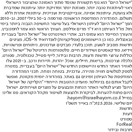
"ישראל היום" הוא גוף תקשורת שנוסד מתוך האמונה שהציבור הישראלי
ראוי לעיתונות טובה יותר, מאוזנת יותר ומדויקת יותר. עיתונות שמדברת
ולא צועקת. עיתונות אמינה, אובייקטיבית ועניינית. עיתונות אחרת וללא
תשלום. המהדורה המודפסת הראשונה פורסמה ב-30 ביולי 2007, וב-2010
הפך "ישראל היום" לעיתון הישראלי בעל שיעור החשיפה הגבוה ביותר בימי
חול. מו"ל העיתון היא ד"ר מרים אדלסון. העורך הראשי הוא עמר לחמנוביץ,
והעורך המייסד הוא עמוס רגב. אתרי האינטרנט של "ישראל היום" בעברית
ובאנגלית, כמו כן היישומונים (אפליקציות) לאנדרואיד ול-iOS, מציגים
חדשות מסביב לשעון, תוכן בלעדי, מבזקים ועדכונים, ניתוחים ופרשנויות,
וידיאו, פודקאסטים ושידורים חיים. פלטפורמות הדיגיטל של "ישראל היום"
כוללות ערוצי חדשות ודעות, תרבות ובידור, לייף סטייל, טכנולוגיה, ספורט,
כלכלה וצרכנות, בריאות, חיילים, אוכל, יהדות, תיירות ורכב. ב-2021 עלו
לאוויר האתר החדש והיישומון החדש של "ישראל היום" בעברית, במטרה
לספק לגולשים חוויה מהירה, עדכנית, בטוחה ונוחה. תכני המהדורה
המודפסת של העיתון זמינים גם באתר, במהדורה יומית מקוונת, ואפשר
לקבל אותם גם בניוזלטר. מועדון ההטבות הייחודי "הקליקה של ישראל
היום" מציע לגולשי האתר הנחות ומבצעים על מוצרים ושירותים. ישראל
היום פתוח להערות, לביקורת ולהצעות לשיפור מקהל הקוראים. פנו אלינו
במייל hayom@israelhayom.co.il.
יום שלישי, 12.5.2026
כ"ה באייר תשפ"ו
חדשות
דעות
ספורט
ForReal
תרבות ובידור