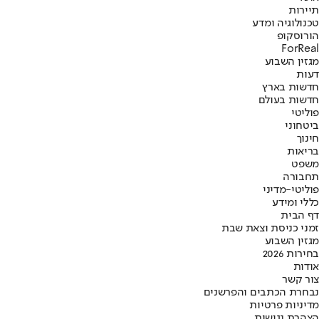
תיירות
טכנולוגיה ומדע
הורוסקופ
ForReal
מגזין השבוע
דעות
חדשות בארץ
חדשות בעולם
פוליטי
ביטחוני
חינוך
בריאות
משפט
תחבורה
פוליטי-מדיני
כללי ומידע
דף הבית
זמני כניסת וצאת שבת
מגזין השבוע
בחירות 2026
אודות
צור קשר
נבחרת הכתבים והפרשנים
מדיניות פרטיות
הצהרת נגישות