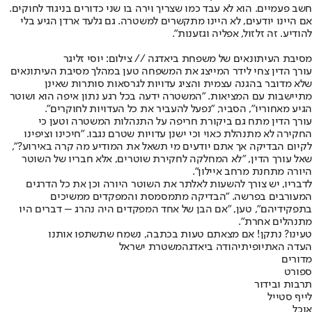
חשב פעמיים. הוא לא עבד כמו שצריך וירה בו שני כדורים בניגוד לחוקים.
אם היינו יודעים, לא היינו מתקשרים למשטרה. גם גלעד ארדן הגיע בלי
להודיע. זה זלזול, אפליה וגזענות".
מסיבת העיתונאים של משפחת ביאדגה // צילום: יוסי זליגר
עורך הדין צחי לידר המייצג את המשפחה טען במהלך מסיבת העיתונאים
שלא מדובר בהגנה עצמית והציג עדויות לגרסאות סותרות שאינן
מתיישבות עם המציאות. "המשטרה ידעה בכל רגע נתון איפה הוא ושוטר
הגיע מאחוריו", הסביר, "נפעל להעביר את כל העדויות לחוקרים".
עורך הדין מתח גם ביקורת חריפה על התנהלות המשטרה וטען כי
החקירה לא מתנהלת כאוי וכי ישנן עדויות שטרם נגבו. "חיכינו וציפינו
לקיום הבדיקה אך אתם יודעים מי תשאל את המודיע מה קרה באירוע?",
שאל עורך הדין, "לא המחלקה לחקירת שוטרים, אלא חבריו של השוטר
היורה מתחנת מרחב איילון".
לדבריו, יש צורך להשעות לאלתר את השוטר היורה וכן את כל הדרגים
המעורבים בפרשה. "הבדיקה מתמסמסת והמפקדים ממשיכים
בתפקידיהם", טען, "אם הבן של אחד המפקדים היה נהרג – דברים היו
מתנהלים אחרת".
טעינו? נתקן! אם מצאתם טעות בכתבה, נשמח שתשתפו אותנו
העדה האתיופית
יהודה ביאדגה
משטרת ישראל
מדורים
ספורט
תרבות ובידור
לייף סטייל
אוכל