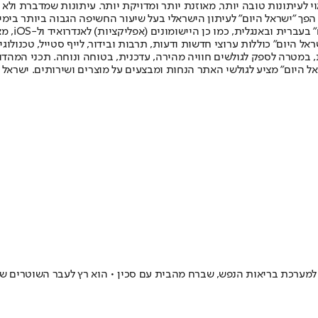
לעיתונות טובה יותר, מאוזנת יותר ומדויקת יותר. עיתונות שמדברת ולא צ
שלום. המהדורה המודפסת הראשונה פורסמה ב-30 ביולי 2007, וב-2010 הפך "ישראל היום" לעיתון הישראלי בעל שי
לחמנוביץ,
ל היום" כוללות ערוצי חדשות ודעות, תרבות ובידור, לייף סטייל, טכנולוגיה
ברית, במטרה לספק לגולשים חוויה מהירה, עדכנית, בטוחה ונוחה. תכני המה
ל היום" מציע לגולשי האתר הנחות ומבצעים על מוצרים ושירותים. ישראל 