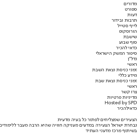
מדורים
ספורט
דעות
תרבות ובידור
לייף סטייל
הורוסקופ
שישבת
סוף שבוע
כדאי להכיר
סיפור המשק הישראלי
נדל"ן
ראשי
זמני כניסת וצאת השבת
מידע כללי
זמני כניסת וצאת שבת
ראשי
צרו קשר
מדיניות פרטיות
Hosted by SPD
כדאי
להכיר
הצעירים שמצליחים לפתור כל בעיה מדעית
נבחרת ישראל הצעירה במדעים מעניקה חוויה שהיא הרבה מעבר ללימודים
בשיתוף מרכז מדעני העתיד