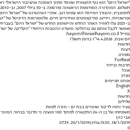
"ישראל היום" הוא גוף תקשורת שנוסד מתוך האמונה שהציבור הישראלי ראוי 
ת
ופרשנויות, וידיאו, פודקאסטים ושידורים חיים. פלטפורמות הדיגיטל של "ישרא
ב-2021 עלו לאוויר האתר החדש והיישומון החדש של "ישראל היום" בע
ואפשר לקבל אותם גם בניוזלטר. מועדון ההטבות הייחודי "הקליקה של ישרא
במייל hayom@israelhayom.co.il.
יום שבת, 4.4.2026
י"ז בניסן תשפ"ו
חדשות
דעות
ספורט
ForReal
תרבות ובידור
אוכל
מגזין
אנחנו מגייסים
English
X
חדשות
פלילים
צעיר ניסה לדקור שוטרים בבת ים - ונורה למוות
משפחתו של בן ה-24 התקשרה למוקד 100 וטענה כי מדובר בבחור, המוכר למערכת בריאות הנפש, שברח מהבית עם סכין • הוא רץ לעבר השוטרים שהיו במקום • אחד מהם ירה ופגע בחשוד • במח"ש פתחו בחקירת האירוע
אבי כהן
18/1/2019, 15:30
,עודכן
20/1/2019, 07:39
0