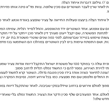
ם // צילום: דוברות איחוד הצלה
ת ים, זאת לאחר שרץ לעבר השוטרים עם סכין שלופה. צוות מד"א פינה אותו מזי
.
ל איחוד הצלה ביצענו פעולות החייאה על צעיר שנפצע באורח אנוש. לאחר מ
ום עם אופנוע. אחד השוטרים ירד מהאופנוע, והחל לסייר רגלית. עמיתו ה
לתחנת המשטרה, שם יקבל ייעוץ מעורך דין ולאחר מכן ייחקר על ידי חוקרי
עשות שימוש בטייזר שברשותם. לפני כמה שנים שוטרי משטרת בת ים, ירו 
ת, ושם התפתח עימות בינו לבין השוטרים במהלכו הם השתמשו בגז מדמי
מהמשטרה נמסר: "בהמשך לדיווח אודות אירוע הירי בבת ים, מבדיקה ראשונית עולה כי במו
 לזירת האירוע, נמסר להם כי החשוד נמלט רגלית לרחוב סמוך.
ונה לתיאור כשזה אוחז בידו סכין מטבח גדולה. השוטר קרא לחשוד לעצו
ית החולים וולפסון שם מת מפצעיו. כמו בכל אירוע דומה, נסיבות המקרה נב
ך לאולם אירועים ברחוב שידלובסקי שביבנה. לאחר שהתקבל דיווח במוק
אולם. אחד המעורבים שלף סכין ודקר את הצעיר. החשוד נמלט בלי שאחרים 
חדש שלנו
!