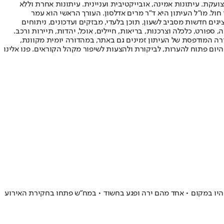
ועקת. עיתונות אמינה, אובייקטיבית ועניינית. עיתונות אחרת וללא
עור החשיפה הגבוה ביותר בימי חול. מו"ל העיתון היא ד"ר מרים אדלסון. העורך הראשי הוא עמר
 והעורך המייסד הוא עמוס רגב. אתרי האינטרנט של "ישראל היום" בעברית ובאנגלית, כמו כן היישומונים (אפליקציות) לאנדרואיד ול-iOS, מציגים חדשות מסביב לשעון, תוכן בלעדי, מבזקים ועדכונים, ניתוחים
, ספורט, כלכלה וצרכנות, בריאות, חיילים, אוכל, יהדות, תיירות ורכב.
דורה המודפסת של העיתון זמינים גם באתר, במהדורה יומית מקוונת,
היום פתוח להערות, לביקורת ולהצעות לשיפור מקהל הקוראים. פנו אלינו