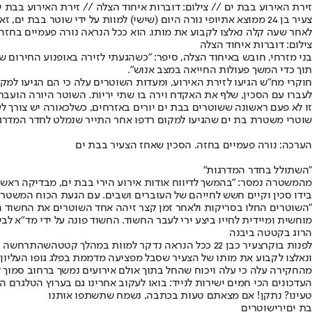
זירת האירוע בבת ים // צילום: דוברות איחוד הצלה // זירת האירוע בבת י
צעיר בן 24 ממוצא אתיופי נורה היום (שישי) למוות על ידי שוטר בב
לאחר שעה קלה נאלצו לקבוע את מותו. הוא ככל הנראה נורה פעמיים בחזהו
צילום: דוברות איחוד הצלה
בני מזרחי, חובש באיחוד הצלה, סיפר: "כשהגעתי לזירה באופנוע החירום ש
תוך כדי המשך פעולות החייאה במצב אנוש".
חוקרי מח"ש הגיעו לזירת האירוע, ומעדות השוטרים עלה כי הם הגיעו למק
לעברו עם הסכין, שלף את האקדח וירה בו שתי יריות. השוטר היורה הועבר 
זו לא פעם ראשונה ששוטרים בבת ים יורים באזרחים, כשלכאורה יש צורך ל
שוטרי משטרת בת ים שהגיעו למקום רדפו אחר התייר שנמלט לחדר המדרגו
הערכה: נורה פעמיים בחזה. הסכין שאחז הצעיר בבת ים
"השתולל בחדר המדרגות"
בידו סכין וקיים חשש לחייהם של העוברים ושבים. עם הגעת הכוח המשטרתי
"השוטרים החלו בסריקות ולאחר זמן קצר זיהה אחד השוטרים את החשוד הע
מוחשית ומיידית לחייו ביצע ירי לעבר החשוד. החשוד פונה על ידי מד"א לב
הרוג בקטטה ביבנה
לפנות בוקר
צעיר כבן 22 ככל הנראה נדקר למוות במהלך קטטה
שהתרחשה סמו
ונאלצו לקבוע את מותו של הצעיר שסבל מפציעה מדממת בפלג גופו העליון.
מהחקירה עלה כי עלה ויכוח שהחל בתוך אולם אירועים נמשך ברחוב סמוך ל
העדכונים הכי חמים ישירות לנייד: בואו לעקוב אחרינו גם בערוץ הטלגרם ה
טעינו? נתקן! אם מצאתם טעות בכתבה, נשמח שתשתפו אותנו
בת ים
ירי
שוטרים