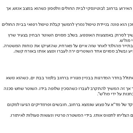
רת האירוע ברחוב ז'בוטינסקי לבית החולים וולפסון כשהוא במצב אנוש, אך
כן הוא פונה בניידת טיפול נמרץ להמשך קבלת טיפול רפואי בבית החולים
משיך לסרוק באמצעות האופנוע. בשלב מסוים השוטר הבחין בצעיר שרץ
 מח"ש.
בתייר מהולנד לאחר שזה איים על מארחיו, שהזעיקו את כוחות המשטרה.
ע ובשלב מסוים אחד השוטרים ירה לעברו ופצע אותו באורח קשה.
קד 100 של משטרת ישראל התקבל דיווח אודות צעיר שמשתולל בחדר המדרגות בבניין מגוריו ברחוב בלפור בבת ים, כשהוא נושא
ר אך זה המשיך להתקרב לעברו כשהסכין שלופה בידו. השוטר שחש סכנה
חנות על ידי מח"ש".
ד של מד"א על פצוע שנמצא ברחוב, חובשים ופרמדיקים הגיעו למקום
הצליחו לתפוס אותו. בידי המשטרה פרטיו ונעשות פעולות לאיתורו.