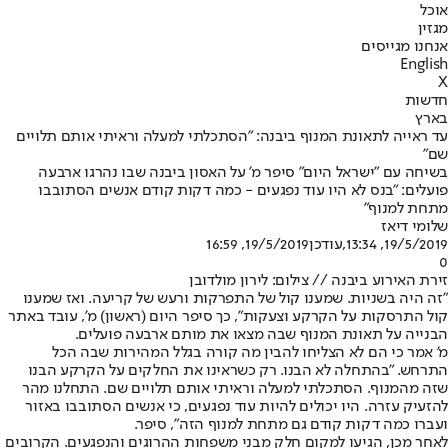
אוכל
מגזין
אנחנו מגייסים
English
X
חדשות
בארץ
עד ראייה לתאונת המנוף ביבנה: "הסתכלתי למעלה וראיתי אותם תלויים
שם"
בשיחה עם "ישראל היום" סיפר מ' על האסון ביבנה שבו נהרגו ארבעה
פועלים: "בנס לא היו עוד נפגעים - כמה דקות קודם אנשים הסתובבו
מתחת למנוף"
שלומי דיאז
19/5/2019, 13:34
,עודכן
19/5/2019, 16:59
0
זירת האירוע ביבנה // צילום: לירון מולדובן
"זה היה בשניות. שמענו קול של התפרקות ורעש של קריעה. ואז שמענו
קול התרסקות על הקרקע וצעקות", כך סיפר היום (ראשון) מ', עובד באתר
הבנייה על תאונת המנוף שבה מצאו את מותם ארבעה פועלים.
מ' אמר כי הם לא הצליחו להבין מה קורה בגלל המהירות שבה הכל
התרחש. "בהתחלה לא הבנו. רק כשראינו את החלקים על הקרקע הבנו
שזה מהמנוף. הסתכלתי למעלה וראיתי אותם תלויים שם. התחלנו מהר
להזעיק עזרה. היו יכולים להיות עוד נפגעים, כי אנשים הסתובבו באזור
ועברו כמה דקות קודם גם מתחת למנוף הזה", סיפר.
לאחר מכן, הגיעו למקום חלק מבני משפחות ההרוגים והנפגעים. הקרובים