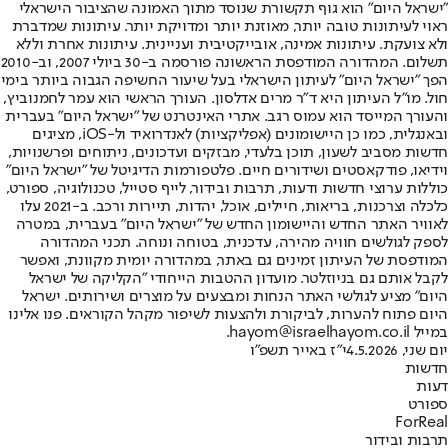
"ישראל היום" הוא גוף תקשורת שנוסד מתוך האמונה שהציבור הישראלי
ראוי לעיתונות טובה יותר, מאוזנת יותר ומדויקת יותר. עיתונות שמדברת
ולא צועקת. עיתונות אמינה, אובייקטיבית ועניינית. עיתונות אחרת וללא
תשלום. המהדורה המודפסת הראשונה פורסמה ב-30 ביולי 2007, וב-2010
הפך "ישראל היום" לעיתון הישראלי בעל שיעור החשיפה הגבוה ביותר בימי
חול. מו"ל העיתון היא ד"ר מרים אדלסון. העורך הראשי הוא עמר לחמנוביץ,
והעורך המייסד הוא עמוס רגב. אתרי האינטרנט של "ישראל היום" בעברית
ובאנגלית, כמו כן היישומונים (אפליקציות) לאנדרואיד ול-iOS, מציגים
חדשות מסביב לשעון, תוכן בלעדי, מבזקים ועדכונים, ניתוחים ופרשנויות,
וידיאו, פודקאסטים ושידורים חיים. פלטפורמות הדיגיטל של "ישראל היום"
כוללות ערוצי חדשות ודעות, תרבות ובידור, לייף סטייל, טכנולוגיה, ספורט,
כלכלה וצרכנות, בריאות, חיילים, אוכל, יהדות, תיירות ורכב. ב-2021 עלו
לאוויר האתר החדש והיישומון החדש של "ישראל היום" בעברית, במטרה
לספק לגולשים חוויה מהירה, עדכנית, בטוחה ונוחה. תכני המהדורה
המודפסת של העיתון זמינים גם באתר, במהדורה יומית מקוונת, ואפשר
לקבל אותם גם בניוזלטר. מועדון ההטבות הייחודי "הקליקה של ישראל
היום" מציע לגולשי האתר הנחות ומבצעים על מוצרים ושירותים. ישראל
היום פתוח להערות, לביקורת ולהצעות לשיפור מקהל הקוראים. פנו אלינו
במייל hayom@israelhayom.co.il.
יום שני, 4.5.2026
י"ז באייר תשפ"ו
חדשות
דעות
ספורט
ForReal
תרבות ובידור