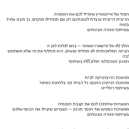
הסוד של איינשטיין שיגדיל לכם את הפנסיה
הריבית דריבית עובדת לטובתכם רק אם תתחילו מוקדם. כך תבנו עתיד
בטוח
בשיתוף מנורה מבטחים
אל תישארו מאחור – בואו לגלות לאן ה-AI הולך
הבינה המלאכותית לא תחליף אנשים, היא תחליף את מי שלא משתמש
בה!
בשיתוף HIT,המכון הטכנולוגי חולון
מהפכת הרובוטיקה לבית
מהפכת הניקיון החכם: כל הבית נקי בלחיצת כפתור
בשיתוף רונלייט
הטעויות שיחתכו לכם את קצבת הפנסיה
ממשיכת כספים ועד חוסר תכנון – הצעדים שיצילו את הכסף שלכם
בשיתוף מנורה מבטחים