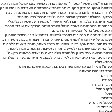
מחברת "נאות שמיר" נמסר: "התאונה קרתה כאשר עובדים של חברת 'רמא
מנופים' עסקו בפירוק מנוף באתר. לאחר שהסתיימה העבודה בו והוא פורק
לצורך העברתו לחברה בחזרה, מאחר שסיים את עבודתו באתר. הרכבת
המנוף, הפעלתו ופירוקו נעשים כולם על ידי חברת 'רמא מנופים'
ובאחריותה הבלעדית! חברת 'נאות שמיר' מקפידה על שמירת כל נהלי
הבטיחות המחמירים באתר. מנהל האתר הנחה הבוקר את עובדי חברת
'רמא מנופים' בנהלי הבטיחות הנדרשים.
"איננו יודעים את הנסיבות שגרמו לתאונה. נדגיש שוב כי עבודת הפירוק
נעשתה על ידי חברת 'רמא מנופים' שהיא חברה חיצונית בעלת ניסיון וידע
רב בתחום. היזם אסף כדורי, שהוא גם מנהל האתר, מוסר בשעות אלה את
כל המידע שברשותו כדי לסייע בחקירת נסיבות התאונה. חברת 'נאות
שמיר' מביעה צער עמוק על מותם של ארבעה בני אדם בתאונה הקשה".
העדכונים הכי חמים ישירות לנייד: בואו לעקוב אחרינו גם בערוץ הטלגרם
החדש שלנו
!
טעינו? נתקן! אם מצאתם טעות בכתבה, נשמח שתשתפו אותנו
אתר בנייה
יבנה
תאונה
מדורים
ספורט
תרבות ובידור
לייף סטייל
אוכל
תיירות
טכנולוגיה ומדע
הורוסקופ
ForReal