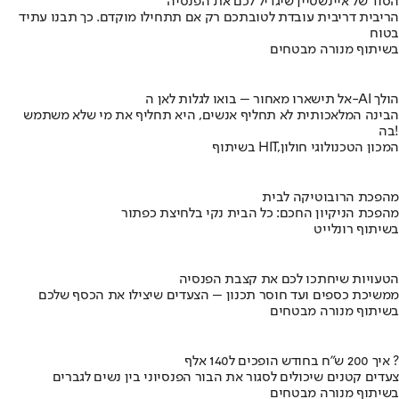
הסוד של איינשטיין שיגדיל לכם את הפנסיה
הריבית דריבית עובדת לטובתכם רק אם תתחילו מוקדם. כך תבנו עתיד
בטוח
בשיתוף מנורה מבטחים
אל תישארו מאחור – בואו לגלות לאן ה-AI הולך
הבינה המלאכותית לא תחליף אנשים, היא תחליף את מי שלא משתמש
בה!
בשיתוף HIT,המכון הטכנולוגי חולון
מהפכת הרובוטיקה לבית
מהפכת הניקיון החכם: כל הבית נקי בלחיצת כפתור
בשיתוף רונלייט
הטעויות שיחתכו לכם את קצבת הפנסיה
ממשיכת כספים ועד חוסר תכנון – הצעדים שיצילו את הכסף שלכם
בשיתוף מנורה מבטחים
איך 200 ש"ח בחודש הופכים ל140 אלף ?
צעדים קטנים שיכולים לסגור את הבור הפנסיוני בין נשים לגברים
בשיתוף מנורה מבטחים