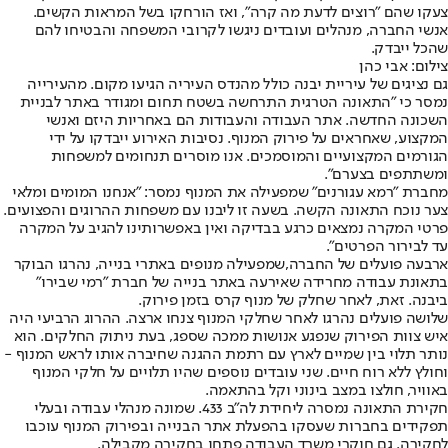
צעקו שהם "רוצים לדעת מה קרה", ואז הורחקו בשל המראות הקשים.
אנשי החברה, מנהלים ועובדים ניגשו לקרובי המשפחה והבטיחו להם
שהכל ייבדק.
צילום: אבי כהן
גם נציגים של עיריית יבנה כולל מהנדס העיריה הגיעו מקום. מהעירייה
נמסר כי "התאונה הטרגית התרחשה בשטח תחום ומגודר באתר לבניית
השכונה החדשה. אתר העבודה והעבודות הם באחריות היזם ואנשי
המקצוע, שאחראים על פירוק המנוף. נסיבות האירוע ייבדקו על ידי
הגורמים המקצועיים והמוסמכים. אנו מוסרים תנחומים למשפחות
ומשתתפים בצערם".
מחברת "רמא עגורנים" שמפעילה את המנוף נמסר: "אנחנו המומים ומלאי
צער נוכח התאונה הקשה. בשעה זו ליבנו עם משפחות ההרוגים והפצועים.
פרטי המקרה נמצאים כרגע בבדיקה ואין באפשרותינו להגיב על המקרה
עד לבירור הפרטים".
ארבעה פועלים של החברה,
שמפעילה מנופים באתרי בנייה
, נהרגו הבוקר
בתאונת עבודה מחרידה שאירעה באתר בנייה של חברת "רמי שבירו"
ביבנה. זאת, לאחר שחלק של מנוף קרס בזמן פירוק.
שלושה פועלים נהרגו לאחר שחלקי המנוף צנחו ארצה. ההרוג הרביעי היה
איש צוות הפירוק שנפגע אנושות ממכה שספג, בעת ניתוק החלקים. הוא
נותר תלוי בין שמיים לארץ עם רתמת ההגנה שחיברה אותו לראש המנוף -
וחולץ ללא רוח חיים. שני עובדים נוספים שהיו תלויים על חלקי המנוף
באוויר, חולצו במצב בינוני וקל בהתאמה.
חקירת התאונה נמסרה ליחידת לה"ב 433. שמונה מנהלי עבודה ובעלי
תפקידים בחברות שעסקו בהפעלת אתר הבנייה ובפירוק המנוף עוכבו
לחקירה. גם חוקרי משרד העבודה פתחו בחקירה מקבילה.