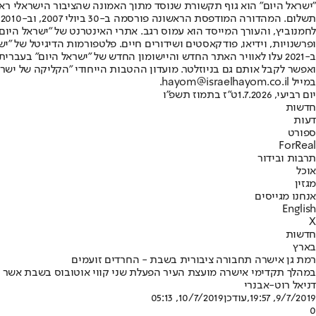
"ישראל היום" הוא גוף תקשורת שנוסד מתוך האמונה שהציבור הישראלי ראוי 
ת
ופרשנויות, וידיאו, פודקאסטים ושידורים חיים. פלטפורמות הדיגיטל של "ישרא
ב-2021 עלו לאוויר האתר החדש והיישומון החדש של "ישראל היום" בע
ואפשר לקבל אותם גם בניוזלטר. מועדון ההטבות הייחודי "הקליקה של ישרא
במייל hayom@israelhayom.co.il.
יום רביעי, 1.7.2026
ט"ז בתמוז תשפ"ו
חדשות
דעות
ספורט
ForReal
תרבות ובידור
אוכל
מגזין
אנחנו מגייסים
English
X
חדשות
בארץ
רמת גן אישרה תחבורה ציבורית בשבת - החרדים זועמים
במהלך תקדימי אישרה מועצת העיר הפעלת שני קווי אוטובוס בשבת אשר יסי
דניאל רוט-אבנרי
9/7/2019, 19:57
,עודכן
10/7/2019, 05:13
0