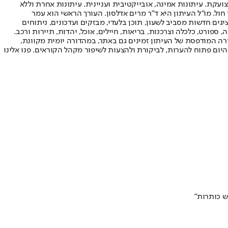
ועקת. עיתונות אמינה, אובייקטיבית ועניינית. עיתונות אחרת וללא
עור החשיפה הגבוה ביותר בימי חול. מו"ל העיתון היא ד"ר מרים אדלסון. העורך הראשי הוא עמר
 והעורך המייסד הוא עמוס רגב. אתרי האינטרנט של "ישראל היום" בעברית ובאנגלית, כמו כן היישומונים (אפליקציות) לאנדרואיד ול-iOS, מציגים חדשות מסביב לשעון, תוכן בלעדי, מבזקים ועדכונים, ניתוחים
, ספורט, כלכלה וצרכנות, בריאות, חיילים, אוכל, יהדות, תיירות ורכב.
דורה המודפסת של העיתון זמינים גם באתר, במהדורה יומית מקוונת,
היום פתוח להערות, לביקורת ולהצעות לשיפור מקהל הקוראים. פנו אלינו
ש כותרות"