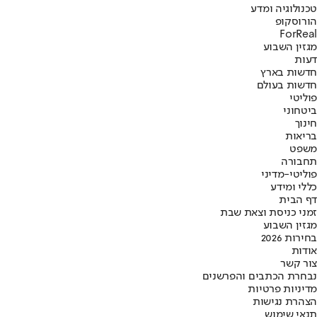
טכנולוגיה ומדע
הורוסקופ
ForReal
מגזין השבוע
דעות
חדשות בארץ
חדשות בעולם
פוליטי
ביטחוני
חינוך
בריאות
משפט
תחבורה
פוליטי-מדיני
כללי ומידע
דף הבית
זמני כניסת וצאת שבת
מגזין השבוע
בחירות 2026
אודות
צור קשר
נבחרת הכתבים והפרשנים
מדיניות פרטיות
הצהרת נגישות
תנאי שימוש