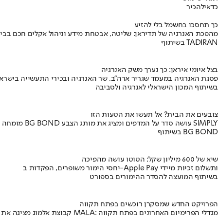
כדאי
להכיר
כך תחסכו בחשמל בלי להזיע
מהפכת האנרגיה של תדיראן: שליטה, אבטחת מידע וניהול אקלים חכם בבי
בשיתוף TADIRAN
בצל איומי איראן: כך נערך משק האנרגיה
פסגת האנרגיה במעמד שגריר ארה"ב, שר האנרגיה ובכירי התעשייה בישראל
בשיתוף המכון הישראלי לאנרגיה ולסביבה
צובעים את הבית? אל תעשו את הטעות הזו
מומחה BG BOND עושה סדר על המדפים ומציג את מותג הצבע SIMPLY
בשיתוף BG BOND
שיא של 600 מיליון שקל: הטוטו עושה מהפיכה
יחסי הימור משופרים, הפקדות ב-Apple Pay ותשלום זכיות מיידי
בשיתוף המועצה להסדר ההימורים בספורט
הפרויקט החדש שמסקרן רוכשים בפתח תקווה
קבוצת אלמוג מציגה את פרויקט MALA: מגדלי הפרימיום האחרונים בפתח תקווה