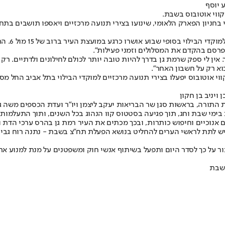
 יוסף
קווי אוטובוס בשבת
.
 בחניון הפארק הלאומי, שינועו בצירי תנועה מרכזיים ויאספו תושבים בתחנ
בהודעה שפ
רסם בהקדם את המסלולים וזמני פעילות".
 אין לי ספק שרמת גן בדרך להיות טובה יותר לכולם לחילונים ולדתיים. רק 
א רק על חשבון האחר".
י אוטובוס יפעלו בצירי תנועה מרכזיים למוקדי הבילוי בתל אביב החל מס
ויניב בן חקון
התורה, בראשות סגן שר הבריאות יעקב ליצמן ויו"ר ועדת הכספים משה גפנ
בימי שבת וחג, תוך פגיעה בסטטוס קוו הנהוג בכל השנים, ותוך התעלמות
 אנוכיים וחיפוש כותרות, ובכך מכתים את העיר רמת גן בהרס ערכי הדת וק
 שיש לתת לראשי הערים להחליט בנושא הפעלת תח”צ בשבת - נתנה רוח גבי
 על כך לסדר היום ותפעל בשיתוף אנשי חוק ומשפטנים על מנת למנוע את
בשבת