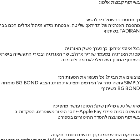
בשיתוף קבוצת אלמוג
כך תחסכו בחשמל בלי להזיע
מהפכת האנרגיה של תדיראן: שליטה, אבטחת מידע וניהול אקלים חכם בבי
בשיתוף TADIRAN
בצל איומי איראן: כך נערך משק האנרגיה
פסגת האנרגיה במעמד שגריר ארה"ב, שר האנרגיה ובכירי התעשייה בישראל
בשיתוף המכון הישראלי לאנרגיה ולסביבה
צובעים את הבית? אל תעשו את הטעות הזו
מומחה BG BOND עושה סדר על המדפים ומציג את מותג הצבע SIMPLY
בשיתוף BG BOND
שיא של 600 מיליון שקל: הטוטו עושה מהפיכה
יחסי הימור משופרים, הפקדות ב-Apple Pay ותשלום זכיות מיידי
בשיתוף המועצה להסדר ההימורים בספורט
הפרויקט החדש שמסקרן רוכשים בפתח תקווה