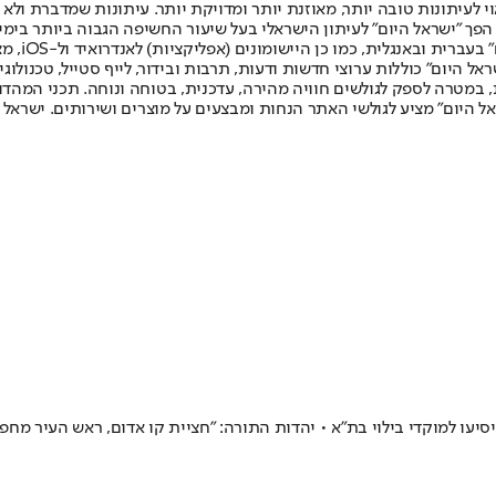
לעיתונות טובה יותר, מאוזנת יותר ומדויקת יותר. עיתונות שמדברת ולא צ
שלום. המהדורה המודפסת הראשונה פורסמה ב-30 ביולי 2007, וב-2010 הפך "ישראל היום" לעיתון הישראלי בעל שי
לחמנוביץ,
ל היום" כוללות ערוצי חדשות ודעות, תרבות ובידור, לייף סטייל, טכנולוגיה
ברית, במטרה לספק לגולשים חוויה מהירה, עדכנית, בטוחה ונוחה. תכני המה
ל היום" מציע לגולשי האתר הנחות ומבצעים על מוצרים ושירותים. ישראל 
עו למוקדי בילוי בת"א • יהדות התורה: "חציית קו אדום, ראש העיר מחפ