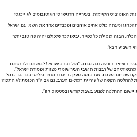
ות האוטובוס הקיימות. בעירייה הדגישו כי האוטובוסים לא ייכנסו
רסם ראש העיר כרמל שאמה הכהן נכתב: "קווי השאטלים לים ולמוקדי הבילוי בסופי שבוע אושרו כרגע במועצת העיר ברוב של 15 מול 6. התווכחנו ומעתה כולנו אחים אוהבים ומכבדים אחד את השני. עם ישראל
הכלה, הבנה ופסילת כל כפייה, יביאו לכך שלכולם יהיה פה טוב יותר
וף השבוע הבא".
י, הוציאה הודעה ובה נכתב: "נפל דבר בישראל! לבושתנו ולחרפתנו
 מרגשותיהם של רבבות תושבי העיר שומרי מצוות ומסורת ישראל".
דושת יום השבת. צעד בוטה מעין זה יגרור מחיר פוליטי כבד נגד כרמל
ת להחלטה הקשה של עיריית רמת-גן הערב, גם אם יו”ר הכנסת לא התכוון
 יישום ההחלטה לפגוע בשבת קודש ובסטטוס קוו".