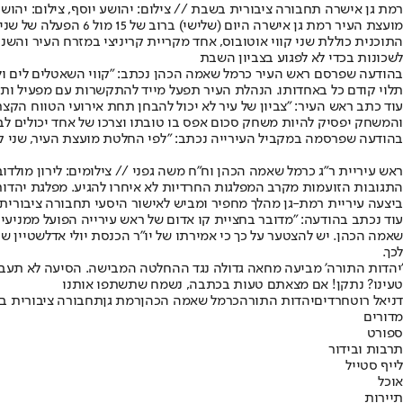
רמת גן אישרה תחבורה ציבורית בשבת // צילום: יהושע יוסף, צילום: יהושע
מועצת העיר רמת גן אישרה היום (שלישי) ברוב של 15 מול 6 הפעלה של שני
התוכנית כוללת שני קווי אוטובוס, אחד מקריית קריניצי במזרח העיר והשני
לשכונות בכדי לא לפגוע בצביון השבת
תלוי קודם כל באחדותו. הנהלת העיר תפעל מייד להתקשרות עם מפעיל ותפ
עוד כתב ראש העיר: "צביון של עיר לא יכול להבחן תחת אירועי הטווח הקצר.
והמשחק יפסיק להיות משחק סכום אפס בו טובתו וצרכו של אחד יכולים לבו
בהודעה שפרסמה במקביל העירייה נכתב: "לפי החלטת מועצת העיר, שני קוו
ראש עיריית ר"ג כרמל שאמה הכהן וח"ח משה גפני // צילומים: לירון מולדובן 
התגובות הזועמות מקרב המפלגות החרדיות לא איחרו להגיע. מפלגת יהדות 
ביצעה עיריית רמת-גן מהלך מחפיר ומביש לאישור היסעי תחבורה ציבורית 
עוד נכתב בהודעה: "מדובר בחציית קו אדום של ראש עירייה הפועל ממניעים
שאמה הכהן. יש להצטער על כך כי אמירתו של יו”ר הכנסת יולי אדלשטיין
לכך.
'יהדות התורה' מביעה מחאה גדולה נגד ההחלטה המבישה. הסיעה לא תעבור
טעינו? נתקן! אם מצאתם טעות בכתבה, נשמח שתשתפו אותנו
דניאל רוט
חרדים
יהדות התורה
כרמל שאמה הכהן
רמת גן
תחבורה ציבורית 
מדורים
ספורט
תרבות ובידור
לייף סטייל
אוכל
תיירות