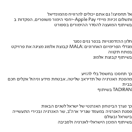
אל תחמיצו! גם אתם יכולים להרוויח מהמונדיאל
יחסי הימור משופרים, הפקדות ב-Apple Pay ותשלום זכיות מיידי
בשיתוף המועצה להסדר ההימורים בספורט
חלון ההזדמנויות בכפר גנים נסגר
קבוצת אלמוג מציגה את פרויקט MALA: מגדלי הפרימיום האחרונים
בפתח תקווה
בשיתוף קבוצת אלמוג
כך תחסכו בחשמל בלי להזיע
מהפכת האנרגיה של תדיראן: שליטה, אבטחת מידע וניהול אקלים חכם
בבית
בשיתוף TADIRAN
כך נערך הביטחון האנרגטי של ישראל לשנים הבאות
פסגת האנרגיה במעמד שגריר ארה"ב, שר האנרגיה ובכירי התעשייה
בישראל ובעולם
בשיתוף המכון הישראלי לאנרגיה ולסביבה