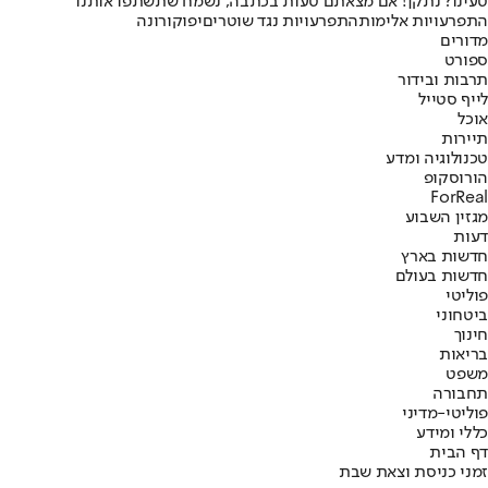
טעינו? נתקן! אם מצאתם טעות בכתבה, נשמח שתשתפו אותנו
התפרעויות אלימות
התפרעויות נגד שוטרים
יפו
קורונה
מדורים
ספורט
תרבות ובידור
לייף סטייל
אוכל
תיירות
טכנולוגיה ומדע
הורוסקופ
ForReal
מגזין השבוע
דעות
חדשות בארץ
חדשות בעולם
פוליטי
ביטחוני
חינוך
בריאות
משפט
תחבורה
פוליטי-מדיני
כללי ומידע
דף הבית
זמני כניסת וצאת שבת