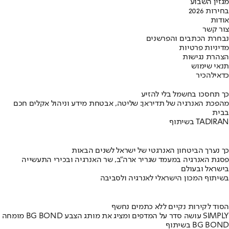
מגזין השבוע
בחירות 2026
אודות
צור קשר
נבחרת הכתבים והפרשנים
מדיניות פרטיות
הצהרת נגישות
תנאי שימוש
כדאי
להכיר
כך תחסכו בחשמל בלי להזיע
מהפכת האנרגיה של תדיראן: שליטה, אבטחת מידע וניהול אקלים חכם
בבית
בשיתוף TADIRAN
כך נערך הביטחון האנרגטי של ישראל לשנים הבאות
פסגת האנרגיה במעמד שגריר ארה"ב, שר האנרגיה ובכירי התעשייה
בישראל ובעולם
בשיתוף המכון הישראלי לאנרגיה ולסביבה
הסוד לקירות נקיים ללא כתמים נחשף
מומחה BG BOND עושה סדר על המדפים ומציג את מותג הצבע SIMPLY
בשיתוף BG BOND