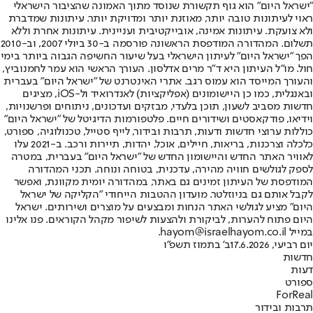
"ישראל היום" הוא גוף תקשורת שנוסד מתוך האמונה שהציבור הישראלי
ראוי לעיתונות טובה יותר, מאוזנת יותר ומדויקת יותר. עיתונות שמדברת
ולא צועקת. עיתונות אמינה, אובייקטיבית ועניינית. עיתונות אחרת וללא
תשלום. המהדורה המודפסת הראשונה פורסמה ב-30 ביולי 2007, וב-2010
הפך "ישראל היום" לעיתון הישראלי בעל שיעור החשיפה הגבוה ביותר בימי
חול. מו"ל העיתון היא ד"ר מרים אדלסון. העורך הראשי הוא עמר לחמנוביץ,
והעורך המייסד הוא עמוס רגב. אתרי האינטרנט של "ישראל היום" בעברית
ובאנגלית, כמו כן היישומונים (אפליקציות) לאנדרואיד ול-iOS, מציגים
חדשות מסביב לשעון, תוכן בלעדי, מבזקים ועדכונים, ניתוחים ופרשנויות,
וידיאו, פודקאסטים ושידורים חיים. פלטפורמות הדיגיטל של "ישראל היום"
כוללות ערוצי חדשות ודעות, תרבות ובידור, לייף סטייל, טכנולוגיה, ספורט,
כלכלה וצרכנות, בריאות, חיילים, אוכל, יהדות, תיירות ורכב. ב-2021 עלו
לאוויר האתר החדש והיישומון החדש של "ישראל היום" בעברית, במטרה
לספק לגולשים חוויה מהירה, עדכנית, בטוחה ונוחה. תכני המהדורה
המודפסת של העיתון זמינים גם באתר, במהדורה יומית מקוונת, ואפשר
לקבל אותם גם בניוזלטר. מועדון ההטבות הייחודי "הקליקה של ישראל
היום" מציע לגולשי האתר הנחות ומבצעים על מוצרים ושירותים. ישראל
היום פתוח להערות, לביקורת ולהצעות לשיפור מקהל הקוראים. פנו אלינו
במייל hayom@israelhayom.co.il.
יום רביעי, 17.6.2026
ב' בתמוז תשפ"ו
חדשות
דעות
ספורט
ForReal
תרבות ובידור