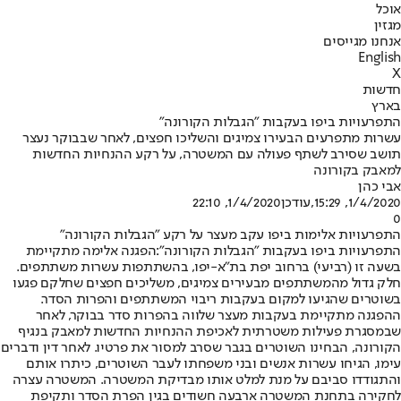
אוכל
מגזין
אנחנו מגייסים
English
X
חדשות
בארץ
התפרעויות ביפו בעקבות "הגבלות הקורונה"
עשרות מתפרעים הבעירו צמיגים והשליכו חפצים, לאחר שבבוקר נעצר
תושב שסירב לשתף פעולה עם המשטרה, על רקע ההנחיות החדשות
למאבק בקורונה
אבי כהן
1/4/2020, 15:29
,עודכן
1/4/2020, 22:10
0
התפרעויות אלימות ביפו עקב מעצר על רקע "הגבלות הקורונה"
התפרעויות ביפו בעקבות "הגבלות הקורונה":
הפגנה אלימה מתקיימת
בשעה זו (רביעי) ברחוב יפת בת״א-יפו, בהשתתפות עשרות משתתפים.
חלק גדול מהמשתתפים מבעירים צמיגים, משליכים חפצים שחלקם פגעו
בשוטרים שהגיעו למקום בעקבות ריבוי המשתתפים והפרות הסדר.
ההפגנה מתקיימת בעקבות מעצר שלווה בהפרות סדר בבוקר, לאחר
שבמסגרת פעילות משטרתית לאכיפת ההנחיות החדשות למאבק בנגיף
הקורונה, הבחינו השוטרים בגבר שסרב למסור את פרטיו. לאחר דין ודברים
עימו, הגיחו עשרות אנשים ובני משפחתו לעבר השוטרים, כיתרו אותם
והתגודדו סביבם על מנת למלט אותו מבדיקת המשטרה. המשטרה עצרה
לחקירה בתחנת המשטרה ארבעה חשודים בגין הפרת הסדר ותקיפת