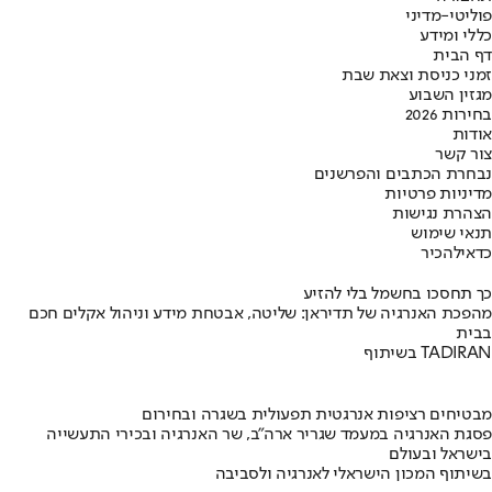
פוליטי-מדיני
כללי ומידע
דף הבית
זמני כניסת וצאת שבת
מגזין השבוע
בחירות 2026
אודות
צור קשר
נבחרת הכתבים והפרשנים
מדיניות פרטיות
הצהרת נגישות
תנאי שימוש
כדאי
להכיר
כך תחסכו בחשמל בלי להזיע
מהפכת האנרגיה של תדיראן: שליטה, אבטחת מידע וניהול אקלים חכם
בבית
בשיתוף TADIRAN
מבטיחים רציפות אנרגטית תפעולית בשגרה ובחירום
פסגת האנרגיה במעמד שגריר ארה"ב, שר האנרגיה ובכירי התעשייה
בישראל ובעולם
בשיתוף המכון הישראלי לאנרגיה ולסביבה