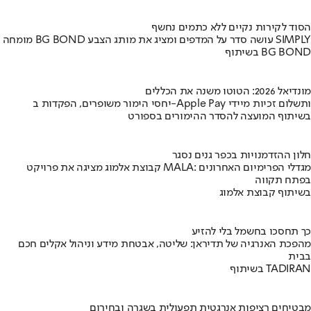
הסוד לקירות נקיים ללא כתמים נחשף
מומחה BG BOND עושה סדר על המדפים ומציג את מותג הצבע SIMPLY
בשיתוף BG BOND
מונדיאל 2026: הטוטו משנה את הכללים
יחסי הימור משופרים, הפקדות ב-Apple Pay ותשלום זכיות מיידי
בשיתוף המועצה להסדר ההימורים בספורט
חלון ההזדמנויות בכפר גנים נסגר
קבוצת אלמוג מציגה את פרויקט MALA: מגדלי הפרימיום האחרונים
בפתח תקווה
בשיתוף קבוצת אלמוג
כך תחסכו בחשמל בלי להזיע
מהפכת האנרגיה של תדיראן: שליטה, אבטחת מידע וניהול אקלים חכם
בבית
בשיתוף TADIRAN
מבטיחים רציפות אנרגטית תפעולית בשגרה ובחירום