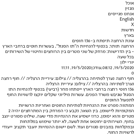
אוכל
מגזין
אנחנו מגייסים
English
X
חדשות
בארץ
עונת הרחצה תיפתח ב-136 חופים
הרחצה תותר, בכפוף להנחיות ה"תו הסגול", בעשרות חופים ברחבי הארץ
• בין הדרישות: מרחק של שני מטרים בין הרוחצים וחיטוי של השירותים
בכל שעה
יורי ילון
19/5/2020, 08:12
,עודכן
19/5/2020, 11:11
0
חוף רחצה נערך לפתיחה בהרצליה // צילום: עיריית הרצליה // חוף רחצה
נערך לפתיחה בהרצליה // צילום: עיריית הרצליה
136 חופי רחצה ברחבי הארץ ייפתחו מחר (רביעי) בכפוף להנחיות התו
הסגול שגיבש משרד הפנים. עשרות מיליוני שקלים יוקצו לרשויות החוף
לתפעול החופים
המתווה מפרט את ההנחיות לפתיחת החופים ואחריות הרשויות
המקומיות ליישומן. בין השאר, נקבע כי המרחק בין המתרחצים יהיה 2
מטרים והוא יסומן, כרוז ישמיע את ההנחיות מדי שעה, שילוט מפורט יוצב
בחוף, השירותים יחוטאו אחת לשעה, לא יותר שימוש במלתחות
ובמקלחות במבנים סגורים ועוד. לשם יישום ההנחיות יועבר תקציב ייעודי
לרשויות החוף.