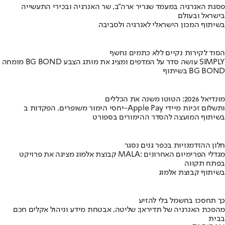
פסגת האנרגיה במעמד שגריר ארה"ב, שר האנרגיה ובכירי התעשייה
בישראל ובעולם
בשיתוף המכון הישראלי לאנרגיה ולסביבה
הסוד לקירות נקיים ללא כתמים נחשף
מומחה BG BOND עושה סדר על המדפים ומציג את מותג הצבע SIMPLY
בשיתוף BG BOND
מונדיאל 2026: הטוטו משנה את הכללים
יחסי הימור משופרים, הפקדות ב-Apple Pay ותשלום זכיות מיידי
בשיתוף המועצה להסדר ההימורים בספורט
חלון ההזדמנויות בכפר גנים נסגר
קבוצת אלמוג מציגה את פרויקט MALA: מגדלי הפרימיום האחרונים
בפתח תקווה
בשיתוף קבוצת אלמוג
כך תחסכו בחשמל בלי להזיע
מהפכת האנרגיה של תדיראן: שליטה, אבטחת מידע וניהול אקלים חכם
בבית