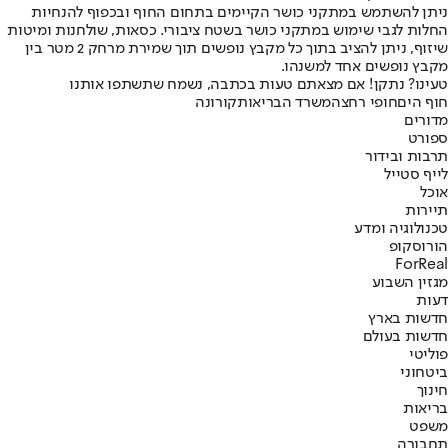
ניתן להשתמש במתקני כושר הקיימים בתחום החוף ובכפוף להנחיות
החלות לגבי שימוש במתקני כושר בשטח ציבורי. כסאות, שולחנות ומיטות
שיזוף, ניתן להציב בתוך כל מקבץ נופשים תוך שמירת מרחק 2 מטר בין
מקבץ נופשים אחד למשנהו.
טעינו? נתקן! אם מצאתם טעות בכתבה, נשמח שתשתפו אותנו
חוף הים
חופי רחצה
משרד הבריאות
קורונה
מדורים
ספורט
תרבות ובידור
לייף סטייל
אוכל
תיירות
טכנולוגיה ומדע
הורוסקופ
ForReal
מגזין השבוע
דעות
חדשות בארץ
חדשות בעולם
פוליטי
ביטחוני
חינוך
בריאות
משפט
תחבורה