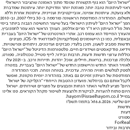
"ישראל היום" הוא גוף תקשורת שנוסד מתוך האמונה שהציבור הישראלי
ראוי לעיתונות טובה יותר, מאוזנת יותר ומדויקת יותר. עיתונות שמדברת
ולא צועקת. עיתונות אמינה, אובייקטיבית ועניינית. עיתונות אחרת וללא
תשלום. המהדורה המודפסת הראשונה פורסמה ב-30 ביולי 2007, וב-2010
הפך "ישראל היום" לעיתון הישראלי בעל שיעור החשיפה הגבוה ביותר בימי
חול. מו"ל העיתון היא ד"ר מרים אדלסון. העורך הראשי הוא עמר לחמנוביץ,
והעורך המייסד הוא עמוס רגב. אתרי האינטרנט של "ישראל היום" בעברית
ובאנגלית, כמו כן היישומונים (אפליקציות) לאנדרואיד ול-iOS, מציגים
חדשות מסביב לשעון, תוכן בלעדי, מבזקים ועדכונים, ניתוחים ופרשנויות,
וידיאו, פודקאסטים ושידורים חיים. פלטפורמות הדיגיטל של "ישראל היום"
כוללות ערוצי חדשות ודעות, תרבות ובידור, לייף סטייל, טכנולוגיה, ספורט,
כלכלה וצרכנות, בריאות, חיילים, אוכל, יהדות, תיירות ורכב. ב-2021 עלו
לאוויר האתר החדש והיישומון החדש של "ישראל היום" בעברית, במטרה
לספק לגולשים חוויה מהירה, עדכנית, בטוחה ונוחה. תכני המהדורה
המודפסת של העיתון זמינים גם באתר, במהדורה יומית מקוונת, ואפשר
לקבל אותם גם בניוזלטר. מועדון ההטבות הייחודי "הקליקה של ישראל
היום" מציע לגולשי האתר הנחות ומבצעים על מוצרים ושירותים. ישראל
היום פתוח להערות, לביקורת ולהצעות לשיפור מקהל הקוראים. פנו אלינו
במייל hayom@israelhayom.co.il.
יום שלישי, 16.6.2026
א' בתמוז תשפ"ו
חדשות
דעות
ספורט
ForReal
תרבות ובידור