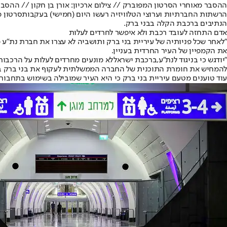
ההסבר מאוחרי הסרטון המפוברק // צילום ארכיון: אורן בן חקון // ההסב
הרשתות החברתיות וערוצי הטלוויזיה רעשו היום (חמישי) בעקבות
סרטון מ
הנתיבים ברכבת הקלה בבני ברק.
אדם התחזה לעובד רכבת ולא איפשר לחרדים לעלות
"לאחר שכל פניותיה של עיריית בני ברק ותושביה לא עצרו את חברת נת"
את הקמפיין של העיר החרדית בעניין.
"יודגש כי בניגוד לנת"ע,
ברכבת ישראל
לא מונעים מחרדים לעלות על הרכבו
להמחיש את חומרת התוכנית של החברה הממשלתית לעקוף את בני ברק בתו
עוד טוענים מטעם עיריית בני ברק כי היא העיר שמובילה בשימוש בתחבורה ציבורית במטרופולין גוש דן (88%) ועם המספר הנמוך ביותר