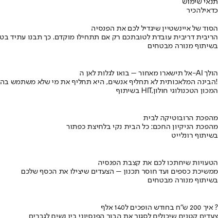
תנאי שימוש
כדאי
להכיר
הסוד של איינשטיין שיגדיל לכם את הפנסיה
הריבית דריבית עובדת לטובתכם רק אם תתחילו מוקדם. כך תבנו עתיד בט
בשיתוף מנורה מבטחים
אל תישארו מאחור – בואו לגלות לאן ה-AI הולך
הבינה המלאכותית לא תחליף אנשים, היא תחליף את מי שלא משתמש בה!
בשיתוף HIT,המכון הטכנולוגי חולון
מהפכת הרובוטיקה לבית
מהפכת הניקיון החכם: כל הבית נקי בלחיצת כפתור
בשיתוף רונלייט
הטעויות שיחתכו לכם את קצבת הפנסיה
ממשיכת כספים ועד חוסר תכנון – הצעדים שיצילו את הכסף שלכם
בשיתוף מנורה מבטחים
איך 200 ש"ח בחודש הופכים ל140 אלף ?
צעדים קטנים שיכולים לסגור את הבור הפנסיוני בין נשים לגברים