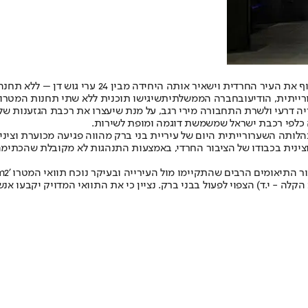
ייתית, הודיעו
בחברה הממשלתית
שיגישו תוכנית ללא שתי תחנות המטרו ש
יה דרעי ולשרת התחבורה מירי רגב, על מנת שיעצרו את רכבת הגזענות של 
נה כלפי רכבת ישראל שמשמשת דוגמה ומופת לשירות.
ותה השערורייתית היום של עיריית בני ברק מהווה פגיעה מכוערת וצינית 
וצינית בכבודו של הציבור החרדי, באמצעות התנהגות לא מקובלת שהכתימ
ה - י.ד) הצפוי לפעול בבני ברק. נציין כי את התוואי המדויק יקבעו אנשי