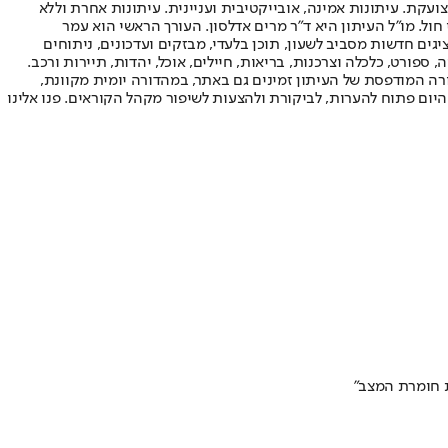
ועקת. עיתונות אמינה, אובייקטיבית ועניינית. עיתונות אחרת וללא
עור החשיפה הגבוה ביותר בימי חול. מו"ל העיתון היא ד"ר מרים אדלסון. העורך הראשי הוא עמר
 והעורך המייסד הוא עמוס רגב. אתרי האינטרנט של "ישראל היום" בעברית ובאנגלית, כמו כן היישומונים (אפליקציות) לאנדרואיד ול-iOS, מציגים חדשות מסביב לשעון, תוכן בלעדי, מבזקים ועדכונים, ניתוחים
, ספורט, כלכלה וצרכנות, בריאות, חיילים, אוכל, יהדות, תיירות ורכב.
דורה המודפסת של העיתון זמינים גם באתר, במהדורה יומית מקוונת,
היום פתוח להערות, לביקורת ולהצעות לשיפור מקהל הקוראים. פנו אלינו
 חומרת המצב"