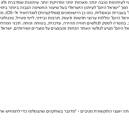
לעיתונות טובה יותר, מאוזנת יותר ומדויקת יותר. עיתונות שמדברת ולא צ
שלום. המהדורה המודפסת הראשונה פורסמה ב-30 ביולי 2007, וב-2010 הפך "ישראל היום" לעיתון הישראלי בעל שי
לחמנוביץ,
ל היום" כוללות ערוצי חדשות ודעות, תרבות ובידור, לייף סטייל, טכנולוגיה
ברית, במטרה לספק לגולשים חוויה מהירה, עדכנית, בטוחה ונוחה. תכני המה
ל היום" מציע לגולשי האתר הנחות ומבצעים על מוצרים ושירותים. ישראל 
תה יועצי התקשורת מגיבים • "מדובר בשחקנים שהצטלמו כדי להמחיש את