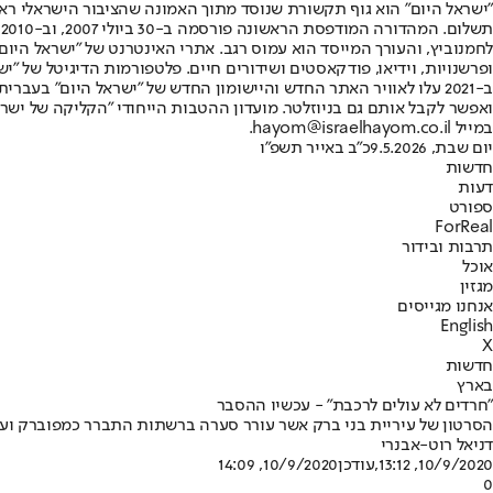
"ישראל היום" הוא גוף תקשורת שנוסד מתוך האמונה שהציבור הישראלי ראוי 
ת
ופרשנויות, וידיאו, פודקאסטים ושידורים חיים. פלטפורמות הדיגיטל של "ישרא
ב-2021 עלו לאוויר האתר החדש והיישומון החדש של "ישראל היום" בע
ואפשר לקבל אותם גם בניוזלטר. מועדון ההטבות הייחודי "הקליקה של ישרא
במייל hayom@israelhayom.co.il.
יום שבת, 9.5.2026
כ"ב באייר תשפ"ו
חדשות
דעות
ספורט
ForReal
תרבות ובידור
אוכל
מגזין
אנחנו מגייסים
English
X
חדשות
בארץ
"חרדים לא עולים לרכבת" - עכשיו ההסבר
הסרטון של עיריית בני ברק אשר עורר סערה ברשתות התברר כמפוברק וע
דניאל רוט-אבנרי
10/9/2020, 13:12
,עודכן
10/9/2020, 14:09
0