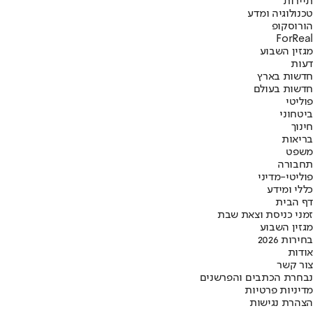
תיירות
טכנולוגיה ומדע
הורוסקופ
ForReal
מגזין השבוע
דעות
חדשות בארץ
חדשות בעולם
פוליטי
ביטחוני
חינוך
בריאות
משפט
תחבורה
פוליטי-מדיני
כללי ומידע
דף הבית
זמני כניסת וצאת שבת
מגזין השבוע
בחירות 2026
אודות
צור קשר
נבחרת הכתבים והפרשנים
מדיניות פרטיות
הצהרת נגישות