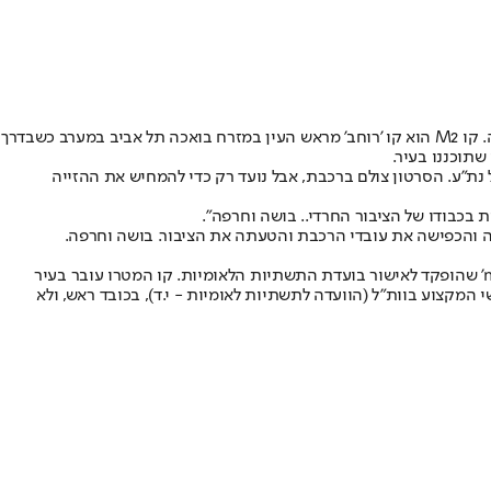
למרות זאת, נת"ע מתכוונים להגיש בימים הקרובים תוואי של המטרו שיעקוף את העיר החרדית וישאיר אותה היחידה מבין 24 ערי גוש דן – ללא תחנה. קו M2 הוא קו 'רוחב' מראש העין במזרח בואכה תל אביב במערב כשבדרך
תוכננו בעיר.
נת"ע. הסרטון צולם ברכבת, אבל נועד רק כדי להמחיש את ההזייה
בכבודו של הציבור החרדי.. בושה וחרפה".
ה והכפישה את עובדי הרכבת והטעתה את הציבור. בושה וחרפה.
מנת"ע נמסר: "הטענות לפיהן נת"ע מפקירה את העיר בני ברק תמוהות, לאור התיאומים הרבים שהתקיימו מול העירייה ובעיקר נוכח תוואי המטרו 'm2' שהופקד לאישור בועדת התשתיות הלאומיות. קו המטרו עובר בעיר
 המקצוע בוות"ל (הוועדה לתשתיות לאומיות - י.ד), בכובד ראש, ולא