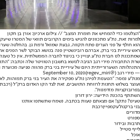
"הצלטמו כדי להמחיש את חומרת המצב" // צילום ארכיון: אורן בן חקון
הוא חולף על פני הערים פתח תקווה, גבעת שמואל ורמת גן. בהחלטה שערור
ראש עיריית בני ברק, אברהם רובינשטיין פנה בנושא הבוקר לשר הפנים אר
שמתכננת לנו חברת נת"ע.
יצויין כי בניגוד לחברה הממשלתית, אין כל טע
שרת התחבורה מירי רגב הגיבה לנושא בחשבון הטוויטר שלה וכתבה: "התנהל
התנהלותה השערורייתית היום של עיריית בני ברק מהווה פגיעה מכוערת 
— מירי רגב (@regev_miri)
September 10, 2020
ועוצר בשלוש תחנות לרווחת התושבים, זאת לצד הקו האדום ברק"ל (רכבת הקל
בפרובוקציות מזדמנות".
השתתף בהכנת הידיעה: ירון דורון
טעינו? נתקן! אם מצאתם טעות בכתבה, נשמח שתשתפו אותנו
בני ברק
נת''ע
קמפיין
רכבת
מדורים
ספורט
תרבות ובידור
לייף סטייל
אוכל