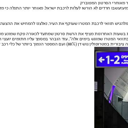
ר מאוחרי הסרטון המפוברק
זעזע
שבו חרדים לא הורשו לעלות לרכבת ישראל. מאוחר יותר התגלה כי מד
ע מלהגיש תוואי לרכבת המטרו שעוקף את העיר, נאלצנו להמחיש את ההצע
ת בשעות האחרונות מציף את הרשת סרטון שמתעד לכאורה פקח שמונע מנ
ואי המטרו שמוגש בימים אלה", עוד הובהר במסמך עליו חתומים יועצי 
 של כלי רכב לנפש באזור – מכונית אחת ל-10 תושבים.