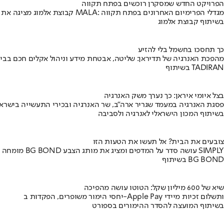
הפרויקט החדש שמסקרן רוכשים בפתח תקווה
קבוצת אלמוג מציגה את פרויקט MALA: מגדלי הפרימיום האחרונים בפתח תקווה
בשיתוף קבוצת אלמוג
כך תחסכו בחשמל בלי להזיע
מהפכת האנרגיה של תדיראן: שליטה, אבטחת מידע וניהול אקלים חכם בבי
בשיתוף TADIRAN
בצל איומי איראן: כך נערך משק האנרגיה
פסגת האנרגיה במעמד שגריר ארה"ב, שר האנרגיה ובכירי התעשייה בישראל
בשיתוף המכון הישראלי לאנרגיה ולסביבה
צובעים את הבית? אל תעשו את הטעות הזו
מומחה BG BOND עושה סדר על המדפים ומציג את מותג הצבע SIMPLY
בשיתוף BG BOND
שיא של 600 מיליון שקל: הטוטו עושה מהפיכה
יחסי הימור משופרים, הפקדות ב-Apple Pay ותשלום זכיות מיידי
בשיתוף המועצה להסדר ההימורים בספורט