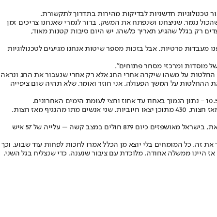
בור טכנולוגיות חדשניות לבדיקות מהירות בתדרוך לתקשורת.
כול נגמר, שניצחנו ושנפתח את המשק. ברור לגמרי שאנחנו צריכים זמן
דים רק בגלל שהגיע תאריך כלשהו. יש היום סיבות קטנות מאוד,
הגדיל את מספר הבדיקות הייתה מחסום המעבדות", המשיך השר, "אנחנו גם הוספנו כוח אדם, 70 תקנים, והוספנו מעבדות פרטיות. אבל בזכות מספר שיטות אנחנו מגיעים לטכנולוגיות
של מוסדות ומרכזי מסחר פתוחים".
זה מאפשר לנו לא לקבל היום או מחר החלטות על משהו שיקרה אחרי החג אלא רק אחרי שנעבור את החג ונראה
 ההחלטות על המשך הפעולה. אני חוזר ואומר, שלא תהיה שום ציפייה
כיום ישנם בישראל 61,606 חולים פעילים, מתוכם 1,612 מאושפזים בבתי חולים – 855 מהם נמצאים במצב קשה ו-223 מונשמים. 11,282 בדיקות בוצעו מאז חצות, 430 מתוכן יצאו חיוביות. שני אנשים מתו מהנגיף מאז חצות.
לפי דו"ח של מרכז המידע והידע הלאומי לגבי נגיף הקורונה, הכולל את אמ"ן, נרשמה ירידה של 1% בקצב התגלות החולים בישראל, ולא רק נשאים. עם זאת, בישראל מאושפזים כיום 879 חולים במצב קשה – עלייה של 57 איש
את זה. כל המומחים בלי יוצא מן הכלל אמרו לחכות לפחות עוד שבוע, וכך
 אז היינו ממשלה אחודה, מלוכדת עם ציבור שנענה. כדי שנצליח בגל השני,