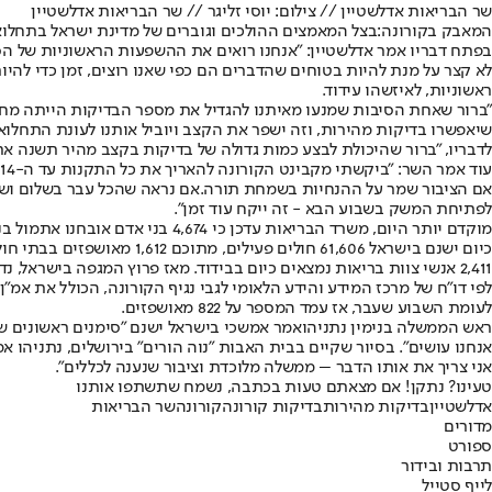
שר הבריאות אדלשטיין // צילום: יוסי זליגר // שר הבריאות אדלשטיין
המאבק בקורונה:
בצל המאמצים ההולכים וגוברים של מדינת ישראל בתחלואת 
בפתח דבריו אמר אדלשטיין: "
אנחנו רואים את ההשפעות הראשוניות של הסג
לא קצר על מנת להיות בטוחים שהדברים הם כפי שאנו רוצים, זמן כדי להי
ראשוניות, לאיזשהו עידוד.
שיאפשרו בדיקות מהירות, וזה ישפר את הקצב ויוביל אותנו לעונת התחלואה הכפולה. מדוב
לדבריו, "ברור שהיכולת לבצע כמות גדולה של בדיקות בקצב מהיר תשנה את
ע
אם הציבור שמר על ההנחיות בשמחת תורה.
אם נראה שהכל עבר בשלום ושנ
לפתיחת המשק בשבוע הבא - זה ייקח עוד זמן".
מוקדם יותר היום, משרד הבריאות עדכן כי 4,674 בני אדם אובחנו אתמול בנגיף הקורונה. אתמול בוצעו 46,932 בדיקות, ושיעור המאומתים עומד על 10.5% - נתון הנמוך באחוז עד אחוז וחצי לעומת הימים האחרונים.
2,411 אנשי צוות בריאות נמצאים כיום בבידוד. מאז פרוץ המגפה בישראל, נדבקו בנגיף 278,585 איש – 1,803 מתוכם מתו.
לעומת השבוע שעבר, אז עמד המספר על 822 מאושפזים.
ראש הממשלה בנימין נתניהו
אמר אמש
כי בישראל ישנם "סימנים ראשונים ש
אנחנו עושים". בסיור שקיים בבית האבות "נוה הורים" בירושלים, נתניהו אמ
אני צריך את אותו הדבר – ממשלה מלוכדת וציבור שנענה לכללים".
טעינו? נתקן! אם מצאתם טעות בכתבה, נשמח שתשתפו אותנו
אדלשטיין
בדיקות מהירות
בדיקות קורונה
קורונה
שר הבריאות
מדורים
ספורט
תרבות ובידור
לייף סטייל