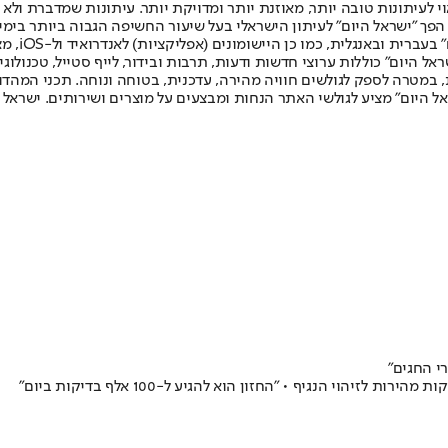
לעיתונות טובה יותר, מאוזנת יותר ומדויקת יותר. עיתונות שמדברת ולא צ
שלום. המהדורה המודפסת הראשונה פורסמה ב-30 ביולי 2007, וב-2010 הפך "ישראל היום" לעיתון הישראלי בעל שי
לחמנוביץ,
ל היום" כוללות ערוצי חדשות ודעות, תרבות ובידור, לייף סטייל, טכנולוגיה
ברית, במטרה לספק לגולשים חוויה מהירה, עדכנית, בטוחה ונוחה. תכני המה
ל היום" מציע לגולשי האתר הנחות ומבצעים על מוצרים ושירותים. ישראל 
י החגים"
יהוי הנגיף • "החזון הוא להגיע ל-100 אלף בדיקות ביום"