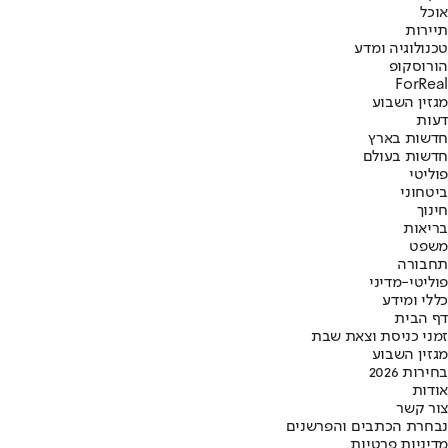
אוכל
תיירות
טכנולוגיה ומדע
הורוסקופ
ForReal
מגזין השבוע
דעות
חדשות בארץ
חדשות בעולם
פוליטי
ביטחוני
חינוך
בריאות
משפט
תחבורה
פוליטי-מדיני
כללי ומידע
דף הבית
זמני כניסת וצאת שבת
מגזין השבוע
בחירות 2026
אודות
צור קשר
נבחרת הכתבים והפרשנים
מדיניות פרטיות