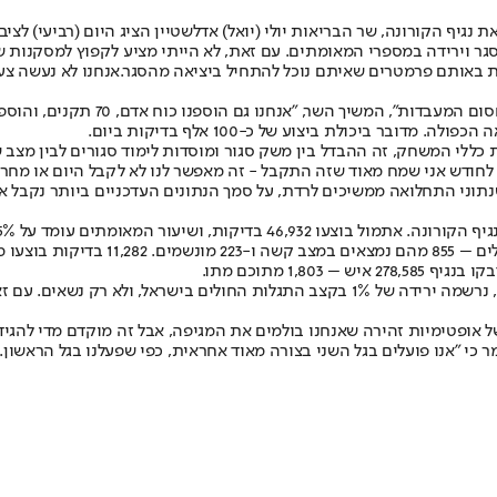
נגיף הקורונה, שר הבריאות יולי (יואל) אדלשטיין הציג היום (רביעי) לצי
ר וירידה במספרי המאומתים. עם זאת, לא הייתי מציע לקפוץ למסקנות שה
ות באותם פרמטרים שאיתם נוכל להתחיל ביציאה מהסגר.
אנחנו לא נעשה צע
"ברור שאחת הסיבות שמנעו מאיתנו ל
ר ביכולת ביצוע של כ-100 אלף בדיקות ביום.
 כללי המשחק, זה ההבדל בין משק סגור ומוסדות לימוד סגורים לבין מצב 
וד אמר השר: "ביקשתי מקבינט הקורונה להאריך את כל התקנות עד ה-14 לחודש אני שמח מאוד שזה התקבל - 
תוני התחלואה ממשיכים לרדת, על סמך הנתונים העדכניים ביותר נקבל את
ל אופטימיות זהירה שאנחנו בולמים את המגיפה, אבל זה מוקדם מדי להגיד 
ר כי "אנו פועלים בגל השני בצורה מאוד אחראית, כפי שפעלנו בגל הראשון.