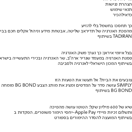
הצהרת נגישות
תנאי שימוש
כדאי
להכיר
כך תחסכו בחשמל בלי להזיע
מהפכת האנרגיה של תדיראן: שליטה, אבטחת מידע וניהול אקלים חכם בבי
בשיתוף TADIRAN
בצל איומי איראן: כך נערך משק האנרגיה
פסגת האנרגיה במעמד שגריר ארה"ב, שר האנרגיה ובכירי התעשייה בישראל
בשיתוף המכון הישראלי לאנרגיה ולסביבה
צובעים את הבית? אל תעשו את הטעות הזו
מומחה BG BOND עושה סדר על המדפים ומציג את מותג הצבע SIMPLY
בשיתוף BG BOND
שיא של 600 מיליון שקל: הטוטו עושה מהפיכה
יחסי הימור משופרים, הפקדות ב-Apple Pay ותשלום זכיות מיידי
בשיתוף המועצה להסדר ההימורים בספורט