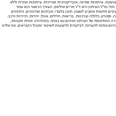
ועקת. עיתונות אמינה, אובייקטיבית ועניינית. עיתונות אחרת וללא
עור החשיפה הגבוה ביותר בימי חול. מו"ל העיתון היא ד"ר מרים אדלסון. העורך הראשי הוא עמר
 והעורך המייסד הוא עמוס רגב. אתרי האינטרנט של "ישראל היום" בעברית ובאנגלית, כמו כן היישומונים (אפליקציות) לאנדרואיד ול-iOS, מציגים חדשות מסביב לשעון, תוכן בלעדי, מבזקים ועדכונים, ניתוחים
, ספורט, כלכלה וצרכנות, בריאות, חיילים, אוכל, יהדות, תיירות ורכב.
דורה המודפסת של העיתון זמינים גם באתר, במהדורה יומית מקוונת,
היום פתוח להערות, לביקורת ולהצעות לשיפור מקהל הקוראים. פנו אלינו