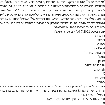
"ישראל היום" הוא גוף תקשורת שנוסד מתוך האמונה שהציבור הישראלי ראוי 
ת
ופרשנויות, וידיאו, פודקאסטים ושידורים חיים. פלטפורמות הדיגיטל של "ישרא
ב-2021 עלו לאוויר האתר החדש והיישומון החדש של "ישראל היום" בע
ואפשר לקבל אותם גם בניוזלטר. מועדון ההטבות הייחודי "הקליקה של ישרא
במייל hayom@israelhayom.co.il.
יום רביעי, 1.7.2026
ט"ז בתמוז תשפ"ו
חדשות
דעות
ספורט
ForReal
תרבות ובידור
אוכל
מגזין
אנחנו מגייסים
English
X
חדשות
בארץ
השר אדלשטיין: "המשק לא ייפתח לרווחה גם אם נראה ירידה בתחלואה אחר
שר הבריאות ופרופ' איתמר גרוטו הציגו בתדרוך מיוחד פיתוחים לביצוע בדיקות מהירות לז
דניאל רוט-אבנרי
7/10/2020, 10:55
,עודכן
7/10/2020, 14:30
0