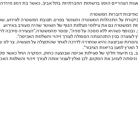
בשעות הצהריים הופץ ברשתות החברתיות בתל אביב, כאשר בת הזוג מיררה 
באדיבות דוברות המשטרה
ביקורת על התנהלות המשטרה והשוטר בפרט. תגובת המשטרה לאירוע, שפו
מת המשטרה גם את צילומי מצלמת הגוף של השוטר שהיה מעורב באירוע.
, ובנוסף כשהיא ללא מסכה על פניה", נמסר מהמשטרה."הצעירה סירבה ל
ץ לעוצרה בגין התנהגותה הפסולה לצורך זיהוי והשלמת האכיפה".
ההפרות שביצעה והיא שוחררה לדרכה לאחר שהתנצלה על מעשיה. צר לנו 
הארץ למען בריאות הציבור".
 בו תיעוד חלקי של פעילות אכיפה שבוצעה כחוק. המקרה החל כאשר פקח 
ניסתה לעזוב את המקום, לכן נאלץ לעצור אותה לצורך זיהוי והשלמת האכ