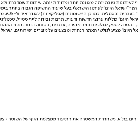
לעיתונות טובה יותר, מאוזנת יותר ומדויקת יותר. עיתונות שמדברת ולא צ
שלום. המהדורה המודפסת הראשונה פורסמה ב-30 ביולי 2007, וב-2010 הפך "ישראל היום" לעיתון הישראלי בעל שי
לחמנוביץ,
ל היום" כוללות ערוצי חדשות ודעות, תרבות ובידור, לייף סטייל, טכנולוגיה
ברית, במטרה לספק לגולשים חוויה מהירה, עדכנית, בטוחה ונוחה. תכני המה
ל היום" מציע לגולשי האתר הנחות ומבצעים על מוצרים ושירותים. ישראל 
 הים בת"א, משחררת המשטרה את התיעוד ממצלמת הגוף של השוטר • צפו