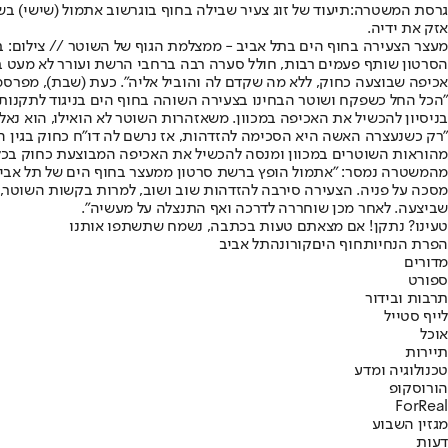
גרסת המשטרה:
תיעוד של זוג צעיר שבילה בחוף בוגרשוב אתמול (שישי) 
אזק את ידיה.
מעצר הצעירה בחוף הים בתל אביב - ממצלמת הגוף של השוטר // צילום: 
הסרטון שותף פעמים רבות, חולל סערה רבה ברחבי הרשת ועורר לא מעט 
אכיפה שבוצעה כחוק, ללא מה שקדם לה והוביל אליה". כעת (שבת), מפרס
"הכל החל כשפקח ושוטר הבחינו בצעירה השוהה בחוף הים בניגוד לתקנות
בניסיון להכשיל את האכיפה במכוון. משאזהרות השוטר לא הואילו, הוא נאל
"רק כשנעצרה האשה היא הסכימה להזדהות, אז נרשם לה דו״ח כחוק בגין 
מהוראות השוטרים במכוון ומנסה להכשיל את האכיפה המבוצעת כחוק בכל 
מהמשטרה נמסר: "אתמול הופץ ברשת סרטון ממעצר בחוף הים של תל אביב,
מסכה על פניה. הצעירה סירבה להזדהות שוב ושוב, למרות בקשות השוטר, ו
שביצעה. לאחר מכן שוחררה לדרכה ואף התנצלה על מעשיה".
טעינו? נתקן! אם מצאתם טעות בכתבה, נשמח שתשתפו אותנו
הפרת הנחיות
חוף הים
קורונה
תל אביב
מדורים
ספורט
תרבות ובידור
לייף סטייל
אוכל
תיירות
טכנולוגיה ומדע
הורוסקופ
ForReal
מגזין השבוע
דעות