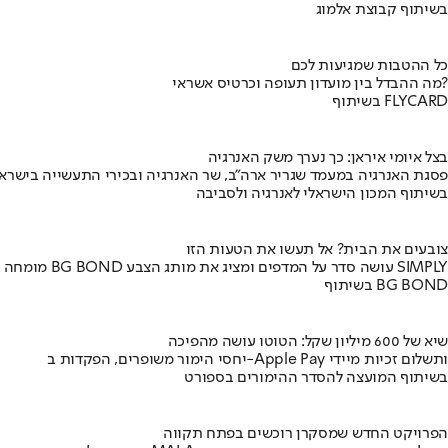
בשיתוף קבוצת אלמוג
כל ההטבות שמגיעות לכם
מה ההבדל בין מועדון תעופה וכרטיס אשראי?
בשיתוף FLYCARD
בצל איומי איראן: כך נערך משק האנרגיה
פסגת האנרגיה במעמד שגריר ארה"ב, שר האנרגיה ובכירי התעשייה בישראל
בשיתוף המכון הישראלי לאנרגיה ולסביבה
צובעים את הבית? אל תעשו את הטעות הזו
מומחה BG BOND עושה סדר על המדפים ומציג את מותג הצבע SIMPLY
בשיתוף BG BOND
שיא של 600 מיליון שקל: הטוטו עושה מהפיכה
יחסי הימור משופרים, הפקדות ב-Apple Pay ותשלום זכיות מיידי
בשיתוף המועצה להסדר ההימורים בספורט
הפרויקט החדש שמסקרן רוכשים בפתח תקווה