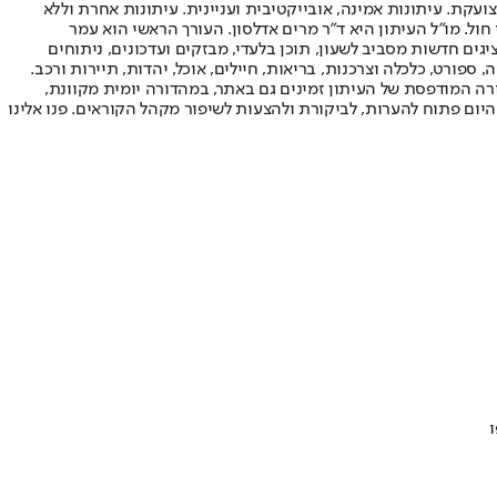
ועקת. עיתונות אמינה, אובייקטיבית ועניינית. עיתונות אחרת וללא
עור החשיפה הגבוה ביותר בימי חול. מו"ל העיתון היא ד"ר מרים אדלסון. העורך הראשי הוא עמר
 והעורך המייסד הוא עמוס רגב. אתרי האינטרנט של "ישראל היום" בעברית ובאנגלית, כמו כן היישומונים (אפליקציות) לאנדרואיד ול-iOS, מציגים חדשות מסביב לשעון, תוכן בלעדי, מבזקים ועדכונים, ניתוחים
, ספורט, כלכלה וצרכנות, בריאות, חיילים, אוכל, יהדות, תיירות ורכב.
דורה המודפסת של העיתון זמינים גם באתר, במהדורה יומית מקוונת,
היום פתוח להערות, לביקורת ולהצעות לשיפור מקהל הקוראים. פנו אלינו