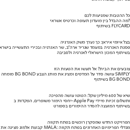
כל ההטבות שמגיעות לכם
מה ההבדל בין מועדון תעופה וכרטיס אשראי?
בשיתוף FLYCARD
בצל איומי איראן: כך נערך משק האנרגיה
פסגת האנרגיה במעמד שגריר ארה"ב, שר האנרגיה ובכירי התעשייה בישראל
בשיתוף המכון הישראלי לאנרגיה ולסביבה
צובעים את הבית? אל תעשו את הטעות הזו
מומחה BG BOND עושה סדר על המדפים ומציג את מותג הצבע SIMPLY
בשיתוף BG BOND
שיא של 600 מיליון שקל: הטוטו עושה מהפיכה
יחסי הימור משופרים, הפקדות ב-Apple Pay ותשלום זכיות מיידי
בשיתוף המועצה להסדר ההימורים בספורט
הפרויקט החדש שמסקרן רוכשים בפתח תקווה
קבוצת אלמוג מציגה את פרויקט MALA: מגדלי הפרימיום האחרונים בפתח תקווה