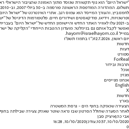
"ישראל היום" הוא גוף תקשורת שנוסד מתוך האמונה שהציבור הישראלי ראוי 
ת
ופרשנויות, וידיאו, פודקאסטים ושידורים חיים. פלטפורמות הדיגיטל של "ישרא
ב-2021 עלו לאוויר האתר החדש והיישומון החדש של "ישראל היום" בע
ואפשר לקבל אותם גם בניוזלטר. מועדון ההטבות הייחודי "הקליקה של ישרא
במייל hayom@israelhayom.co.il.
יום ראשון, 12.7.2026
כ"ז בתמוז תשפ"ו
חדשות
דעות
ספורט
ForReal
תרבות ובידור
אוכל
מגזין
אנחנו מגייסים
English
X
חדשות
בארץ
הצעירה שנאזקה בחוף הים - גרסת המשטרה
לאחר הסערה שחולל הסרטון שבו נראה שוטר שאוזק צעירה שבילתה בחוף
אבי כהן
איציק סבן
10/10/2020, 10:57
,עודכן
10/10/2020, 16:28
0