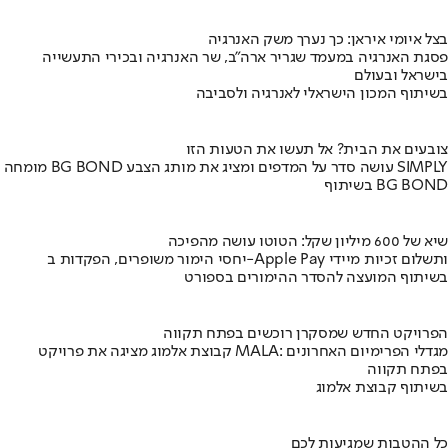
בצל איומי איראן: כך נערך משק האנרגיה
פסגת האנרגיה במעמד שגריר ארה"ב, שר האנרגיה ובכירי התעשייה
בישראל ובעולם
בשיתוף המכון הישראלי לאנרגיה ולסביבה
צובעים את הבית? אל תעשו את הטעות הזו
מומחה BG BOND עושה סדר על המדפים ומציג את מותג הצבע SIMPLY
בשיתוף BG BOND
שיא של 600 מיליון שקל: הטוטו עושה מהפיכה
יחסי הימור משופרים, הפקדות ב-Apple Pay ותשלום זכיות מיידי
בשיתוף המועצה להסדר ההימורים בספורט
הפרויקט החדש שמסקרן רוכשים בפתח תקווה
קבוצת אלמוג מציגה את פרויקט MALA: מגדלי הפרימיום האחרונים
בפתח תקווה
בשיתוף קבוצת אלמוג
כל ההטבות שמגיעות לכם