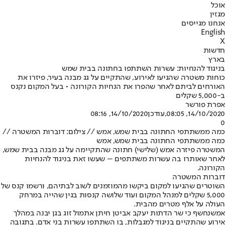
אוכל
מגזין
אנחנו מגייסים
English
X
חדשות
בארץ
בניגוד להנחיות: עשרות השתתפו בחתונה בבית שמש
כוחות משטרה שהגיעו לאירוע, שהתקיים על גג מבנה בעיר, פיזרו את
האורחים לביתם לאחר שהפרו את הנחיות הקורונה • בעל המקום נקנס
ב-5,000 שקלים
אפרת פורשר
14/10/2020, 08:05
,עודכן
14/10/2020, 08:16
0
כמה ממשתתפי החתונה בבית שמש, אמש // צילום: דוברות המשטרה //
כמה ממשתתפי החתונה בבית שמש, אמש
המשטרה פיזרה אמש (שלישי) חתונה שהתקיימה על גג מבנה בבית שמש,
לאחר שאותרו בה עשרות משתתפים – שעשו זאת בניגוד להנחיות
הקורונה.
דוברות המשטרה
השוטרים שהגיעו למקום ביקשו מהמוזמנים לשוב לבתיהם, ורשמו קנס של
5,000 שקלים למנהל המקום ועוד שלושה קנסות בגין שהייה במרחק
העולה על אלף מטרים מהבית.
אמש
נחשף כי שר הדתות יעקב אביטן חיתן אתמול זוג בגן יבנה במהלך
אירוע שהתקיים בניגוד למגבלות, בו השתתפו עשרות בני אדם. בתגובה