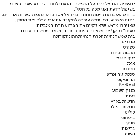
לחשיפה, התנצל השר על המעשה: "הגעתי לחתונה לרבע שעה. טעיתי
בשיקול הדעת ואני מכה על חטא".
בחודש שעבר
התקיימה חתונה בדיר אל אסד בהשתתפות עשרות אורחים.
בתום האירוע, המשטרה עיכבה לחקירה את אבי הכלה ואת החתן,
שאוזהרו מראש שלא לקיים את האירוע תחת המגבלות.
טעינו? נתקן! אם מצאתם טעות בכתבה, נשמח שתשתפו אותנו
בית שמש
הנחיות
הפרת הנחיות
חתונה
קורונה
מדורים
ספורט
תרבות ובידור
לייף סטייל
אוכל
תיירות
טכנולוגיה ומדע
הורוסקופ
ForReal
מגזין השבוע
דעות
חדשות בארץ
חדשות בעולם
פוליטי
ביטחוני
חינוך
בריאות
משפט