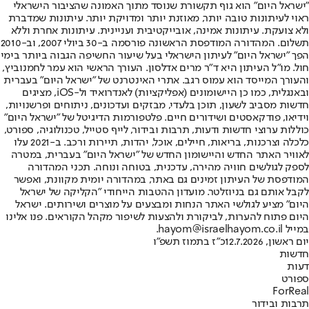
"ישראל היום" הוא גוף תקשורת שנוסד מתוך האמונה שהציבור הישראלי
ראוי לעיתונות טובה יותר, מאוזנת יותר ומדויקת יותר. עיתונות שמדברת
ולא צועקת. עיתונות אמינה, אובייקטיבית ועניינית. עיתונות אחרת וללא
תשלום. המהדורה המודפסת הראשונה פורסמה ב-30 ביולי 2007, וב-2010
הפך "ישראל היום" לעיתון הישראלי בעל שיעור החשיפה הגבוה ביותר בימי
חול. מו"ל העיתון היא ד"ר מרים אדלסון. העורך הראשי הוא עמר לחמנוביץ,
והעורך המייסד הוא עמוס רגב. אתרי האינטרנט של "ישראל היום" בעברית
ובאנגלית, כמו כן היישומונים (אפליקציות) לאנדרואיד ול-iOS, מציגים
חדשות מסביב לשעון, תוכן בלעדי, מבזקים ועדכונים, ניתוחים ופרשנויות,
וידיאו, פודקאסטים ושידורים חיים. פלטפורמות הדיגיטל של "ישראל היום"
כוללות ערוצי חדשות ודעות, תרבות ובידור, לייף סטייל, טכנולוגיה, ספורט,
כלכלה וצרכנות, בריאות, חיילים, אוכל, יהדות, תיירות ורכב. ב-2021 עלו
לאוויר האתר החדש והיישומון החדש של "ישראל היום" בעברית, במטרה
לספק לגולשים חוויה מהירה, עדכנית, בטוחה ונוחה. תכני המהדורה
המודפסת של העיתון זמינים גם באתר, במהדורה יומית מקוונת, ואפשר
לקבל אותם גם בניוזלטר. מועדון ההטבות הייחודי "הקליקה של ישראל
היום" מציע לגולשי האתר הנחות ומבצעים על מוצרים ושירותים. ישראל
היום פתוח להערות, לביקורת ולהצעות לשיפור מקהל הקוראים. פנו אלינו
במייל hayom@israelhayom.co.il.
יום ראשון, 12.7.2026
כ"ז בתמוז תשפ"ו
חדשות
דעות
ספורט
ForReal
תרבות ובידור