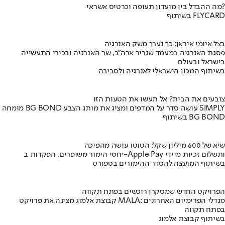
מה ההבדל בין מועדון תעופה וכרטיס אשראי?
בשיתוף FLYCARD
בצל איומי איראן: כך נערך משק האנרגיה
פסגת האנרגיה במעמד שגריר ארה"ב, שר האנרגיה ובכירי התעשייה
בישראל ובעולם
בשיתוף המכון הישראלי לאנרגיה ולסביבה
צובעים את הבית? אל תעשו את הטעות הזו
מומחה BG BOND עושה סדר על המדפים ומציג את מותג הצבע SIMPLY
בשיתוף BG BOND
שיא של 600 מיליון שקל: הטוטו עושה מהפיכה
יחסי הימור משופרים, הפקדות ב-Apple Pay ותשלום זכיות מיידי
בשיתוף המועצה להסדר ההימורים בספורט
הפרויקט החדש שמסקרן רוכשים בפתח תקווה
קבוצת אלמוג מציגה את פרויקט MALA: מגדלי הפרימיום האחרונים
בפתח תקווה
בשיתוף קבוצת אלמוג