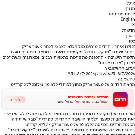
אוכל
מגזין
אנחנו מגייסים
English
X
חדשות
בארץ
צפו
"כולנו איתך": חרדים מוחים מול הכלא הצבאי לאחר מעצר עריק
בחורי ישיבת "מבקשי תורה" מקיימים בשעה זו מחאה בעקבות מעצר
תלמיד הישיבה • ההפגנה מתקיימת בראשות רבנים, ומארגניה משתייכים
לארגון "אחים אנחנו"
יעקב הרשקוביץ
8/7/2026, 16:23
,עודכן
8/7/2026, 19:31
0
השמעה
מחאת חרדים על מעצר עריק מחוץ לכותלי כלא 10. צילום: ללא קרדיט
הערב (רביעי) מקיימים מפגינים חרדים מחאה מול הכניסה לכלא הצבאי -
זאת בעקבות מעצר תלמיד הישיבה החרדית-ספרדית "מבקשי תורה".
הפגנת חרדים בכניסה לכלא 10 על מעצר עריק // ללא קרדיט
בחורי הישיבה המשתתפים במחאה משתייכים לישיבת "מבקשי תורה",