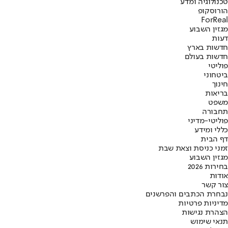
טכנולוגיה ומדע
הורוסקופ
ForReal
מגזין השבוע
דעות
חדשות בארץ
חדשות בעולם
פוליטי
ביטחוני
חינוך
בריאות
משפט
תחבורה
פוליטי-מדיני
כללי ומידע
דף הבית
זמני כניסת וצאת שבת
מגזין השבוע
בחירות 2026
אודות
צור קשר
נבחרת הכתבים והפרשנים
מדיניות פרטיות
הצהרת נגישות
תנאי שימוש