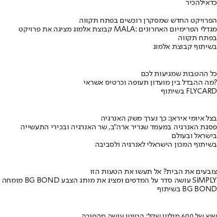
כדאי
להכיר
הפרויקט החדש שמסקרן רוכשים בפתח תקווה
קבוצת אלמוג מציגה את פרויקט MALA: מגדלי הפרימיום האחרונים
בפתח תקווה
בשיתוף קבוצת אלמוג
כל ההטבות שמגיעות לכם
מה ההבדל בין מועדון תעופה וכרטיס אשראי?
בשיתוף FLYCARD
בצל איומי איראן: כך נערך משק האנרגיה
פסגת האנרגיה במעמד שגריר ארה"ב, שר האנרגיה ובכירי התעשייה
בישראל ובעולם
בשיתוף המכון הישראלי לאנרגיה ולסביבה
צובעים את הבית? אל תעשו את הטעות הזו
מומחה BG BOND עושה סדר על המדפים ומציג את מותג הצבע SIMPLY
בשיתוף BG BOND
שיא של 600 מיליון שקל: הטוטו עושה מהפיכה