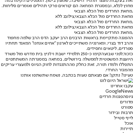
זאת בעקבות מעצר תלמיד הישיבה, שמעון ביטון. המפגינים הקימו במה
מחוץ לכלא, ובמסגרת המחאה הם קוראים פרקי תהילים ואומרים סליחות.
מחאת החרדים מול הכלא הצבאי,
מחאת החרדים מול הכלא הצבאי,צילום: ללא
מחאת החרדים מול הכלא הצבאי,
מחאת החרדים מול הכלא הצבאי,צילום: ללא
מחאת החרדים מול הכלא הצבאי,
ההפגנה מתקיימת בראשות הרבנים הרב יעקב הדס הרב שלמה מחפוד
והרב דוד בצרי, ומארגניה משתייכים לארגון "אחים אנחנו" המאגד תחתיו
ספרדים, ליטאים וחסידים.
כזכור,
לפני שבוע
הקימו כ-250 תלמידי ישבת ויז'ניץ בית מדרש מול משרד
היועצת המשפטית לממשלה בירושלים, במחאה במסגרתה המשתתפים
התפללו ולמדו תורה, זאת כחלק מההתנגדות לחוק הגיוס ולמעצרי עריקים
מהמגזר החרדי.
טעינו? נתקן! אם מצאתם טעות בכתבה, נשמח שתשתפו אותנו
עקבו אחרינו
G
o
o
g
l
e
News
גיוס
הפגנות חרדים
מדורים
ספורט
תרבות ובידור
לייף סטייל
אוכל
תיירות