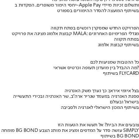
יחסי הימור משופרים, הפקדות ב-Apple Pay ותשלום זכיות מיידי
בשיתוף המועצה להסדר ההימורים בספורט
הפרויקט החדש שמסקרן רוכשים בפתח תקווה
קבוצת אלמוג מציגה את פרויקט MALA: מגדלי הפרימיום האחרונים
בפתח תקווה
בשיתוף קבוצת אלמוג
כל ההטבות שמגיעות לכם
מה ההבדל בין מועדון תעופה וכרטיס אשראי?
בשיתוף FLYCARD
בצל איומי איראן: כך נערך משק האנרגיה
פסגת האנרגיה במעמד שגריר ארה"ב, שר האנרגיה ובכירי התעשייה
בישראל ובעולם
בשיתוף המכון הישראלי לאנרגיה ולסביבה
צובעים את הבית? אל תעשו את הטעות הזו
מומחה BG BOND עושה סדר על המדפים ומציג את מותג הצבע SIMPLY
בשיתוף BG BOND