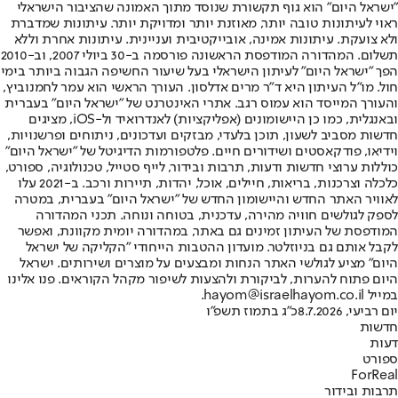
"ישראל היום" הוא גוף תקשורת שנוסד מתוך האמונה שהציבור הישראלי
ראוי לעיתונות טובה יותר, מאוזנת יותר ומדויקת יותר. עיתונות שמדברת
ולא צועקת. עיתונות אמינה, אובייקטיבית ועניינית. עיתונות אחרת וללא
תשלום. המהדורה המודפסת הראשונה פורסמה ב-30 ביולי 2007, וב-2010
הפך "ישראל היום" לעיתון הישראלי בעל שיעור החשיפה הגבוה ביותר בימי
חול. מו"ל העיתון היא ד"ר מרים אדלסון. העורך הראשי הוא עמר לחמנוביץ,
והעורך המייסד הוא עמוס רגב. אתרי האינטרנט של "ישראל היום" בעברית
ובאנגלית, כמו כן היישומונים (אפליקציות) לאנדרואיד ול-iOS, מציגים
חדשות מסביב לשעון, תוכן בלעדי, מבזקים ועדכונים, ניתוחים ופרשנויות,
וידיאו, פודקאסטים ושידורים חיים. פלטפורמות הדיגיטל של "ישראל היום"
כוללות ערוצי חדשות ודעות, תרבות ובידור, לייף סטייל, טכנולוגיה, ספורט,
כלכלה וצרכנות, בריאות, חיילים, אוכל, יהדות, תיירות ורכב. ב-2021 עלו
לאוויר האתר החדש והיישומון החדש של "ישראל היום" בעברית, במטרה
לספק לגולשים חוויה מהירה, עדכנית, בטוחה ונוחה. תכני המהדורה
המודפסת של העיתון זמינים גם באתר, במהדורה יומית מקוונת, ואפשר
לקבל אותם גם בניוזלטר. מועדון ההטבות הייחודי "הקליקה של ישראל
היום" מציע לגולשי האתר הנחות ומבצעים על מוצרים ושירותים. ישראל
היום פתוח להערות, לביקורת ולהצעות לשיפור מקהל הקוראים. פנו אלינו
במייל hayom@israelhayom.co.il.
יום רביעי, 8.7.2026
כ"ג בתמוז תשפ"ו
חדשות
דעות
ספורט
ForReal
תרבות ובידור