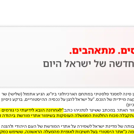
ן פינה למסגד פלסטיני במתחם הארכיולוגי ביו"ש, הגיע אתמול (שלישי) ש
יון)
מור האתר. במכתב ששיגר לנתניהו כתב:
"לאחרונה הובא לידיעתי כי גורמים
 התקבלה מכוח החלטות הממשלה העוסקות בשימור אתרי מורשת ביהודה ושו
ויבותה של מדינת ישראל לשמירה על אתרי המורשת של העם היהודי ולהגנ
מה כ"אתר היסטורי בעל חשיבות לאומית מהמעלה הראשונה, ששימש כמקור 