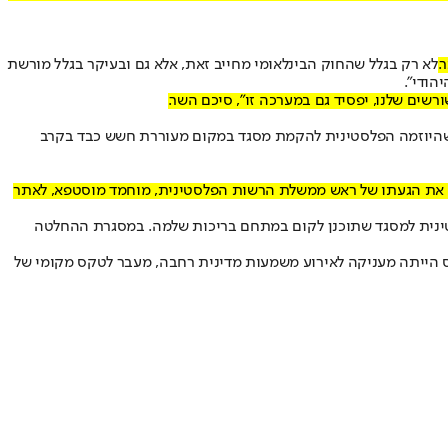
.
לא רק בגלל שהחוק הבינלאומי מחייב זאת, אלא גם ובעיקר בגלל מורשת
הודי".
ורשים שלנו, יפסיד גם במערכה זו", סיכם השר.
ד שהיוזמה הפלסטינית להקמת מסגד במקום מעוררת חשש כבד בקרב
 את הגעתו של ראש ממשלת הרשות הפלסטינית, מוחמד מוסטפא, לאתר
לסטינית למסגד שתוכנן לקום במתחם בריכות שלמה. במסגרת ההחלטה
הייתה מעניקה לאירוע משמעות מדינית רחבה, מעבר לטקס מקומי של