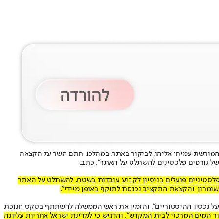
ר המורשת עמיחי אליהו, לביקור באתר. במהלכו, חתם השר על הקצאה
 פלסטיניים פועלים בניסיון לקבוע עובדות בשטח, להשתלט על האתר
מרון, והקצאת התקציב נכנסת לתוקף באופן מיידי".
ה על נכסיו ההיסטוריים", והזמין את ראש הממשלה להשתתף בטקס חנוכת
המים המרכזי לבית המקדש", והדגיש כי למדינת ישראל אחריות עליונה