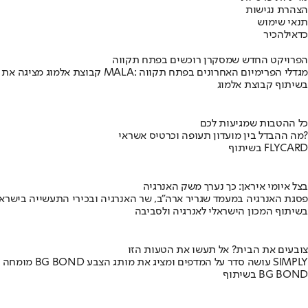
הצהרת נגישות
תנאי שימוש
כדאי
להכיר
הפרויקט החדש שמסקרן רוכשים בפתח תקווה
קבוצת אלמוג מציגה את פרויקט MALA: מגדלי הפרימיום האחרונים בפתח תקווה
בשיתוף קבוצת אלמוג
כל ההטבות שמגיעות לכם
מה ההבדל בין מועדון תעופה וכרטיס אשראי?
בשיתוף FLYCARD
בצל איומי איראן: כך נערך משק האנרגיה
פסגת האנרגיה במעמד שגריר ארה"ב, שר האנרגיה ובכירי התעשייה בישראל
בשיתוף המכון הישראלי לאנרגיה ולסביבה
צובעים את הבית? אל תעשו את הטעות הזו
מומחה BG BOND עושה סדר על המדפים ומציג את מותג הצבע SIMPLY
בשיתוף BG BOND