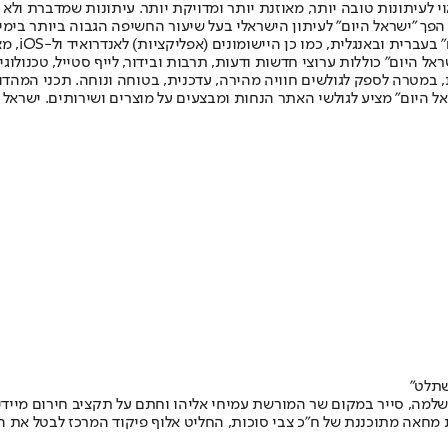
לעיתונות טובה יותר, מאוזנת יותר ומדויקת יותר. עיתונות שמדברת ולא צ
שלום. המהדורה המודפסת הראשונה פורסמה ב-30 ביולי 2007, וב-2010 הפך "ישראל היום" לעיתון הישראלי בעל שי
לחמנוביץ,
ל היום" כוללות ערוצי חדשות ודעות, תרבות ובידור, לייף סטייל, טכנולוגיה
ברית, במטרה לספק לגולשים חוויה מהירה, עדכנית, בטוחה ונוחה. תכני המה
ל היום" מציע לגולשי האתר הנחות ומבצעים על מוצרים ושירותים. ישראל 
שתלט"
שלמה, סייר במקום שר המורשת עמיחי אליהו וחתם על תקציב חירום מייד
ת מחאה מתוכננת של ח"כ צבי סוכות, החליט אלוף פיקוד המרכז לבטל את 