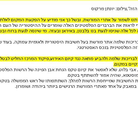
ה",צילום: יונתן מרקוס
תנו לשמור על אתרי המורשת, ובשל כך אני מודיע על הפקעת המקום לאלתר
כדי לראות את הברברים הפלסטינים האלה שומרים על ההיסטוריה של העם הי
לכל אלה שניסו לגעת בנו בלבנון, באיראן ובעזה. מי שינסה לגעת ברוח ובש
 בבריכות שלמה אתר מורשת בעל חשיבות היסטורית ולאומית עמוקה, בעו
זה הפלסטינית בנכס האסטרטגי.
 לבריכות שלמה ולהביע מחאה נגד קיום האירוע,
פיקוד המרכז החליט לבטל
קיים במקום.
רכז, אבי בלוט, שלא לאפשר את קיום טקס הנחת אבן הפינה של הרשות הפ
מוסטפא, שהיה אמור להשתתף בטקס.
את החשיבות שמייחסת הרשות למהלך. השתתפותו של ראש הממשלה בטקס 
במאבק על אחד מאתרי המורשת הרגישים ביותר ביהודה ושומרון.