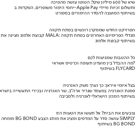
שיא של 600 מיליון שקל: הטוטו עושה מהפיכה
יחסי הימור משופרים, הפקדות ב-Apple Pay ותשלום זכיות מיידי
בשיתוף המועצה להסדר ההימורים בספורט
הפרויקט החדש שמסקרן רוכשים בפתח תקווה
קבוצת אלמוג מציגה את פרויקט MALA: מגדלי הפרימיום האחרונים בפתח תקווה
בשיתוף קבוצת אלמוג
כל ההטבות שמגיעות לכם
מה ההבדל בין מועדון תעופה וכרטיס אשראי?
בשיתוף FLYCARD
בצל איומי איראן: כך נערך משק האנרגיה
פסגת האנרגיה במעמד שגריר ארה"ב, שר האנרגיה ובכירי התעשייה בישראל
בשיתוף המכון הישראלי לאנרגיה ולסביבה
צובעים את הבית? אל תעשו את הטעות הזו
מומחה BG BOND עושה סדר על המדפים ומציג את מותג הצבע SIMPLY
בשיתוף BG BOND