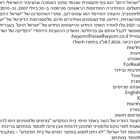
"ישראל היום" הוא גוף תקשורת שנוסד מתוך האמונה שהציבור הישראלי ראוי 
ת
ופרשנויות, וידיאו, פודקאסטים ושידורים חיים. פלטפורמות הדיגיטל של "ישרא
ב-2021 עלו לאוויר האתר החדש והיישומון החדש של "ישראל היום" בע
ואפשר לקבל אותם גם בניוזלטר. מועדון ההטבות הייחודי "הקליקה של ישרא
במייל hayom@israelhayom.co.il.
יום רביעי, 8.7.2026
כ"ג בתמוז תשפ"ו
חדשות
דעות
ספורט
ForReal
תרבות ובידור
אוכל
מגזין
אנחנו מגייסים
English
X
חדשות
בארץ
פרסום ראשון
הצעד החריג של השר באתר מימי בית המקדש: "גורמים פלסטינים ניסו לה
שעות לפני טקס פלסטיני מתוכנן להנחת אבן פינה למסגד במתחם בריכות 
והנפת דגל ישראל: "לא ניתן לפגוע במקור המים של בית המקדש" • בעקבו
למסגד במתחם