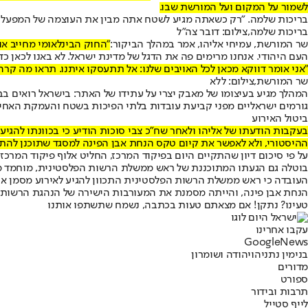
לשמור על המקום ועל המורשת שבו.
בריכות שלמה. "רק כשאתה מגיע לשטח אתה מבין את העוצמה של המפעל הז
בריכות שלמה,צילום: דובר צה"ל
שר המורשת, עמיחי אליהו, אמר במהלך הביקור:
"החוק הבינלאומי מחייב או
העם היהודי. אנחנו מרימים פה את הדגל של מדינת ישראל. לא באנו לכאן 
"אני אומר דווקא מכאן לכל האויבים שלנו: אל תתעסקו איתנו. תראו מה קרה 
שר המורשת,צילום: ללא
המהלך מגיע בעיצומו של מאבק יצרי על עתידו של האתר: בישראל רואים
גורמים ישראליים מפני קביעת עובדות בלתי הפיכות בשטח והעמקת האחי
ביטול האירוע
בעקבות הודעתו של אליהו ולאחר שח”כ צבי סוכות הודיע כי בכוונתו להגיע
ההיסטורי, ולא לאפשר את קיום טקס הנחת אבן הפינה למסגד שתוכנן להת
על פי סיכום דיון שהתקיים היום בפיקוד המרכז, החליט אלוף פיקוד המ
בוטלה גם הגעתו המתוכננת של ראש ממשלת הרשות הפלסטינית, מוחמד 
העובדה כי ראש ממשלת הרשות הפלסטינית התכוון להגיע לאירוע מסמן 
הנחת אבן פינה, והייתה מסמנת את המעורבות הישירה של הנהגת הרשות 
טעינו? נתקן! אם מצאתם טעות בכתבה, נשמח שתשתפו אותנו
עקבו אחרינו
G
o
o
g
l
e
News
בנימין נתניהו
יהודה ושומרון
מדורים
ספורט
תרבות ובידור
לייף סטייל