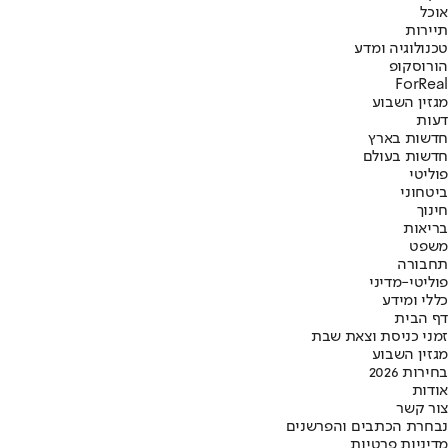
אוכל
תיירות
טכנולוגיה ומדע
הורוסקופ
ForReal
מגזין השבוע
דעות
חדשות בארץ
חדשות בעולם
פוליטי
ביטחוני
חינוך
בריאות
משפט
תחבורה
פוליטי-מדיני
כללי ומידע
דף הבית
זמני כניסת וצאת שבת
מגזין השבוע
בחירות 2026
אודות
צור קשר
נבחרת הכתבים והפרשנים
מדיניות פרטיות