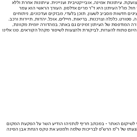
ועקת. עיתונות אמינה, אובייקטיבית ועניינית. עיתונות אחרת וללא
עור החשיפה הגבוה ביותר בימי חול. מו"ל העיתון היא ד"ר מרים אדלסון. העורך הראשי הוא עמר
 והעורך המייסד הוא עמוס רגב. אתרי האינטרנט של "ישראל היום" בעברית ובאנגלית, כמו כן היישומונים (אפליקציות) לאנדרואיד ול-iOS, מציגים חדשות מסביב לשעון, תוכן בלעדי, מבזקים ועדכונים, ניתוחים
, ספורט, כלכלה וצרכנות, בריאות, חיילים, אוכל, יהדות, תיירות ורכב.
דורה המודפסת של העיתון זמינים גם באתר, במהדורה יומית מקוונת,
היום פתוח להערות, לביקורת ולהצעות לשיפור מקהל הקוראים. פנו אלינו
י לשיקום האתר • במכתב חריף לנתניהו הודיע השר על הפקעת המקום
הגעתו של ר"מ הרש"פ לבריכות שלמה ולמנוע את טקס הנחת אבן הפינה