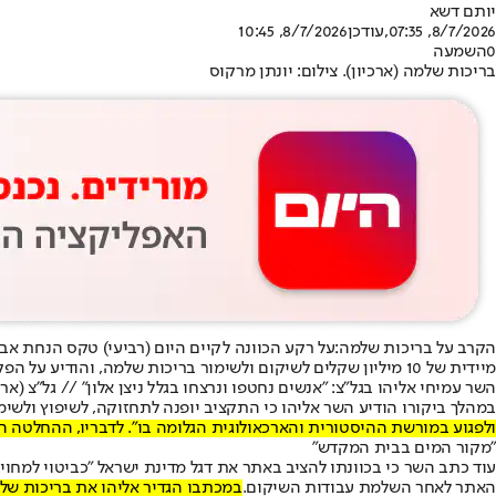
יותם דשא
8/7/2026, 07:35
,עודכן
8/7/2026, 10:45
0
השמעה
בריכות שלמה (ארכיון). צילום: יונתן מרקוס
הקרב על בריכות שלמה:
על רקע הכוונה לקיים היום (רביעי) טקס הנחת אב
מיידית של 10 מיליון שקלים לשיקום ולשימור בריכות שלמה, והודיע על הפקעה מיידית של הנכס. "על ישראל להגן על נכסיה ההיסטוריים, ברקע ניסיון של גורמים פלסטינים להשתלט על האתר", כתב.
השר עמיחי אליהו בגל"צ: "אנשים נחטפו ונרצחו בגלל ניצן אלון" // גל"צ (ארכ
במהלך ביקורו הודיע השר אליהו כי התקציב יופנה לתחזוקה, לשיפוץ ולשי
ולפגוע במורשת ההיסטורית והארכאולוגית הגלומה בו". לדבריו, ההחלטה
"מקור המים בבית המקדש"
עוד כתב השר כי בכוונתו להציב באתר את דגל מדינת ישראל "כביטוי למח
האתר לאחר השלמת עבודות השיקום.
במכתבו הגדיר אליהו את בריכות של