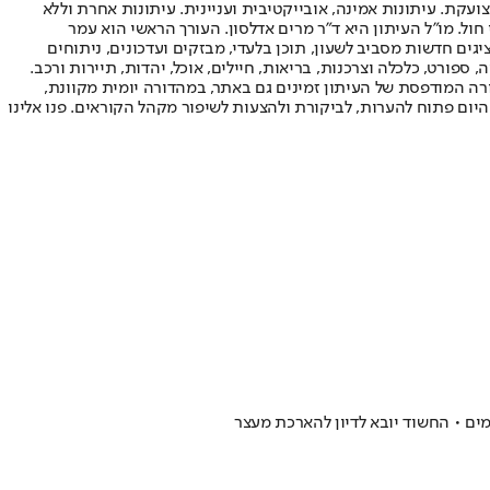
ועקת. עיתונות אמינה, אובייקטיבית ועניינית. עיתונות אחרת וללא
עור החשיפה הגבוה ביותר בימי חול. מו"ל העיתון היא ד"ר מרים אדלסון. העורך הראשי הוא עמר
 והעורך המייסד הוא עמוס רגב. אתרי האינטרנט של "ישראל היום" בעברית ובאנגלית, כמו כן היישומונים (אפליקציות) לאנדרואיד ול-iOS, מציגים חדשות מסביב לשעון, תוכן בלעדי, מבזקים ועדכונים, ניתוחים
, ספורט, כלכלה וצרכנות, בריאות, חיילים, אוכל, יהדות, תיירות ורכב.
דורה המודפסת של העיתון זמינים גם באתר, במהדורה יומית מקוונת,
היום פתוח להערות, לביקורת ולהצעות לשיפור מקהל הקוראים. פנו אלינו