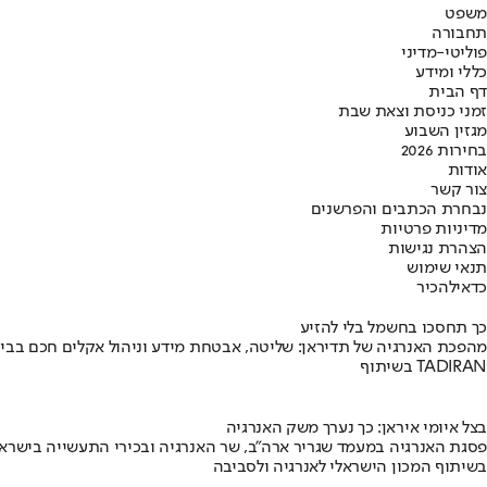
משפט
תחבורה
פוליטי-מדיני
כללי ומידע
דף הבית
זמני כניסת וצאת שבת
מגזין השבוע
בחירות 2026
אודות
צור קשר
נבחרת הכתבים והפרשנים
מדיניות פרטיות
הצהרת נגישות
תנאי שימוש
כדאי
להכיר
כך תחסכו בחשמל בלי להזיע
מהפכת האנרגיה של תדיראן: שליטה, אבטחת מידע וניהול אקלים חכם בבי
בשיתוף TADIRAN
בצל איומי איראן: כך נערך משק האנרגיה
פסגת האנרגיה במעמד שגריר ארה"ב, שר האנרגיה ובכירי התעשייה בישראל
בשיתוף המכון הישראלי לאנרגיה ולסביבה