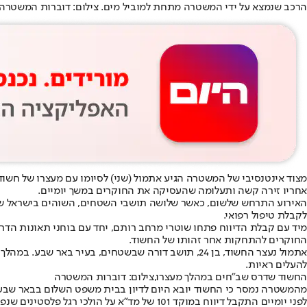
הרכב שנמצא על ידי המשטרה מתחת למוביל מים. צילום: דוברות המשטרה
מצוד אינטנסיבי של המשטרה הגיע אתמול (שני) לסיומו עם מעצרו של חשוד
אחריו זירה קשה ותעלומה שהעסיקה את החוקרים במשך יומיים.
האירוע התרחש שלשום, כאשר שלושה תושבי השטחים, השוהים בישראל שלא כ
לקבלת טיפול רפואי.
מיד עם קבלת הדיווח פתחו שוטרי מרחב רותם, יחד עם בוחני תאונות הדר
החוקרים להתחקות אחר זהותו של החשוד.
אתמול נעצר החשוד, בן 24, תושב דורה שבשטחים, בעי
להעלים ראיות.
החשוד שדרס שב"חים במהלך מעצרו,צילום: דוברות המשטרה
מהמשטרה נמסר כי החשוד יובא היום לדיון בבית משפט השלום בבאר שב