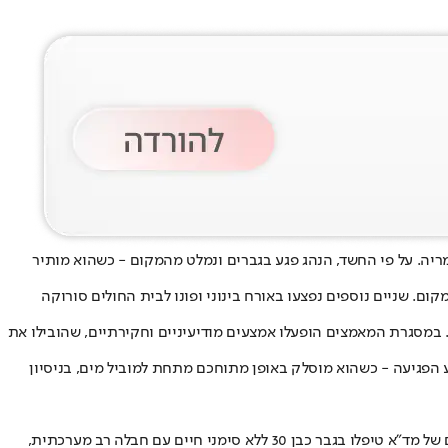
ריה. על פי החשד, הנהג פגע בגברים ונמלט מהמקום - כשהוא מותיר
 שניים נוספים נפצעו באורח בינוני ופונו לבית החולים סורוקה
 במסגרת המאמצים הופעלו אמצעים מודיעיניים וחקירתיים, שהובילו את
 לביצוע הפגיעה - כשהוא מוסלק באופן מתוחכם מתחת למוביל מים, בניסיון
לפני יומיים התקבל דיווח במוקד 101 של מד"א על הולכי רגל פלסטינים שנפגעו מרכב בשטח פתוח בפזורה סמוך לחרבאת אלעזק. חובשים ופראמדיקים של מד"א טיפלו בגבר כבן 30 ללא סימני חיים עם חבלה רב מערכתית,