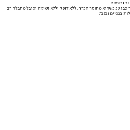
חובש רפואת חירום במד"א עלה אל הוזייל, שהיה בזירה, סיפר: "קיבלנו דיווח על שלושה הולכי רגל שככל הנראה נפגעו מרכב. כשהגענו למקום ראינו גבר כבן 30 כשהוא מחוסר הכרה, ללא דופק וללא נשימה וסובל מחבלה רב
ות בגפיים ובגב".