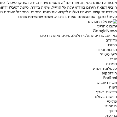
וקבעו את מותו במקום. צוותי מד"א נוספים שהיו בזירה העניקו טיפול רפואי ופינו לבית החולים סורוקה, 2 גברים בני
מערכתית קשה. לצערנו נאלצנו לקבוע את מותו במקום. במקביל הענקנו טיפול
טעינו? נתקן! אם מצאתם טעות בכתבה, נשמח שתשתפו אותנו
עקבו אחרינו
G
o
o
g
l
e
News
באר שבע
דריסה
הולכי רגל
פלסטינים
תאונת דרכים
מדורים
ספורט
תרבות ובידור
לייף סטייל
אוכל
תיירות
טכנולוגיה ומדע
הורוסקופ
ForReal
מגזין השבוע
דעות
חדשות בארץ
חדשות בעולם
פוליטי
ביטחוני
חינוך
בריאות