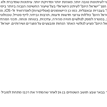
לעיתונות טובה יותר, מאוזנת יותר ומדויקת יותר. עיתונות שמדברת ולא צ
שלום. המהדורה המודפסת הראשונה פורסמה ב-30 ביולי 2007, וב-2010 הפך "ישראל היום" לעיתון הישראלי בעל שי
לחמנוביץ,
ל היום" כוללות ערוצי חדשות ודעות, תרבות ובידור, לייף סטייל, טכנולוגיה
ברית, במטרה לספק לגולשים חוויה מהירה, עדכנית, בטוחה ונוחה. תכני המה
ל היום" מציע לגולשי האתר הנחות ומבצעים על מוצרים ושירותים. ישראל 
 מתחת למוביל מים • החשוד יובא לדיון להארכת מעצר