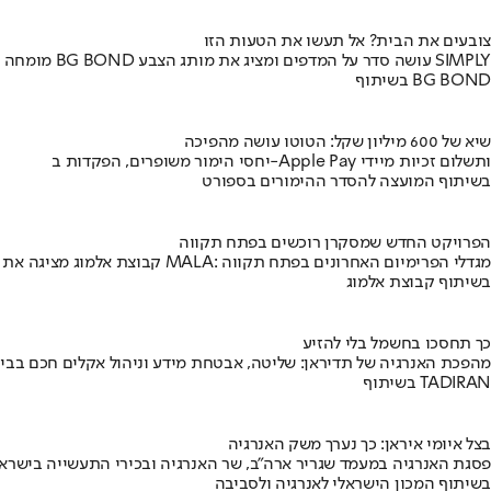
צובעים את הבית? אל תעשו את הטעות הזו
מומחה BG BOND עושה סדר על המדפים ומציג את מותג הצבע SIMPLY
בשיתוף BG BOND
שיא של 600 מיליון שקל: הטוטו עושה מהפיכה
יחסי הימור משופרים, הפקדות ב-Apple Pay ותשלום זכיות מיידי
בשיתוף המועצה להסדר ההימורים בספורט
הפרויקט החדש שמסקרן רוכשים בפתח תקווה
קבוצת אלמוג מציגה את פרויקט MALA: מגדלי הפרימיום האחרונים בפתח תקווה
בשיתוף קבוצת אלמוג
כך תחסכו בחשמל בלי להזיע
מהפכת האנרגיה של תדיראן: שליטה, אבטחת מידע וניהול אקלים חכם בבי
בשיתוף TADIRAN
בצל איומי איראן: כך נערך משק האנרגיה
פסגת האנרגיה במעמד שגריר ארה"ב, שר האנרגיה ובכירי התעשייה בישראל
בשיתוף המכון הישראלי לאנרגיה ולסביבה