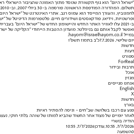
"ישראל היום" הוא גוף תקשורת שנוסד מתוך האמונה שהציבור הישראלי ראוי 
ת
ופרשנויות, וידיאו, פודקאסטים ושידורים חיים. פלטפורמות הדיגיטל של "ישרא
ב-2021 עלו לאוויר האתר החדש והיישומון החדש של "ישראל היום" בע
ואפשר לקבל אותם גם בניוזלטר. מועדון ההטבות הייחודי "הקליקה של ישרא
במייל hayom@israelhayom.co.il.
יום שלישי, 7.7.2026
כ"ב בתמוז תשפ"ו
חדשות
דעות
ספורט
ForReal
תרבות ובידור
אוכל
מגזין
אנחנו מגייסים
English
X
חדשות
בארץ
פגע עם רכבו בשלושה שב"חים - וניסה להסתיר ראיות
לאחר יומיים של מצוד אחר החשוד שהביא למותו של שוהה בלתי חוקי, נעצר בבאר שבע תושב השטחים בן 24 לאחר שהסתיר את רכבו
הודיה בושרי
7/7/2026, 10:55
,עודכן
7/7/2026, 10:55
0
השמעה