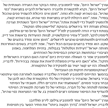
עורך "ישראל היום", עמר לחמנוביץ, פתח הבוקר את הועידה השנתית של
"ישראל היום", וקרא לתקשורת ולחברה הישראלית להביט במציאות "כפי
שהיא", גם כשהיא קשה ולא נוחה. "חוסן אינו היכולת להעמיד פנים שהכול
בסדר", אמר, "הוא היכולת להביט במציאות כפי שהיא, גם כשהיא קשה,
ולהמשיך לפעול כדי לשנות אותה".
ועידת "ישראל היום" השנתית נערכה
במלון מצודת דוד בירושלים בהפקת "פליישמן פלס הפקות".
בפתח דבריו הודה לחמנוביץ למו"ל "ישראל היום" פרופ' מרים אדלסון,
ליסמין לוקץ', למנכ"ל עמיר פינקלשטיין, לצוות הוועידות בראשות אור דיין,
לאורחים ולמשתתפים שהגיעו לירושלים. "חוסן איננו נמדד ברגעים של
שקט. הוא נמדד ברגעים שבהם הכול רועד", אמר. לדבריו, בשנים האחרונות
חוותה ישראל "רעידות וטלטלות" בגבולות, בחזית המלחמה, באמון
הציבורי ובתחושת הביטחון הבסיסית של האזרחים.
לחמנוביץ אמר כי השאלה המרכזית כיום "איננה האם החברה הישראלית
חזקה", אלא "האם היא עדיין מסוגלת לראות את עצמה בבהירות". לדבריו,
לשאלה הזו יש קשר ישיר גם לתפקידה של התקשורת.
"כשהקונספציות חזקות מן העובדות"
בהמשך התייחס לחמנוביץ לאמירה שלדבריו נשמעה לאחרונה מפי עיתונאי
בכיר בישראל, שהצהיר כי תפקידו של כלי התקשורת שלו הוא להגן על
נבחר ציבור מסוים. "כששמעתי את הדברים הללו, חשבתי על הפיתוי
שמונח לפתחה של כל חברה, ובוודאי של כל מערכת תקשורת: הפיתוי
להעדיף את הסיפור שאנחנו רוצים להאמין בו, על פני המציאות כפי שהיא",
אמר.
עורך "ישראל היום" עמר לחמנוביץ,צילום: לירון מולדובן
לדבריו, ישראל למדה "בדרך הקשה ביותר" את מחיר הפער בין תפיסות