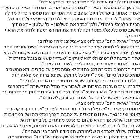
מהנכונות לזהות אותם, להתמודד איתם ולתקן אותם".
בהמשך ציטט מספר משלי - "נאמנים פצעי אוהב, ונעתרות נשיקות שונא" -
ואמר: "אנחנו ב'ישראל היום' אוהבים את המדינה הזו מספיק כדי לומר לה
את האמת". לדבריו, מחויבות העיתון היא "לציבור הישראלי ולבניינו של
הבית הלאומי היהודי", ולכן "נבקר את השלטון - כל שלטון - לא מתוך
חישוב פרסונלי, אלא מתוך רצון להאיר את הדורש תיקון ולחזק את הראוי
לחיזוק".
עורך "ישראל היום" עמר לחמנוביץ,צילום: לירון מולדובן
בהתייחסו למלחמה אמר לחמנוביץ כי הוועידה נערכת "כשמאחורינו יותר
מאלף ימים מאז טבח ה-7 באוקטובר והמערכה הכבדה שבעקבותיו". הוא
שלח הצדעה ללוחמים ולמילואימניקים "שעדיין נושאים בנטל בחזיתות",
ואמר: "אנחנו מאחוריכם, ומתפללים לשובכם בשלום".
"רוח הלוחמים מזכירה לנו: בחזית לא מסתכלים על סקרים, ולא מחשבים
מהלכים פוליטיים", אמר. "יידע כל מחוקק שפוגע ברוח המופלאה הזו:
בפלוגות ובגדודים מתקיימת ישראל במיטבה - מאוחדת לגורלה".
לדבריו, ערב מערכת בחירות יש לשבור את מודל התקשורת "המתפרנס
מתיבות תהודה". הוא הוסיף: "בעולם הזה אם העובדות אינן מסתדרות עם
הפוזיציה - אפשר לוותר על העובדות. ובכן, לא נוותר".
עורך "ישראל היום" עמר לחמנוביץ,
לחמנוביץ אמר כי "ישראל היום" בוחר במסלול אחר: "אנחנו גוף תקשורת
לאומי וציוני גאה. איננו מתנצלים על אהבת הארץ ואדמתה ועל המחויבות
למדינת ישראל, אך דווקא משום כך איננו מוותרים על ביקורת ועל
עקרונות". לדבריו, "אהבת מולדת ללא אמת היא סנטימנט; אמת ללא אהבת
מולדת עלולה לאבד את שליחותה. תפקידנו לחבר בין השתיים".
בסיום דבריו ציין כי בשנה החולפת הושקה מחדש "היום", הפלטפורמה