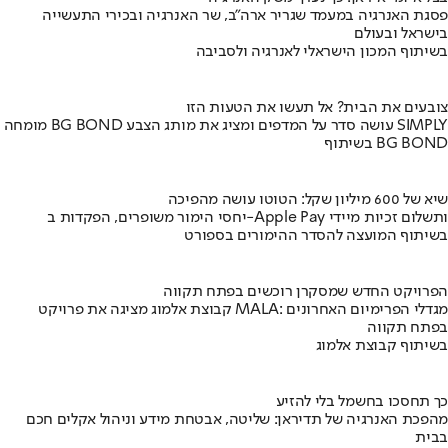
פסגת האנרגיה במעמד שגריר ארה"ב, שר האנרגיה ובכירי התעשייה
בישראל ובעולם
בשיתוף המכון הישראלי לאנרגיה ולסביבה
צובעים את הבית? אל תעשו את הטעות הזו
מומחה BG BOND עושה סדר על המדפים ומציג את מותג הצבע SIMPLY
בשיתוף BG BOND
שיא של 600 מיליון שקל: הטוטו עושה מהפיכה
יחסי הימור משופרים, הפקדות ב-Apple Pay ותשלום זכיות מיידי
בשיתוף המועצה להסדר ההימורים בספורט
הפרויקט החדש שמסקרן רוכשים בפתח תקווה
קבוצת אלמוג מציגה את פרויקט MALA: מגדלי הפרימיום האחרונים
בפתח תקווה
בשיתוף קבוצת אלמוג
כך תחסכו בחשמל בלי להזיע
מהפכת האנרגיה של תדיראן: שליטה, אבטחת מידע וניהול אקלים חכם
בבית