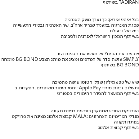
בשיתוף TADIRAN
בצל איומי איראן: כך נערך משק האנרגיה
פסגת האנרגיה במעמד שגריר ארה"ב, שר האנרגיה ובכירי התעשייה
בישראל ובעולם
בשיתוף המכון הישראלי לאנרגיה ולסביבה
צובעים את הבית? אל תעשו את הטעות הזו
מומחה BG BOND עושה סדר על המדפים ומציג את מותג הצבע SIMPLY
בשיתוף BG BOND
שיא של 600 מיליון שקל: הטוטו עושה מהפיכה
יחסי הימור משופרים, הפקדות ב-Apple Pay ותשלום זכיות מיידי
בשיתוף המועצה להסדר ההימורים בספורט
הפרויקט החדש שמסקרן רוכשים בפתח תקווה
קבוצת אלמוג מציגה את פרויקט MALA: מגדלי הפרימיום האחרונים
בפתח תקווה
בשיתוף קבוצת אלמוג