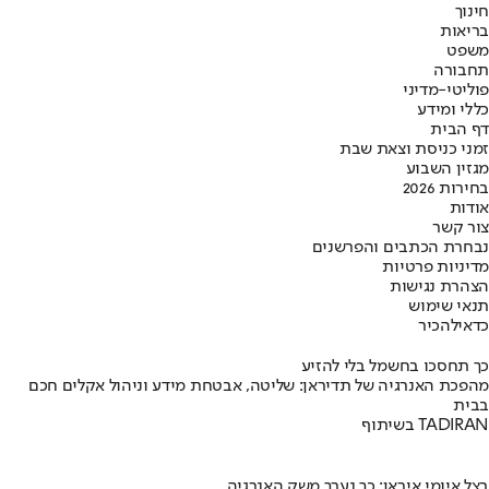
חינוך
בריאות
משפט
תחבורה
פוליטי-מדיני
כללי ומידע
דף הבית
זמני כניסת וצאת שבת
מגזין השבוע
בחירות 2026
אודות
צור קשר
נבחרת הכתבים והפרשנים
מדיניות פרטיות
הצהרת נגישות
תנאי שימוש
כדאי
להכיר
כך תחסכו בחשמל בלי להזיע
מהפכת האנרגיה של תדיראן: שליטה, אבטחת מידע וניהול אקלים חכם
בבית
בשיתוף TADIRAN
בצל איומי איראן: כך נערך משק האנרגיה