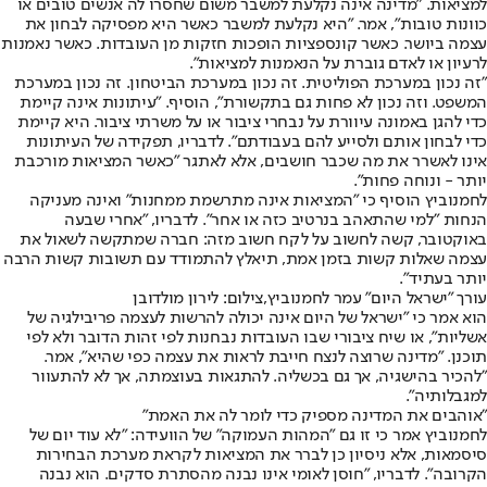
למציאות. "מדינה אינה נקלעת למשבר משום שחסרו לה אנשים טובים או
כוונות טובות", אמר. "היא נקלעת למשבר כאשר היא מפסיקה לבחון את
עצמה ביושר. כאשר קונספציות הופכות חזקות מן העובדות. כאשר נאמנות
לרעיון או לאדם גוברת על הנאמנות למציאות".
"זה נכון במערכת הפוליטית. זה נכון במערכת הביטחון. זה נכון במערכת
המשפט. וזה נכון לא פחות גם בתקשורת", הוסיף. "עיתונות אינה קיימת
כדי להגן באמונה עיוורת על נבחרי ציבור או על משרתי ציבור. היא קיימת
כדי לבחון אותם ולסייע להם בעבודתם". לדבריו, תפקידה של העיתונות
אינו לאשרר את מה שכבר חושבים, אלא לאתגר "כאשר המציאות מורכבת
יותר - ונוחה פחות".
לחמנוביץ הוסיף כי "המציאות אינה מתרשמת ממחנות" ואינה מעניקה
הנחות "למי שהתאהב בנרטיב כזה או אחר". לדבריו, "אחרי שבעה
באוקטובר, קשה לחשוב על לקח חשוב מזה: חברה שמתקשה לשאול את
עצמה שאלות קשות בזמן אמת, תיאלץ להתמודד עם תשובות קשות הרבה
יותר בעתיד".
עורך "ישראל היום" עמר לחמנוביץ,צילום: לירון מולדובן
הוא אמר כי "ישראל של היום אינה יכולה להרשות לעצמה פריבילגיה של
אשליות", או שיח ציבורי שבו העובדות נבחנות לפי זהות הדובר ולא לפי
תוכנן. "מדינה שרוצה לנצח חייבת לראות את עצמה כפי שהיא", אמר.
"להכיר בהישגיה, אך גם בכשליה. להתגאות בעוצמתה, אך לא להתעוור
למגבלותיה".
"אוהבים את המדינה מספיק כדי לומר לה את האמת"
לחמנוביץ אמר כי זו גם "המהות העמוקה" של הוועידה: "לא עוד יום של
סיסמאות, אלא ניסיון כן לברר את המציאות לקראת מערכת הבחירות
הקרובה". לדבריו, "חוסן לאומי אינו נבנה מהסתרת סדקים. הוא נבנה