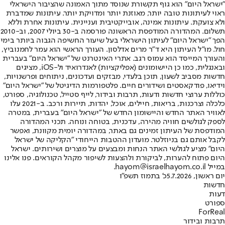
"ישראל היום" הוא גוף תקשורת שנוסד מתוך האמונה שהציבור הישראלי
ראוי לעיתונות טובה יותר, מאוזנת יותר ומדויקת יותר. עיתונות שמדברת
ולא צועקת. עיתונות אמינה, אובייקטיבית ועניינית. עיתונות אחרת וללא
תשלום. המהדורה המודפסת הראשונה פורסמה ב-30 ביולי 2007, וב-2010
הפך "ישראל היום" לעיתון הישראלי בעל שיעור החשיפה הגבוה ביותר בימי
חול. מו"ל העיתון היא ד"ר מרים אדלסון. העורך הראשי הוא עמר לחמנוביץ,
והעורך המייסד הוא עמוס רגב. אתרי האינטרנט של "ישראל היום" בעברית
ובאנגלית, כמו כן היישומונים (אפליקציות) לאנדרואיד ול-iOS, מציגים
חדשות מסביב לשעון, תוכן בלעדי, מבזקים ועדכונים, ניתוחים ופרשנויות,
וידיאו, פודקאסטים ושידורים חיים. פלטפורמות הדיגיטל של "ישראל היום"
כוללות ערוצי חדשות ודעות, תרבות ובידור, לייף סטייל, טכנולוגיה, ספורט,
כלכלה וצרכנות, בריאות, חיילים, אוכל, יהדות, תיירות ורכב. ב-2021 עלו
לאוויר האתר החדש והיישומון החדש של "ישראל היום" בעברית, במטרה
לספק לגולשים חוויה מהירה, עדכנית, בטוחה ונוחה. תכני המהדורה
המודפסת של העיתון זמינים גם באתר, במהדורה יומית מקוונת, ואפשר
לקבל אותם גם בניוזלטר. מועדון ההטבות הייחודי "הקליקה של ישראל
היום" מציע לגולשי האתר הנחות ומבצעים על מוצרים ושירותים. ישראל
היום פתוח להערות, לביקורת ולהצעות לשיפור מקהל הקוראים. פנו אלינו
במייל hayom@israelhayom.co.il.
יום ראשון, 5.7.2026
כ' בתמוז תשפ"ו
חדשות
דעות
ספורט
ForReal
תרבות ובידור