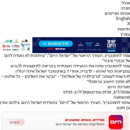
אוכל
מגזין
אנחנו מגייסים
English
X
חדשות
בארץ
עמר לחמנוביץ, העורך הראשי של "ישראל היום": "עיתונות לא נועדה להגן
על נבחרי ציבור"
עמר לחמנוביץ פתח את הוועידה השנתית בקריאה לתקשורת להביט
במציאות כפי שהיא • לדבריו, אחרי 7 באוקטובר ישראל אינה יכולה
להרשות לעצמה "פריבילגיה של אשליות" • "נבקר את השלטון - כל שלטון -
לא מתוך חישוב פרסונלי"
מערכת היום
5/7/2026, 07:52
,עודכן
5/7/2026, 07:55
0
השמעה
עומר לחמנוביץ', העורך הראשי של "היום" בוועידת ישראל היום. צילום: אורן
בן חקון