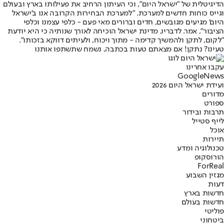
הדיגיטלית של "ישראל היום", וכי העיתון הרחיב את פעילותו בארץ ובעולם
וגייס כוחות חדשים למערכת. "למערכת הבחירות הקרובה אנו ב'ישראל
היום' מגיעים מגובשים, חדים וברורים מאי פעם - כלפי עצמנו וכלפי
הציבור", אמר. לדבריו, מדינת ישראל הוכיחה לאורך שנותיה כי היא יודעת
"לקום, לתקן ולהמשיך קדימה - מתוך ויכוח, ולעיתים דווקא בזכותו".
טעינו? נתקן! אם מצאתם טעות בכתבה, נשמח שתשתפו אותנו
עקבו אחרינו
G
o
o
g
l
e
News
ועידת ישראל היום 2026
מדורים
ספורט
תרבות ובידור
לייף סטייל
אוכל
תיירות
טכנולוגיה ומדע
הורוסקופ
ForReal
מגזין השבוע
דעות
חדשות בארץ
חדשות בעולם
פוליטי
ביטחוני