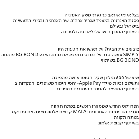
בצל איומי איראן: כך נערך משק האנרגיה
פסגת האנרגיה במעמד שגריר ארה"ב, שר האנרגיה ובכירי התעשייה
בישראל ובעולם
בשיתוף המכון הישראלי לאנרגיה ולסביבה
צובעים את הבית? אל תעשו את הטעות הזו
מומחה BG BOND עושה סדר על המדפים ומציג את מותג הצבע SIMPLY
בשיתוף BG BOND
שיא של 600 מיליון שקל: הטוטו עושה מהפיכה
יחסי הימור משופרים, הפקדות ב-Apple Pay ותשלום זכיות מיידי
בשיתוף המועצה להסדר ההימורים בספורט
הפרויקט החדש שמסקרן רוכשים בפתח תקווה
קבוצת אלמוג מציגה את פרויקט MALA: מגדלי הפרימיום האחרונים
בפתח תקווה
בשיתוף קבוצת אלמוג