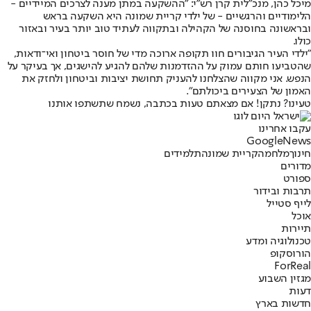
מיכל כהן, מנכ"לית קרן רש"י: "ההשקעה במתן מענה לצרכים המיידיים -
הלימודיים והרגשיים - של ילדי קריית שמונה היא השקעה בראש
ובראשונה בחוסנה של הקהילה ובתקווה לעתיד טוב יותר בעיר ובאזור
כולו.
"ילדי העיר הגיבורים חוו תקופה ארוכה מדי של חוסר ביטחון ואי־ודאות,
שהטביעו חותם עמוק על ההזדמנות שלהם להגיע להישגים, אך בעיקר על
הנפש. אני מקווה שהצלחנו להעניק תחושת יציבות וביטחון ולחזק את
האמון של הצעירים ביכולתם".
טעינו? נתקן! אם מצאתם טעות בכתבה, נשמח שתשתפו אותנו
עקבו אחרינו
G
o
o
g
l
e
News
חינוך
מלחמה
קריית שמונה
תלמידים
מדורים
ספורט
תרבות ובידור
לייף סטייל
אוכל
תיירות
טכנולוגיה ומדע
הורוסקופ
ForReal
מגזין השבוע
דעות
חדשות בארץ