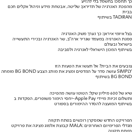
כך תחסכו בחשמל בלי להזיע
מהפכת האנרגיה של תדיראן: שליטה, אבטחת מידע וניהול אקלים חכם
בבית
בשיתוף TADIRAN
בצל איומי איראן: כך נערך משק האנרגיה
פסגת האנרגיה במעמד שגריר ארה"ב, שר האנרגיה ובכירי התעשייה
בישראל ובעולם
בשיתוף המכון הישראלי לאנרגיה ולסביבה
צובעים את הבית? אל תעשו את הטעות הזו
מומחה BG BOND עושה סדר על המדפים ומציג את מותג הצבע SIMPLY
בשיתוף BG BOND
שיא של 600 מיליון שקל: הטוטו עושה מהפיכה
יחסי הימור משופרים, הפקדות ב-Apple Pay ותשלום זכיות מיידי
בשיתוף המועצה להסדר ההימורים בספורט
הפרויקט החדש שמסקרן רוכשים בפתח תקווה
קבוצת אלמוג מציגה את פרויקט MALA: מגדלי הפרימיום האחרונים
בפתח תקווה