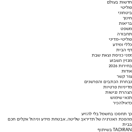
חדשות בעולם
פוליטי
ביטחוני
חינוך
בריאות
משפט
תחבורה
פוליטי-מדיני
כללי ומידע
דף הבית
זמני כניסת וצאת שבת
מגזין השבוע
בחירות 2026
אודות
צור קשר
נבחרת הכתבים והפרשנים
מדיניות פרטיות
הצהרת נגישות
תנאי שימוש
כדאי
להכיר
כך תחסכו בחשמל בלי להזיע
מהפכת האנרגיה של תדיראן: שליטה, אבטחת מידע וניהול אקלים חכם
בבית
בשיתוף TADIRAN