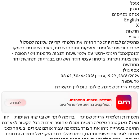
אוכל
מגזין
אנחנו מגייסים
English
X
חדשות
בארץ
מהטילים לבגרויות: כך החזירו את תלמידי קריית שמונה למסלול
אחרי חודשים של פינוי, אזעקות וחוסר יציבות, בעיר הצפונית השיקו
"בוטקאמפ" חינוכי-רגשי עם אלפי שעות תגבור, סדנאות וימי הפוגה •
התוצאות ניכרות: ביטחון עצמי חוזר, הישגים בבגרויות ותחושת יחד
מחודשת
אסף גולן
28/6/2026, 19:29
,עודכן
30/6/2026, 08:42
0
השמעה
צעירי קריית שמונה. צילום: טופ ליין תקשורת
תלמידות ותלמידי קריית שמונה - בדומה ליתר יישובי קווי העימות - חוו
מאז 7 באוקטובר טלטלה רגשית וסבלו מחוסר יציבות בכל הקשור למערכת
החינוך. בעירייה זיהו את הצורך בתמיכה עבור אותם צעירים, בעיקר מאז
שחזרו לעיר עם משפחותיהם, ויזמו מהלך רחב היקף של תמיכה פדגוגית