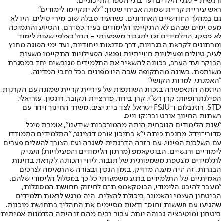
ורגשית - מגני הילדים ועד בתי הספר התיכוניים.
ראש עיריית קריית שמונה אביחי שטרן: "לא יתקיימו לימודים"
גם במהלך החודשיים האחרונים, כשהעיר סבלה שוב מירי טילים, היו לא
מעט ימים שבהם לא התקיימו הלימודים בעיר כסדרם, והסיוע והתמיכה
לא פסקו. התלמידים זכו לתגבור משמעותי - החל באלפי שעות לימוד
ומרתונים לקראת הבגרויות, דרך סדנאות ייחודיות, ועד ימי הפוגה מחוץ
לעיר, טיולים ופעילויות חווייתיות ופנאי. הפעילויות התקיימו משעות
הבוקר ועד הערב, בכוונה להשאיר את התלמידים מגובשים יחד במסגרת
משותפת, בשונה מהתקופה שבה היו מפונים בכל רחבי המדינה.
"האמנתי, למרות הקושי"
היוזמה התאפשרה בזכות השותפות של עיריית קריית שמונה עם הקרנות
הפילנתרופיות: קרן רש"י, קרן ביחד, פדרציית ונקובר, רונסון, עזריאלי,
STD, רוזנבלום ו־FSJU ישראל, לצד בית יציב, משרד החינוך ויחד עם
רשתות החינוך אורט וברנקו וייס.
"שנת הלימודים הנוכחית היתה מהמורכבות שידענו", אומרת מיכל
סדורי־וידל, מחנכת כיתה י"א בתיכון אורט דנצינגר, "התלמידים התמודדו
עם השלכות הפינוי, עם חזרה הדרגתית לשגרה ועם הצורך להשלים פערים
לימודיים ורגשיים. הבוטקאמפ (מרתון הלימודים והפעילויות) העניק
לתלמידים מעטפת משמעותית של תגבור, ליווי והכוונה לקראת בחינות
הבגרות. זה היה מענה מדויק, בזמן הנכון ובצורה שהתאימה לצרכים
האמיתיים של התלמידים ברגע משמעותי כל כך במסלול הלימודי שלהם.
"מעבר להיבט הלימודי, הבוטקאמפ תרם לחיזוק תחושת המסוגלות,
הביטחון העצמי והאמונה ביכולת להצליח. היה מרגש לראות תלמידים
שהגיעו עם חששות וחוסר ודאות מסיימים את התהליך בתחושת מוכנות,
ביטחון ומוטיבציה גבוהה יותר. עבור רבים מהם זו היתה הזדמנות אמיתית