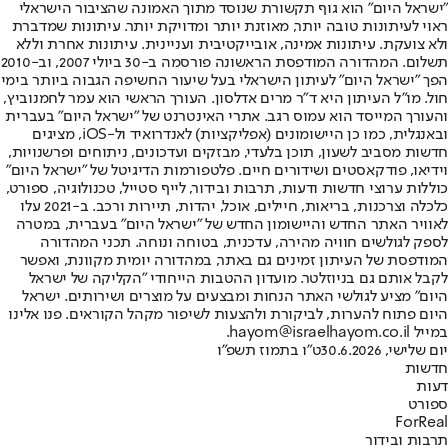
"ישראל היום" הוא גוף תקשורת שנוסד מתוך האמונה שהציבור הישראלי
ראוי לעיתונות טובה יותר, מאוזנת יותר ומדויקת יותר. עיתונות שמדברת
ולא צועקת. עיתונות אמינה, אובייקטיבית ועניינית. עיתונות אחרת וללא
תשלום. המהדורה המודפסת הראשונה פורסמה ב-30 ביולי 2007, וב-2010
הפך "ישראל היום" לעיתון הישראלי בעל שיעור החשיפה הגבוה ביותר בימי
חול. מו"ל העיתון היא ד"ר מרים אדלסון. העורך הראשי הוא עמר לחמנוביץ,
והעורך המייסד הוא עמוס רגב. אתרי האינטרנט של "ישראל היום" בעברית
ובאנגלית, כמו כן היישומונים (אפליקציות) לאנדרואיד ול-iOS, מציגים
חדשות מסביב לשעון, תוכן בלעדי, מבזקים ועדכונים, ניתוחים ופרשנויות,
וידיאו, פודקאסטים ושידורים חיים. פלטפורמות הדיגיטל של "ישראל היום"
כוללות ערוצי חדשות ודעות, תרבות ובידור, לייף סטייל, טכנולוגיה, ספורט,
כלכלה וצרכנות, בריאות, חיילים, אוכל, יהדות, תיירות ורכב. ב-2021 עלו
לאוויר האתר החדש והיישומון החדש של "ישראל היום" בעברית, במטרה
לספק לגולשים חוויה מהירה, עדכנית, בטוחה ונוחה. תכני המהדורה
המודפסת של העיתון זמינים גם באתר, במהדורה יומית מקוונת, ואפשר
לקבל אותם גם בניוזלטר. מועדון ההטבות הייחודי "הקליקה של ישראל
היום" מציע לגולשי האתר הנחות ומבצעים על מוצרים ושירותים. ישראל
היום פתוח להערות, לביקורת ולהצעות לשיפור מקהל הקוראים. פנו אלינו
במייל hayom@israelhayom.co.il.
יום שלישי, 30.6.2026
ט"ו בתמוז תשפ"ו
חדשות
דעות
ספורט
ForReal
תרבות ובידור