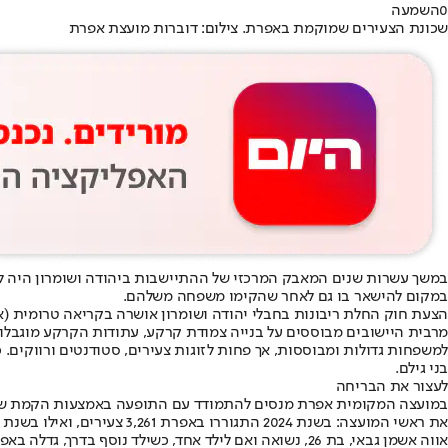
0
השמעה
שכונת הצעירים שמוקמת באפרת. צילום: דוברות מועצת אפרת
במשך עשרות שנים המאבק המרכזי של ההתיישבות ביהודה ושומרון היה למ
במקום להישאר בו גם לאחר שהקימו משפחה משלהם.
הצעת חוק החלת ריבונות בחבלי יהודה ושומרון אושרה בקריאה טרומית (אר
מרבית היישובים מבוססים על בנייה צמודת קרקע, עתודות הקרקע מוגבלות
למשפחות גדולות ומבוססות, אך פחות לזוגות צעירים, סטודנטים ורווקים.
בני גילם.
לעצור את הבריחה
את ראשי המועצה: בשנת 2024 התגוררו באפרת 3,261 צעירים, ואילו בשנת 2026 עומד מספרם על 2,929 בלבד. במקביל, כ-79% מהבתים ביישוב הם בני שישה חדרים ומעלה.
אווה אשמן גבאי, בת 26, נשואה ואם לילד אחד, כשילד נו