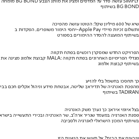
מומחה BG BOND עושה סדר על המדפים ומציג את מותג הצבע SIMPLY
בשיתוף BG BOND
שיא של 600 מיליון שקל: הטוטו עושה מהפיכה
יחסי הימור משופרים, הפקדות ב-Apple Pay ותשלום זכיות מיידי
בשיתוף המועצה להסדר ההימורים בספורט
הפרויקט החדש שמסקרן רוכשים בפתח תקווה
קבוצת אלמוג מציגה את פרויקט MALA: מגדלי הפרימיום האחרונים בפתח תקווה
בשיתוף קבוצת אלמוג
כך תחסכו בחשמל בלי להזיע
מהפכת האנרגיה של תדיראן: שליטה, אבטחת מידע וניהול אקלים חכם בבי
בשיתוף TADIRAN
בצל איומי איראן: כך נערך משק האנרגיה
פסגת האנרגיה במעמד שגריר ארה"ב, שר האנרגיה ובכירי התעשייה בישראל
בשיתוף המכון הישראלי לאנרגיה ולסביבה
צובעים את הבית? אל תעשו את הטעות הזו