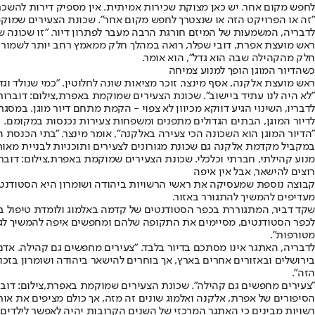
לחפש מקום אחר. יש כאן מצוקת שכירות אמיתית. אין מספיק דירות להשכרה
"זה או הפרויקט הזה או שנצטרך לחפש מקום אחר". שכונת הצעירים שמוק
לדבריה, המשמעות של המיזם חורגת הרבה מעבר לפתרון דיור. "זו שכונה של
ראש מועצת אפרת, דובי שפלר, רואה במהלך חלק ממאמץ רחב יותר לשמור על
חלק מהקהילה שבה הוא גדל", הוא אומר.
כשהדיור המוגן הופך למנוע צמיחה
ראש מועצת אלקנה, אסף מינצר, זוכר מציאות שונה לחלוטין. "כמי שנולד וגד
"לא היה לנו עתיד ביישוב". שכונת הצעירים שמוקמת באפרת,צילום: דוברו
לדיור המוגן, הבתים הגדולים מתפנים ומשפחות צעירות נכנסות במקומם.
"הדיור המוגן הוא השכונה הכי צעירה באלקנה", אומר מינצר. "בתי הכנסת 
במקביל מקדמת אלקנה גם שכונת מגורונים לצעירים ותוכניות לבניית מאות י
מנוע קהילתי, חברתי וכלכלי. שכונת הצעירים שמוקמת באפרת,צילום: דוב
רוצים להישאר, אבל אין איפה
קבוצה נוספת שמעסיקה את ראשי הרשויות ביהודה ושומרון היא הסטודנטים ו
מעדיפים להמשיך להתגורר באזור.
שקד דביר, המתגוררת בכפר הסטודנטים של קדמה באלמוג ולומדת טיפול באמ
לכפר הסטודנטים, מסיימים את התקופה שלהם ומחפשים איפה להמשיך לגור. 
מטורפות".
לדבריה, האתגר אינו מסתכם בדיור בלבד. "צעירים מחפשים גם קהילה. אדם 
בירושלים ובאזורים אחרים בארץ, אך בוחרים להישאר ביהודה ושומרון בז
הזה".
"צעירים מחפשים גם קהילה". שכונת הצעירים שמוקמת באפרת,צילום: דוב
הסיפורים של אפרת, אלקנה ואלמוג שונים זה מזה, אך כולם מציפים את א
רשויות מבינים כי האתגר המרכזי של השנים הקרובות יהיה לאפשר לילדים 