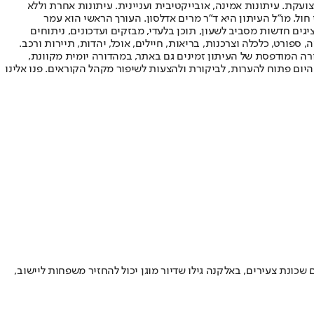
ועקת. עיתונות אמינה, אובייקטיבית ועניינית. עיתונות אחרת וללא
עור החשיפה הגבוה ביותר בימי חול. מו"ל העיתון היא ד"ר מרים אדלסון. העורך הראשי הוא עמר
 והעורך המייסד הוא עמוס רגב. אתרי האינטרנט של "ישראל היום" בעברית ובאנגלית, כמו כן היישומונים (אפליקציות) לאנדרואיד ול-iOS, מציגים חדשות מסביב לשעון, תוכן בלעדי, מבזקים ועדכונים, ניתוחים
, ספורט, כלכלה וצרכנות, בריאות, חיילים, אוכל, יהדות, תיירות ורכב.
דורה המודפסת של העיתון זמינים גם באתר, במהדורה יומית מקוונת,
היום פתוח להערות, לביקורת ולהצעות לשיפור מקהל הקוראים. פנו אלינו
ונת צעירים, באלקנה גילו שדיור מוגן יכול להחזיר משפחות ליישוב,