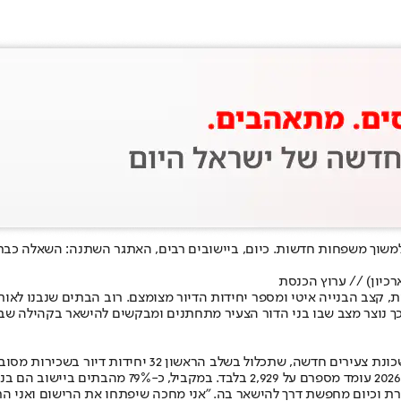
שוך משפחות חדשות. כיום, ביישובים רבים, האתגר השתנה: השאלה כבר א
כיון) // ערוץ הכנסת
, קצב הבנייה איטי ומספר יחידות הדיור מצומצם. רוב הבתים שנבנו לאו
 כך נוצר מצב שבו בני הדור הצעיר מתחתנים ומבקשים להישאר בקהילה שבה
במועצה המקומית אפרת מנסים להתמודד עם התופעה באמצעות
סף בדרך, גדלה באפרת וכיום מחפשת דרך להישאר בה. "אני מחכה שיפתחו את הרישו