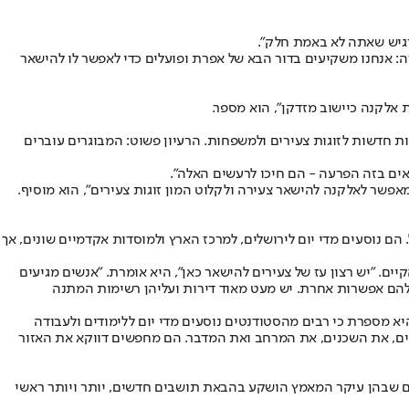
הרגיש שאתה לא באמת חלק".
ה: אנחנו משקיעים בדור הבא של אפרת ופועלים כדי לאפשר לו להישאר
ת אלקנה כיישוב מזדקן", הוא מספר.
 הגיע דווקא מכיוון לא צפוי - הקמת מתחם דיור מוגן. במסגרת פרויקט פינוי-בינוי נבנו כ-300 יחידות דיור מוגן, ולצדן יותר מ-200 יחידות חדשות לזוגות צעירים ולמשפחות. הרעיון פשוט: המבוגרים עוברים
ואים בזה הפרעה - הם חיכו לרעשים האלה".
מאפשר לאלקנה להישאר צעירה ולקלוט המון זוגות צעירים", הוא מוסיף.
ם נוסעים מדי יום לירושלים, למרכז הארץ ולמוסדות אקדמיים שונים, אך
. "יש רצון עז של צעירים להישאר כאן", היא אומרת. "אנשים מגיעים
 להם אפשרות אחרת. יש מעט מאוד דירות ועליהן רשימות המתנה
היא מספרת כי רבים מהסטודנטים נוסעים מדי יום ללימודים ולעבודה
שים, את השכנים, את המרחב ואת המדבר. הם מחפשים דווקא את האזור
נים שבהן עיקר המאמץ הושקע בהבאת תושבים חדשים, יותר ויותר ראשי