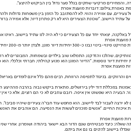
, והמחירים מרקיעי שחקים בגלל פער גדול בין הביקוש להיצע".
מת באפרת,צילום: דוברות מועצת אפרת
 צעירים, עם אווירה והווי. לא להסתובב כל הזמן בין משפחות גדולות ול
 עתיד היישוב. "שכונת הצעירים היא לא רק פתרון דיור, אלא אמירה ברור
ל באלקנה, יצאתי יחד עם כל הצעירים כי לא היה לנו עתיד ביישוב. ראינו א
ת מועצת אפרת
לדבריו, השינוי
הוותיקים, שהלכו והזדקנו, התמלאו שוב בילדים ובשמחות. המבוגרים לא ר
חידות דיור נוספות. "הדיור המוגן הוא מנוע קהילתי, חברתי וכלכלי. הוא 
רות מועצת אפרת
הרווקים. בניגוד לתפיסה הרווחת, רבים מהם כלל אינם לומדים באריאל. ה
נות במכללת דוד ילין בירושלים, מתארת ביקוש גבוה בהרבה מההיצע הקיים
הבעיה היא שפשוט אין איפה. רובם עוזבים לא כי הם רוצים, אלא כי אין
לא ירצה לעבור לבד ליישוב. הוא מחפש עוד חבר'ה צעירים שיהיו סביבו". 
כות איכות החיים. "אנשים מוכנים לעשות את הנסיעה. הם אוהבים את האנ
רות מועצת אפרת
ותה שאלה: כיצד מבטיחים שגם הדור הבא יישאר ביהודה ושומרון. אחרי ש
שגדלו ביישוב להקים בו גם את ביתם.