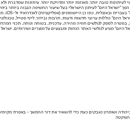
לעיתונות טובה יותר, מאוזנת יותר ומדויקת יותר. עיתונות שמדברת ולא צ
שלום. המהדורה המודפסת הראשונה פורסמה ב-30 ביולי 2007, וב-2010 הפך "ישראל היום" לעיתון הישראלי בעל שי
לחמנוביץ,
ל היום" כוללות ערוצי חדשות ודעות, תרבות ובידור, לייף סטייל, טכנולוגיה
ברית, במטרה לספק לגולשים חוויה מהירה, עדכנית, בטוחה ונוחה. תכני המה
ל היום" מציע לגולשי האתר הנחות ומבצעים על מוצרים ושירותים. ישראל 
ודה ושומרון נאבקים כעת כדי להשאיר את דור ההמשך • באפרת מקימים שכ
 השקטה