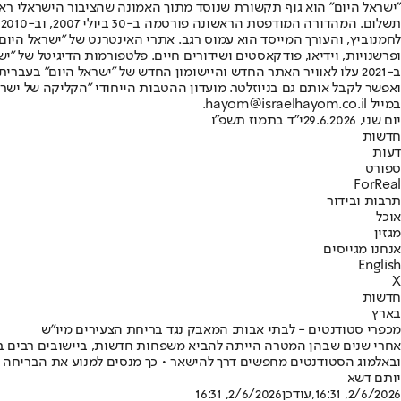
"ישראל היום" הוא גוף תקשורת שנוסד מתוך האמונה שהציבור הישראלי ראוי 
ת
ופרשנויות, וידיאו, פודקאסטים ושידורים חיים. פלטפורמות הדיגיטל של "ישרא
ב-2021 עלו לאוויר האתר החדש והיישומון החדש של "ישראל היום" בע
ואפשר לקבל אותם גם בניוזלטר. מועדון ההטבות הייחודי "הקליקה של ישרא
במייל hayom@israelhayom.co.il.
יום שני, 29.6.2026
י"ד בתמוז תשפ"ו
חדשות
דעות
ספורט
ForReal
תרבות ובידור
אוכל
מגזין
אנחנו מגייסים
English
X
חדשות
בארץ
מכפרי סטודנטים - לבתי אבות: המאבק נגד בריחת הצעירים מיו"ש
אחרי שנים שבהן המטרה הייתה להביא משפחות חדשות, ביישובים רבים ביה
ובאלמוג הסטודנטים מחפשים דרך להישאר • כך מנסים למנוע את הבריחה
יותם דשא
2/6/2026, 16:31
,עודכן
2/6/2026, 16:31