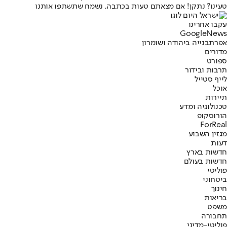
טעינו? נתקן! אם מצאתם טעות בכתבה, נשמח שתשתפו אותנו
עקבו אחרינו
G
o
o
g
l
e
News
אפרת
בנייה ביהודה ושומרון
מדורים
ספורט
תרבות ובידור
לייף סטייל
אוכל
תיירות
טכנולוגיה ומדע
הורוסקופ
ForReal
מגזין השבוע
דעות
חדשות בארץ
חדשות בעולם
פוליטי
ביטחוני
חינוך
בריאות
משפט
תחבורה
פוליטי-מדיני