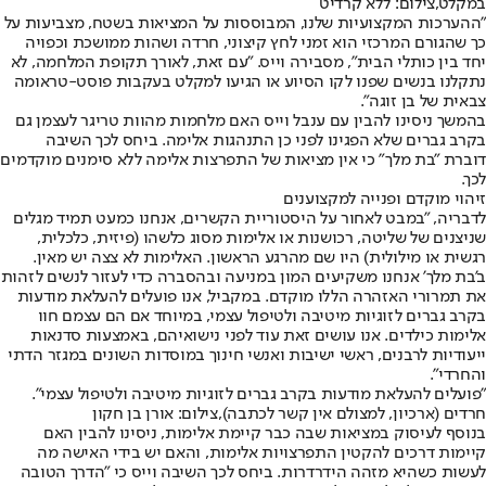
במקלט,צילום: ללא קרדיט
"ההערכות המקצועיות שלנו, המבוססות על המציאות בשטח, מצביעות על
כך שהגורם המרכזי הוא זמני לחץ קיצוני, חרדה ושהות ממושכת וכפויה
יחד בין כותלי הבית", מסבירה וייס. "עם זאת, לאורך תקופת המלחמה, לא
נתקלנו בנשים שפנו לקו הסיוע או הגיעו למקלט בעקבות פוסט-טראומה
צבאית של בן זוגה".
בהמשך ניסינו להבין עם ענבל וייס האם מלחמות מהוות טריגר לעצמן גם
בקרב גברים שלא הפגינו לפני כן התנהגות אלימה. ביחס לכך השיבה
דוברת "בת מלך" כי אין מציאות של התפרצות אלימה ללא סימנים מוקדמים
לכך.
זיהוי מוקדם ופנייה למקצוענים
לדבריה, "במבט לאחור על היסטוריית הקשרים, אנחנו כמעט תמיד מגלים
שניצנים של שליטה, רכושנות או אלימות מסוג כלשהו (פיזית, כלכלית,
רגשית או מילולית) היו שם מהרגע הראשון. האלימות לא צצה יש מאין.
ב'בת מלך' אנחנו משקיעים המון במניעה ובהסברה כדי לעזור לנשים לזהות
את תמרורי האזהרה הללו מוקדם. במקביל, אנו פועלים להעלאת מודעות
בקרב גברים לזוגיות מיטיבה ולטיפול עצמי, במיוחד אם הם עצמם חוו
אלימות כילדים. אנו עושים זאת עוד לפני נישואיהם, באמצעות סדנאות
ייעודיות לרבנים, ראשי ישיבות ואנשי חינוך במוסדות השונים במגזר הדתי
והחרדי".
"פועלים להעלאת מודעות בקרב גברים לזוגיות מיטיבה ולטיפול עצמי".
חרדים (ארכיון, למצולם אין קשר לכתבה),צילום: אורן בן חקון
בנוסף לעיסוק במציאות שבה כבר קיימת אלימות, ניסינו להבין האם
קיימות דרכים להקטין התפרצויות אלימות, והאם יש בידי האישה מה
לעשות כשהיא מזהה הידרדרות. ביחס לכך השיבה וייס כי "הדרך הטובה