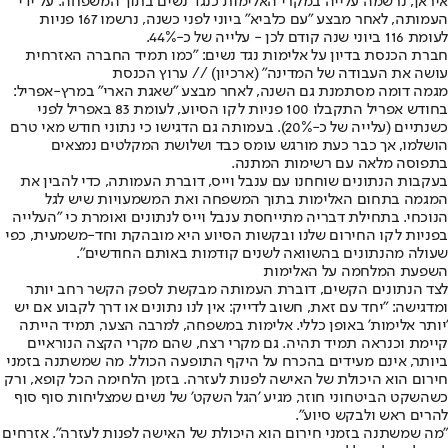
איראן, נרשמה עלייה במקרי האלימות כנגד נשים בתוך המשפחה. על ידי
העמותה, לאחר מבצע "עם כלביא" ביוני לפני כשנה, נרשמו 167 פניות
לעומת 116 ביוני שנה קודם לכן - עלייה של כ-44%.
חברת הכנסת בדיון על אלימות נגד נשים: "כמו תמיד החברה האזרחית
עושה את העבודה של המדינה" (ארכיון) // ערוץ הכנסת
מגמה דומה מסתמנת גם השנה, לאחר מבצע "שאגת הארי" במרץ-אפריל:
בחודש אפריל התקבלו 100 פניות לקו הסיוע, לעומת 83 באפריל לפני
כשנתיים (עלייה של כ-20%). בעמותה גם הדגישו כי נתוני חודש מאי טרם
הושלמו, אך כבר כעת מורגש עומס כבד ושלושת המקלטים נמצאים
בתפוסה מלאה עם רשימות המתנה.
בעקבות הנתונים שוחחנו עם ענבל וייס, דוברת העמותה, כדי להבין את
המגמה בתחום האלימות בתוך המשפחה ואת המשמעויות שיש לגל
הנוכחי. בתחילת דבריה מתייחסת ענבל וייס לנתונים ואומרת כי "העלייה
בפניות לקו החירום שלנו ובקשות הסיוע היא מובהקת וחד-משמעית, כפי
שעולה מהנתונים בהשוואה לשנים קודמות באותם החודשים".
השפעת המלחמה על האלימות
לצד הנתונים הקשים, דוברת העמותה מבקשת לספק הקשר רחב יותר
ומדגישה: "יחד עם זאת, חשוב לדייק: אין לנו נתונים או דרך לקבוע אם יש
'יותר אלימות' באופן כללי. אלימות במשפחה, למרבה הצער, תמיד הייתה
קיימת וכנראה תמיד תהיה. גם מקרי רצח, שהם מקרי הקצה הנוראיים
ביותר, אינם מעידים בהכרח על היקף התופעה הכולל. מה שמשתנה בזמני
חירום הוא היכולת של האישה לפנות לעזרה. בזמן הלחימה הכל קופא, ורק
כשהשקט הביטחוני חוזר, מגיע 'הגל השקט' של נשים שמצליחות סוף סוף
להרים ראש ולבקש סיוע".
"מה שמשתנה בזמני חירום הוא היכולת של האישה לפנות לעזרה". אזרחים