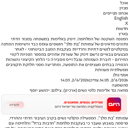
אוכל
מגזין
אנחנו מגייסים
English
X
חדשות
בארץ
המגפה השקטה של המלחמה: זינוק באלימות במשפחה במגזר הדתי
נתונים מדאיגים של עמותת "בת מלך" חושפים עומס כבד ורשימות המתנה
במקלטים לנשים דתיות וחרדיות בעקבות המצב הביטחוני • לאחר
מבצעים צבאיים נרשם זינוק של עשרות אחוזים במספר הפניות לקווי
החירום • דוברת העמותה ענבל וייס מסבירה כי הלחץ הקיצוני והשהות
הכפויה בבתים מעצימים את התופעה, ומתריעה מפני חלוקת תקציבים
ממשלתית מעוותת
אסף גולן
2/6/2026, 14:03
,עודכן
2/6/2026, 14:03
0
השמעה
מחאה נגד אלימות כלפי נשים (ארכיון). צילום: יהושע יוסף
עמותת "בת מלך", המפעילה מקלטי נשים בקרב הציבור הדתי והחרדי,
פרסמה בשבוע שעבר כי בעקבות מלחמת "חרבות ברזל" והלחימה עם