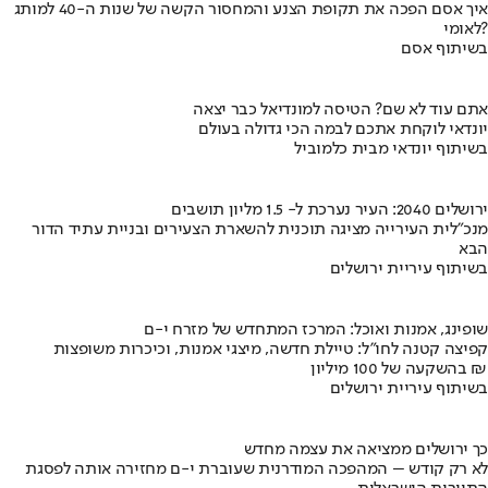
איך אסם הפכה את תקופת הצנע והמחסור הקשה של שנות ה-40 למותג
לאומי?
בשיתוף אסם
אתם עוד לא שם? הטיסה למונדיאל כבר יצאה
יונדאי לוקחת אתכם לבמה הכי גדולה בעולם
בשיתוף יונדאי מבית כלמוביל
ירושלים 2040: העיר נערכת ל- 1.5 מליון תושבים
מנכ"לית העירייה מציגה תוכנית להשארת הצעירים ובניית עתיד הדור
הבא
בשיתוף עיריית ירושלים
שופינג, אמנות ואוכל: המרכז המתחדש של מזרח י-ם
קפיצה קטנה לחו"ל: טיילת חדשה, מיצגי אמנות, וכיכרות משופצות
בהשקעה של 100 מיליון ₪
בשיתוף עיריית ירושלים
כך ירושלים ממציאה את עצמה מחדש
לא רק קודש – המהפכה המודרנית שעוברת י-ם מחזירה אותה לפסגת