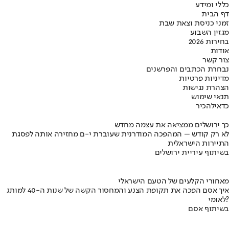
כללי ומידע
דף הבית
זמני כניסת וצאת שבת
מגזין השבוע
בחירות 2026
אודות
צור קשר
נבחרת הכתבים והפרשנים
מדיניות פרטיות
הצהרת נגישות
תנאי שימוש
כדאי
להכיר
כך ירושלים ממציאה את עצמה מחדש
לא רק קודש – המהפכה המודרנית שעוברת י-ם מחזירה אותה לפסגת
התיירות הישראלית
בשיתוף עיריית ירושלים
מאחורי הקלעים של הטעם הישראלי
איך אסם הפכה את תקופת הצנע והמחסור הקשה של שנות ה-40 למותג
לאומי?
בשיתוף אסם