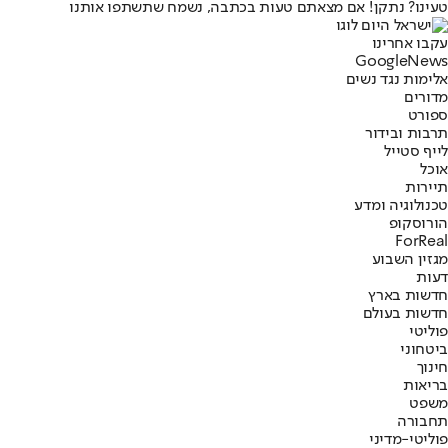
טעינו? נתקן! אם מצאתם טעות בכתבה, נשמח שתשתפו אותנו
עקבו אחרינו
G
o
o
g
l
e
News
אלימות נגד נשים
מדורים
ספורט
תרבות ובידור
לייף סטייל
אוכל
תיירות
טכנולוגיה ומדע
הורוסקופ
ForReal
מגזין השבוע
דעות
חדשות בארץ
חדשות בעולם
פוליטי
ביטחוני
חינוך
בריאות
משפט
תחבורה
פוליטי-מדיני