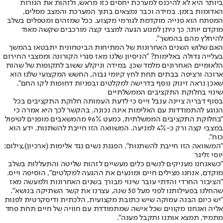
ביותר היא לא להיכנס למערכת יחסים כזו מראש, ולזהות את הנורות
האדומות בזמן. במידה וכבר נמצאים בתוך המערכת והמצב מסלים,
המפתח הוא פנייה מוקדמת לגורמי מקצוע. ככל שמזהים ומטפלים בשלב
מוקדם יותר, כך ניתן למנוע הגעה למצבי קצה מורכבים שקשה מאוד
להיחלץ מהם בהמשך".
האם שלוש השנים האחרונות של המתיחות הביטחונית יתבטאו בהמשך
בעלייה גדולה באלימות? "הניסיון שלנו מאז סגרי הקורונה וממצבי החירום
הלאומיים האחרונים מלמד שכן. במידה וניקלע ששוב לתקופות של שהות
ארוכה ורציפה בבתים תחת לחץ קיומי גבוה, החשש המקצועי שלנו הוא
שאכן נראה זינוק נוסף בדרישה למקלטים ובפניות דחופות לקו החם".
שינוי בחלוקת התקציבים הממשלתיים
בסוף דבריה ציינה ענבל וייס כי לדעת העמותה חלוקת התקציבים בכל
הנוגע להתמודדות עם האלימות אינה נכונה. בהקשר לכך היא אמרה כי
"בחלוקת התקציבים הממשלתית, כמעט 96% מהמשאבים מופנים לטיפול
במצבי קצה ורק כ-4% למניעה. המשוואה הזו חייבת להשתנות. ידע הוא
כוח".
"המשוואה הזו חייבת להשתנות". הפגנת נשים נגד אלימות (ארכיון),צילום:
יוסי זליגר
"כשאנחנו מעניקים לנשים כלים מעשיים לזהות שליטה והתעללות בשלב
מוקדם, אנחנו מצילים חיים ומונעים את ההגעה למקלטים", הוסיפה וייס.
"הציבור החרדי והדתי עובר שינוי מבורך בשנים האחרונות ולמעשה מאז
שהחלנו בפעילותנו לפני מעל 30 שנה, עצרנו את קשר השתיקה בנושא".
"יש כיום הבנה עמוקה שיש כתובת מקצועית, הלכתית ודיסקרטית לפנות
אליה ואנחנו מקווים שכל אישה שמתמודדת עם חוויה של חיים תחת פחד
מתמיד, תמצא אותנו ותקבל מענה".