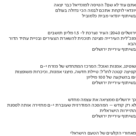
אתם עוד לא שם? הטיסה למונדיאל כבר יצאה
יונדאי לוקחת אתכם לבמה הכי גדולה בעולם
בשיתוף יונדאי מבית כלמוביל
ירושלים 2040: העיר נערכת ל- 1.5 מליון תושבים
מנכ"לית העירייה מציגה תוכנית להשארת הצעירים ובניית עתיד הדור
הבא
בשיתוף עיריית ירושלים
שופינג, אמנות ואוכל: המרכז המתחדש של מזרח י-ם
קפיצה קטנה לחו"ל: טיילת חדשה, מיצגי אמנות, וכיכרות משופצות
בהשקעה של 100 מיליון ₪
בשיתוף עיריית ירושלים
כך ירושלים ממציאה את עצמה מחדש
לא רק קודש – המהפכה המודרנית שעוברת י-ם מחזירה אותה לפסגת
התיירות הישראלית
בשיתוף עיריית ירושלים
מאחורי הקלעים של הטעם הישראלי