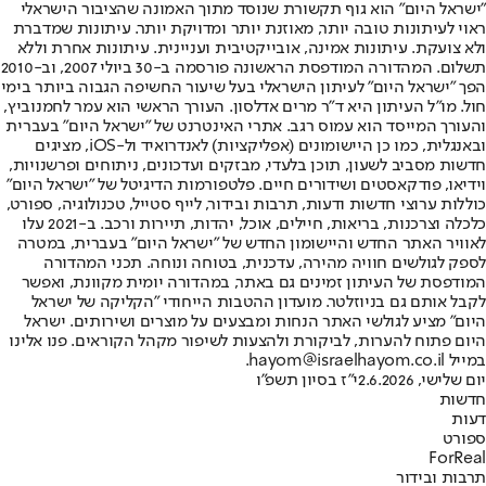
"ישראל היום" הוא גוף תקשורת שנוסד מתוך האמונה שהציבור הישראלי
ראוי לעיתונות טובה יותר, מאוזנת יותר ומדויקת יותר. עיתונות שמדברת
ולא צועקת. עיתונות אמינה, אובייקטיבית ועניינית. עיתונות אחרת וללא
תשלום. המהדורה המודפסת הראשונה פורסמה ב-30 ביולי 2007, וב-2010
הפך "ישראל היום" לעיתון הישראלי בעל שיעור החשיפה הגבוה ביותר בימי
חול. מו"ל העיתון היא ד"ר מרים אדלסון. העורך הראשי הוא עמר לחמנוביץ,
והעורך המייסד הוא עמוס רגב. אתרי האינטרנט של "ישראל היום" בעברית
ובאנגלית, כמו כן היישומונים (אפליקציות) לאנדרואיד ול-iOS, מציגים
חדשות מסביב לשעון, תוכן בלעדי, מבזקים ועדכונים, ניתוחים ופרשנויות,
וידיאו, פודקאסטים ושידורים חיים. פלטפורמות הדיגיטל של "ישראל היום"
כוללות ערוצי חדשות ודעות, תרבות ובידור, לייף סטייל, טכנולוגיה, ספורט,
כלכלה וצרכנות, בריאות, חיילים, אוכל, יהדות, תיירות ורכב. ב-2021 עלו
לאוויר האתר החדש והיישומון החדש של "ישראל היום" בעברית, במטרה
לספק לגולשים חוויה מהירה, עדכנית, בטוחה ונוחה. תכני המהדורה
המודפסת של העיתון זמינים גם באתר, במהדורה יומית מקוונת, ואפשר
לקבל אותם גם בניוזלטר. מועדון ההטבות הייחודי "הקליקה של ישראל
היום" מציע לגולשי האתר הנחות ומבצעים על מוצרים ושירותים. ישראל
היום פתוח להערות, לביקורת ולהצעות לשיפור מקהל הקוראים. פנו אלינו
במייל hayom@israelhayom.co.il.
יום שלישי, 2.6.2026
י"ז בסיון תשפ"ו
חדשות
דעות
ספורט
ForReal
תרבות ובידור