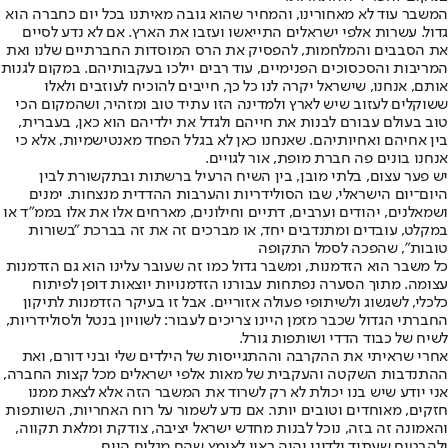
המשבר עוד לא מאחורינו, והמחיר שהוא גובה מאיתנו בכל יום כחברה הוא
גדול. עשרות אלפי ישראלים התייאשו ועזבו את הארץ. אם לא נדע לסיים
את הסבבים והמלחמות, להפסיק את הרס המוסדות החברתיים שלנו ואת
המריבות והסכסוכים הפנימיים, עוד רבים יילכו בעקבותיהם. במקום לגנות
אותם, אנחנו, שישראל יקרה לנו כל כך, חייבים להוכיח לעוזבים ולאלו
ששוקלים לעזוב שיש לארץ ולמדינה הזו עתיד טוב ומזהיר, ושהמקום הכי
טוב בעולם עבורם לבנות את חייהם ולגדל את ילדיהם הוא כאן, בעברית,
בין אחיהם ואחיותיהם. שאנחנו כאן לא בגלל הפחד מאנטישמיות, אלא כי
אנחנו בונים פה חברת מופת, אור לגויים.
יש פער עצום, בלתי מובן, בין השיח הרעיל ברשתות ובתקשורת לבין
היום־יום הישראלי, שבו הסולידריות והערבות ההדדית מנצחות. ימנים
ושמאלנים, יהודים וערבים, דתיים וחילונים, מארחים אלו את אלו בממ"ד או
במקלט, עובדים ומתנדבים יחד, או מברכים זה את זה בברכת "בשורות
טובות", שהפכה לסמל התקופה
כל משבר הוא הזדמנות, ומשבר גדול כמו זה שעובר עלינו הוא גם הזדמנות
עצומה. מתוך הסערה נפתחות עבורנו הזדמנויות יוצאות דופן לפיתוח
כלכלי, לשגשוג ולשיתופי פעולה אזוריים. אבל זו בעיקר הזדמנות לתיקון
החברתי הגדול שכבר מזמן היינו צריכים לעבור: לשוויון בנטל ולסולידריות,
לשיח של כבוד הדדי ושותפות גורל.
אחרי שראיתי את ההקרבה וההתגייסות של הילדים שלי ובני דורם, ואת
ההתנדבות השקטה והעקבית של מאות אלפי ישראלים מכל קצות החברה,
אני יודע שיש בנו יכולת לא רק לשרוד את המשבר הזה אלא לצאת ממנו
חזקים, מאוחדים וטובים יותר. אם נדע לשמור על רוח האחריות, השותפות
והאמונה זה בזה, נוכל לבנות מחדש ישראל יציבה, צודקת ומלאת תקווה,
ולהבטיח שעתיד ילדינו יהיה ראוי לאומץ שהם מגלים היום.