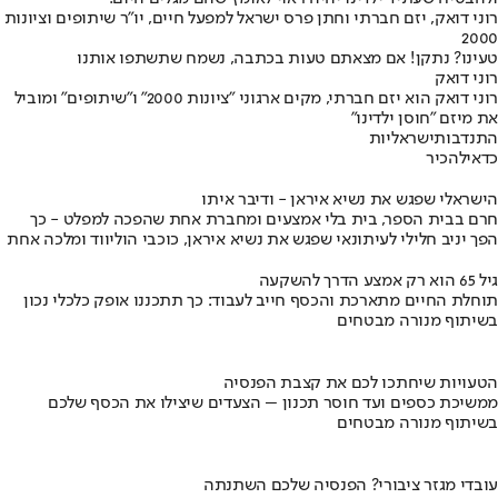
רוני דואק, יזם חברתי וחתן פרס ישראל למפעל חיים, יו״ר שיתופים וציונות
2000
טעינו? נתקן! אם מצאתם טעות בכתבה, נשמח שתשתפו אותנו
רוני דואק
רוני דואק הוא יזם חברתי, מקים ארגוני "ציונות 2000" ו"שיתופים" ומוביל
את מיזם "חוסן ילדינו"
התנדבות
ישראליות
כדאי
להכיר
הישראלי שפגש את נשיא איראן - ודיבר איתו
חרם בבית הספר, בית בלי אמצעים ומחברת אחת שהפכה למפלט - כך
הפך יניב חלילי לעיתונאי שפגש את נשיא איראן, כוכבי הוליווד ומלכה אחת
גיל 65 הוא רק אמצע הדרך להשקעה
תוחלת החיים מתארכת והכסף חייב לעבוד: כך תתכננו אופק כלכלי נכון
בשיתוף מנורה מבטחים
הטעויות שיחתכו לכם את קצבת הפנסיה
ממשיכת כספים ועד חוסר תכנון – הצעדים שיצילו את הכסף שלכם
בשיתוף מנורה מבטחים
עובדי מגזר ציבורי? הפנסיה שלכם השתנתה