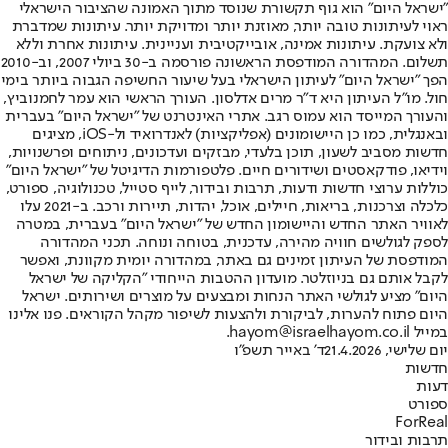
"ישראל היום" הוא גוף תקשורת שנוסד מתוך האמונה שהציבור הישראלי
ראוי לעיתונות טובה יותר, מאוזנת יותר ומדויקת יותר. עיתונות שמדברת
ולא צועקת. עיתונות אמינה, אובייקטיבית ועניינית. עיתונות אחרת וללא
תשלום. המהדורה המודפסת הראשונה פורסמה ב-30 ביולי 2007, וב-2010
הפך "ישראל היום" לעיתון הישראלי בעל שיעור החשיפה הגבוה ביותר בימי
חול. מו"ל העיתון היא ד"ר מרים אדלסון. העורך הראשי הוא עמר לחמנוביץ,
והעורך המייסד הוא עמוס רגב. אתרי האינטרנט של "ישראל היום" בעברית
ובאנגלית, כמו כן היישומונים (אפליקציות) לאנדרואיד ול-iOS, מציגים
חדשות מסביב לשעון, תוכן בלעדי, מבזקים ועדכונים, ניתוחים ופרשנויות,
וידיאו, פודקאסטים ושידורים חיים. פלטפורמות הדיגיטל של "ישראל היום"
כוללות ערוצי חדשות ודעות, תרבות ובידור, לייף סטייל, טכנולוגיה, ספורט,
כלכלה וצרכנות, בריאות, חיילים, אוכל, יהדות, תיירות ורכב. ב-2021 עלו
לאוויר האתר החדש והיישומון החדש של "ישראל היום" בעברית, במטרה
לספק לגולשים חוויה מהירה, עדכנית, בטוחה ונוחה. תכני המהדורה
המודפסת של העיתון זמינים גם באתר, במהדורה יומית מקוונת, ואפשר
לקבל אותם גם בניוזלטר. מועדון ההטבות הייחודי "הקליקה של ישראל
היום" מציע לגולשי האתר הנחות ומבצעים על מוצרים ושירותים. ישראל
היום פתוח להערות, לביקורת ולהצעות לשיפור מקהל הקוראים. פנו אלינו
במייל hayom@israelhayom.co.il.
יום שלישי, 21.4.2026
ד' באייר תשפ"ו
חדשות
דעות
ספורט
ForReal
תרבות ובידור