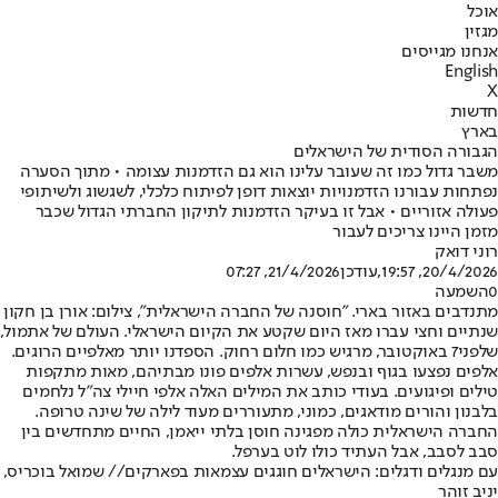
אוכל
מגזין
אנחנו מגייסים
English
X
חדשות
בארץ
הגבורה הסודית של הישראלים
משבר גדול כמו זה שעובר עלינו הוא גם הזדמנות עצומה • מתוך הסערה
נפתחות עבורנו הזדמנויות יוצאות דופן לפיתוח כלכלי, לשגשוג ולשיתופי
פעולה אזוריים • אבל זו בעיקר הזדמנות לתיקון החברתי הגדול שכבר
מזמן היינו צריכים לעבור
רוני דואק
20/4/2026, 19:57
,עודכן
21/4/2026, 07:27
0
השמעה
מתנדבים באזור בארי. "חוסנה של החברה הישראלית", צילום: אורן בן חקון
שנתיים וחצי עברו מאז היום שקטע את הקיום הישראלי. העולם של אתמול,
שלפני
7 באוקטובר
, מרגיש כמו חלום רחוק. הספדנו יותר מאלפיים הרוגים.
אלפים נפצעו בגוף ובנפש, עשרות אלפים פונו מבתיהם, מאות מתקפות
טילים ופיגועים. בעודי כותב את המילים האלה אלפי חיילי צה"ל נלחמים
בלבנון והורים מודאגים, כמוני, מתעוררים מעוד לילה של שינה טרופה.
החברה הישראלית כולה מפגינה חוסן בלתי ייאמן, החיים מתחדשים בין
סבב לסבב, אבל העתיד כולו לוט בערפל.
עם מנגלים ודגלים: הישראלים חוגגים עצמאות בפארקים// שמואל בוכריס,
יניב זוהר