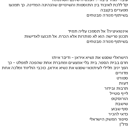
עובדי מגזר ציבורי? הפנסיה שלכם השתנתה
קל ללכת לאיבוד בין התוספות והשינויים שהנהיגה המדינה. כך תמנעו
מפערים בקצבה
בשיתוף מנורה מבטחים
אינטואיציה? אל תסמכו עליה תמיד
תכנון פרישה הוא לא מותרות אלא הכרח. אל תכנעו לאדישות
בשיתוף מנורה מבטחים
הישראלי שפגש את נשיא איראן - ודיבר איתו
חרם בבית הספר, בית בלי אמצעים ומחברת אחת שהפכה למפלט - כך
הפך יניב חלילי לעיתונאי שפגש את נשיא איראן, כוכבי הוליווד ומלכה אחת
מדורים
ספורט
דעות
תרבות ובידור
לייף סטייל
הורוסקופ
שישבת
סוף שבוע
כדאי להכיר
סיפור המשק הישראלי
נדל"ן