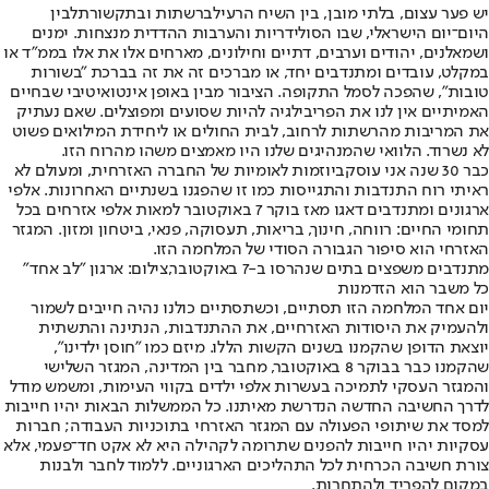
יש פער עצום, בלתי מובן, בין השיח הרעיל
ברשתות ובתקשורת
לבין
היום־יום הישראלי, שבו הסולידריות והערבות ההדדית מנצחות. ימנים
ושמאלנים, יהודים וערבים, דתיים וחילונים, מארחים אלו את אלו בממ"ד או
במקלט, עובדים ומתנדבים יחד, או מברכים זה את זה בברכת "בשורות
טובות", שהפכה לסמל התקופה. הציבור מבין באופן אינטואיטיבי שבחיים
האמיתיים אין לנו את הפריבילגיה להיות שסועים ומפוצלים. שאם נעתיק
את המריבות מהרשתות לרחוב, לבית החולים או ליחידת המילואים פשוט
לא נשרוד. הלוואי שהמנהיגים שלנו היו מאמצים משהו מהרוח הזו.
כבר 30 שנה אני עוסק
ביוזמות לאומיות של החברה האזרחית
, ומעולם לא
ראיתי רוח התנדבות והתגייסות כמו זו שהפגנו בשנתיים האחרונות. אלפי
ארגונים ומתנדבים דאגו מאז בוקר 7 באוקטובר למאות אלפי אזרחים בכל
תחומי החיים: רווחה, חינוך, בריאות, תעסוקה, פנאי, ביטחון ומזון. המגזר
האזרחי הוא סיפור הגבורה הסודי של המלחמה הזו.
מתנדבים משפצים בתים שנהרסו ב-7 באוקטובר,צילום: ארגון "לב אחד"
כל משבר הוא הזדמנות
יום אחד המלחמה הזו תסתיים, וכשתסתיים כולנו נהיה חייבים לשמור
ולהעמיק את היסודות האזרחיים, את ההתנדבות, הנתינה והתשתית
יוצאת הדופן שהקמנו בשנים הקשות הללו. מיזם כמו "חוסן ילדינו",
שהקמנו כבר בבוקר 8 באוקטובר, מחבר בין המדינה, המגזר השלישי
והמגזר העסקי לתמיכה בעשרות אלפי ילדים בקווי העימות, ומשמש מודל
לדרך החשיבה החדשה הנדרשת מאיתנו. כל הממשלות הבאות יהיו חייבות
למסד את שיתופי הפעולה עם המגזר האזרחי בתוכניות העבודה; חברות
עסקיות יהיו חייבות להפנים שתרומה לקהילה היא לא אקט חד־פעמי, אלא
צורת חשיבה הכרחית לכל התהליכים הארגוניים. ללמוד לחבר ולבנות
במקום להפריד ולהתחרות.