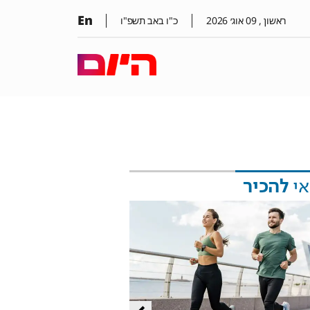
En
ראשון ,
09
אוג׳
2026
כ"ו באב תשפ"ו
אי
להכיר