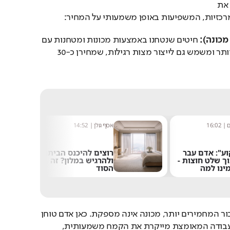
שלב טחינת הקמח מחלק את 
כזיות, המשפיעות באופן משמעותי על המחיר:
מכונה):
 חיטים שנטחנו באמצעות מכונות ומטחנות עם 
ניפוי חשמלי. קמח זה זול יותר ומשמש גם לייצור מצות רגילות, שמחירן כ-30 
ם
|
16:02
אסף גולן
|
14:52
וע": אדם עבר
רוצים להיכנס הביתה
וך שלט חוצות -
ולהרגיש במלון? זה
ינו למה
הסוד
 עבור המחמירים יותר, מכונה אינה מספקת. כאן אדם טוחן 
את החיטים באופן ידני. העבודה המאומצת מייקרת את הקמח משמעותית, 