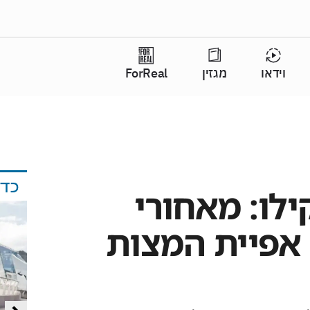
וידאו
מגזין
ForReal
כד
קילו: מאחורי
אפיית המצות