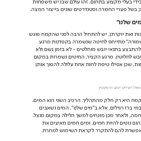
אל עולם מושגים המנוהל בידי בעלי מקצוע בתחום. זהו עולם שבו יש משפחות 
ק בשל פערי החמרה וסטנדרטים שונים בייצור המצה.
ים שלנו"
כדי להבין את תמחור המצות ואת יוקרתן, יש להתחיל הרבה לפני שהקמח פוגש 
את המים. המושג "מצה שמורה" מתייחס לחיטה שנשמרה בקפדנות מרגע 
הקציר. הקציר עצמו חייב להתבצע בתנאי יובש מוחלטים - לא בזמן גשם ולא 
אחריו, אלא רק כשהשדה יבש לחלוטין. מרגע הקציר, החיטים נשמרות במקום 
אטום כדי למנוע חדירת לחות, שכן אפילו טיפת לחות אחת עלולה להפוך אותן 
Loaded
: 
Unmute
100.00%
פסח//קרדיט: יעקב הרשקוביץ
אך הקפדה על החיטים והקמח היא רק חלק מהתהליך. הרכיב השני הוא המים. 
במאפיות לא משתמשים במי ברז רגילים, אלא ב"מים שלנו". המים נשאבים 
מבארות סמוך לשקיעת החמה, ולאחר מכן מונחים למשך הלילה במקום מוצל. 
הסיבה לכך הלכתית: מי תהום נוטים להיות חמים, ומים חמים מאיצים את 
אפשרת להם להתקרר לקראת השימוש למחרת.