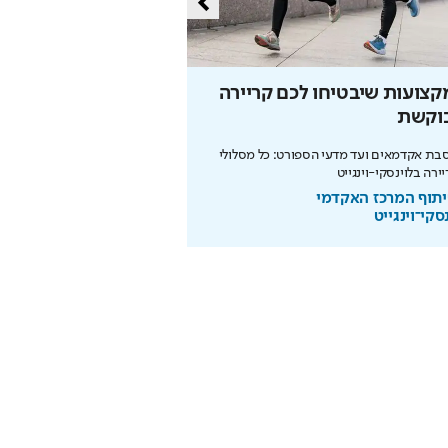
צועות שיבטיחו לכם קריירה
הזדמנות האחרונה להר
וקשת
המונדיאל
ת אקדמאים ועד מדעי הספורט: כל מסלולי
ירה בלוינסקי-וינגייט
ותשלום זכיות מיידי
תוף המרכז האקדמי
בשיתוף המועצה להסדר הה
סקי־וינגייט
בספורט