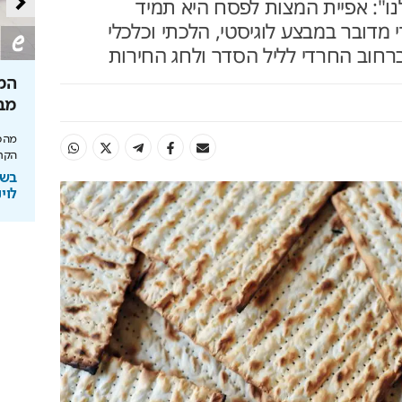
ו": אפיית המצות לפסח היא תמיד
מדובר במבצע לוגיסטי, הלכתי וכלכלי
ברחוב החרדי לליל הסדר ולחג החירות
שבי הנגב?
הצצה לקמפוס שרוצה לשנות את
המק
האקדמיה
מב
 נמשיך לראות
שערי מדע ומשפט נוחת בהייטק של רעננה עם
מהסב
מעבדות AI ותוכניות חדשות
הקרי
ב
בשיתוף המרכז האקדמי שערי מדע
בשי
ומשפט
לוינ