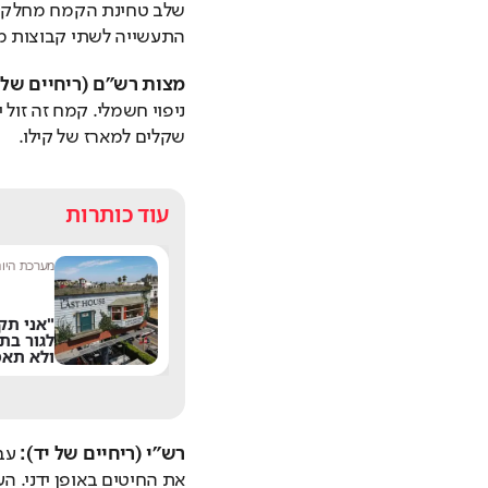
התעשייה לשתי קבוצות מר
מצות רש"ם (ריחיים של 
שקלים למארז של קילו.
עוד כותרות
מערכת ספורט היום
|
13:42
מערכת היו
המעבר לווסטהאם
"אני תק
נסגר: פרטי העסקה של
לגור בת
מנור סולומון
ולא תאמ
רש"י (ריחיים של יד):