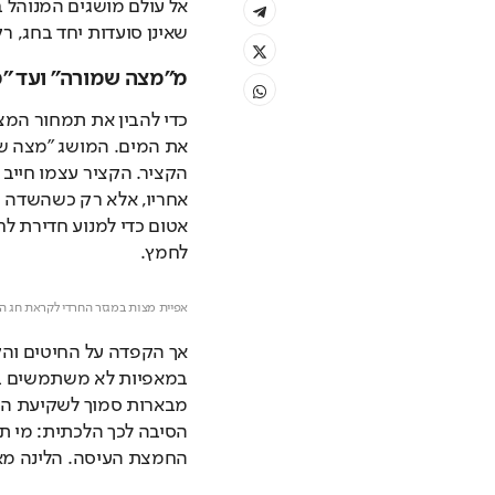
שאינן סועדות יחד בחג, ר
מ"מצה שמורה" ועד "מ
לחמץ.
אפיית מצות במגזר החרדי לקראת חג ה
החמצת העיסה. הלינה מ