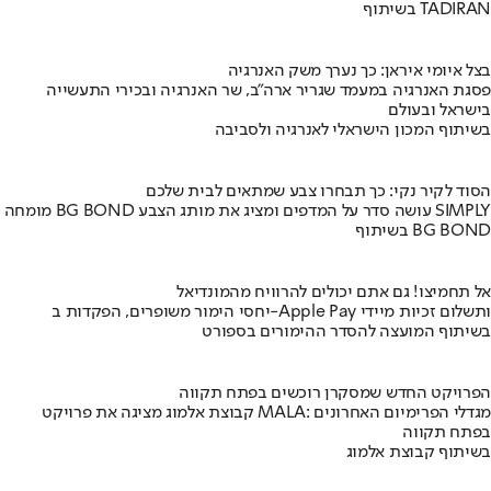
בשיתוף TADIRAN
בצל איומי איראן: כך נערך משק האנרגיה
פסגת האנרגיה במעמד שגריר ארה"ב, שר האנרגיה ובכירי התעשייה
בישראל ובעולם
בשיתוף המכון הישראלי לאנרגיה ולסביבה
הסוד לקיר נקי: כך תבחרו צבע שמתאים לבית שלכם
מומחה BG BOND עושה סדר על המדפים ומציג את מותג הצבע SIMPLY
בשיתוף BG BOND
אל תחמיצו! גם אתם יכולים להרוויח מהמונדיאל
יחסי הימור משופרים, הפקדות ב-Apple Pay ותשלום זכיות מיידי
בשיתוף המועצה להסדר ההימורים בספורט
הפרויקט החדש שמסקרן רוכשים בפתח תקווה
קבוצת אלמוג מציגה את פרויקט MALA: מגדלי הפרימיום האחרונים
בפתח תקווה
בשיתוף קבוצת אלמוג