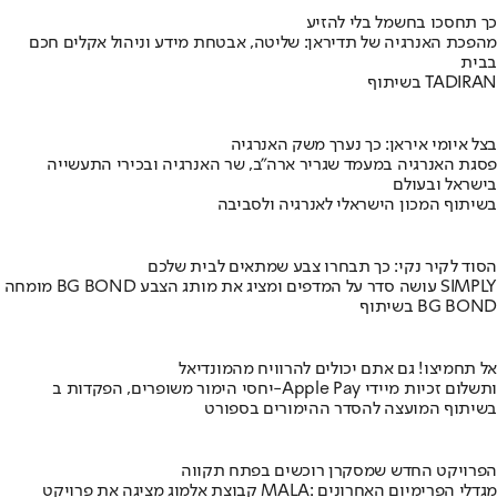
כך תחסכו בחשמל בלי להזיע
מהפכת האנרגיה של תדיראן: שליטה, אבטחת מידע וניהול אקלים חכם
בבית
בשיתוף TADIRAN
בצל איומי איראן: כך נערך משק האנרגיה
פסגת האנרגיה במעמד שגריר ארה"ב, שר האנרגיה ובכירי התעשייה
בישראל ובעולם
בשיתוף המכון הישראלי לאנרגיה ולסביבה
הסוד לקיר נקי: כך תבחרו צבע שמתאים לבית שלכם
מומחה BG BOND עושה סדר על המדפים ומציג את מותג הצבע SIMPLY
בשיתוף BG BOND
אל תחמיצו! גם אתם יכולים להרוויח מהמונדיאל
יחסי הימור משופרים, הפקדות ב-Apple Pay ותשלום זכיות מיידי
בשיתוף המועצה להסדר ההימורים בספורט
הפרויקט החדש שמסקרן רוכשים בפתח תקווה
קבוצת אלמוג מציגה את פרויקט MALA: מגדלי הפרימיום האחרונים