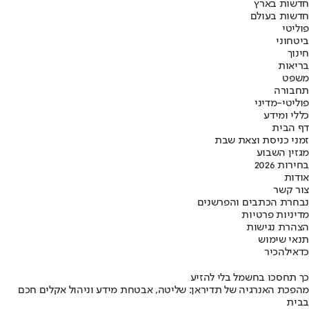
חדשות בארץ
חדשות בעולם
פוליטי
ביטחוני
חינוך
בריאות
משפט
תחבורה
פוליטי-מדיני
כללי ומידע
דף הבית
זמני כניסת וצאת שבת
מגזין השבוע
בחירות 2026
אודות
צור קשר
נבחרת הכתבים והפרשנים
מדיניות פרטיות
הצהרת נגישות
תנאי שימוש
כדאי
להכיר
כך תחסכו בחשמל בלי להזיע
מהפכת האנרגיה של תדיראן: שליטה, אבטחת מידע וניהול אקלים חכם
בבית