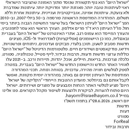
"ישראל היום" הוא גוף תקשורת שנוסד מתוך האמונה שהציבור הישראלי
ראוי לעיתונות טובה יותר, מאוזנת יותר ומדויקת יותר. עיתונות שמדברת
ולא צועקת. עיתונות אמינה, אובייקטיבית ועניינית. עיתונות אחרת וללא
תשלום. המהדורה המודפסת הראשונה פורסמה ב-30 ביולי 2007, וב-2010
הפך "ישראל היום" לעיתון הישראלי בעל שיעור החשיפה הגבוה ביותר בימי
חול. מו"ל העיתון היא ד"ר מרים אדלסון. העורך הראשי הוא עמר לחמנוביץ,
והעורך המייסד הוא עמוס רגב. אתרי האינטרנט של "ישראל היום" בעברית
ובאנגלית, כמו כן היישומונים (אפליקציות) לאנדרואיד ול-iOS, מציגים
חדשות מסביב לשעון, תוכן בלעדי, מבזקים ועדכונים, ניתוחים ופרשנויות,
וידיאו, פודקאסטים ושידורים חיים. פלטפורמות הדיגיטל של "ישראל היום"
כוללות ערוצי חדשות ודעות, תרבות ובידור, לייף סטייל, טכנולוגיה, ספורט,
כלכלה וצרכנות, בריאות, חיילים, אוכל, יהדות, תיירות ורכב. ב-2021 עלו
לאוויר האתר החדש והיישומון החדש של "ישראל היום" בעברית, במטרה
לספק לגולשים חוויה מהירה, עדכנית, בטוחה ונוחה. תכני המהדורה
המודפסת של העיתון זמינים גם באתר, במהדורה יומית מקוונת, ואפשר
לקבל אותם גם בניוזלטר. מועדון ההטבות הייחודי "הקליקה של ישראל
היום" מציע לגולשי האתר הנחות ומבצעים על מוצרים ושירותים. ישראל
היום פתוח להערות, לביקורת ולהצעות לשיפור מקהל הקוראים. פנו אלינו
במייל hayom@israelhayom.co.il.
יום ראשון, 28.6.2026
י"ג בתמוז תשפ"ו
חדשות
דעות
ספורט
ForReal
תרבות ובידור