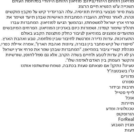
מוזיאון הלוחם היהודי,צילום: מוזיאון הלוחם היהודי במלחמת העולם
השנייה ע''ש הנשיא חיים הרצוג
בעת סיור מבצעי בחזית תוניסיה, עלה הבריגדיר קיש על מקבץ מוקשים
ונהרג. לאחר נפילתו, הועברו המחברות האישיות שבהן תיעד ושימר את
פרחי ארץ ישראל למשפחתו, ובהמשך הגיעו למוזיאון. המחברות עברו
תהליך שימור קפדני, ושמורות כיום בארכיון המוזיאון. הפרחים המיובשים
מתועדים ומוצגים במוזיאון לציבור כחלק מתצוגת הקבע באולם
התערוכות. עדות נדירה ומרגשת לחיבור שבין מלחמה, טבע ואהבת הארץ.
"סיפורו של קיש מחבר בין גבורה, ציונות ואהבת הארץ", אמרה איילת כפרי,
מנהלת קשרי ציבור במוזיאון. "המחברות שבהן שמר את פרחי ארץ ישראל
הן לא רק עדות לטבע ולחיים בשדה הקרב, אלא גם סמל לחוסן, שורשיות
והקשר העמוק בין האדם לאדמה שלו".
טעינו? נתקן! אם מצאתם טעות בכתבה, נשמח שתשתפו אותנו
ט"ו בשבט
צה"ל
מדורים
ספורט
תרבות ובידור
לייף סטייל
אוכל
תיירות
טכנולוגיה ומדע
הורוסקופ
ForReal
מגזין השבוע
דעות