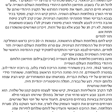
יום השואה הבינלאומי: ב-BBC שכחו מי נרצח על ידי הנאצים \ BBC
לרגל חג ט"ו בשבט, מוזיאון הלוחם היהודי במלחמת העולם השנייה ע"ש
הנשיא חיים הרצוג, חשף את סיפורו המרגש של הקצין היהודי שהגן על
פרחי הארץ במלחמת העולם השניה. הרמן קיש היה קצין, מפקד בכיר
בצבא הבריטי ואחד ממנהיגי התנועה הציונית, שבין קרב לקרב טיפח
אהבה נדירה לטבע ולצמחי הארץ.
סיפורו מעניק לט"ו בשבט משמעות
נוספת, לא רק חג של טבע אלא גם של זהות, זיכרון ושורשים שנשמרו גם
תחת אש.
חזר למדים
קיש לחם במלחמת העולם הראשונה, ובשנות ה-20 כיהן כראש המחלקה
המדינית של ההסתדרות הציונית. עם פרוץ מלחמת העולם השנייה חזר
למדים, התגייס לצבא הבריטי והתקדם לתפקיד קצין ההנדסה הראשי של
הארמיה השמינית בצפון אפריקה.
מיצג במוזיאון מלחמת העולם השנייה (ארכיון),צילום: מוזיאון הלוחם
היהודי במלחמת העולם השנייה
בינואר 1943, היה בין משחררי מחנה הריכוז ג'אדו בלוב, בו רוכזו יהודי לוב,
במטרה להשמידם. זה היה מחנה הריכוז הראשון במלחמה, ששוחרר מידי
הגרמנים על ידי בעלות הברית. בפגישתו עם המשוחררים, קיש הציג עצמו
כלוחם יהודי, רגע של גבורה, חמלה והיסטוריה יהודית חיה.
שליחות שורשית
לצד הקרב והשליחות הצבאית, קיש שמר לעצמו מקום קטן של שלווה. הוא
היה חובב טבע וייבש פרחי ארץ ישראל. במהלך שירותו הצבאי מילא
מחברות צבאיות בפרחים מיובשים, תיעוד אישי של יופי ושל שורשים.
הפרחים מייצגים את הקשר העמוק שלו לארץ, את רגעי השקט בלב סערת
המלחמה, ואת ההיבט האנושי והעדין של לוחם שנלחם לחירות עמו.