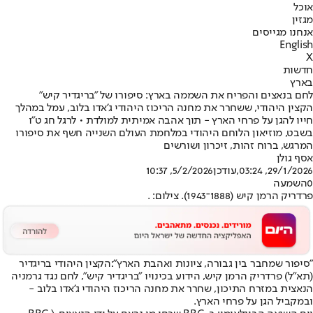
אוכל
מגזין
אנחנו מגייסים
English
X
חדשות
בארץ
לחם בנאצים והפריח את השממה בארץ: סיפורו של "בריגדיר קיש"
הקצין היהודי, ששחרר את מחנה הריכוז היהודי ג'אדו בלוב, עמל במהלך
חייו להגן על פרחי הארץ - תוך אהבה אמיתית למולדת • לרגל חג ט"ו
בשבט, מוזיאון הלוחם היהודי במלחמת העולם השנייה חשף את סיפורו
המרגש, ברוח זהות, זיכרון ושורשים
אסף גולן
29/1/2026, 03:24
,עודכן
5/2/2026, 10:37
0
השמעה
פרדריק הרמן קיש (1888־1943). צילום: .
"סיפור שמחבר בין גבורה, ציונות ואהבת הארץ":
הקצין היהודי בריגדיר
(תא״ל) פרדריק הרמן קיש, הידוע בכינויו "בריגדיר קיש", לחם נגד גרמניה
הנאצית במזרח התיכון, שחרר את מחנה הריכוז היהודי ג'אדו בלוב -
ובמקביל הגן על פרחי הארץ.