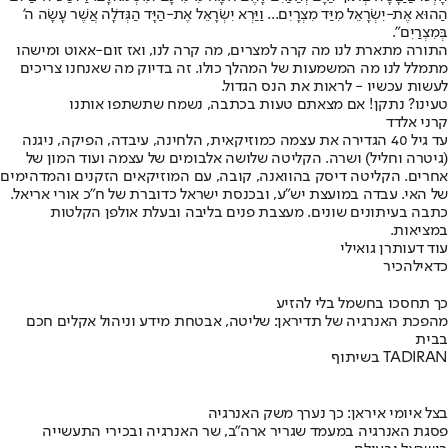
הַהוּא אֶת-יִשְׂרָאֵל מִיַּד מִצְרָיִם... וַיַּרְא יִשְׂרָאֵל אֶת-הַיָּד הַגְּדֹלָה אֲשֶׁר עָשָׂה ה'
בְּמִצְרַיִם".
התורה מתארת לנו מה קרה למצרים, מה קרה לנו, ואז זום-אאוט ומישהו
מתמלל לנו מה המשמעות של המהלך כולו. זה בדיוק מה שאנחנו צריכים
לעשות עכשיו - לראות את הנס הגדול.
טעינו? נתקן! אם מצאתם טעות בכתבה, נשמח שתשתפו אותנו
קרני אלדד
עד גיל 40 הגדירה את עצמה כמוזיקאית, הלחינה, עיבדה, הפיקה, ניגנה
(גיטרה וחליל) ושרה. הקליטה שלושה אלבומים של עצמה ועוד המון של
אחרים. הקליטה דיסק בהוואנה, קובה, עם המוזיקאים הזקנים והמדהימים
של האי. עבדה במועצת יש"ע, ובכנסת ישראל כדוברת של ח"כ אורי אריאל.
כתבה בעיתונים שונים. מעצבת פנים בליבה ובעלת אולפן הקלטות
במציאות.
עוד דעות
רן גואילי
כדאי
להכיר
כך תחסכו בחשמל בלי להזיע
מהפכת האנרגיה של תדיראן: שליטה, אבטחת מידע וניהול אקלים חכם
בבית
בשיתוף TADIRAN
בצל איומי איראן: כך נערך משק האנרגיה
פסגת האנרגיה במעמד שגריר ארה"ב, שר האנרגיה ובכירי התעשייה