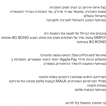
בצל איומי איראן: כך נערך משק האנרגיה
פסגת האנרגיה במעמד שגריר ארה"ב, שר האנרגיה ובכירי התעשייה
בישראל ובעולם
בשיתוף המכון הישראלי לאנרגיה ולסביבה
צובעים את הבית? אל תעשו את הטעות הזו
מומחה BG BOND עושה סדר על המדפים ומציג את מותג הצבע SIMPLY
בשיתוף BG BOND
שיא של 600 מיליון שקל: הטוטו עושה מהפיכה
יחסי הימור משופרים, הפקדות ב-Apple Pay ותשלום זכיות מיידי
בשיתוף המועצה להסדר ההימורים בספורט
הפרויקט החדש שמסקרן רוכשים בפתח תקווה
קבוצת אלמוג מציגה את פרויקט MALA: מגדלי הפרימיום האחרונים
בפתח תקווה
בשיתוף קבוצת אלמוג
כך תחסכו בחשמל בלי להזיע