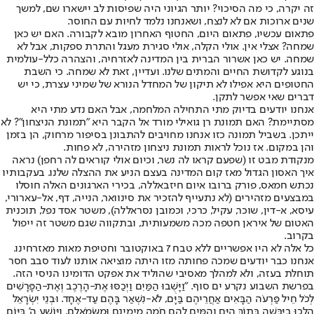
זה יקרה, כי מה הסיכוי? יותר הגיוני היה שפיסות לב יישארו שם, למשך
שנים ארוכות אם לא לנצח, ושאנחנו נלמד לחיות עם החוסר.
פתאום עכשיו, פתאום היום, החטוף האחרון מובא לקבורה. האם יש כאן
שמחה? אצלי אין. אולי הקלה, אולי סגירת מעגל והתרת ספקות, אבל לא
שמחה. יש כאן אשרור הברית בין המדינה לאזרחיה, והצהרה כלל-עולמית
בנוגע לקדושת החיים והמתים שלנו. ועדיין, זאת לא שמחה. כי השבת
החטופים היא אפילו לא תיקון של המחדל הנורא של שמיני עצרת, כי יש
דברים שאי אפשר לתקן.
אנחנו יודעים בדיוק מתי התחילה המלחמה, אבל האם נדע מתי היא
מסתיימת? האם תמונת רן גואילי מורד אל הקבר היא "תמונת הניצחון"? לא
ייתכן. בשביל תמונה כזו אנחנו מחויבים להתבונן בסיפור מרחוק, הן בזמן
והן במקום. אז נוכל לראות תמונת ניצחון מזהירה, לא פחות.
מנקודת מבט זו (שפעם קראו לה נשר, וכיום אולי קוראים לה רחפן) נראה
איך האסון הגדול מאז קום המדינה בעצם הניע את ההצלה שלנו. בעקבותיו
נכתש חמאס, פורק ברובו איום חיזבאללה, בכירי הארגונים האלה חוסלו
במבצעים מזהירים (לא נתעייף להזכיר את סינוואר, הנייה, דף, אל-עארורי,
עיסא, א-דין, שוכר, עקיל, כרכי, וכמובן נסראללה), משטר אסד נפל, תוכנית
האטום של איראן חטפה מכה משמעותית, ובתקווה שגם משטר זה ייפול
בקרוב.
כל אלה לא היו אפשריים ללא טבח 7 באוקטובר וחטיפת מאות מאזרחינו.
אנחנו כבר יודעים שמכה פחותה מזו היתה מוציאה אותנו לעוד סבב חסר
תוחלת בעזה, ולא למהלך מאסיבי שהוליד את אפקט הדומינו הניסי הזה.
בפרשת השבוע נקרע ים סוף. "וַיָּשֻׁבוּ הַמַּיִם וַיְכַסּוּ אֶת-הָרֶכֶב וְאֶת-הַפָּרָשִׁים
לְכֹל חֵיל פַּרְעֹה הַבָּאִים אַחֲרֵיהֶם בַּיָּם, לֹא-נִשְׁאַר בָּהֶם עַד-אֶחָד. וּבְנֵי יִשְׂרָאֵל
הָלְכוּ בַיַּבָּשָׁה בְּתוֹךְ הַיָּם וְהַמַּיִם לָהֶם חֹמָה מִימִינָם וּמִשְּׂמֹאלָם. וַיּוֹשַׁע ה' בַּיּוֹם