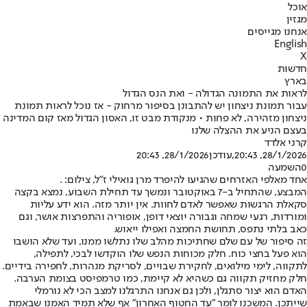
אוכל
מגזין
אנחנו מגייסים
English
X
חדשות
בארץ
לראות את התמונה הגדולה - ואת הנס הגדול
עבור תמונת ניצחון יש להתבונן בסיפור מרחוק - אז נוכל לראות תמונת
ניצחון מזהירה, לא פחות • מנקודת מבט זו, האסון הגדול מאז קום המדינה
בעצם הניע את ההצלה שלנו
קרני אלדד
28/1/2026, 20:43
,עודכן
28/1/2026, 20:43
0
השמעה
אחד מאלפי האזרחים שהגיעו להיפרד מרן גואילי ז"ל, צילום: .
המבצע, שהתחיל ב-7 באוקטובר ונמשך עד תחילת השבוע, נמצא בקצה
סקאלת הרגשות שאפשר לאדם לחוות. אין יותר מזה. הוא ידע עליות
ומורדות, רגעי שמחה וגבורה יוצאי דופן, אופוריה והתפרצות אושר, וגם
כאב בלתי נתפס, תחושת החמצה ואפילו ייאוש.
זה סיפור של עם שלם שחתיכות מהלב שלו נתלשו ממנו, ועד שלא הושבו
הוא פעל בחצי כוח. חלק מכוחות הנפש שלו הוקדשו לבכי, לתפילה,
לתקווה, לימי מילואים, לחקירת שבויים, לסריקת מנהרות, לחפירה בידיים.
חלק מחזיק תקווה גם כשהיא לא קיימת, כמו טרמפיסט בצומת הערבה.
האדם הוא יצור סתגלן, ולכן גם אנחנו התרגלנו למצב הכי לא נורמלי
שייתכן. המשכנו לומר "עד החטוף האחרון" אף שלא תמיד האמנו שבאמת