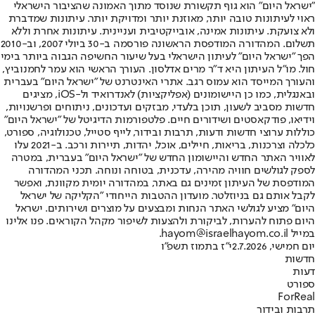
"ישראל היום" הוא גוף תקשורת שנוסד מתוך האמונה שהציבור הישראלי
ראוי לעיתונות טובה יותר, מאוזנת יותר ומדויקת יותר. עיתונות שמדברת
ולא צועקת. עיתונות אמינה, אובייקטיבית ועניינית. עיתונות אחרת וללא
תשלום. המהדורה המודפסת הראשונה פורסמה ב-30 ביולי 2007, וב-2010
הפך "ישראל היום" לעיתון הישראלי בעל שיעור החשיפה הגבוה ביותר בימי
חול. מו"ל העיתון היא ד"ר מרים אדלסון. העורך הראשי הוא עמר לחמנוביץ,
והעורך המייסד הוא עמוס רגב. אתרי האינטרנט של "ישראל היום" בעברית
ובאנגלית, כמו כן היישומונים (אפליקציות) לאנדרואיד ול-iOS, מציגים
חדשות מסביב לשעון, תוכן בלעדי, מבזקים ועדכונים, ניתוחים ופרשנויות,
וידיאו, פודקאסטים ושידורים חיים. פלטפורמות הדיגיטל של "ישראל היום"
כוללות ערוצי חדשות ודעות, תרבות ובידור, לייף סטייל, טכנולוגיה, ספורט,
כלכלה וצרכנות, בריאות, חיילים, אוכל, יהדות, תיירות ורכב. ב-2021 עלו
לאוויר האתר החדש והיישומון החדש של "ישראל היום" בעברית, במטרה
לספק לגולשים חוויה מהירה, עדכנית, בטוחה ונוחה. תכני המהדורה
המודפסת של העיתון זמינים גם באתר, במהדורה יומית מקוונת, ואפשר
לקבל אותם גם בניוזלטר. מועדון ההטבות הייחודי "הקליקה של ישראל
היום" מציע לגולשי האתר הנחות ומבצעים על מוצרים ושירותים. ישראל
היום פתוח להערות, לביקורת ולהצעות לשיפור מקהל הקוראים. פנו אלינו
במייל hayom@israelhayom.co.il.
יום חמישי, 2.7.2026
י"ז בתמוז תשפ"ו
חדשות
דעות
ספורט
ForReal
תרבות ובידור