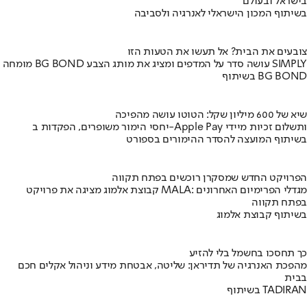
בישראל ובעולם
בשיתוף המכון הישראלי לאנרגיה ולסביבה
צובעים את הבית? אל תעשו את הטעות הזו
מומחה BG BOND עושה סדר על המדפים ומציג את מותג הצבע SIMPLY
בשיתוף BG BOND
שיא של 600 מיליון שקל: הטוטו עושה מהפיכה
יחסי הימור משופרים, הפקדות ב-Apple Pay ותשלום זכיות מיידי
בשיתוף המועצה להסדר ההימורים בספורט
הפרויקט החדש שמסקרן רוכשים בפתח תקווה
קבוצת אלמוג מציגה את פרויקט MALA: מגדלי הפרימיום האחרונים
בפתח תקווה
בשיתוף קבוצת אלמוג
כך תחסכו בחשמל בלי להזיע
מהפכת האנרגיה של תדיראן: שליטה, אבטחת מידע וניהול אקלים חכם
בבית
בשיתוף TADIRAN