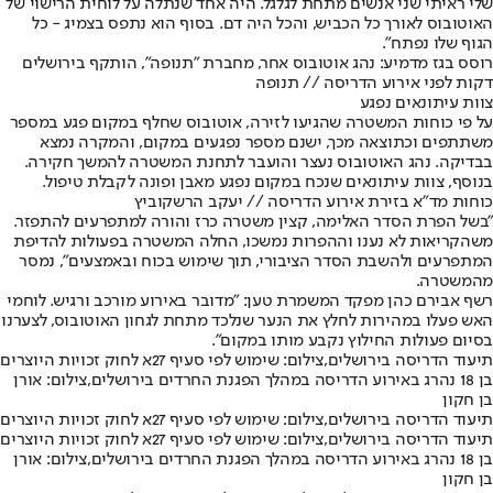
שלי ראיתי שני אנשים מתחת לגלגל. היה אחד שנתלה על לוחית הרישוי של
האוטובוס לאורך כל הכביש, והכל היה דם. בסוף הוא נתפס בצמיג - כל
הגוף שלו נפתח".
רוסס בגז מדמיע: נהג אוטובוס אחר, מחברת "תנופה", הותקף בירושלים
דקות לפני אירוע הדריסה // תנופה
צוות עיתונאים נפגע
על פי כוחות המשטרה שהגיעו לזירה, אוטובוס שחלף במקום פגע במספר
משתתפים וכתוצאה מכך, ישנם מספר נפגעים במקום, והמקרה נמצא
בבדיקה. נהג האוטובוס נעצר והועבר לתחנת המשטרה להמשך חקירה.
בנוסף, צוות עיתונאים שנכח במקום נפגע מאבן ופונה לקבלת טיפול.
כוחות מד"א בזירת אירוע הדריסה // יעקב הרשקוביץ
"
בשל הפרת הסדר האלימה, קצין משטרה כרז והורה למתפרעים להתפזר.
משהקריאות לא נענו וההפרות נמשכו, החלה המשטרה בפעולות להדיפת
המתפרעים ולהשבת הסדר הציבורי, תוך שימוש בכוח ובאמצעים", נמסר
מהמשטרה.
רשף אבירם כהן מפקד המשמרת טען: "מדובר באירוע מורכב ורגיש. לוחמי
האש פעלו במהירות לחלץ את הנער שנלכד מתחת לגחון האוטובוס, לצערנו
בסיום פעולות החילוץ נקבע מותו במקום".
תיעוד הדריסה בירושלים,צילום: שימוש לפי סעיף 27א לחוק זכויות היוצרים
בן 18 נהרג באירוע הדריסה במהלך הפגנת החרדים בירושלים,צילום: אורן
בן חקון
תיעוד הדריסה בירושלים,צילום: שימוש לפי סעיף 27א לחוק זכויות היוצרים
תיעוד הדריסה בירושלים,צילום: שימוש לפי סעיף 27א לחוק זכויות היוצרים
בן 18 נהרג באירוע הדריסה במהלך הפגנת החרדים בירושלים,צילום: אורן
בן חקון