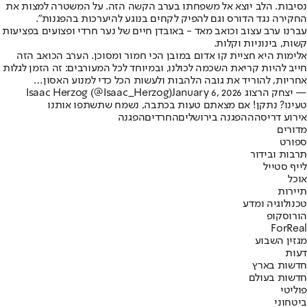
נסיבות. הלב יוצא אל משפחתו בערב הקשה הזה. על המשטרה למצות את
החקירה נגד הדורס וגם להפיק לקחים בנוגע להיערכות בהפגנות".
עברנו ערב עצוב וכואב מאד - באובדן חיים של נער חרדי ופצועים בפציעות
קשות, בינוניות וקלות.
אלימות היא חציית קו אדום במובן הכי חמור ומסוכן. הערב הכואב הזה
חייב להיות קריאת השכמה לכולנו, ובמיוחד לכל המעורבים: זה הזמן לגלות
אחריות, להוריד את גובה הלהבות ולעשות הכל כדי למנוע האסון…
— יצחק הרצוג Isaac Herzog (@Isaac_Herzog)
January 6, 2026
טעינו? נתקן! אם מצאתם טעות בכתבה, נשמח שתשתפו אותנו
אירוע דריסה
ההפגנה בירושלים
החרדים
הפגנה
מדורים
ספורט
תרבות ובידור
לייף סטייל
אוכל
תיירות
טכנולוגיה ומדע
הורוסקופ
ForReal
מגזין השבוע
דעות
חדשות בארץ
חדשות בעולם
פוליטי
ביטחוני