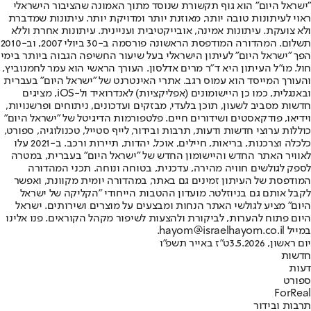
"ישראל היום" הוא גוף תקשורת שנוסד מתוך האמונה שהציבור הישראלי
ראוי לעיתונות טובה יותר, מאוזנת יותר ומדויקת יותר. עיתונות שמדברת
ולא צועקת. עיתונות אמינה, אובייקטיבית ועניינית. עיתונות אחרת וללא
תשלום. המהדורה המודפסת הראשונה פורסמה ב-30 ביולי 2007, וב-2010
הפך "ישראל היום" לעיתון הישראלי בעל שיעור החשיפה הגבוה ביותר בימי
חול. מו"ל העיתון היא ד"ר מרים אדלסון. העורך הראשי הוא עמר לחמנוביץ,
והעורך המייסד הוא עמוס רגב. אתרי האינטרנט של "ישראל היום" בעברית
ובאנגלית, כמו כן היישומונים (אפליקציות) לאנדרואיד ול-iOS, מציגים
חדשות מסביב לשעון, תוכן בלעדי, מבזקים ועדכונים, ניתוחים ופרשנויות,
וידיאו, פודקאסטים ושידורים חיים. פלטפורמות הדיגיטל של "ישראל היום"
כוללות ערוצי חדשות ודעות, תרבות ובידור, לייף סטייל, טכנולוגיה, ספורט,
כלכלה וצרכנות, בריאות, חיילים, אוכל, יהדות, תיירות ורכב. ב-2021 עלו
לאוויר האתר החדש והיישומון החדש של "ישראל היום" בעברית, במטרה
לספק לגולשים חוויה מהירה, עדכנית, בטוחה ונוחה. תכני המהדורה
המודפסת של העיתון זמינים גם באתר, במהדורה יומית מקוונת, ואפשר
לקבל אותם גם בניוזלטר. מועדון ההטבות הייחודי "הקליקה של ישראל
היום" מציע לגולשי האתר הנחות ומבצעים על מוצרים ושירותים. ישראל
היום פתוח להערות, לביקורת ולהצעות לשיפור מקהל הקוראים. פנו אלינו
במייל hayom@israelhayom.co.il.
יום ראשון, 3.5.2026
ט"ז באייר תשפ"ו
חדשות
דעות
ספורט
ForReal
תרבות ובידור