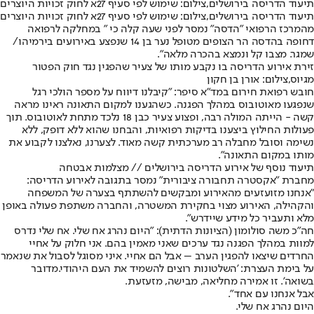
תיעוד הדריסה בירושלים,צילום: שימוש לפי סעיף 27א לחוק זכויות היוצרים
תיעוד הדריסה בירושלים,צילום: שימוש לפי סעיף 27א לחוק זכויות היוצרים
מהמרכז הרפואי "הדסה" נמסר לפני שעה קלה כי " במחלקה לרפואה
דחופה בהדסה הר הצופים מטופל נער בן 14 שנפצע באירועים בירמיהו/
שמגר. מצבו קל ונמצא בהכרה מלאה".
זירת אירוע הדריסה בו נקבע מותו של צעיר שהפגין נגד חוק הפטור
מגיוס,צילום: אורן בן חקון
חובש רפואת חירום במד"א סיפר: "קיבלנו דיווח על מספר הולכי רגל
שנפגעו מאוטובוס במהלך הפגנה. כשהגענו למקום התאונה ראינו מראה
קשה - הייתה המולה רבה, ופצוע צעיר כבן 18 נלכד מתחת לאוטובוס. תוך
פעולות החילוץ ביצענו בדיקות רפואיות, והבחנו שהוא ללא דופק, ללא
נשימה וסובל מחבלה רב מערכתית קשה מאוד. לצערנו, נאלצנו לקבוע את
מותו במקום התאונה".
תיעוד נוסף של אירוע הדריסה בירושלים // מצלמות אבטחה
מחברת "אקסטרה תחבורה ציבורית" נמסר בתגובה לאירוע הדריסה:
"אנחנו מזועזעים מהאירוע ומבקשים להשתתף בצערה של המשפחה
והקהילה, האירוע מצוי בחקירת המשטרה, והחברה משתפת פעולה באופן
מלא ותעביר כל מידע שיידרש".
חה״כ משה סולומון (הציונות הדתית): "היום נהרג אח שלי. אח שלי נדרס
למוות במהלך הפגנה נגד ערכים שאני מאמין בהם. אני חלוק על אחיי
החרדים שיצאו להפגין הערב – אבל הם אחיי. איני מסוגל לסבול את שנאמר
על בימת העצרת: 'השלטונות רוצים להשמיד את העם היהודי.
מדובר
בשואה
'. זו אמירה מחליאה, מבישה, מזעזעת.
אבל אנחנו עם אחד".
היום נהרג אח שלי.