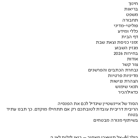
חינוך
בריאות
משפט
תחבורה
פוליטי-מדיני
כללי ומידע
דף הבית
זמני כניסת וצאת שבת
מגזין השבוע
בחירות 2026
אודות
צור קשר
נבחרת הכתבים והפרשנים
מדיניות פרטיות
הצהרת נגישות
תנאי שימוש
כדאי
להכיר
הסוד של איינשטיין שיגדיל לכם את הפנסיה
הריבית דריבית עובדת לטובתכם רק אם תתחילו מוקדם. כך תבנו עתיד
בטוח
בשיתוף מנורה מבטחים
אל תישארו מאחור – בואו לגלות לאן ה-AI הולך