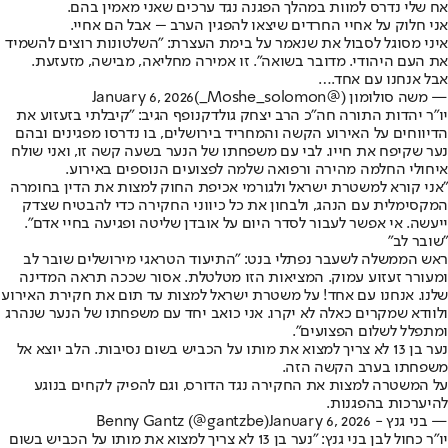
אח שלי נדרס למוות במהלך הפגנה נגד ערכים שאני מאמין בהם.
אני חלוק על אחיי החרדים שיצאו להפגין הערב – אבל הם אחיי.
איני מסוגל לסבול את שנאמר על בימת העצרת: "השלטונות רוצים להשמיד
את העם היהודי. מדובר בשואה". זו אמירה מחליאה, מבישה, מזעזעת.
אבל אנחנו עם אחד.…
— משה סולומון (@Moshe_solomon_)
January 6, 2026
יו"ר יהדות התורה חה"כ הרב יצחק גולדקנופף הגיב: "קיבלתי בזעזוע את
הדיווחים על האירוע הקשה והמחריד בירושלים, בו נדרסו מפגינים ובהם
נער שקיפח את חייו. לבי עם משפחתו של הנער בשעה קשה זו, ואני שולח
איחולי החלמה מהירה ורפואה שלמה לפצועים הנוספים באירוע.
"אני קורא למשטרת ישראל ולגורמי אכיפת החוק למצות את הדין בחומרה
המקסימלית עם הנהג, ולבחון את כל כיווני החקירה כדי להבטיח שצדק
ייעשה. אי אפשר לעבור לסדר היום על אובדן שליטה ופגיעה בחיי אדם".
"שובר לב"
ראש הממשלה לשעבר נפתלי בנט: "התיעוד הטראגי מירושלים שובר לב
ומעורר זעזוע עמוק. המציאות הזו מטלטלת. אסור שככה תראה המדינה
שלנו. אנחנו עם אחד! על משטרת ישראל למצות עד תום את חקירת האירוע
ולוודא שמקרים כאלה לא יקרו. אני כואב יחד עם משפחתו של הנער שנהרג
ומתפלל לשלום הפצועים".
נער בן 13 לא צריך למצוא את מותו על הכביש בשום נסיבות. הלב יוצא אל
משפחתו בערב הקשה הזה.
על המשטרה למצות את החקירה נגד הדורס, וגם להפיק לקחים בנוגע
להיערכות בהפגנות.
— בני גנץ - Benny Gantz (@gantzbe)
January 6, 2026
יו״ר כחול לבן בני גנץ: "נער בן 13 לא צריך למצוא את מותו על הכביש בשום