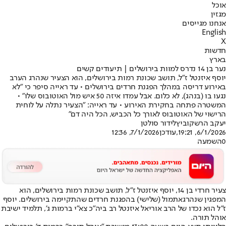
אוכל
מגזין
אנחנו מגייסים
English
X
חדשות
בארץ
נער בן 14 נדרס למוות בירושלים | תיעודים קשים
יוסף איזנטל ז"ל, תושב שכונת רמות בירושלים, הוא הצעיר שנהרג הערב
באירוע דריסה במהלך הפגנת חרדים בירושלים • עד ראייה סיפר כי "לא
נגעו בו (בנהג), לא כלום. אבל עמדו איזה 50 איש מול האוטובוס שלו" •
המשטרה פתחה בחקירת האירוע • עד ראייה: "הצעיר נתלה על לוחית
הרישוי של האוטובוס לאורך כל הכביש, הכל היה דם"
יעקב הרשקוביץ
לידור סולטן
6/1/2026, 19:21
,עודכן
7/1/2026, 12:36
0
השמעה
צעיר חרדי בן 1
4, יוסף איזנטל ז"ל, תושב שכונת רמות בירושלים, הוא
המפגין שנהרג
אתמול (שלישי) ב
הפגנת חרדים שהתקיימה בירושלים
. יוסף
ז"ל הוא נכדו של הרב אוריאל איזנטל רב ביה"כ צא"י ברמות ג', תלמיד ישיבת
אוהל תורה.