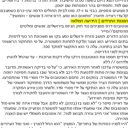
הלוייתו תצא היום בשעה 13:00 מישיבת "אוהל תורה" ברמות ד' בירושלים,
שם למד, ותסתיים בהר המנוחות שם יטמן.
3 פצועים נוספים, כבני 14 ו-17, פונו לבית החולים הדסה עין-כרם כשמצבם
קל.
עדי ראייה תיארו: "פתאום הוא נסע, דרס איזה 5 אנשים - והמשיך".
הפגנת החרדים | הידיעה המלאה
אוטובוס דרס מפגינים נגד חוק הגיוס בירושלים, אנשים נמלטים
מהמקום//מייר
הנהג הדורס, תושב מזרח ירושלים נסע בקו 64 משכונת הר נוף לרמות.
בתום האירוע הוא נעצר ונלקח לתחנת המשטרה. על פי התחקור הראשוני
של הנהג בתחנה, עלה כי הוא התקשר למוקד 100.
דקות לפני הדריסה.
חרדים חסמו את האוטובוס וירקו עליו דקות ארוכות - עד שהחל להאיץ
ולדרוס // ללא
במשטרה עדכנו לאחר חקירת האירוע, כי "על פי בדיקה ראשונית, מדובר
בצומת שהיה פתוח לתנועת כלי רכב ולא באזור שבו בוצעה חסימה יזומה
על ידי המשטרה. במקום זה, נחסם האוטובוס על ידי מפרי סדר שהתפרעו,
תוך חסימת הציר וסיכון ממשי של משתמשי הדרך. מתחקור ראשוני של
הנהג עלה כי הוא הותקף על ידי מפרי סדר, ולאחר מכן אירע המקרה
המצער. נהג האוטובוס נעצר על ידי השוטרים והועבר לחקירה לצורך
בדיקת נסיבות האירוע".
עד ראייה סיפר כי "לא נגעו בו (בנהג), לא כלום. אבל עמדו איזה 50 איש מול
האוטובוס שלו. אני שמעתי אותו מתקשר למשטרה ומזעיק עזרה, שמעתי
אותו אומר 'אני חייב עזרה תבואו לפה'. זה אוטובוס חשמלי יש שם האצה
מהירה.
"היו לפניו כמויות של בחורים", המשיך. "הוא החל להאיץ - ואני מול העיניים